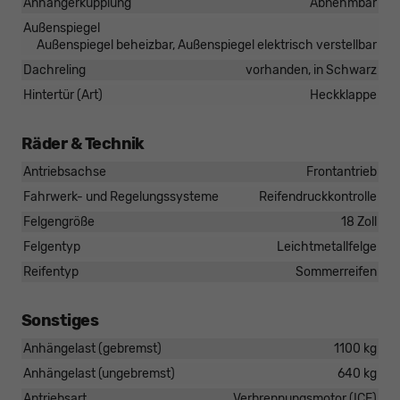
Anhängerkupplung
Abnehmbar
Außenspiegel
Außenspiegel beheizbar, Außenspiegel elektrisch verstellbar
Dachreling
vorhanden, in Schwarz
Hintertür (Art)
Heckklappe
Räder & Technik
Antriebsachse
Frontantrieb
Fahrwerk- und Regelungssysteme
Reifendruckkontrolle
Felgengröße
18 Zoll
Felgentyp
Leichtmetallfelge
Reifentyp
Sommerreifen
Sonstiges
Anhängelast (gebremst)
1100 kg
Anhängelast (ungebremst)
640 kg
Antriebsart
Verbrennungsmotor (ICE)