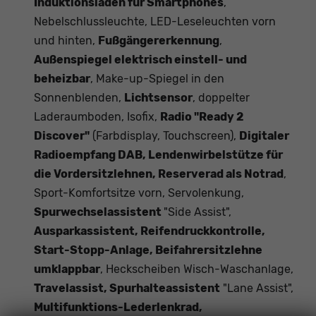
Induktionsladen für Smartphones
,
Nebelschlussleuchte, LED-Leseleuchten vorn
und hinten,
Fußgängererkennung
,
Außenspiegel elektrisch einstell- und
beheizbar
, Make-up-Spiegel in den
Sonnenblenden,
Lichtsensor
, doppelter
Laderaumboden, Isofix,
Radio "Ready 2
Discover"
(Farbdisplay, Touchscreen),
Digitaler
Radioempfang DAB, Lendenwirbelstütze für
die Vordersitzlehnen, Reserverad als Notrad
,
Sport-Komfortsitze vorn, Servolenkung,
Spurwechselassistent
"Side Assist",
Ausparkassistent, Reifendruckkontrolle,
Start-Stopp-Anlage, Beifahrersitzlehne
umklappbar
, Heckscheiben Wisch-Waschanlage,
Travelassist, Spurhalteassistent
"Lane Assist",
Multifunktions-Lederlenkrad,