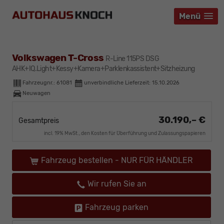
Menü
Menü
Menü
Volkswagen T-Cross
R-Line 115PS DSG
AHK+IQ.Light+Kessy+Kamera+Parklenkassistent+Sitzheizung
Fahrzeugnr.:
61081
unverbindliche Lieferzeit:
15.10.2026
Neuwagen
30.190,– €
Gesamtpreis
incl. 19% MwSt., den Kosten für Überführung und Zulassungspapieren
Fahrzeug bestellen - NUR FÜR HÄNDLER
Wir rufen Sie an
Fahrzeug parken