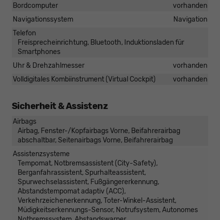
Bordcomputer
vorhanden
Navigationssystem
Navigation
Telefon
Freisprecheinrichtung, Bluetooth, Induktionsladen für
Smartphones
Uhr & Drehzahlmesser
vorhanden
Volldigitales Kombiinstrument (Virtual Cockpit)
vorhanden
Sicherheit & Assistenz
Airbags
Airbag, Fenster-/Kopfairbags Vorne, Beifahrerairbag
abschaltbar, Seitenairbags Vorne, Beifahrerairbag
Assistenzsysteme
Tempomat, Notbremsassistent (City-Safety),
Berganfahrassistent, Spurhalteassistent,
Spurwechselassistent, Fußgängererkennung,
Abstandstempomat adaptiv (ACC),
Verkehrzeichenerkennung, Toter-Winkel-Assistent,
Müdigkeitserkennungs-Sensor, Notrufsystem, Autonomes
Notbremssystem, Abstandswarner,