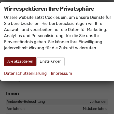
Müdigkeitserkennung
, Wegfahrsperre,
Wir respektieren Ihre Privatsphäre
Zentralverriegelung mit Funkfernbedienung,
Unsere Website setzt Cookies ein, um unsere Dienste für
Verkehrszeichenerkennung
,
Wireless App-
Sie bereitzustellen. Hierbei berücksichtigen wir Ihre
Connect
(
Navigation
bequem über Smartphone-
Auswahl und verarbeiten nur die Daten für Marketing,
Apps wie Google Maps oder Apple Karten
Analytics und Personalisierung, für die Sie uns Ihr
möglich)
Einverständnis geben. Sie können Ihre Einwilligung
Das Fahrzeug verfügt über kein fest verbautes
jederzeit mit Wirkung für die Zukunft widerrufen.
Navigationssystem. Durch
Apple CarPlay /
Android Auto
ist jedoch eine
Navigation
über
Alle akzeptieren
Einstellungen
kompatible Smartphone-Apps (z.B. Google Maps
oder Apple Karten) über den
Fahrzeugbildschirm
Datenschutzerklärung
Impressum
möglich.
Innen
Ambiente-Beleuchtung
vorhanden
Armlehnen
Mittelarmlehne