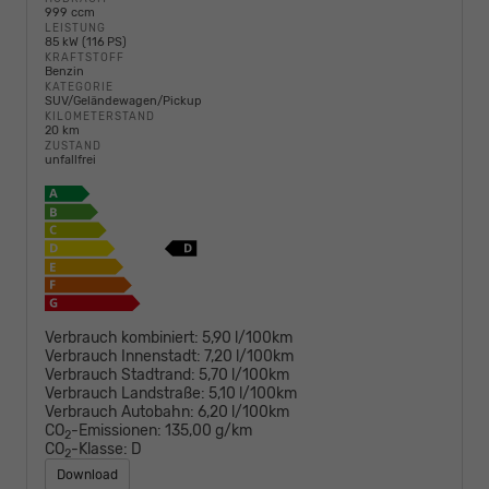
999 ccm
LEISTUNG
85 kW (116 PS)
KRAFTSTOFF
Benzin
KATEGORIE
SUV/Geländewagen/Pickup
KILOMETERSTAND
20 km
ZUSTAND
unfallfrei
Verbrauch kombiniert:
5,90 l/100km
Verbrauch Innenstadt:
7,20 l/100km
Verbrauch Stadtrand:
5,70 l/100km
Verbrauch Landstraße:
5,10 l/100km
Verbrauch Autobahn:
6,20 l/100km
CO
-Emissionen:
135,00 g/km
2
CO
-Klasse:
D
2
Download