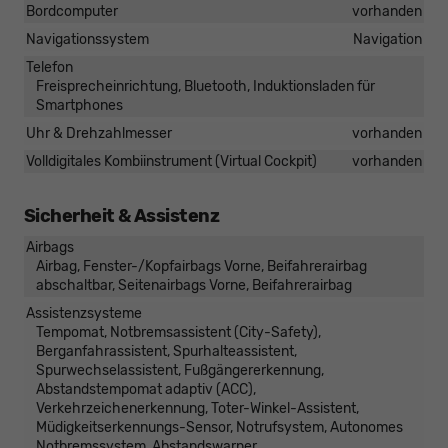
Bordcomputer
vorhanden
Navigationssystem
Navigation
Telefon
Freisprecheinrichtung, Bluetooth, Induktionsladen für
Smartphones
Uhr & Drehzahlmesser
vorhanden
Volldigitales Kombiinstrument (Virtual Cockpit)
vorhanden
Sicherheit & Assistenz
Airbags
Airbag, Fenster-/Kopfairbags Vorne, Beifahrerairbag
abschaltbar, Seitenairbags Vorne, Beifahrerairbag
Assistenzsysteme
Tempomat, Notbremsassistent (City-Safety),
Berganfahrassistent, Spurhalteassistent,
Spurwechselassistent, Fußgängererkennung,
Abstandstempomat adaptiv (ACC),
Verkehrzeichenerkennung, Toter-Winkel-Assistent,
Müdigkeitserkennungs-Sensor, Notrufsystem, Autonomes
Notbremssystem, Abstandswarner,