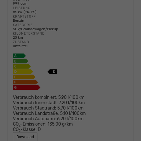
999 ccm
LEISTUNG
85 kW (116 PS)
KRAFTSTOFF
Benzin
KATEGORIE
SUV/Geländewagen/Pickup
KILOMETERSTAND
20 km
ZUSTAND
unfallfrei
Verbrauch kombiniert:
5,90 l/100km
Verbrauch Innenstadt:
7,20 l/100km
Verbrauch Stadtrand:
5,70 l/100km
Verbrauch Landstraße:
5,10 l/100km
Verbrauch Autobahn:
6,20 l/100km
CO
-Emissionen:
135,00 g/km
2
CO
-Klasse:
D
2
Download