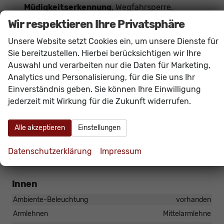
Müdigkeitserkennung
, Wegfahrsperre,
Zentralverriegelung mit Funkfernbedienung,
Wir respektieren Ihre Privatsphäre
Verkehrszeichenerkennung
,
Wireless App-
Unsere Website setzt Cookies ein, um unsere Dienste für
Connect
(
Navigation
bequem über Smartphone-
Sie bereitzustellen. Hierbei berücksichtigen wir Ihre
Apps wie Google Maps oder Apple Karten
Auswahl und verarbeiten nur die Daten für Marketing,
möglich)
Analytics und Personalisierung, für die Sie uns Ihr
Das Fahrzeug verfügt über kein fest verbautes
Einverständnis geben. Sie können Ihre Einwilligung
jederzeit mit Wirkung für die Zukunft widerrufen.
Navigationssystem. Durch
Apple CarPlay /
Android Auto
ist jedoch eine
Navigation
über
Alle akzeptieren
Einstellungen
kompatible Smartphone-Apps (z.B. Google Maps
oder Apple Karten) über den
Fahrzeugbildschirm
Datenschutzerklärung
Impressum
möglich.
Innen
Ambiente-Beleuchtung
vorhanden
Armlehnen
Mittelarmlehne