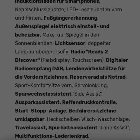
Induktionsladen für Smartphones
,
Nebelschlussleuchte, LED-Leseleuchten vorn
und hinten,
Fußgängererkennung
,
Außenspiegel elektrisch einstell- und
beheizbar
, Make-up-Spiegel in den
Sonnenblenden,
Lichtsensor
, doppelter
Laderaumboden, Isofix,
Radio "Ready 2
Discover"
(Farbdisplay, Touchscreen),
Digitaler
Radioempfang DAB, Lendenwirbelstütze für
die Vordersitzlehnen, Reserverad als Notrad
,
Sport-Komfortsitze vorn, Servolenkung,
Spurwechselassistent
"Side Assist",
Ausparkassistent, Reifendruckkontrolle,
Start-Stopp-Anlage, Beifahrersitzlehne
umklappbar
, Heckscheiben Wisch-Waschanlage,
Travelassist, Spurhalteassistent
"Lane Assist",
Multifunktions-Lederlenkrad,