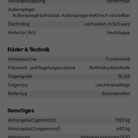
Anhängerkupplung
Abnehmbar
Außenspiegel
Außenspiegel beheizbar, Außenspiegel elektrisch verstellbar
Dachreling
vorhanden, in Schwarz
Hintertür (Art)
Heckklappe
Räder & Technik
Antriebsachse
Frontantrieb
Fahrwerk- und Regelungssysteme
Reifendruckkontrolle
Felgengröße
18 Zoll
Felgentyp
Leichtmetallfelge
Reifentyp
Sommerreifen
Sonstiges
Anhängelast (gebremst)
1100 kg
Anhängelast (ungebremst)
640 kg
Antriebsart
Verbrennungsmotor (ICE)