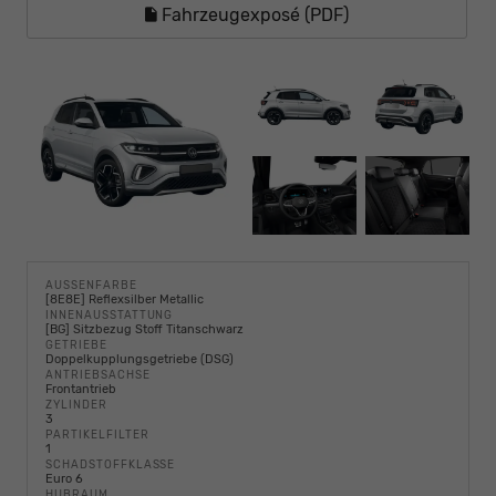
Fahrzeugexposé (PDF)
AUSSENFARBE
[8E8E] Reflexsilber Metallic
INNENAUSSTATTUNG
[BG] Sitzbezug Stoff Titanschwarz
GETRIEBE
Doppelkupplungsgetriebe (DSG)
ANTRIEBSACHSE
Frontantrieb
ZYLINDER
3
PARTIKELFILTER
1
SCHADSTOFFKLASSE
Euro 6
HUBRAUM