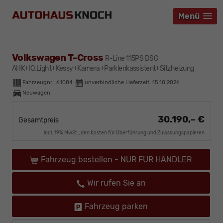
Menü
Menü
Menü
Volkswagen T-Cross
R-Line 115PS DSG
AHK+IQ.Light+Kessy+Kamera+Parklenkassistent+Sitzheizung
Fahrzeugnr.:
61084
unverbindliche Lieferzeit:
15.10.2026
Neuwagen
30.190,– €
Gesamtpreis
incl. 19% MwSt., den Kosten für Überführung und Zulassungspapieren
Fahrzeug bestellen - NUR FÜR HÄNDLER
Wir rufen Sie an
Fahrzeug parken