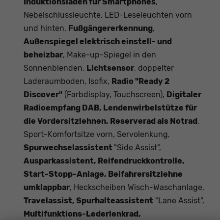
Induktionsladen für Smartphones
,
Nebelschlussleuchte, LED-Leseleuchten vorn
und hinten,
Fußgängererkennung
,
Außenspiegel elektrisch einstell- und
beheizbar
, Make-up-Spiegel in den
Sonnenblenden,
Lichtsensor
, doppelter
Laderaumboden, Isofix,
Radio "Ready 2
Discover"
(Farbdisplay, Touchscreen),
Digitaler
Radioempfang DAB, Lendenwirbelstütze für
die Vordersitzlehnen, Reserverad als Notrad
,
Sport-Komfortsitze vorn, Servolenkung,
Spurwechselassistent
"Side Assist",
Ausparkassistent, Reifendruckkontrolle,
Start-Stopp-Anlage, Beifahrersitzlehne
umklappbar
, Heckscheiben Wisch-Waschanlage,
Travelassist, Spurhalteassistent
"Lane Assist",
Multifunktions-Lederlenkrad,