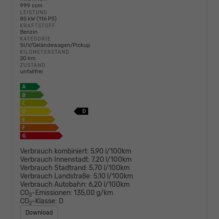
999 ccm
LEISTUNG
85 kW (116 PS)
KRAFTSTOFF
Benzin
KATEGORIE
SUV/Geländewagen/Pickup
KILOMETERSTAND
20 km
ZUSTAND
unfallfrei
Verbrauch kombiniert:
5,90 l/100km
Verbrauch Innenstadt:
7,20 l/100km
Verbrauch Stadtrand:
5,70 l/100km
Verbrauch Landstraße:
5,10 l/100km
Verbrauch Autobahn:
6,20 l/100km
CO
-Emissionen:
135,00 g/km
2
CO
-Klasse:
D
2
Download