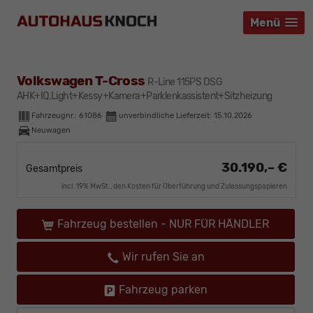
Menü
Menü
Menü
Volkswagen T-Cross
R-Line 115PS DSG
AHK+IQ.Light+Kessy+Kamera+Parklenkassistent+Sitzheizung
Fahrzeugnr.:
61086
unverbindliche Lieferzeit:
15.10.2026
Neuwagen
30.190,– €
Gesamtpreis
incl. 19% MwSt., den Kosten für Überführung und Zulassungspapieren
Fahrzeug bestellen - NUR FÜR HÄNDLER
Wir rufen Sie an
Fahrzeug parken