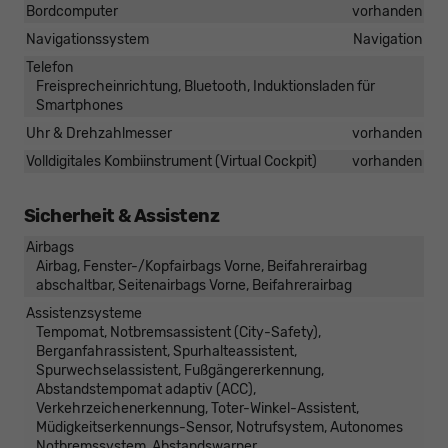
Bordcomputer
vorhanden
Navigationssystem
Navigation
Telefon
Freisprecheinrichtung, Bluetooth, Induktionsladen für
Smartphones
Uhr & Drehzahlmesser
vorhanden
Volldigitales Kombiinstrument (Virtual Cockpit)
vorhanden
Sicherheit & Assistenz
Airbags
Airbag, Fenster-/Kopfairbags Vorne, Beifahrerairbag
abschaltbar, Seitenairbags Vorne, Beifahrerairbag
Assistenzsysteme
Tempomat, Notbremsassistent (City-Safety),
Berganfahrassistent, Spurhalteassistent,
Spurwechselassistent, Fußgängererkennung,
Abstandstempomat adaptiv (ACC),
Verkehrzeichenerkennung, Toter-Winkel-Assistent,
Müdigkeitserkennungs-Sensor, Notrufsystem, Autonomes
Notbremssystem, Abstandswarner,