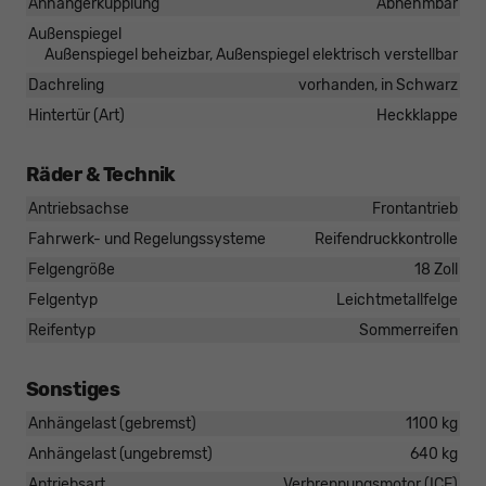
Anhängerkupplung
Abnehmbar
Außenspiegel
Außenspiegel beheizbar, Außenspiegel elektrisch verstellbar
Dachreling
vorhanden, in Schwarz
Hintertür (Art)
Heckklappe
Räder & Technik
Antriebsachse
Frontantrieb
Fahrwerk- und Regelungssysteme
Reifendruckkontrolle
Felgengröße
18 Zoll
Felgentyp
Leichtmetallfelge
Reifentyp
Sommerreifen
Sonstiges
Anhängelast (gebremst)
1100 kg
Anhängelast (ungebremst)
640 kg
Antriebsart
Verbrennungsmotor (ICE)