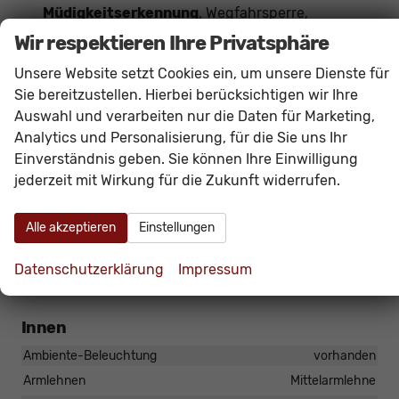
Müdigkeitserkennung
, Wegfahrsperre,
Zentralverriegelung mit Funkfernbedienung,
Wir respektieren Ihre Privatsphäre
Verkehrszeichenerkennung
,
Wireless App-
Unsere Website setzt Cookies ein, um unsere Dienste für
Connect
(
Navigation
bequem über Smartphone-
Sie bereitzustellen. Hierbei berücksichtigen wir Ihre
Apps wie Google Maps oder Apple Karten
Auswahl und verarbeiten nur die Daten für Marketing,
möglich)
Analytics und Personalisierung, für die Sie uns Ihr
Das Fahrzeug verfügt über kein fest verbautes
Einverständnis geben. Sie können Ihre Einwilligung
jederzeit mit Wirkung für die Zukunft widerrufen.
Navigationssystem. Durch
Apple CarPlay /
Android Auto
ist jedoch eine
Navigation
über
Alle akzeptieren
Einstellungen
kompatible Smartphone-Apps (z.B. Google Maps
oder Apple Karten) über den
Fahrzeugbildschirm
Datenschutzerklärung
Impressum
möglich.
Innen
Ambiente-Beleuchtung
vorhanden
Armlehnen
Mittelarmlehne