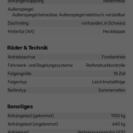
Anhängerkupplung
Abnehmbar
Außenspiegel
Außenspiegel beheizbar, Außenspiegel elektrisch verstellbar
Dachreling
vorhanden, in Schwarz
Hintertür (Art)
Heckklappe
Räder & Technik
Antriebsachse
Frontantrieb
Fahrwerk- und Regelungssysteme
Reifendruckkontrolle
Felgengröße
18 Zoll
Felgentyp
Leichtmetallfelge
Reifentyp
Sommerreifen
Sonstiges
Anhängelast (gebremst)
1100 kg
Anhängelast (ungebremst)
640 kg
Antriebsart
Verbrennungsmotor (ICE)