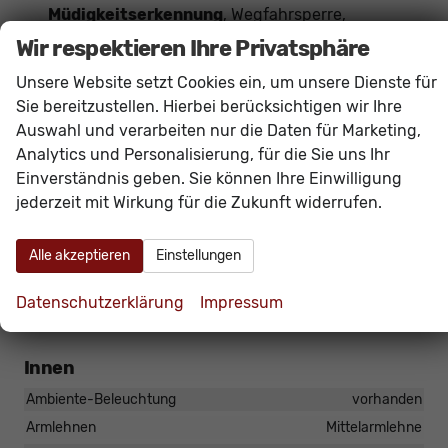
Müdigkeitserkennung
, Wegfahrsperre,
Zentralverriegelung mit Funkfernbedienung,
Wir respektieren Ihre Privatsphäre
Verkehrszeichenerkennung
,
Wireless App-
Unsere Website setzt Cookies ein, um unsere Dienste für
Connect
(
Navigation
bequem über Smartphone-
Sie bereitzustellen. Hierbei berücksichtigen wir Ihre
Apps wie Google Maps oder Apple Karten
Auswahl und verarbeiten nur die Daten für Marketing,
möglich)
Analytics und Personalisierung, für die Sie uns Ihr
Das Fahrzeug verfügt über kein fest verbautes
Einverständnis geben. Sie können Ihre Einwilligung
jederzeit mit Wirkung für die Zukunft widerrufen.
Navigationssystem. Durch
Apple CarPlay /
Android Auto
ist jedoch eine
Navigation
über
Alle akzeptieren
Einstellungen
kompatible Smartphone-Apps (z.B. Google Maps
oder Apple Karten) über den
Fahrzeugbildschirm
Datenschutzerklärung
Impressum
möglich.
Innen
Ambiente-Beleuchtung
vorhanden
Armlehnen
Mittelarmlehne