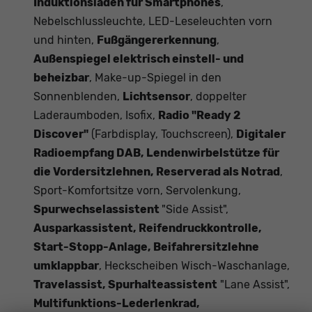
Induktionsladen für Smartphones
,
Nebelschlussleuchte, LED-Leseleuchten vorn
und hinten,
Fußgängererkennung
,
Außenspiegel elektrisch einstell- und
beheizbar
, Make-up-Spiegel in den
Sonnenblenden,
Lichtsensor
, doppelter
Laderaumboden, Isofix,
Radio "Ready 2
Discover"
(Farbdisplay, Touchscreen),
Digitaler
Radioempfang DAB, Lendenwirbelstütze für
die Vordersitzlehnen, Reserverad als Notrad
,
Sport-Komfortsitze vorn, Servolenkung,
Spurwechselassistent
"Side Assist",
Ausparkassistent, Reifendruckkontrolle,
Start-Stopp-Anlage, Beifahrersitzlehne
umklappbar
, Heckscheiben Wisch-Waschanlage,
Travelassist, Spurhalteassistent
"Lane Assist",
Multifunktions-Lederlenkrad,