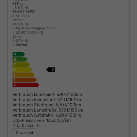
999 ccm
LEISTUNG
85 kW (116 PS)
KRAFTSTOFF
Benzin
KATEGORIE
SUV/Geländewagen/Pickup
KILOMETERSTAND
20 km
ZUSTAND
unfallfrei
Verbrauch kombiniert:
5,90 l/100km
Verbrauch Innenstadt:
7,20 l/100km
Verbrauch Stadtrand:
5,70 l/100km
Verbrauch Landstraße:
5,10 l/100km
Verbrauch Autobahn:
6,20 l/100km
CO
-Emissionen:
135,00 g/km
2
CO
-Klasse:
D
2
Download