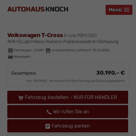
Menü
Menü
Menü
Volkswagen T-Cross
R-Line 115PS DSG
AHK+IQ.Light+Kessy+Kamera+Parklenkassistent+Sitzheizung
Fahrzeugnr.:
61087
unverbindliche Lieferzeit:
15.10.2026
Neuwagen
30.190,– €
Gesamtpreis
incl. 19% MwSt., den Kosten für Überführung und Zulassungspapieren
Fahrzeug bestellen - NUR FÜR HÄNDLER
Wir rufen Sie an
Fahrzeug parken