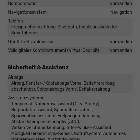
Bordcomputer
vorhanden
Navigationssystem
Navigation
Telefon
Freisprecheinrichtung, Bluetooth, Induktionsladen für
Smartphones
Uhr & Drehzahlmesser
vorhanden
Volldigitales Kombiinstrument (Virtual Cockpit)
vorhanden
Sicherheit & Assistenz
Airbags
Airbag, Fenster-/Kopfairbags Vorne, Beifahrerairbag
abschaltbar, Seitenairbags Vorne, Beifahrerairbag
Assistenzsysteme
Tempomat, Notbremsassistent (City-Safety),
Berganfahrassistent, Spurhalteassistent,
Spurwechselassistent, Fußgängererkennung,
Abstandstempomat adaptiv (ACC),
Verkehrzeichenerkennung, Toter-Winkel-Assistent,
Müdigkeitserkennungs-Sensor, Notrufsystem, Autonomes
Notbremssystem, Abstandswarner,