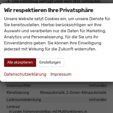
Das Fahrzeug verfügt über kein fest verbautes
Navigationssystem. Durch
Apple CarPlay /
Wir respektieren Ihre Privatsphäre
Android Auto
ist jedoch eine
Navigation
über
Unsere Website setzt Cookies ein, um unsere Dienste für
kompatible Smartphone-Apps (z.B. Google Maps
Sie bereitzustellen. Hierbei berücksichtigen wir Ihre
oder Apple Karten) über den
Fahrzeugbildschirm
Auswahl und verarbeiten nur die Daten für Marketing,
möglich.
Analytics und Personalisierung, für die Sie uns Ihr
Einverständnis geben. Sie können Ihre Einwilligung
jederzeit mit Wirkung für die Zukunft widerrufen.
Innen
Ambiente-Beleuchtung
vorhanden
Alle akzeptieren
Einstellungen
Armlehnen
Mittelarmlehne
Doppelter Laderaumboden
vorhanden
Datenschutzerklärung
Impressum
Fensterheber
elektrisch 4-fach
Innenraumfilter
vorhanden
Klimatisierung
Klimaautomatik, 2-Zonen-Klimaautomatik
Laderaumabdeckung
vorhanden
Lenkrad
in Leder, höhenverstellbar, mit Multifunktionen, in