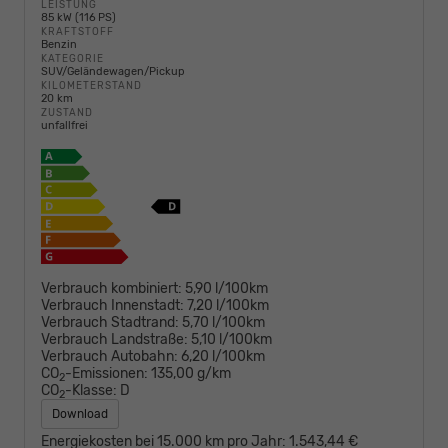
LEISTUNG
85 kW (116 PS)
KRAFTSTOFF
Benzin
KATEGORIE
SUV/Geländewagen/Pickup
KILOMETERSTAND
20 km
ZUSTAND
unfallfrei
Verbrauch kombiniert:
5,90 l/100km
Verbrauch Innenstadt:
7,20 l/100km
Verbrauch Stadtrand:
5,70 l/100km
Verbrauch Landstraße:
5,10 l/100km
Verbrauch Autobahn:
6,20 l/100km
CO
-Emissionen:
135,00 g/km
2
CO
-Klasse:
D
2
Download
Energiekosten bei 15.000 km pro Jahr:
1.543,44 €