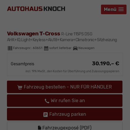
Menü
Menü
Menü
Volkswagen T-Cross
R-Line 115PS DSG
AHK+IQ.Light+Keyless+Alu18+Kamera+Climatronic+Sitzheizung
Fahrzeugnr.:
60651
sofort lieferbar
Neuwagen
30.190,– €
Gesamtpreis
incl. 19% MwSt., den Kosten für Überführung und Zulassungspapieren
Fahrzeug bestellen - NUR FÜR HÄNDLER
Wir rufen Sie an
Fahrzeug parken
Fahrzeugexposé (PDF)