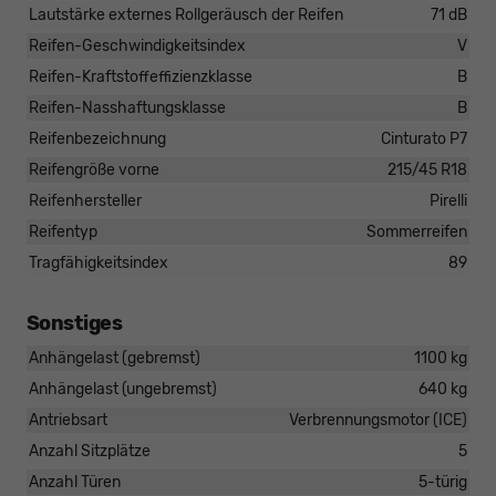
Lautstärke externes Rollgeräusch der Reifen
71 dB
Reifen-Geschwindigkeitsindex
V
Reifen-Kraftstoffeffizienzklasse
B
Reifen-Nasshaftungsklasse
B
Reifenbezeichnung
Cinturato P7
Reifengröße vorne
215/45 R18
Reifenhersteller
Pirelli
Reifentyp
Sommerreifen
Tragfähigkeitsindex
89
Sonstiges
Anhängelast (gebremst)
1100 kg
Anhängelast (ungebremst)
640 kg
Antriebsart
Verbrennungsmotor (ICE)
Anzahl Sitzplätze
5
Anzahl Türen
5-türig