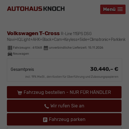
Menü
Menü
Menü
Volkswagen T-Cross
R-Line 115PS DSG
Navi+IQ.Light+AHK+Black+Cam+Keyless+Side+Climatronic+Parklenk
Fahrzeugnr.:
61068
unverbindliche Lieferzeit:
15.11.2026
Neuwagen
30.440,– €
Gesamtpreis
incl. 19% MwSt., den Kosten für Überführung und Zulassungspapieren
Fahrzeug bestellen - NUR FÜR HÄNDLER
Wir rufen Sie an
Fahrzeug parken