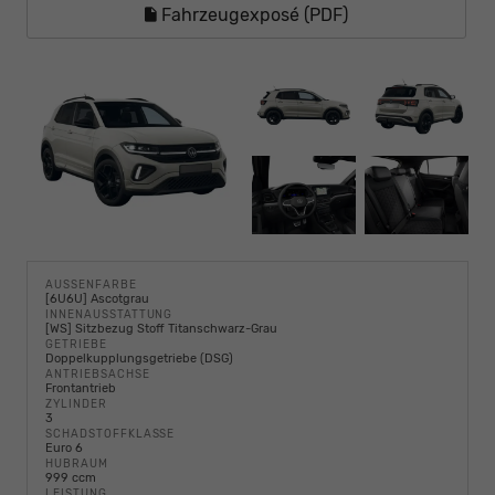
Fahrzeugexposé (PDF)
AUSSENFARBE
[6U6U] Ascotgrau
INNENAUSSTATTUNG
[WS] Sitzbezug Stoff Titanschwarz-Grau
GETRIEBE
Doppelkupplungsgetriebe (DSG)
ANTRIEBSACHSE
Frontantrieb
ZYLINDER
3
SCHADSTOFFKLASSE
Euro 6
HUBRAUM
999 ccm
LEISTUNG