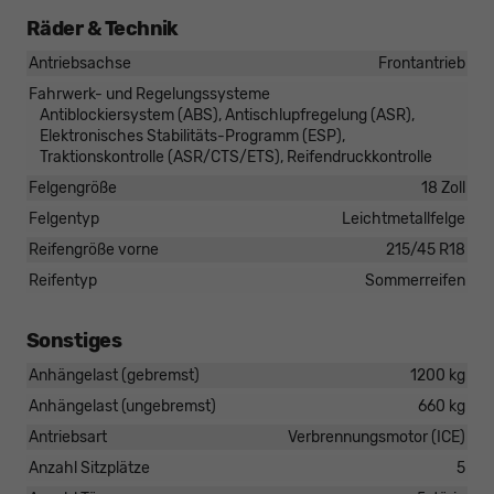
Räder & Technik
Antriebsachse
Frontantrieb
Fahrwerk- und Regelungssysteme
Antiblockiersystem (ABS), Antischlupfregelung (ASR),
Elektronisches Stabilitäts-Programm (ESP),
Traktionskontrolle (ASR/CTS/ETS), Reifendruckkontrolle
Felgengröße
18 Zoll
Felgentyp
Leichtmetallfelge
Reifengröße vorne
215/45 R18
Reifentyp
Sommerreifen
Sonstiges
Anhängelast (gebremst)
1200 kg
Anhängelast (ungebremst)
660 kg
Antriebsart
Verbrennungsmotor (ICE)
Anzahl Sitzplätze
5