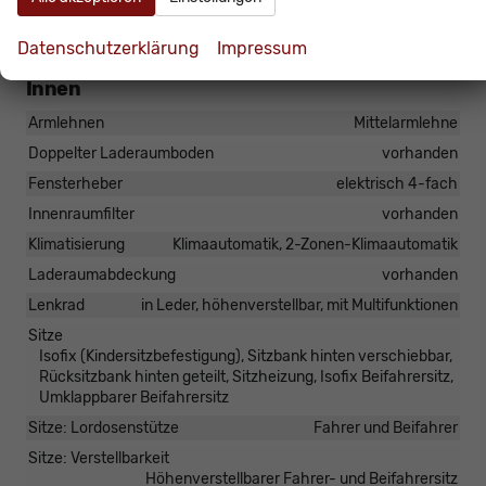
umklappbar,
Multifunktions-Lederlenkrad
Datenschutzerklärung
Impressum
Innen
Armlehnen
Mittelarmlehne
Doppelter Laderaumboden
vorhanden
Fensterheber
elektrisch 4-fach
Innenraumfilter
vorhanden
Klimatisierung
Klimaautomatik, 2-Zonen-Klimaautomatik
Laderaumabdeckung
vorhanden
Lenkrad
in Leder, höhenverstellbar, mit Multifunktionen
Sitze
Isofix (Kindersitzbefestigung), Sitzbank hinten verschiebbar,
Rücksitzbank hinten geteilt, Sitzheizung, Isofix Beifahrersitz,
Umklappbarer Beifahrersitz
Sitze: Lordosenstütze
Fahrer und Beifahrer
Sitze: Verstellbarkeit
Höhenverstellbarer Fahrer- und Beifahrersitz