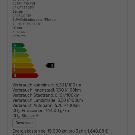
85 kW (116 PS)
KRAFTSTOFF
Benzin
KATEGORIE
SUV/Geländewagen/Pickup
KILOMETERSTAND
20 km
ZUSTAND
unfallfrei
Verbrauch kombiniert:
6,30 l/100km
Verbrauch Innenstadt:
7,90 l/100km
Verbrauch Stadtrand:
6,10 l/100km
Verbrauch Landstraße:
5,50 l/100km
Verbrauch Autobahn:
6,70 l/100km
CO
-Emissionen:
144,00 g/km
2
CO
-Klasse:
E
2
Download
Energiekosten bei 15.000 km pro Jahr:
1.648,08 €