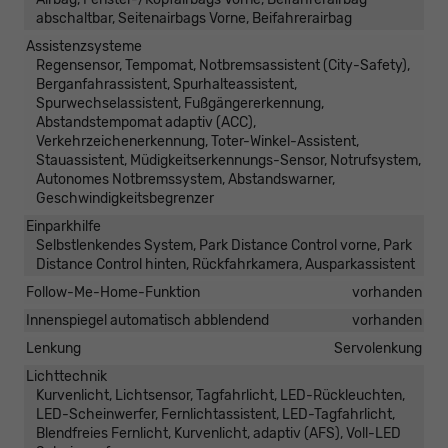
abschaltbar, Seitenairbags Vorne, Beifahrerairbag
Assistenzsysteme
Regensensor, Tempomat, Notbremsassistent (City-Safety),
Berganfahrassistent, Spurhalteassistent,
Spurwechselassistent, Fußgängererkennung,
Abstandstempomat adaptiv (ACC),
Verkehrzeichenerkennung, Toter-Winkel-Assistent,
Stauassistent, Müdigkeitserkennungs-Sensor, Notrufsystem,
Autonomes Notbremssystem, Abstandswarner,
Geschwindigkeitsbegrenzer
Einparkhilfe
Selbstlenkendes System, Park Distance Control vorne, Park
Distance Control hinten, Rückfahrkamera, Ausparkassistent
Follow-Me-Home-Funktion
vorhanden
Innenspiegel automatisch abblendend
vorhanden
Lenkung
Servolenkung
Lichttechnik
Kurvenlicht, Lichtsensor, Tagfahrlicht, LED-Rückleuchten,
LED-Scheinwerfer, Fernlichtassistent, LED-Tagfahrlicht,
Blendfreies Fernlicht, Kurvenlicht, adaptiv (AFS), Voll-LED