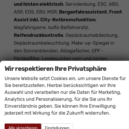
und hinten elektrisch
, Servolenkung, ESC, ABS,
ASR, EDS, EBV, MSR,
Berganfahrassistent
,
Front
Assist inkl. City-Notbremsfunktion
,
Wegfahrsperre, Isofix Beifahrersitz,
Reifendruckkontrolle
, Gepäckraumabdeckung,
Gepäckraumbeleuchtung, Make-up-Spiegel in
den Sonnenblenden, Ablagefächer, OPF -
Partikelfilter, Leseleuchten vorn und hinten,
ParkPilot vorn und hinten,
Wir respektieren Ihre Privatsphäre
Fußgängererkennung,
Unsere Website setzt Cookies ein, um unsere Dienste für
Verkehrszeichenerkennung,
Sie bereitzustellen. Hierbei berücksichtigen wir Ihre
Beifahrersitzlehne umklappbar, Start-Stopp-
Auswahl und verarbeiten nur die Daten für Marketing,
Anlage, Mittelarmlehne vorne, Dachreling
Analytics und Personalisierung, für die Sie uns Ihr
Schwarz, Müdigkeitserkennung
, Tire-Mobility-
Einverständnis geben. Sie können Ihre Einwilligung
jederzeit mit Wirkung für die Zukunft widerrufen.
Set,
Außenspiegel elektrisch anklappbar
,
Lenksäule verstellbar,
Vordersitze
Alle akzeptieren
Einstellungen
höhenverstellbar
, Rücksitzlehne geteilt