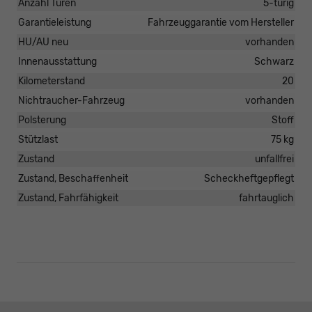
Anzahl Türen
5-türig
Garantieleistung
Fahrzeuggarantie vom Hersteller
HU/AU neu
vorhanden
Innenausstattung
Schwarz
Kilometerstand
20
Nichtraucher-Fahrzeug
vorhanden
Polsterung
Stoff
Stützlast
75 kg
Zustand
unfallfrei
Zustand, Beschaffenheit
Scheckheftgepflegt
Zustand, Fahrfähigkeit
fahrtauglich