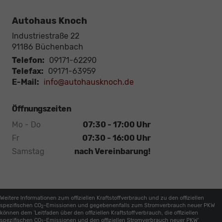
Autohaus Knoch
Industriestraße 22
91186
Büchenbach
Telefon:
09171-62290
Telefax:
09171-63959
E-Mail:
info@autohausknoch.de
Öffnungszeiten
Mo - Do
07:30 - 17:00 Uhr
Fr
07:30 - 16:00 Uhr
Samstag
nach Vereinbarung!
Weitere Informationen zum offiziellen Kraftstoffverbrauch und zu den offiziellen
spezifischen CO
-Emissionen und gegebenenfalls zum Stromverbrauch neuer PKW
2
können dem 'Leitfaden über den offiziellen Kraftstoffverbrauch, die offiziellen
spezifischen CO
-Emissionen und den offiziellen Stromverbrauch neuer PKW'
2