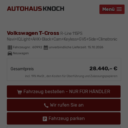
Menü
Menü
Menü
Volkswagen T-Cross
R-Line 115PS
Navi+IQ.Light+AHK+Black+Cam+Keyless+GV5+Side+Climatronic
Fahrzeugnr.:
60992
unverbindliche Lieferzeit:
15.10.2026
Neuwagen
28.440,– €
Gesamtpreis
incl. 19% MwSt., den Kosten für Überführung und Zulassungspapieren
Fahrzeug bestellen - NUR FÜR HÄNDLER
Wir rufen Sie an
Fahrzeug parken