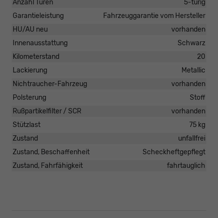
Anzahl Türen
5-türig
Garantieleistung
Fahrzeuggarantie vom Hersteller
HU/AU neu
vorhanden
Innenausstattung
Schwarz
Kilometerstand
20
Lackierung
Metallic
Nichtraucher-Fahrzeug
vorhanden
Polsterung
Stoff
Rußpartikelfilter / SCR
vorhanden
Stützlast
75 kg
Zustand
unfallfrei
Zustand, Beschaffenheit
Scheckheftgepflegt
Zustand, Fahrfähigkeit
fahrtauglich