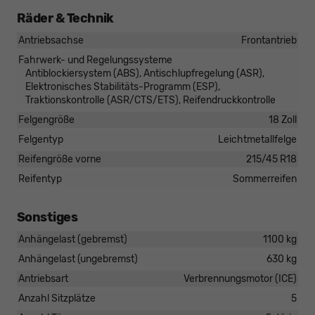
Räder & Technik
Antriebsachse
Frontantrieb
Fahrwerk- und Regelungssysteme
Antiblockiersystem (ABS), Antischlupfregelung (ASR),
Elektronisches Stabilitäts-Programm (ESP),
Traktionskontrolle (ASR/CTS/ETS), Reifendruckkontrolle
Felgengröße
18 Zoll
Felgentyp
Leichtmetallfelge
Reifengröße vorne
215/45 R18
Reifentyp
Sommerreifen
Sonstiges
Anhängelast (gebremst)
1100 kg
Anhängelast (ungebremst)
630 kg
Antriebsart
Verbrennungsmotor (ICE)
Anzahl Sitzplätze
5