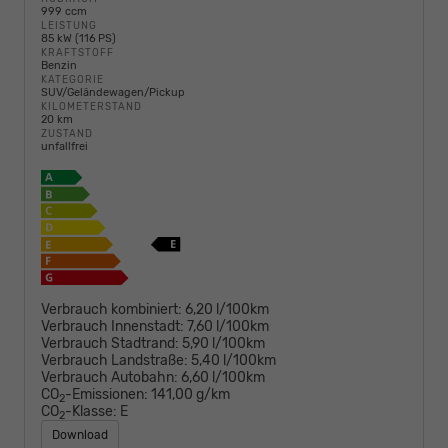
999 ccm
LEISTUNG
85 kW (116 PS)
KRAFTSTOFF
Benzin
KATEGORIE
SUV/Geländewagen/Pickup
KILOMETERSTAND
20 km
ZUSTAND
unfallfrei
Verbrauch kombiniert:
6,20 l/100km
Verbrauch Innenstadt:
7,60 l/100km
Verbrauch Stadtrand:
5,90 l/100km
Verbrauch Landstraße:
5,40 l/100km
Verbrauch Autobahn:
6,60 l/100km
CO
-Emissionen:
141,00 g/km
2
CO
-Klasse:
E
2
Download