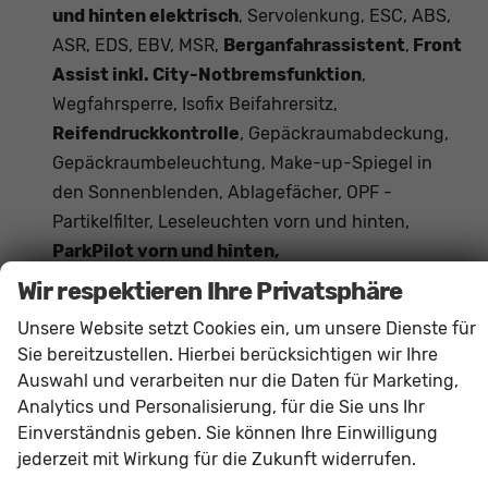
und hinten elektrisch
, Servolenkung, ESC, ABS,
ASR, EDS, EBV, MSR,
Berganfahrassistent
,
Front
Assist inkl. City-Notbremsfunktion
,
Wegfahrsperre, Isofix Beifahrersitz,
Reifendruckkontrolle
, Gepäckraumabdeckung,
Gepäckraumbeleuchtung, Make-up-Spiegel in
den Sonnenblenden, Ablagefächer, OPF -
Partikelfilter, Leseleuchten vorn und hinten,
ParkPilot vorn und hinten,
Fußgängererkennung,
Wir respektieren Ihre Privatsphäre
Verkehrszeichenerkennung,
Unsere Website setzt Cookies ein, um unsere Dienste für
Beifahrersitzlehne umklappbar, Start-Stopp-
Sie bereitzustellen. Hierbei berücksichtigen wir Ihre
Anlage, Mittelarmlehne vorne, Dachreling
Auswahl und verarbeiten nur die Daten für Marketing,
Schwarz, Müdigkeitserkennung
, Tire-Mobility-
Analytics und Personalisierung, für die Sie uns Ihr
Set,
Außenspiegel elektrisch anklappbar
,
Einverständnis geben. Sie können Ihre Einwilligung
Lenksäule verstellbar,
Vordersitze
jederzeit mit Wirkung für die Zukunft widerrufen.
höhenverstellbar
, Rücksitzlehne geteilt