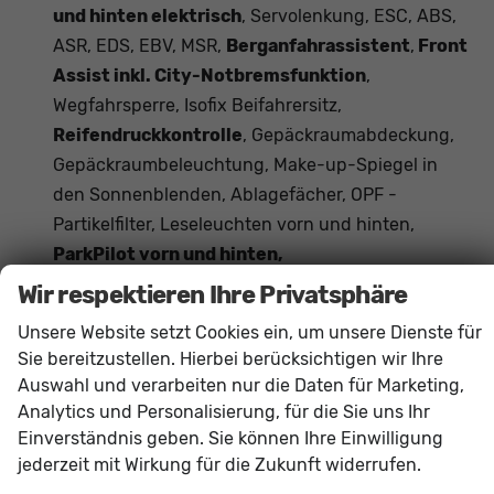
und hinten elektrisch
, Servolenkung, ESC, ABS,
ASR, EDS, EBV, MSR,
Berganfahrassistent
,
Front
Assist inkl. City-Notbremsfunktion
,
Wegfahrsperre, Isofix Beifahrersitz,
Reifendruckkontrolle
, Gepäckraumabdeckung,
Gepäckraumbeleuchtung, Make-up-Spiegel in
den Sonnenblenden, Ablagefächer, OPF -
Partikelfilter, Leseleuchten vorn und hinten,
ParkPilot vorn und hinten,
Fußgängererkennung,
Wir respektieren Ihre Privatsphäre
Verkehrszeichenerkennung,
Unsere Website setzt Cookies ein, um unsere Dienste für
Beifahrersitzlehne umklappbar, Start-Stopp-
Sie bereitzustellen. Hierbei berücksichtigen wir Ihre
Anlage, Mittelarmlehne vorne, Dachreling
Auswahl und verarbeiten nur die Daten für Marketing,
Schwarz, Müdigkeitserkennung
, Tire-Mobility-
Analytics und Personalisierung, für die Sie uns Ihr
Set,
Außenspiegel elektrisch anklappbar
,
Einverständnis geben. Sie können Ihre Einwilligung
Lenksäule verstellbar,
Vordersitze
jederzeit mit Wirkung für die Zukunft widerrufen.
höhenverstellbar
, Rücksitzlehne geteilt