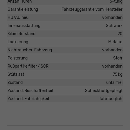
Anzahl Türen
5-türig
Garantieleistung
Fahrzeuggarantie vom Hersteller
HU/AU neu
vorhanden
Innenausstattung
Schwarz
Kilometerstand
20
Lackierung
Metallic
Nichtraucher-Fahrzeug
vorhanden
Polsterung
Stoff
Rußpartikelfilter / SCR
vorhanden
Stützlast
75 kg
Zustand
unfallfrei
Zustand, Beschaffenheit
Scheckheftgepflegt
Zustand, Fahrfähigkeit
fahrtauglich