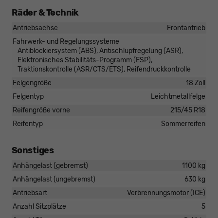
Räder & Technik
Antriebsachse
Frontantrieb
Fahrwerk- und Regelungssysteme
Antiblockiersystem (ABS), Antischlupfregelung (ASR),
Elektronisches Stabilitäts-Programm (ESP),
Traktionskontrolle (ASR/CTS/ETS), Reifendruckkontrolle
Felgengröße
18 Zoll
Felgentyp
Leichtmetallfelge
Reifengröße vorne
215/45 R18
Reifentyp
Sommerreifen
Sonstiges
Anhängelast (gebremst)
1100 kg
Anhängelast (ungebremst)
630 kg
Antriebsart
Verbrennungsmotor (ICE)
Anzahl Sitzplätze
5