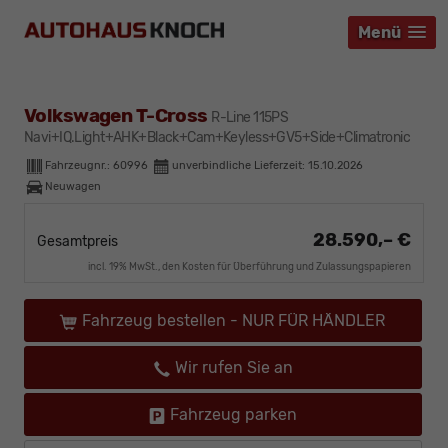
Menü
Menü
Menü
Volkswagen T-Cross
R-Line 115PS
Navi+IQ.Light+AHK+Black+Cam+Keyless+GV5+Side+Climatronic
Fahrzeugnr.:
60996
unverbindliche Lieferzeit:
15.10.2026
Neuwagen
28.590,– €
Gesamtpreis
incl. 19% MwSt., den Kosten für Überführung und Zulassungspapieren
Fahrzeug bestellen - NUR FÜR HÄNDLER
Wir rufen Sie an
Fahrzeug parken