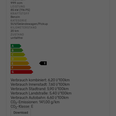
999 ccm
LEISTUNG
85 kW (116 PS)
KRAFTSTOFF
Benzin
KATEGORIE
SUV/Geländewagen/Pickup
KILOMETERSTAND
20 km
ZUSTAND
unfallfrei
Verbrauch kombiniert:
6,20 l/100km
Verbrauch Innenstadt:
7,60 l/100km
Verbrauch Stadtrand:
5,90 l/100km
Verbrauch Landstraße:
5,40 l/100km
Verbrauch Autobahn:
6,60 l/100km
CO
-Emissionen:
141,00 g/km
2
CO
-Klasse:
E
2
Download