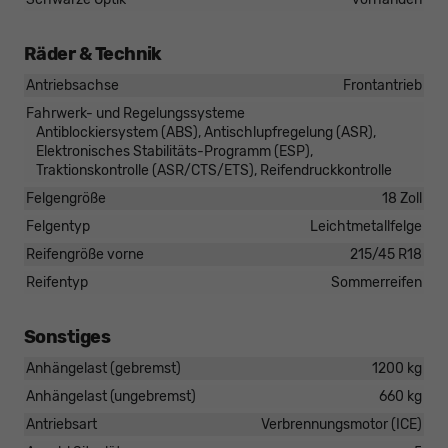
Räder & Technik
Antriebsachse
Frontantrieb
Fahrwerk- und Regelungssysteme
Antiblockiersystem (ABS), Antischlupfregelung (ASR),
Elektronisches Stabilitäts-Programm (ESP),
Traktionskontrolle (ASR/CTS/ETS), Reifendruckkontrolle
Felgengröße
18 Zoll
Felgentyp
Leichtmetallfelge
Reifengröße vorne
215/45 R18
Reifentyp
Sommerreifen
Sonstiges
Anhängelast (gebremst)
1200 kg
Anhängelast (ungebremst)
660 kg
Antriebsart
Verbrennungsmotor (ICE)