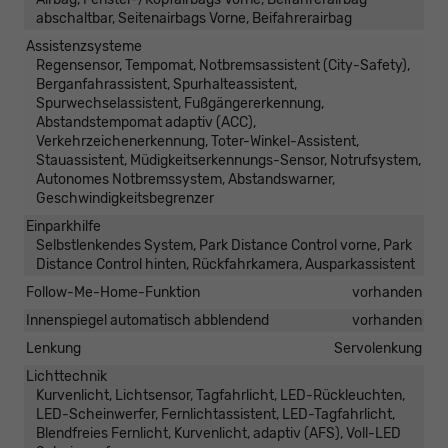
abschaltbar, Seitenairbags Vorne, Beifahrerairbag
Assistenzsysteme
Regensensor, Tempomat, Notbremsassistent (City-Safety),
Berganfahrassistent, Spurhalteassistent,
Spurwechselassistent, Fußgängererkennung,
Abstandstempomat adaptiv (ACC),
Verkehrzeichenerkennung, Toter-Winkel-Assistent,
Stauassistent, Müdigkeitserkennungs-Sensor, Notrufsystem,
Autonomes Notbremssystem, Abstandswarner,
Geschwindigkeitsbegrenzer
Einparkhilfe
Selbstlenkendes System, Park Distance Control vorne, Park
Distance Control hinten, Rückfahrkamera, Ausparkassistent
Follow-Me-Home-Funktion
vorhanden
Innenspiegel automatisch abblendend
vorhanden
Lenkung
Servolenkung
Lichttechnik
Kurvenlicht, Lichtsensor, Tagfahrlicht, LED-Rückleuchten,
LED-Scheinwerfer, Fernlichtassistent, LED-Tagfahrlicht,
Blendfreies Fernlicht, Kurvenlicht, adaptiv (AFS), Voll-LED