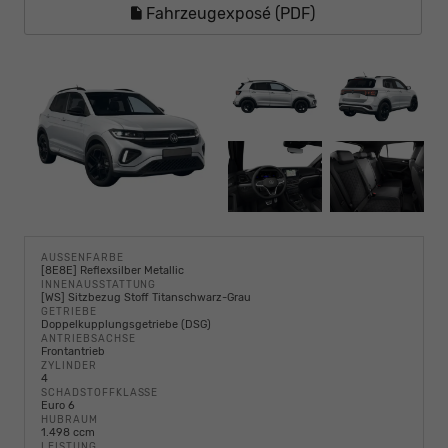
Fahrzeugexposé (PDF)
AUSSENFARBE
[8E8E] Reflexsilber Metallic
INNENAUSSTATTUNG
[WS] Sitzbezug Stoff Titanschwarz-Grau
GETRIEBE
Doppelkupplungsgetriebe (DSG)
ANTRIEBSACHSE
Frontantrieb
ZYLINDER
4
SCHADSTOFFKLASSE
Euro 6
HUBRAUM
1.498 ccm
LEISTUNG