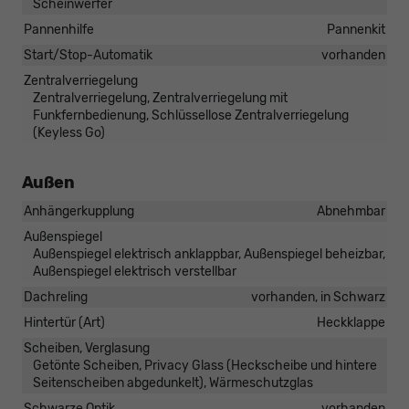
Scheinwerfer
Pannenhilfe
Pannenkit
Start/Stop-Automatik
vorhanden
Zentralverriegelung
Zentralverriegelung, Zentralverriegelung mit
Funkfernbedienung, Schlüssellose Zentralverriegelung
(Keyless Go)
Außen
Anhängerkupplung
Abnehmbar
Außenspiegel
Außenspiegel elektrisch anklappbar, Außenspiegel beheizbar,
Außenspiegel elektrisch verstellbar
Dachreling
vorhanden, in Schwarz
Hintertür (Art)
Heckklappe
Scheiben, Verglasung
Getönte Scheiben, Privacy Glass (Heckscheibe und hintere
Seitenscheiben abgedunkelt), Wärmeschutzglas
Schwarze Optik
vorhanden