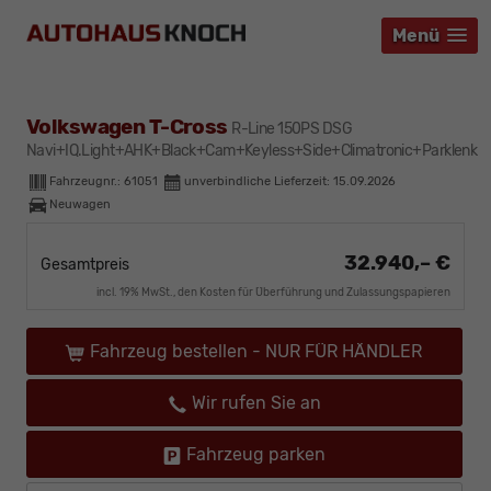
Menü
Menü
Menü
Volkswagen T-Cross
R-Line 150PS DSG
Navi+IQ.Light+AHK+Black+Cam+Keyless+Side+Climatronic+Parklenk
Fahrzeugnr.:
61051
unverbindliche Lieferzeit:
15.09.2026
Neuwagen
32.940,– €
Gesamtpreis
incl. 19% MwSt., den Kosten für Überführung und Zulassungspapieren
Fahrzeug bestellen - NUR FÜR HÄNDLER
Wir rufen Sie an
Fahrzeug parken