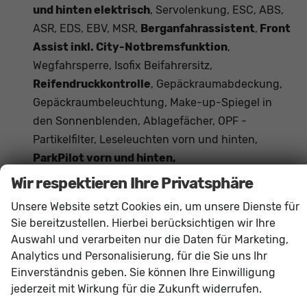
und hinten elektrisch
, Servolenkung, ESC, ABS,
ASR, EDS, EBV, MSR,
Berganfahrassistent
,
Front
Assist inkl. City-Notbremsfunktion
,
Wegfahrsperre, Isofix Beifahrersitz,
Reifendruckkontrolle
, Gepäckraumabdeckung,
Gepäckraumbeleuchtung, Make-up-Spiegel in
den Sonnenblenden, Ablagefächer, OPF -
Partikelfilter, Leseleuchten vorn und hinten,
ParkPilot vorn und hinten,
Fußgängererkennung,
Wir respektieren Ihre Privatsphäre
Verkehrszeichenerkennung,
Unsere Website setzt Cookies ein, um unsere Dienste für
Beifahrersitzlehne umklappbar, Start-Stopp-
Sie bereitzustellen. Hierbei berücksichtigen wir Ihre
Anlage, Mittelarmlehne vorne, Dachreling
Auswahl und verarbeiten nur die Daten für Marketing,
Schwarz, Müdigkeitserkennung
, Tire-Mobility-
Analytics und Personalisierung, für die Sie uns Ihr
Set,
Außenspiegel elektrisch anklappbar
,
Einverständnis geben. Sie können Ihre Einwilligung
Lenksäule verstellbar,
Vordersitze
jederzeit mit Wirkung für die Zukunft widerrufen.
höhenverstellbar
, Rücksitzlehne geteilt