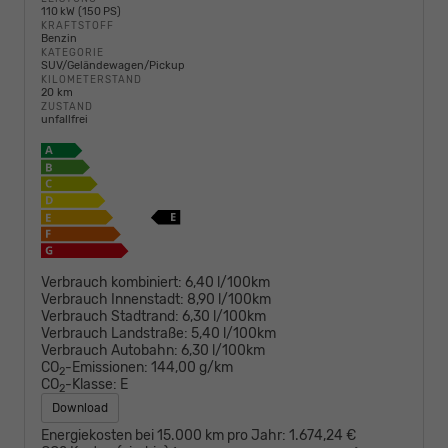
110 kW (150 PS)
KRAFTSTOFF
Benzin
KATEGORIE
SUV/Geländewagen/Pickup
KILOMETERSTAND
20 km
ZUSTAND
unfallfrei
Verbrauch kombiniert:
6,40 l/100km
Verbrauch Innenstadt:
8,90 l/100km
Verbrauch Stadtrand:
6,30 l/100km
Verbrauch Landstraße:
5,40 l/100km
Verbrauch Autobahn:
6,30 l/100km
CO
-Emissionen:
144,00 g/km
2
CO
-Klasse:
E
2
Download
Energiekosten bei 15.000 km pro Jahr:
1.674,24 €