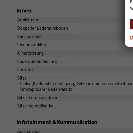
k
w
Innen
Armlehnen
Doppelter Laderaumboden
Fensterheber
D
Innenraumfilter
Klimatisierung
Laderaumabdeckung
Lenkrad
Sitze
Isofix (Kindersitzbefestigung), Sitzbank hinten verschiebbar, 
Umklappbarer Beifahrersitz
Sitze: Lordosenstütze
Sitze: Verstellbarkeit
Infotainment & Kommunikation
Audioanlage