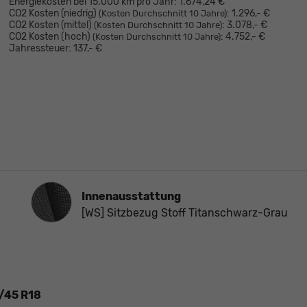
Energiekosten bei 15.000 km pro Jahr:
1.674,24 €
CO2 Kosten (niedrig)
:
1.296,- €
(Kosten Durchschnitt 10 Jahre)
CO2 Kosten (mittel)
:
3.078,- €
(Kosten Durchschnitt 10 Jahre)
CO2 Kosten (hoch)
:
4.752,- €
(Kosten Durchschnitt 10 Jahre)
Jahressteuer:
137,- €
Innenausstattung
Innenausstattung
[WS] Sitzbezug Stoff Titanschwarz-Grau
5/45 R18