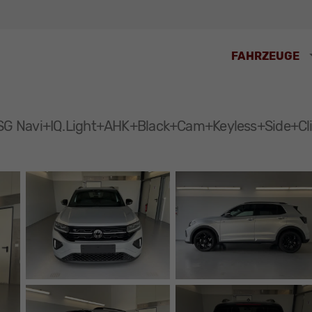
FAHRZEUGE
SG Navi+IQ.Light+AHK+Black+Cam+Keyless+Side+Cl