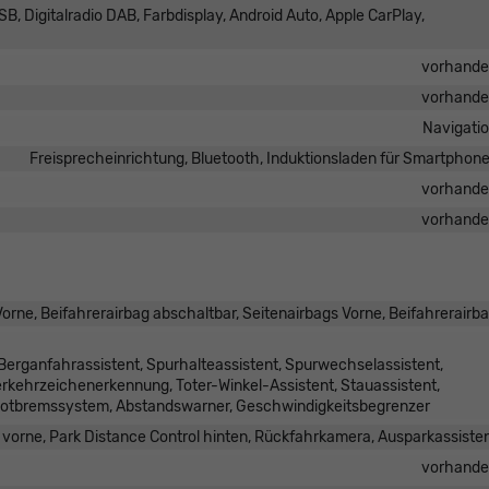
B, Digitalradio DAB, Farbdisplay, Android Auto, Apple CarPlay,
vorhand
vorhand
Navigati
Freisprecheinrichtung, Bluetooth, Induktionsladen für Smartphon
vorhand
vorhand
orne, Beifahrerairbag abschaltbar, Seitenairbags Vorne, Beifahrerairb
erganfahrassistent, Spurhalteassistent, Spurwechselassistent,
kehrzeichenerkennung, Toter-Winkel-Assistent, Stauassistent,
otbremssystem, Abstandswarner, Geschwindigkeitsbegrenzer
 vorne, Park Distance Control hinten, Rückfahrkamera, Ausparkassiste
vorhand