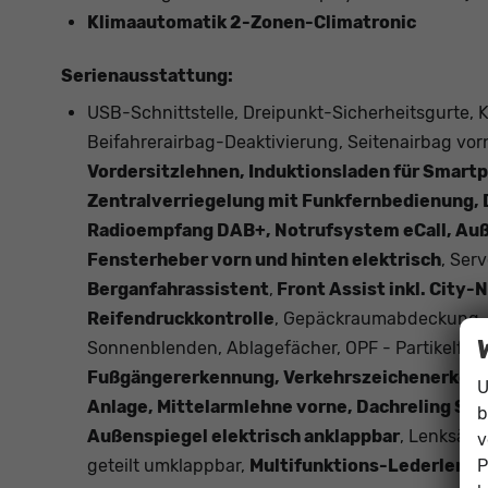
Klimaautomatik 2-Zonen-Climatronic
Serienausstattung:
USB-Schnittstelle, Dreipunkt-Sicherheitsgurte, K
Beifahrerairbag-Deaktivierung, Seitenairbag vor
Vordersitzlehnen, Induktionsladen für Smart
Zentralverriegelung mit Funkfernbedienung, Di
Radioempfang DAB+, Notrufsystem eCall, Außen
Fensterheber vorn und hinten elektrisch
, Ser
Berganfahrassistent
,
Front Assist inkl. City
Reifendruckkontrolle
, Gepäckraumabdeckung, 
Sonnenblenden, Ablagefächer, OPF - Partikelfilte
Fußgängererkennung, Verkehrszeichenerkennu
U
Anlage, Mittelarmlehne vorne, Dachreling Sc
b
Außenspiegel elektrisch anklappbar
, Lenksäule
v
P
geteilt umklappbar,
Multifunktions-Lederlenkr