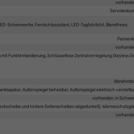
vorhand
Servolenku
LED-Scheinwerfer, Fernlichtassistent, LED-Tagfahrlicht, Blendfreies
Pannenk
vorhand
g mit Funkfernbedienung, Schlüssellose Zentralverriegelung (Keyless G
Abnehmba
anklappbar, Außenspiegel beheizbar, Außenspiegel elektrisch verstellb
vorhanden, in Schwa
Heckscheibe und hintere Seitenscheiben abgedunkelt), Wärmeschutzgl
vorhand