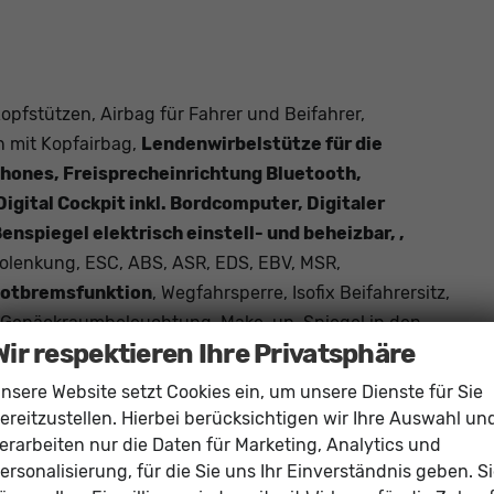
opfstützen, Airbag für Fahrer und Beifahrer,
n mit Kopfairbag,
Lendenwirbelstütze für die
phones, Freisprecheinrichtung Bluetooth,
gital Cockpit inkl. Bordcomputer, Digitaler
spiegel elektrisch einstell- und beheizbar, ,
volenkung, ESC, ABS, ASR, EDS, EBV, MSR,
-Notbremsfunktion
, Wegfahrsperre, Isofix Beifahrersitz,
Gepäckraumbeleuchtung, Make-up-Spiegel in den
Wir respektieren Ihre Privatsphäre
r, Leseleuchten vorn und hinten,
ParkPilot vorn und hinten
ng, Beifahrersitzlehne umklappbar, Start-Stopp-
nsere Website setzt Cookies ein, um unsere Dienste für Sie
hwarz, Müdigkeitserkennung
, Tire-Mobility-Set,
ereitzustellen. Hierbei berücksichtigen wir Ihre Auswahl un
 verstellbar,
Vordersitze höhenverstellbar
, Rücksitzlehne
erarbeiten nur die Daten für Marketing, Analytics und
ersonalisierung, für die Sie uns Ihr Einverständnis geben. S
ad