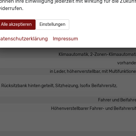
önnen Ihre Einwilligung jederzeit mit Wirkung für die Zukunf
iderrufen.
Mittelarmleh
Alle akzeptieren
Einstellungen
vorhand
elektrisch 4-fa
atenschutzerklärung
Impressum
vorhand
Klimaautomatik, 2-Zonen-Klimaautomat
vorhand
in Leder, höhenverstellbar, mit Multifunktion
Rücksitzbank hinten geteilt, Sitzheizung, Isofix Beifahrersitz,
Fahrer und Beifahr
Höhenverstellbarer Fahrer- und Beifahrersi