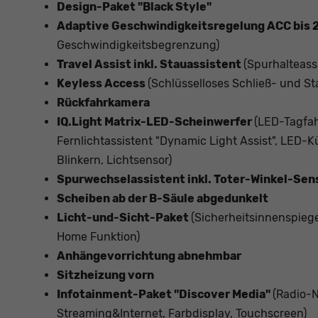
Design-Paket "Black Style"
Adaptive Geschwindigkeitsregelung ACC bis
Geschwindigkeitsbegrenzung)
Travel Assist inkl. Stauassistent
(Spurhalteassi
Keyless Access
(Schlüsselloses Schließ- und St
Rückfahrkamera
IQ.Light Matrix-LED-Scheinwerfer
(LED-Tagfah
Fernlichtassistent "Dynamic Light Assist", LED
Blinkern, Lichtsensor)
Spurwechselassistent inkl. Toter-Winkel-Sen
Scheiben ab der B-Säule abgedunkelt
Licht-und-Sicht-Paket
(Sicherheitsinnenspie
Home Funktion)
Anhängevorrichtung abnehmbar
Sitzheizung vorn
Infotainment-Paket "Discover Media"
(Radio-N
Streaming&Internet, Farbdisplay, Touchscreen)