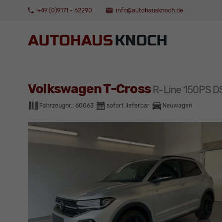
+49 (0)9171 - 62290
info@autohausknoch.de
Volkswagen T-Cross
R-Line 150PS D
Fahrzeugnr.:
60063
sofort lieferbar
Neuwagen