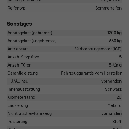
Reifengröße vorne
215/45 R18
Reifentyp
Sommerreifen
Sonstiges
Anhängelast (gebremst)
1200 kg
Anhängelast (ungebremst)
660 kg
Antriebsart
Verbrennungsmotor (ICE)
Anzahl Sitzplätze
5
Anzahl Türen
5-türig
Garantieleistung
Fahrzeuggarantie vom Hersteller
HU/AU neu
vorhanden
Innenausstattung
Schwarz
Kilometerstand
20
Lackierung
Metallic
Nichtraucher-Fahrzeug
vorhanden
Polsterung
Stoff