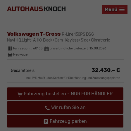
Menü
Menü
Menü
Volkswagen T-Cross
R-Line 150PS DSG
Navi+IQ.Light+AHK+Black+Cam+Keyless+Side+Climatronic
Fahrzeugnr.:
60135
unverbindliche Lieferzeit:
15.08.2026
Neuwagen
32.430,– €
Gesamtpreis
incl. 19% MwSt., den Kosten für Überführung und Zulassungspapieren
Fahrzeug bestellen - NUR FÜR HÄNDLER
Wir rufen Sie an
Fahrzeug parken