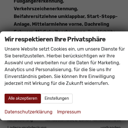
Fußgängererkennung,
Verkehrszeichenerkennung,
Beifahrersitzlehne umklappbar, Start-Stopp-
Anlage, Mittelarmlehne vorne, Dachreling
Schwarz, Müdigkeitserkennung
, Tire-Mobility-
Wir respektieren Ihre Privatsphäre
Set,
Außenspiegel elektrisch anklappbar
,
Lenksäule verstellbar,
Vordersitze
Unsere Website setzt Cookies ein, um unsere Dienste für
höhenverstellbar
, Rücksitzlehne geteilt
Sie bereitzustellen. Hierbei berücksichtigen wir Ihre
Auswahl und verarbeiten nur die Daten für Marketing,
umklappbar,
Multifunktions-Lederlenkrad
Analytics und Personalisierung, für die Sie uns Ihr
Einverständnis geben. Sie können Ihre Einwilligung
Innen
jederzeit mit Wirkung für die Zukunft widerrufen.
Armlehnen
Mittelarmlehne
Doppelter Laderaumboden
vorhanden
Alle akzeptieren
Einstellungen
Fensterheber
elektrisch 4-fach
Datenschutzerklärung
Impressum
Innenraumfilter
vorhanden
Klimatisierung
Klimaautomatik, 2-Zonen-Klimaautomatik
Laderaumabdeckung
vorhanden