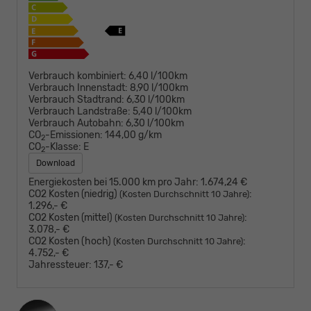
Verbrauch kombiniert:
6,40 l/100km
Verbrauch Innenstadt:
8,90 l/100km
Verbrauch Stadtrand:
6,30 l/100km
Verbrauch Landstraße:
5,40 l/100km
Verbrauch Autobahn:
6,30 l/100km
CO
-Emissionen:
144,00 g/km
2
CO
-Klasse:
E
2
Download
Energiekosten bei 15.000 km pro Jahr:
1.674,24 €
CO2 Kosten (niedrig)
:
(Kosten Durchschnitt 10 Jahre)
1.296,- €
CO2 Kosten (mittel)
:
(Kosten Durchschnitt 10 Jahre)
3.078,- €
CO2 Kosten (hoch)
:
(Kosten Durchschnitt 10 Jahre)
4.752,- €
Jahressteuer:
137,- €