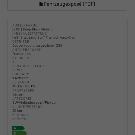
Fahrzeugexposé (PDF)
AUSSENFARBE
[2T2T] Deep Black Metallic
INNENAUSSTATTUNG
[WS] Sitzbezug Stoff Titanschwarz-Grau
GETRIEBE
Doppelkupplungsgetriebe (DSG)
ANTRIEBSACHSE
Frontantrieb
ZYLINDER
4
SCHADSTOFFKLASSE
Euro 6
HUBRAUM
1.498 ccm
LEISTUNG
110 kW (150 PS)
KRAFTSTOFF
Benzin
KATEGORIE
SUV/Geländewagen/Pickup
KILOMETERSTAND
20 km
ZUSTAND
unfallfrei