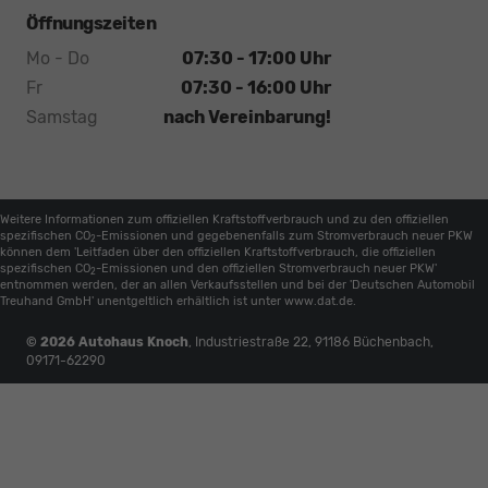
Öffnungszeiten
Mo - Do
07:30 - 17:00 Uhr
Fr
07:30 - 16:00 Uhr
Samstag
nach Vereinbarung!
Weitere Informationen zum offiziellen Kraftstoffverbrauch und zu den offiziellen
spezifischen CO
-Emissionen und gegebenenfalls zum Stromverbrauch neuer PKW
2
können dem 'Leitfaden über den offiziellen Kraftstoffverbrauch, die offiziellen
spezifischen CO
-Emissionen und den offiziellen Stromverbrauch neuer PKW'
2
entnommen werden, der an allen Verkaufsstellen und bei der 'Deutschen Automobil
Treuhand GmbH' unentgeltlich erhältlich ist unter www.dat.de.
© 2026
Autohaus Knoch
,
Industriestraße 22
,
91186
Büchenbach,
09171-62290