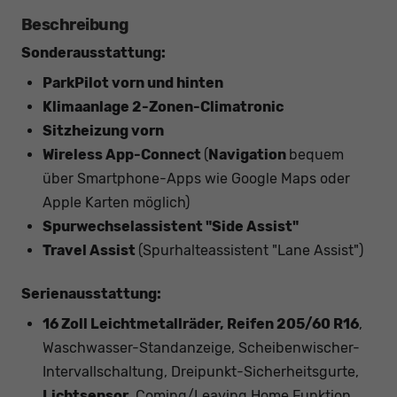
Beschreibung
Sonderausstattung:
ParkPilot vorn und hinten
Klimaanlage 2-Zonen-Climatronic
Sitzheizung vorn
Wireless App-Connect
(
Navigation
bequem
über Smartphone-Apps wie Google Maps oder
Apple Karten möglich)
Spurwechselassistent "Side Assist"
Travel Assist
(Spurhalteassistent "Lane Assist")
Serienausstattung:
16 Zoll Leichtmetallräder, Reifen 205/60 R16
,
Waschwasser-Standanzeige, Scheibenwischer-
Intervallschaltung, Dreipunkt-Sicherheitsgurte,
Lichtsensor
, Coming/Leaving Home Funktion,