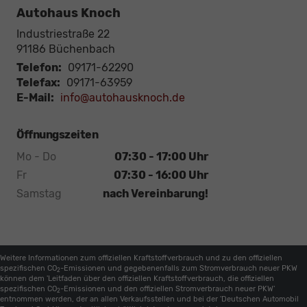
Autohaus Knoch
Industriestraße 22
91186
Büchenbach
Telefon:
09171-62290
Telefax:
09171-63959
E-Mail:
info@autohausknoch.de
Öffnungszeiten
Mo - Do
07:30 - 17:00 Uhr
Fr
07:30 - 16:00 Uhr
Samstag
nach Vereinbarung!
Weitere Informationen zum offiziellen Kraftstoffverbrauch und zu den offiziellen
spezifischen CO
-Emissionen und gegebenenfalls zum Stromverbrauch neuer PKW
2
können dem 'Leitfaden über den offiziellen Kraftstoffverbrauch, die offiziellen
spezifischen CO
-Emissionen und den offiziellen Stromverbrauch neuer PKW'
2
entnommen werden, der an allen Verkaufsstellen und bei der 'Deutschen Automobil