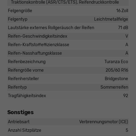
Traktionskontrolle (ASR/CTS/ETS), Reifendruckkontrolle
Felgengröße
16 Zoll
Felgentyp
Leichtmetallfelge
Lautstärke externes Rollgeräusch der Reifen
71 dB
Reifen-Geschwindigkeitsindex
V
Reifen-Kraftstoffeffizienzklasse
A
Reifen-Nasshaftungsklasse
A
Reifenbezeichnung
Turanza Eco
Reifengröße vorne
205/60 R16
Reifenhersteller
Bridgestone
Reifentyp
Sommerreifen
Tragfähigkeitsindex
92
Sonstiges
Antriebsart
Verbrennungsmotor (ICE)
Anzahl Sitzplätze
5