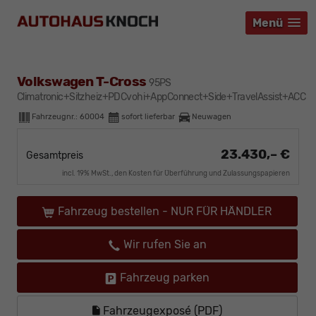
Menü
Menü
Menü
Volkswagen T-Cross
95PS
Climatronic+Sitzheiz+PDCvohi+AppConnect+Side+TravelAssist+ACC
Fahrzeugnr.:
60004
sofort lieferbar
Neuwagen
23.430,– €
Gesamtpreis
incl. 19% MwSt., den Kosten für Überführung und Zulassungspapieren
Fahrzeug bestellen - NUR FÜR HÄNDLER
Wir rufen Sie an
Fahrzeug parken
Fahrzeugexposé (PDF)