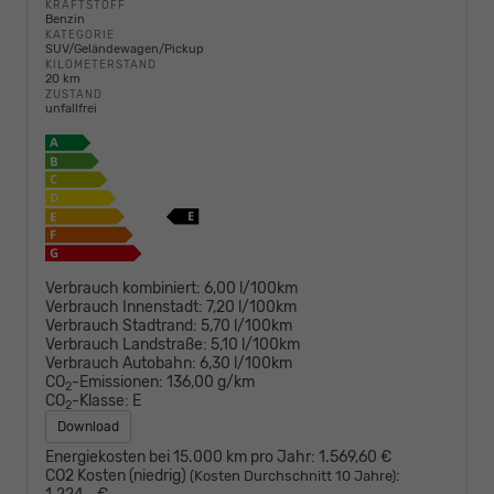
KRAFTSTOFF
Benzin
KATEGORIE
SUV/Geländewagen/Pickup
KILOMETERSTAND
20 km
ZUSTAND
unfallfrei
Verbrauch kombiniert:
6,00 l/100km
Verbrauch Innenstadt:
7,20 l/100km
Verbrauch Stadtrand:
5,70 l/100km
Verbrauch Landstraße:
5,10 l/100km
Verbrauch Autobahn:
6,30 l/100km
CO
-Emissionen:
136,00 g/km
2
CO
-Klasse:
E
2
Download
Energiekosten bei 15.000 km pro Jahr:
1.569,60 €
CO2 Kosten (niedrig)
:
(Kosten Durchschnitt 10 Jahre)