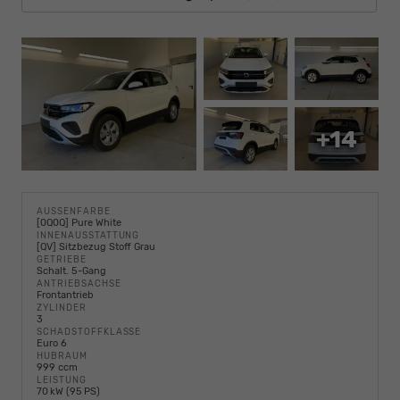
+14
AUSSENFARBE
[0Q0Q] Pure White
INNENAUSSTATTUNG
[QV] Sitzbezug Stoff Grau
GETRIEBE
Schalt. 5-Gang
ANTRIEBSACHSE
Frontantrieb
ZYLINDER
3
SCHADSTOFFKLASSE
Euro 6
HUBRAUM
999 ccm
LEISTUNG
70 kW (95 PS)