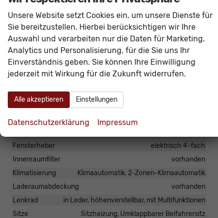
Das Fahrzeug verfügt über kein fest verbautes
Unsere Website setzt Cookies ein, um unsere Dienste für
Navigationssystem. Durch
Apple CarPlay /
Sie bereitzustellen. Hierbei berücksichtigen wir Ihre
Android Auto
ist jedoch eine
Navigation
über
Auswahl und verarbeiten nur die Daten für Marketing,
kompatible Smartphone-Apps (z.B. Google Maps
Analytics und Personalisierung, für die Sie uns Ihr
Einverständnis geben. Sie können Ihre Einwilligung
oder Apple Karten) über den
Fahrzeugbildschirm
jederzeit mit Wirkung für die Zukunft widerrufen.
möglich.
Alle akzeptieren
Einstellungen
Innen
Armlehnen
Mittelarmlehne, Fahrer
Datenschutzerklärung
Impressum
Doppelter Laderaumboden
vorhanden
Fensterheber
elektrisch 4-fach
Innenraumfilter
vorhanden
Klimatisierung
Klimaautomatik, 2-Zonen-Klimaautomatik
Laderaumabdeckung
vorhanden
Lenkrad
in Leder, höhenverstellbar, mit Multifunktionen
Sitze
Sitzheizung, Umklappbarer Beifahrersitz