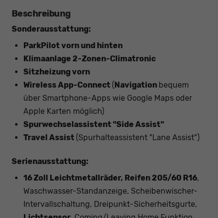
Beschreibung
Sonderausstattung:
ParkPilot vorn und hinten
Klimaanlage 2-Zonen-Climatronic
Sitzheizung vorn
Wireless App-Connect
(
Navigation
bequem
über Smartphone-Apps wie Google Maps oder
Apple Karten möglich)
Spurwechselassistent "Side Assist"
Travel Assist
(Spurhalteassistent "Lane Assist")
Serienausstattung:
16 Zoll Leichtmetallräder, Reifen 205/60 R16
,
Waschwasser-Standanzeige, Scheibenwischer-
Intervallschaltung, Dreipunkt-Sicherheitsgurte,
Lichtsensor
, Coming/Leaving Home Funktion,