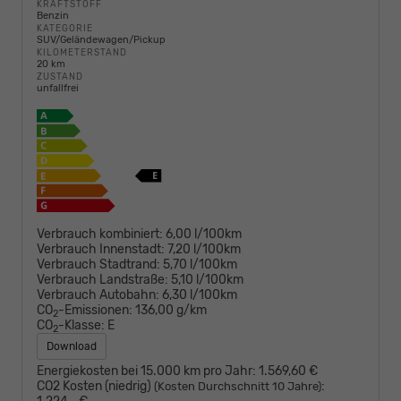
KRAFTSTOFF
Benzin
KATEGORIE
SUV/Geländewagen/Pickup
KILOMETERSTAND
20 km
ZUSTAND
unfallfrei
Verbrauch kombiniert:
6,00 l/100km
Verbrauch Innenstadt:
7,20 l/100km
Verbrauch Stadtrand:
5,70 l/100km
Verbrauch Landstraße:
5,10 l/100km
Verbrauch Autobahn:
6,30 l/100km
CO
-Emissionen:
136,00 g/km
2
CO
-Klasse:
E
2
Download
Energiekosten bei 15.000 km pro Jahr:
1.569,60 €
CO2 Kosten (niedrig)
:
(Kosten Durchschnitt 10 Jahre)