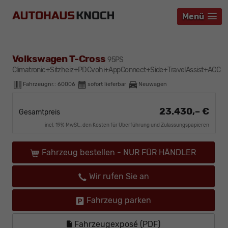
Menü
Menü
Menü
Volkswagen T-Cross
95PS
Climatronic+Sitzheiz+PDCvohi+AppConnect+Side+TravelAssist+ACC
Fahrzeugnr.:
60006
sofort lieferbar
Neuwagen
23.430,– €
Gesamtpreis
incl. 19% MwSt., den Kosten für Überführung und Zulassungspapieren
Fahrzeug bestellen - NUR FÜR HÄNDLER
Wir rufen Sie an
Fahrzeug parken
Fahrzeugexposé (PDF)