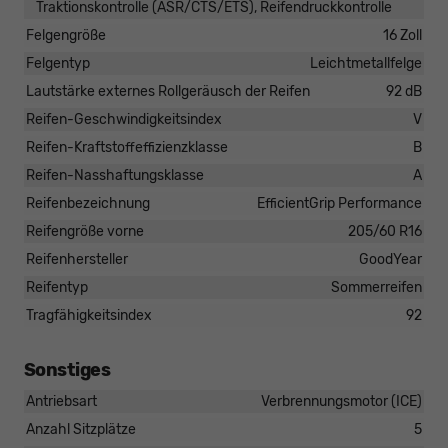
Traktionskontrolle (ASR/CTS/ETS), Reifendruckkontrolle
Felgengröße
16 Zoll
Felgentyp
Leichtmetallfelge
Lautstärke externes Rollgeräusch der Reifen
92 dB
Reifen-Geschwindigkeitsindex
V
Reifen-Kraftstoffeffizienzklasse
B
Reifen-Nasshaftungsklasse
A
Reifenbezeichnung
EfficientGrip Performance
Reifengröße vorne
205/60 R16
Reifenhersteller
GoodYear
Reifentyp
Sommerreifen
Tragfähigkeitsindex
92
Sonstiges
Antriebsart
Verbrennungsmotor (ICE)
Anzahl Sitzplätze
5