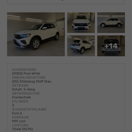
+14
AUSSENFARBE
[0Q0Q] Pure White
INNENAUSSTATTUNG
[QV] Sitzbezug Stoff Grau
GETRIEBE
Schalt. 5-Gang
ANTRIEBSACHSE
Frontantrieb
ZYLINDER
3
SCHADSTOFFKLASSE
Euro 6
HUBRAUM
999 ccm
LEISTUNG
70 kW (95 PS)