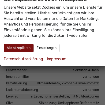
Das Fahrzeug verfügt über kein fest verbautes
Unsere Website setzt Cookies ein, um unsere Dienste für
Navigationssystem. Durch
Apple CarPlay /
Sie bereitzustellen. Hierbei berücksichtigen wir Ihre
Android Auto
ist jedoch eine
Navigation
über
Auswahl und verarbeiten nur die Daten für Marketing,
kompatible Smartphone-Apps (z.B. Google Maps
Analytics und Personalisierung, für die Sie uns Ihr
Einverständnis geben. Sie können Ihre Einwilligung
oder Apple Karten) über den
Fahrzeugbildschirm
jederzeit mit Wirkung für die Zukunft widerrufen.
möglich.
Alle akzeptieren
Einstellungen
Innen
Armlehnen
Mittelarmlehne, Fahrer
Datenschutzerklärung
Impressum
Doppelter Laderaumboden
vorhanden
Fensterheber
elektrisch 4-fach
Innenraumfilter
vorhanden
Klimatisierung
Klimaautomatik, 2-Zonen-Klimaautomatik
Laderaumabdeckung
vorhanden
Lenkrad
in Leder, höhenverstellbar, mit Multifunktionen
Sitze
Sitzheizung, Umklappbarer Beifahrersitz