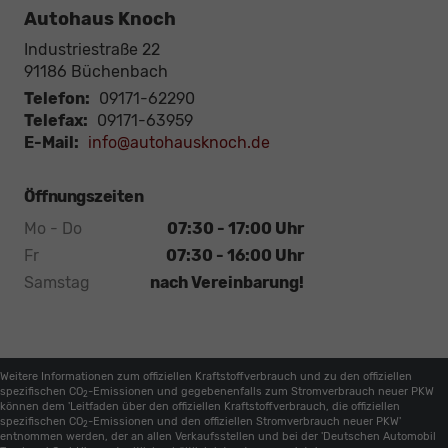
Autohaus Knoch
Industriestraße 22
91186
Büchenbach
Telefon:
09171-62290
Telefax:
09171-63959
E-Mail:
info@autohausknoch.de
Öffnungszeiten
Mo - Do
07:30 - 17:00 Uhr
Fr
07:30 - 16:00 Uhr
Samstag
nach Vereinbarung!
Weitere Informationen zum offiziellen Kraftstoffverbrauch und zu den offiziellen
spezifischen CO
-Emissionen und gegebenenfalls zum Stromverbrauch neuer PKW
2
können dem 'Leitfaden über den offiziellen Kraftstoffverbrauch, die offiziellen
spezifischen CO
-Emissionen und den offiziellen Stromverbrauch neuer PKW'
2
entnommen werden, der an allen Verkaufsstellen und bei der 'Deutschen Automobil