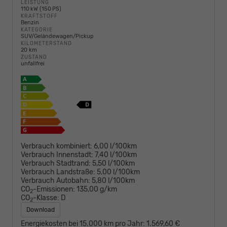
LEISTUNG
110 kW (150 PS)
KRAFTSTOFF
Benzin
KATEGORIE
SUV/Geländewagen/Pickup
KILOMETERSTAND
20 km
ZUSTAND
unfallfrei
Verbrauch kombiniert:
6,00 l/100km
Verbrauch Innenstadt:
7,40 l/100km
Verbrauch Stadtrand:
5,50 l/100km
Verbrauch Landstraße:
5,00 l/100km
Verbrauch Autobahn:
5,80 l/100km
CO
-Emissionen:
135,00 g/km
2
CO
-Klasse:
D
2
Download
Energiekosten bei 15.000 km pro Jahr:
1.569,60 €