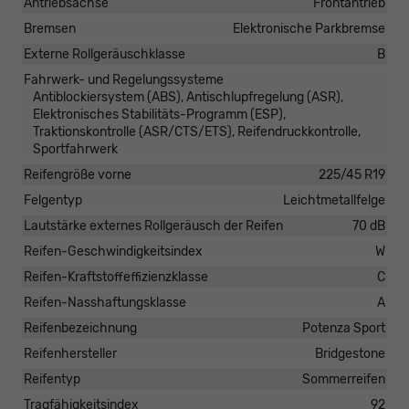
Antriebsachse
Frontantrieb
Bremsen
Elektronische Parkbremse
Externe Rollgeräuschklasse
B
Fahrwerk- und Regelungssysteme
Antiblockiersystem (ABS), Antischlupfregelung (ASR),
Elektronisches Stabilitäts-Programm (ESP),
Traktionskontrolle (ASR/CTS/ETS), Reifendruckkontrolle,
Sportfahrwerk
Reifengröße vorne
225/45 R19
Felgentyp
Leichtmetallfelge
Lautstärke externes Rollgeräusch der Reifen
70 dB
Reifen-Geschwindigkeitsindex
W
Reifen-Kraftstoffeffizienzklasse
C
Reifen-Nasshaftungsklasse
A
Reifenbezeichnung
Potenza Sport
Reifenhersteller
Bridgestone
Reifentyp
Sommerreifen
Tragfähigkeitsindex
92