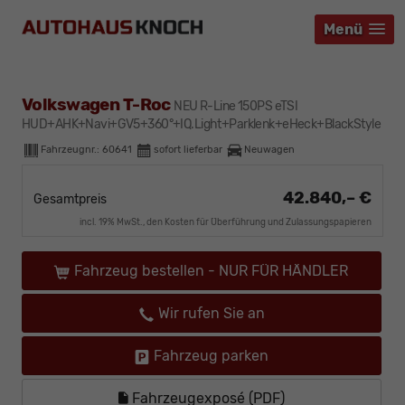
Menü
Menü
Menü
Volkswagen T-Roc
NEU R-Line 150PS eTSI
HUD+AHK+Navi+GV5+360°+IQ.Light+Parklenk+eHeck+BlackStyle
Fahrzeugnr.:
60641
sofort lieferbar
Neuwagen
42.840,– €
Gesamtpreis
incl. 19% MwSt., den Kosten für Überführung und Zulassungspapieren
Fahrzeug bestellen - NUR FÜR HÄNDLER
Wir rufen Sie an
Fahrzeug parken
Fahrzeugexposé (PDF)