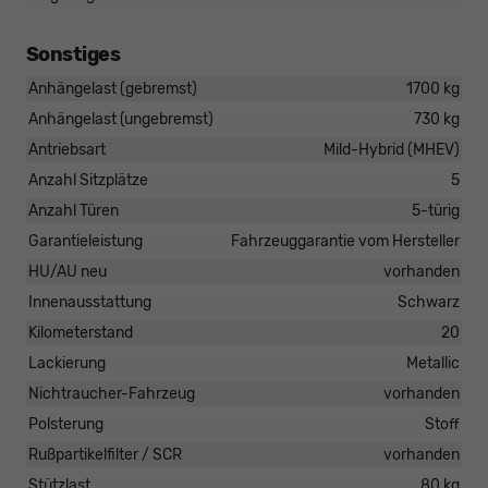
Sonstiges
Anhängelast (gebremst)
1700 kg
Anhängelast (ungebremst)
730 kg
Antriebsart
Mild-Hybrid (MHEV)
Anzahl Sitzplätze
5
Anzahl Türen
5-türig
Garantieleistung
Fahrzeuggarantie vom Hersteller
HU/AU neu
vorhanden
Innenausstattung
Schwarz
Kilometerstand
20
Lackierung
Metallic
Nichtraucher-Fahrzeug
vorhanden
Polsterung
Stoff
Rußpartikelfilter / SCR
vorhanden
Stützlast
80 kg