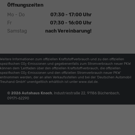
Öffnungszeiten
Mo - Do
07:30 - 17:00 Uhr
Fr
07:30 - 16:00 Uhr
Samstag
nach Vereinbarung!
Weitere Informationen zum offiziellen Kraftstoffverbrauch und zu den offiziellen
spezifischen CO
-Emissionen und gegebenenfalls zum Stromverbrauch neuer PKW
2
können dem 'Leitfaden über den offiziellen Kraftstoffverbrauch, die offiziellen
spezifischen CO
-Emissionen und den offiziellen Stromverbrauch neuer PKW'
2
entnommen werden, der an allen Verkaufsstellen und bei der 'Deutschen Automobil
Treuhand GmbH' unentgeltlich erhältlich ist unter www.dat.de.
© 2026
Autohaus Knoch
,
Industriestraße 22
,
91186
Büchenbach,
09171-62290