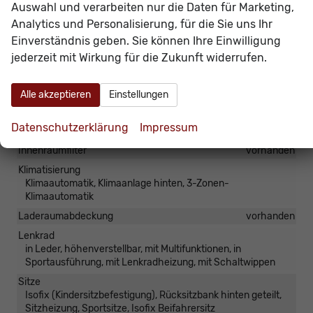
Auswahl und verarbeiten nur die Daten für Marketing,
Ablenkungserkennung, Kreuzungsassistent
Analytics und Personalisierung, für die Sie uns Ihr
Einverständnis geben. Sie können Ihre Einwilligung
Innen
jederzeit mit Wirkung für die Zukunft widerrufen.
Ambiente-Beleuchtung
vorhanden
Armlehnen
Mittelarmlehne, Vorne und hinten
Alle akzeptieren
Einstellungen
Durchlademöglichkeit
vorhanden
Datenschutzerklärung
Impressum
Fensterheber
elektrisch 4-fach
Innenraumfilter
vorhanden
Klimatisierung
Klimaautomatik, Klimaanlage hinten, 3-Zonen-
Klimaautomatik
Laderaumabdeckung
vorhanden
Lenkrad
in Leder, höhenverstellbar, mit Multifunktionen, in
Sportausführung, mit Lenkradheizung, mit Schaltwippen
Sitze
Isofix (Kindersitzbefestigung), Rücksitzbank hinten geteilt,
Sitzheizung, Sportsitze, Isofix Beifahrersitz