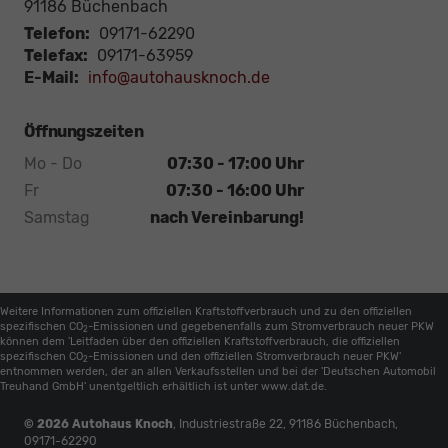
91186
Büchenbach
Telefon:
09171-62290
Telefax:
09171-63959
E-Mail:
info@autohausknoch.de
Öffnungszeiten
Mo - Do
07:30 - 17:00 Uhr
Fr
07:30 - 16:00 Uhr
Samstag
nach Vereinbarung!
Weitere Informationen zum offiziellen Kraftstoffverbrauch und zu den offiziellen
spezifischen CO
-Emissionen und gegebenenfalls zum Stromverbrauch neuer PKW
2
können dem 'Leitfaden über den offiziellen Kraftstoffverbrauch, die offiziellen
spezifischen CO
-Emissionen und den offiziellen Stromverbrauch neuer PKW'
2
entnommen werden, der an allen Verkaufsstellen und bei der 'Deutschen Automobil
Treuhand GmbH' unentgeltlich erhältlich ist unter www.dat.de.
© 2026
Autohaus Knoch
,
Industriestraße 22
,
91186
Büchenbach,
09171-62290