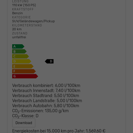
LEISTUNG
110 kW (150 PS)
KRAFTSTOFF
Benzin
KATEGORIE
SUV/Geländewagen/Pickup
KILOMETERSTAND
20 km
ZUSTAND
unfallfrei
Verbrauch kombiniert:
6,00 l/100km
Verbrauch Innenstadt:
7,40 l/100km
Verbrauch Stadtrand:
5,50 l/100km
Verbrauch Landstraße:
5,00 l/100km
Verbrauch Autobahn:
5,80 l/100km
CO
-Emissionen:
135,00 g/km
2
CO
-Klasse:
D
2
Download
Energiekosten bei 15.000 km pro Jahr:
1.569,60 €