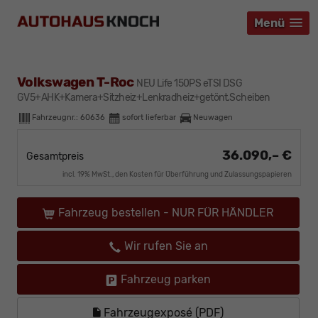
Menü
Menü
Menü
Volkswagen T-Roc
NEU Life 150PS eTSI DSG
GV5+AHK+Kamera+Sitzheiz+Lenkradheiz+getönt.Scheiben
Fahrzeugnr.:
60636
sofort lieferbar
Neuwagen
36.090,– €
Gesamtpreis
incl. 19% MwSt., den Kosten für Überführung und Zulassungspapieren
Fahrzeug bestellen - NUR FÜR HÄNDLER
Wir rufen Sie an
Fahrzeug parken
Fahrzeugexposé (PDF)