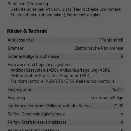
Scheiben, Verglasung
Getönte Scheiben, Privacy Glass (Heckscheibe und hintere
Seitenscheiben abgedunkelt), Wärmeschutzglas
Räder & Technik
Antriebsachse
Frontantrieb
Bremsen
Elektronische Parkbremse
Externe Rollgeräuschklasse
B
Fahrwerk- und Regelungssysteme
Antiblockiersystem (ABS), Antischlupfregelung (ASR),
Elektronisches Stabilitäts-Programm (ESP),
Traktionskontrolle (ASR/CTS/ETS), Reifendruckkontrolle
Felgengröße
16 Zoll
Felgentyp
Leichtmetallfelge
Lautstärke externes Rollgeräusch der Reifen
71 dB
Reifen-Geschwindigkeitsindex
V
Reifen-Kraftstoffeffizienzklasse
A
Reifen-Nasshaftungsklasse
A