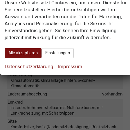
kompatible Smartphone-Apps (z.B. Google Maps
Unsere Website setzt Cookies ein, um unsere Dienste für
oder Apple Karten) über den
Fahrzeugbildschirm
Sie bereitzustellen. Hierbei berücksichtigen wir Ihre
Auswahl und verarbeiten nur die Daten für Marketing,
möglich.
Analytics und Personalisierung, für die Sie uns Ihr
Einverständnis geben. Sie können Ihre Einwilligung
Innen
jederzeit mit Wirkung für die Zukunft widerrufen.
Armlehnen
Mittelarmlehne, Vorne und hinten
Doppelter Laderaumboden
vorhanden
Alle akzeptieren
Einstellungen
Fensterheber
elektrisch 4-fach
Datenschutzerklärung
Impressum
Innenraumfilter
vorhanden
Klimatisierung
Klimaautomatik, Klimaanlage hinten, 3-Zonen-
Klimaautomatik
Laderaumabdeckung
vorhanden
Lenkrad
in Leder, höhenverstellbar, mit Multifunktionen, mit
Lenkradheizung, mit Schaltwippen
Sitze
Komfortsitze, Isofix (Kindersitzbefestigung), Rücksitzbank