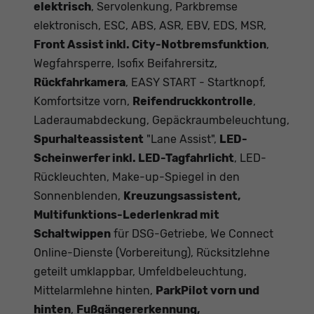
elektrisch
, Servolenkung, Parkbremse
elektronisch, ESC, ABS, ASR, EBV, EDS, MSR,
Front Assist inkl. City-Notbremsfunktion
,
Wegfahrsperre, Isofix Beifahrersitz,
Rückfahrkamera
, EASY START - Startknopf,
Komfortsitze vorn,
Reifendruckkontrolle
,
Laderaumabdeckung, Gepäckraumbeleuchtung,
Spurhalteassistent
"Lane Assist",
LED-
Scheinwerfer inkl. LED-Tagfahrlicht
, LED-
Rückleuchten, Make-up-Spiegel in den
Sonnenblenden,
Kreuzungsassistent,
Multifunktions-Lederlenkrad mit
Schaltwippen
für DSG-Getriebe, We Connect
Online-Dienste (Vorbereitung), Rücksitzlehne
geteilt umklappbar, Umfeldbeleuchtung,
Mittelarmlehne hinten,
ParkPilot vorn und
hinten
,
Fußgängererkennung,