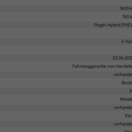
1600 
750 
Plugin-Hybrid (PHE
5-tür
23.06.20
Fahrzeuggarantie vom Herstell
vorhand
Bicol
2
Metall
vorhand
Sto
vorhand