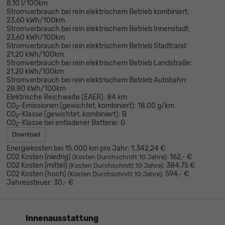
8,10 l/100km
Stromverbrauch bei rein elektrischem Betrieb kombiniert:
23,60 kWh/100km
Stromverbrauch bei rein elektrischem Betrieb Innenstadt:
23,60 kWh/100km
Stromverbrauch bei rein elektrischem Betrieb Stadtrand:
21,20 kWh/100km
Stromverbrauch bei rein elektrischem Betrieb Landstraße:
21,20 kWh/100km
Stromverbrauch bei rein elektrischem Betrieb Autobahn:
28,80 kWh/100km
Elektrische Reichweite (EAER):
84 km
CO
-Emissionen (gewichtet, kombiniert):
18,00 g/km
2
CO
-Klasse (gewichtet, kombiniert):
B
2
CO
-Klasse bei entladener Batterie:
G
2
Download
Energiekosten bei 15.000 km pro Jahr:
1.342,24 €
CO2 Kosten (niedrig)
:
162,- €
(Kosten Durchschnitt 10 Jahre)
CO2 Kosten (mittel)
:
384,75 €
(Kosten Durchschnitt 10 Jahre)
CO2 Kosten (hoch)
:
594,- €
(Kosten Durchschnitt 10 Jahre)
Jahressteuer:
30,- €
Innenausstattung