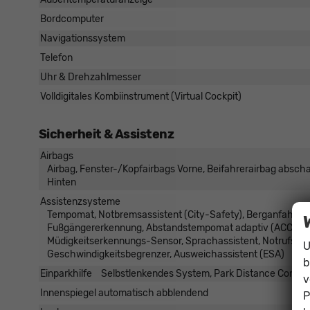
Bordcomputer
Navigationssystem
Telefon
Uhr & Drehzahlmesser
Volldigitales Kombiinstrument (Virtual Cockpit)
Sicherheit & Assistenz
Airbags
Airbag, Fenster-/Kopfairbags Vorne, Beifahrerairbag abscha
Hinten
Assistenzsysteme
Tempomat, Notbremsassistent (City-Safety), Berganfahrassi
Fußgängererkennung, Abstandstempomat adaptiv (ACC), Ver
Müdigkeitserkennungs-Sensor, Sprachassistent, Notrufsy
U
Geschwindigkeitsbegrenzer, Ausweichassistent (ESA)
b
Einparkhilfe
Selbstlenkendes System, Park Distance Control
v
Innenspiegel automatisch abblendend
P