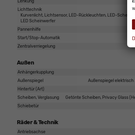
k
Lenkung
w
Lichttechnik
Kurvenlicht, Lichtsensor, LED-Rückleuchten, LED-Scheinwerfe
LED Scheinwerfer
Pannenhilfe
Start/Stop-Automatik
D
Zentralverriegelung
Außen
Anhängerkupplung
Außenspiegel
Außenspiegel elektrisch 
Hintertür (Art)
Scheiben, Verglasung
Getönte Scheiben, Privacy Glass (
Schiebetür
Räder & Technik
Antriebsachse