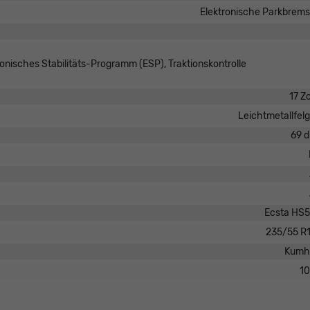
Elektronische Parkbrem
ronisches Stabilitäts-Programm (ESP), Traktionskontrolle
17 Zo
Leichtmetallfel
69 
Ecsta HS
235/55 R
Kumh
1