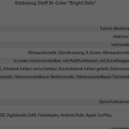
Sitzbezug Stoff Bi-Color "Bright Dots"
Fahrer, Beifahr
elektris
vorhand
Klimaautomatik, Standheizung, 3-Zonen-Klimaautomat
in Leder, höhenverstellbar, mit Multifunktionen, mit Schaltwipp
ng), Sitzbank hinten verschiebbar, Rücksitzbank hinten geteilt, Sitzheizu
ersitz, Höhenverstellbarer Beifahrersitz, Höhenverstellbarer Fahrersi
Sprachsteueru
B, Digitalradio DAB, Farbdisplay, Android Auto, Apple CarPlay,
vorhand