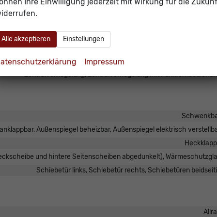
önnen Ihre Einwilligung jederzeit mit Wirkung für die Zukunf
Servolenku
iderrufen.
r, Fernlichtassistent, LED-Tagfahrlicht, Blendfreies Fernlicht, Voll-
Alle akzeptieren
Einstellungen
Pannenk
vorhand
atenschutzerklärung
Impressum
Zentralverriegelung, Zentralverriegelung mit Funkfernbedienu
Schwenkba
anklappbar, Außenspiegel beheizbar, Außenspiegel elektrisch verstellb
Heckklap
Heckscheibe und hintere Seitenscheiben abgedunkelt), Wärmeschutzgl
Schiebetür links, Schiebetür rechts, Schiebetüren beidseit
Allr