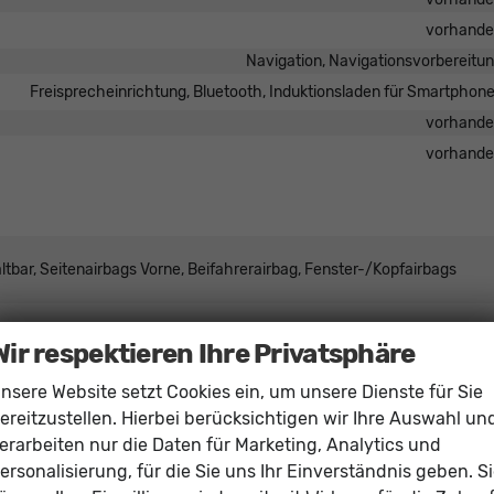
vorhand
Navigation, Navigationsvorbereitu
Freisprecheinrichtung, Bluetooth, Induktionsladen für Smartphon
vorhand
vorhand
ltbar, Seitenairbags Vorne, Beifahrerairbag, Fenster-/Kopfairbags
stent, Spurhalteassistent, Spurwechselassistent,
Wir respektieren Ihre Privatsphäre
kehrzeichenerkennung, Toter-Winkel-Assistent,
stem, Autonomes Notbremssystem, Abstandswarner,
nsere Website setzt Cookies ein, um unsere Dienste für Sie
ereitzustellen. Hierbei berücksichtigen wir Ihre Auswahl un
 vorne, Park Distance Control hinten, Rückfahrkamera, Ausparkassiste
erarbeiten nur die Daten für Marketing, Analytics und
vorhand
ersonalisierung, für die Sie uns Ihr Einverständnis geben. S