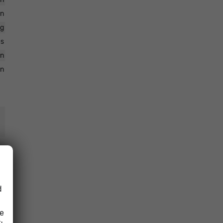
en
ng
es
en
en
d
nt
en
ie