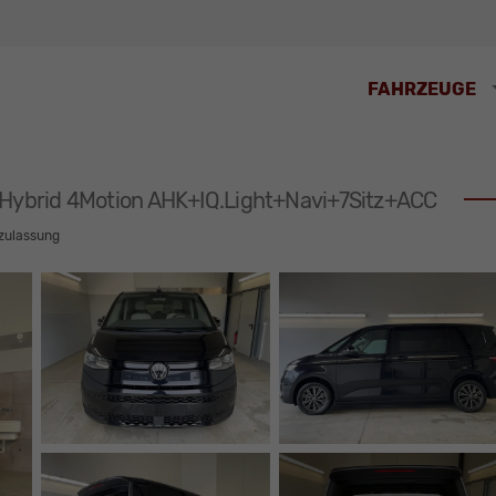
FAHRZEUGE
eHybrid 4Motion AHK+IQ.Light+Navi+7Sitz+ACC
zulassung