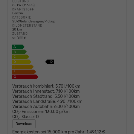
LEISTUNG
85 kW (116 PS)
KRAFTSTOFF
Benzin
KATEGORIE
SUV/Geländewagen/Pickup
KILOMETERSTAND
20 km
ZUSTAND
unfallfrei
Verbrauch kombiniert:
5,70 l/100km
Verbrauch Innenstadt:
7,10 l/100km
Verbrauch Stadtrand:
5,50 l/100km
Verbrauch Landstraße:
4,90 l/100km
Verbrauch Autobahn:
6,00 l/100km
CO
-Emissionen:
130,00 g/km
2
CO
-Klasse:
D
2
Download
Energiekosten bei 15.000 km pro Jahr:
1.491,12 €