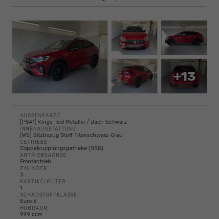
+13
AUSSENFARBE
[P8A1] Kings Red Metallic / Dach Schwarz
INNENAUSSTATTUNG
[WS] Sitzbezug Stoff Titanschwarz-Grau
GETRIEBE
Doppelkupplungsgetriebe (DSG)
ANTRIEBSACHSE
Frontantrieb
ZYLINDER
3
PARTIKELFILTER
1
SCHADSTOFFKLASSE
Euro 6
HUBRAUM
999 ccm