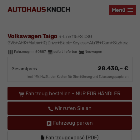
Menü
Menü
Menü
Volkswagen Taigo
R-Line 115PS DSG
GV5+AHK+Matrix+IQ.Drive+Black+Keyless+Alu18+Cam+Sitzheiz
Fahrzeugnr.:
60887
sofort lieferbar
Neuwagen
28.430,– €
Gesamtpreis
incl. 19% MwSt., den Kosten für Überführung und Zulassungspapieren
Fahrzeug bestellen - NUR FÜR HÄNDLER
Wir rufen Sie an
Fahrzeug parken
Fahrzeugexposé (PDF)