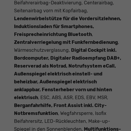
Beifahrerairbag-Deaktivierung, Centerairbag,
Seitenairbag vorn mit Kopfairbag,
Lendenwirbelstütze für die Vordersitzlehnen,
Induktionsladen für Smartphones,
Freisprecheinrichtung Bluetooth
,
Zentralverriegelung mit Funkfernbedienung
,
Wärmeschutzverglasung,
Digital Cockpit inkl.
Bordcomputer, Digitaler Radioempfang DAB+,
Reserverad als Notrad, Notrufsystem eCall,
Außenspiegel elektrisch einstell- und
beheizbar, Außenspiegel elektrisch
anklappbar, Fensterheber vorn und hinten
elektrisch
, ESC, ABS, ASR, EDS, EBV, MSR,
Berganfahrhilfe, Front Assist inkl. City-
Notbremsfunktion
, Wegfahrsperre, Isofix
Beifahrersitz, LED-Rückleuchten, Make-up-
Spiegel in den Sonnenblenden,
Multifunktions-