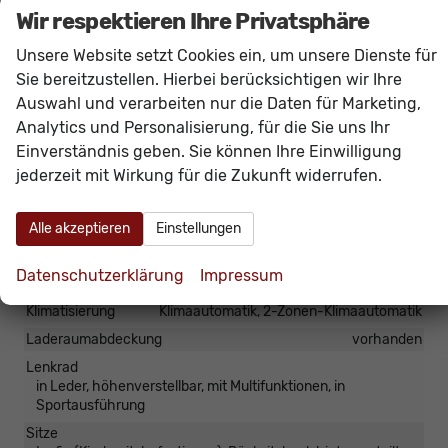
Das Fahrzeug verfügt über kein fest verbautes
Wir respektieren Ihre Privatsphäre
Navigationssystem. Durch
Apple CarPlay /
Unsere Website setzt Cookies ein, um unsere Dienste für
Android Auto
ist jedoch eine
Navigation
über
Sie bereitzustellen. Hierbei berücksichtigen wir Ihre
kompatible Smartphone-Apps (z.B. Google Maps
Auswahl und verarbeiten nur die Daten für Marketing,
oder Apple Karten) über den
Fahrzeugbildschirm
Analytics und Personalisierung, für die Sie uns Ihr
möglich.
Einverständnis geben. Sie können Ihre Einwilligung
jederzeit mit Wirkung für die Zukunft widerrufen.
Innen
Armlehnen
Mittelarmlehne
Alle akzeptieren
Einstellungen
Fensterheber
elektrisch 4-fach
Datenschutzerklärung
Impressum
Innenraumfilter
vorhanden
Klimatisierung
Klimaautomatik, 2-Zonen-Klimaautomatik
Laderaumabdeckung
vorhanden
Lenkrad
in Leder, höhenverstellbar, mit Multifunktionen, in
Sportausführung
Sitze