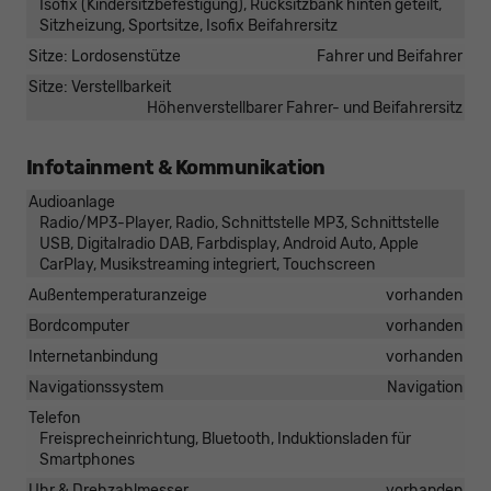
Isofix (Kindersitzbefestigung), Rücksitzbank hinten geteilt,
Sitzheizung, Sportsitze, Isofix Beifahrersitz
Sitze: Lordosenstütze
Fahrer und Beifahrer
Sitze: Verstellbarkeit
Höhenverstellbarer Fahrer- und Beifahrersitz
Infotainment & Kommunikation
Audioanlage
Radio/MP3-Player, Radio, Schnittstelle MP3, Schnittstelle
USB, Digitalradio DAB, Farbdisplay, Android Auto, Apple
CarPlay, Musikstreaming integriert, Touchscreen
Außentemperaturanzeige
vorhanden
Bordcomputer
vorhanden
Internetanbindung
vorhanden
Navigationssystem
Navigation
Telefon
Freisprecheinrichtung, Bluetooth, Induktionsladen für
Smartphones
Uhr & Drehzahlmesser
vorhanden