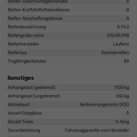
Reifen-Geschwindigkeitsindex
V
Reifen-Kraftstoffeffizienzklasse
B
Reifen-Nasshaftungsklasse
A
Reifenbezeichnung
S Fit 2
Reifengröße vorne
215/45 R18
Reifenhersteller
Laufenn
Reifentyp
Sommerreifen
Tragfähigkeitsindex
89
Sonstiges
Anhängelast (gebremst)
1100 kg
Anhängelast (ungebremst)
630 kg
Antriebsart
Verbrennungsmotor (ICE)
Anzahl Sitzplätze
5
Anzahl Türen
5-türig
Garantieleistung
Fahrzeuggarantie vom Hersteller