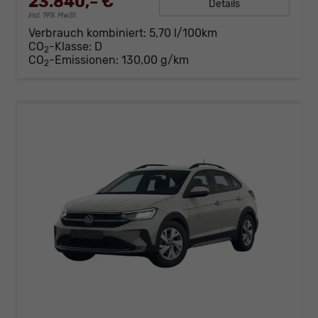
23.840,– €
Details
incl. 19% MwSt.
Verbrauch kombiniert:
5,70 l/100km
CO
-Klasse:
D
2
CO
-Emissionen:
130,00 g/km
2