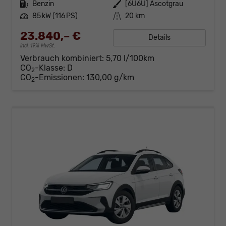
Kraftstoff
Benzin
Außenfarbe
[6U6U] Ascotgrau
Leistung
85 kW (116 PS)
Kilometerstand
20 km
23.840,– €
Details
incl. 19% MwSt.
Verbrauch kombiniert:
5,70 l/100km
CO
-Klasse:
D
2
CO
-Emissionen:
130,00 g/km
2