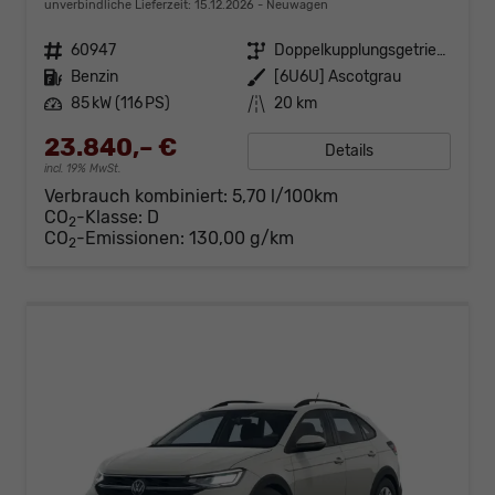
unverbindliche Lieferzeit:
15.12.2026
Neuwagen
Fahrzeugnr.
60947
Getriebe
Doppelkupplungsgetriebe (DSG)
Kraftstoff
Benzin
Außenfarbe
[6U6U] Ascotgrau
Leistung
85 kW (116 PS)
Kilometerstand
20 km
23.840,– €
Details
incl. 19% MwSt.
Verbrauch kombiniert:
5,70 l/100km
CO
-Klasse:
D
2
CO
-Emissionen:
130,00 g/km
2