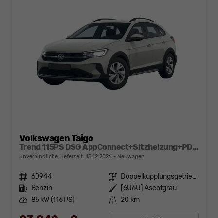
Volkswagen Taigo
Trend 115PS DSG AppConnect+Sitzheizung+PDC+Alu16+LED+DAB+FrontAssist
unverbindliche Lieferzeit:
15.12.2026
Neuwagen
Fahrzeugnr.
60944
Getriebe
Doppelkupplungsgetriebe (DSG)
Kraftstoff
Benzin
Außenfarbe
[6U6U] Ascotgrau
Leistung
85 kW (116 PS)
Kilometerstand
20 km