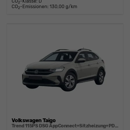
CO
-Klasse:
D
2
CO
-Emissionen:
130,00 g/km
2
Volkswagen Taigo
Trend 115PS DSG AppConnect+Sitzheizung+PDC+Alu16+LED+DAB+FrontAssist