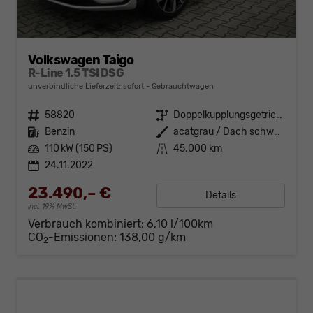
Volkswagen Taigo
R-Line 1.5 TSI DSG
unverbindliche Lieferzeit: sofort
Gebrauchtwagen
Fahrzeugnr.
58820
Getriebe
Doppelkupplungsgetriebe (DSG)
Kraftstoff
Benzin
Außenfarbe
acatgrau / Dach schwarz
Leistung
110 kW (150 PS)
Kilometerstand
45.000 km
24.11.2022
23.490,– €
Details
incl. 19% MwSt.
Verbrauch kombiniert:
6,10 l/100km
CO
-Emissionen:
138,00 g/km
2