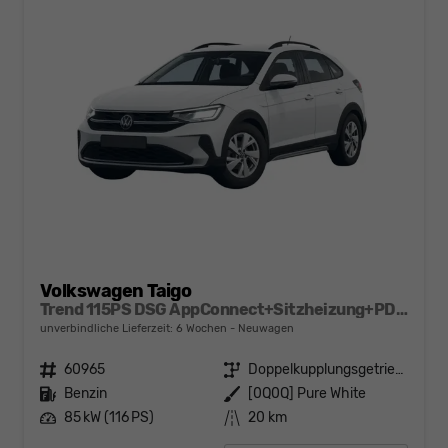
Volkswagen Taigo
Trend 115PS DSG AppConnect+Sitzheizung+PDC+Alu16+LED+DAB+FrontAssist
unverbindliche Lieferzeit:
6 Wochen
Neuwagen
Fahrzeugnr.
60965
Getriebe
Doppelkupplungsgetriebe (DSG)
Kraftstoff
Benzin
Außenfarbe
[0Q0Q] Pure White
Leistung
85 kW (116 PS)
Kilometerstand
20 km