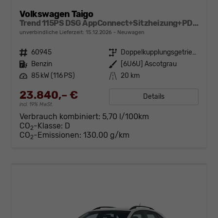
Volkswagen Taigo
Trend 115PS DSG AppConnect+Sitzheizung+PDC+Alu16+LED+DAB+FrontAssist
unverbindliche Lieferzeit:
15.12.2026
Neuwagen
Fahrzeugnr.
60945
Getriebe
Doppelkupplungsgetriebe (DSG)
Kraftstoff
Benzin
Außenfarbe
[6U6U] Ascotgrau
Leistung
85 kW (116 PS)
Kilometerstand
20 km
23.840,– €
Details
incl. 19% MwSt.
Verbrauch kombiniert:
5,70 l/100km
CO
-Klasse:
D
2
CO
-Emissionen:
130,00 g/km
2