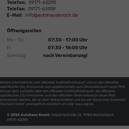
Telefon:
09171-62290
Telefax:
09171-63959
E-Mail:
info@autohausknoch.de
Öffnungszeiten
Mo - Do
07:30 - 17:00 Uhr
Fr
07:30 - 16:00 Uhr
Samstag
nach Vereinbarung!
Weitere Informationen zum offiziellen Kraftstoffverbrauch und zu den offiziellen
spezifischen CO
-Emissionen und gegebenenfalls zum Stromverbrauch neuer PKW
2
können dem 'Leitfaden über den offiziellen Kraftstoffverbrauch, die offiziellen
spezifischen CO
-Emissionen und den offiziellen Stromverbrauch neuer PKW'
2
entnommen werden, der an allen Verkaufsstellen und bei der 'Deutschen Automobil
Treuhand GmbH' unentgeltlich erhältlich ist unter www.dat.de.
© 2026
Autohaus Knoch
,
Industriestraße 22
,
91186
Büchenbach,
09171-62290