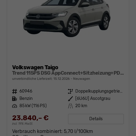
Volkswagen Taigo
Trend 115PS DSG AppConnect+Sitzheizung+PDC+Alu16+LED+DAB+FrontAssist
unverbindliche Lieferzeit:
15.12.2026
Neuwagen
Fahrzeugnr.
60946
Getriebe
Doppelkupplungsgetriebe (DSG)
Kraftstoff
Benzin
Außenfarbe
[6U6U] Ascotgrau
Leistung
85 kW (116 PS)
Kilometerstand
20 km
23.840,– €
Details
incl. 19% MwSt.
Verbrauch kombiniert:
5,70 l/100km