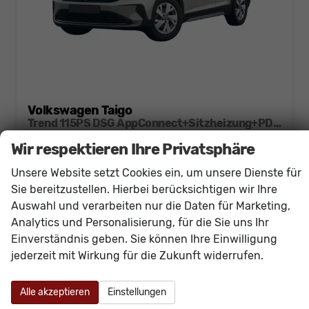
Volkswagen Taigo
Trend 115PS DSG AppConnect+Sitzheizung+PDC+Alu16+LED+DAB+FrontAssist
unverbindliche Lieferzeit:
15.12.2026
Neuwagen
Wir respektieren Ihre Privatsphäre
Fahrzeugnr.
60948
Getriebe
Doppelkupplungsgetriebe (DSG)
Unsere Website setzt Cookies ein, um unsere Dienste für
Kraftstoff
Benzin
Außenfarbe
[6U6U] Ascotgrau
Sie bereitzustellen. Hierbei berücksichtigen wir Ihre
Leistung
85 kW (116 PS)
Kilometerstand
20 km
Auswahl und verarbeiten nur die Daten für Marketing,
Analytics und Personalisierung, für die Sie uns Ihr
23.840,– €
Details
Einverständnis geben. Sie können Ihre Einwilligung
incl. 19% MwSt.
jederzeit mit Wirkung für die Zukunft widerrufen.
Verbrauch kombiniert:
5,70 l/100km
CO
-Klasse:
D
2
CO
-Emissionen:
130,00 g/km
2
Alle akzeptieren
Einstellungen