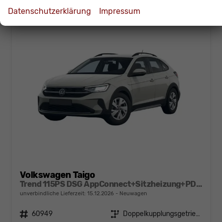
Datenschutzerklärung
Impressum
Volkswagen Taigo
Trend 115PS DSG AppConnect+Sitzheizung+PDC+Alu16+LED+DAB+FrontAssist
unverbindliche Lieferzeit:
15.12.2026
Neuwagen
Fahrzeugnr.
60949
Getriebe
Doppelkupplungsgetriebe (DSG)