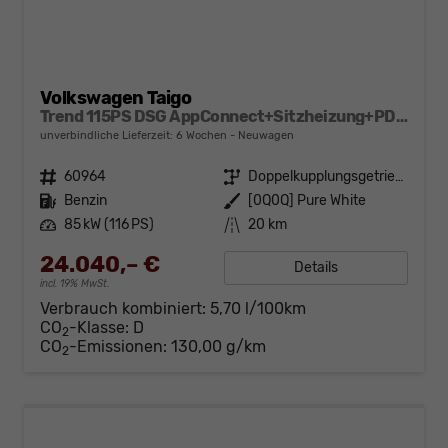
Volkswagen Taigo
Trend 115PS DSG AppConnect+Sitzheizung+PDC+Alu16+LED+DAB+FrontAssist
unverbindliche Lieferzeit:
6 Wochen
Neuwagen
Fahrzeugnr.
60964
Getriebe
Doppelkupplungsgetriebe (DSG)
Kraftstoff
Benzin
Außenfarbe
[0Q0Q] Pure White
Leistung
85 kW (116 PS)
Kilometerstand
20 km
24.040,– €
Details
incl. 19% MwSt.
Verbrauch kombiniert:
5,70 l/100km
CO
-Klasse:
D
2
CO
-Emissionen:
130,00 g/km
2