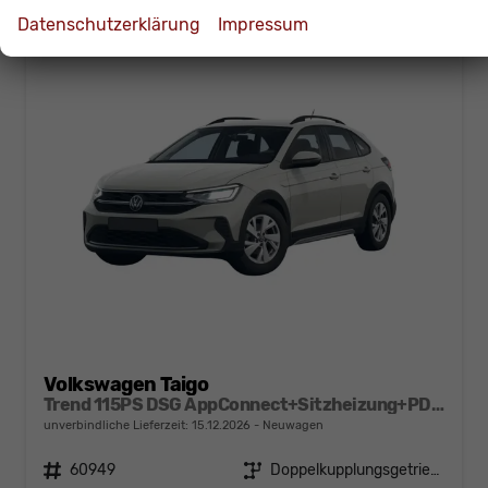
Datenschutzerklärung
Impressum
Volkswagen Taigo
Trend 115PS DSG AppConnect+Sitzheizung+PDC+Alu16+LED+DAB+FrontAssist
unverbindliche Lieferzeit:
15.12.2026
Neuwagen
Fahrzeugnr.
60949
Getriebe
Doppelkupplungsgetriebe (DSG)