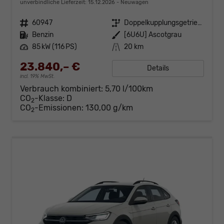
unverbindliche Lieferzeit:
15.12.2026
Neuwagen
Fahrzeugnr.
60947
Getriebe
Doppelkupplungsgetriebe (DSG)
Kraftstoff
Benzin
Außenfarbe
[6U6U] Ascotgrau
Leistung
85 kW (116 PS)
Kilometerstand
20 km
23.840,– €
Details
incl. 19% MwSt.
Verbrauch kombiniert:
5,70 l/100km
CO
-Klasse:
D
2
CO
-Emissionen:
130,00 g/km
2