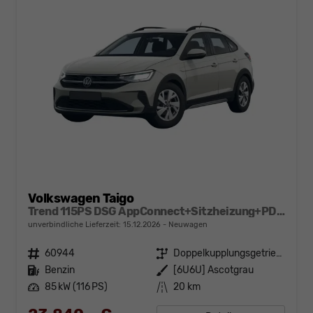
Volkswagen Taigo
Trend 115PS DSG AppConnect+Sitzheizung+PDC+Alu16+LED+DAB+FrontAssist
unverbindliche Lieferzeit:
15.12.2026
Neuwagen
Fahrzeugnr.
60944
Getriebe
Doppelkupplungsgetriebe (DSG)
Kraftstoff
Benzin
Außenfarbe
[6U6U] Ascotgrau
Leistung
85 kW (116 PS)
Kilometerstand
20 km