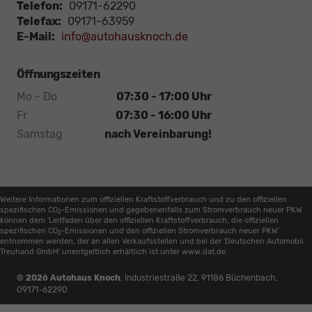
Telefon:
09171-62290
Telefax:
09171-63959
E-Mail:
info@autohausknoch.de
Öffnungszeiten
Mo - Do
07:30 - 17:00 Uhr
Fr
07:30 - 16:00 Uhr
Samstag
nach Vereinbarung!
Weitere Informationen zum offiziellen Kraftstoffverbrauch und zu den offiziellen
spezifischen CO
-Emissionen und gegebenenfalls zum Stromverbrauch neuer PKW
2
können dem 'Leitfaden über den offiziellen Kraftstoffverbrauch, die offiziellen
spezifischen CO
-Emissionen und den offiziellen Stromverbrauch neuer PKW'
2
entnommen werden, der an allen Verkaufsstellen und bei der 'Deutschen Automobil
Treuhand GmbH' unentgeltlich erhältlich ist unter www.dat.de.
© 2026
Autohaus Knoch
,
Industriestraße 22
,
91186
Büchenbach,
09171-62290