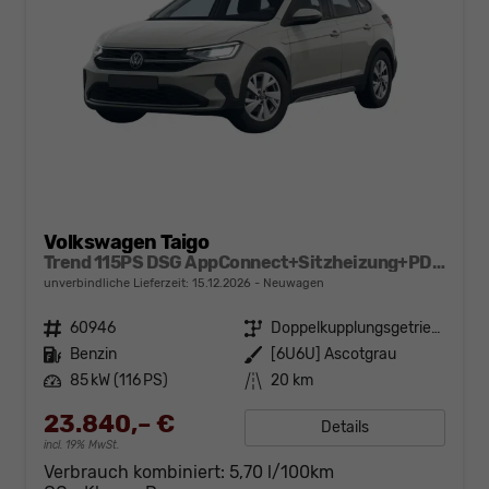
Volkswagen Taigo
Trend 115PS DSG AppConnect+Sitzheizung+PDC+Alu16+LED+DAB+FrontAssist
unverbindliche Lieferzeit:
15.12.2026
Neuwagen
Fahrzeugnr.
60946
Getriebe
Doppelkupplungsgetriebe (DSG)
Kraftstoff
Benzin
Außenfarbe
[6U6U] Ascotgrau
Leistung
85 kW (116 PS)
Kilometerstand
20 km
23.840,– €
Details
incl. 19% MwSt.
Verbrauch kombiniert:
5,70 l/100km