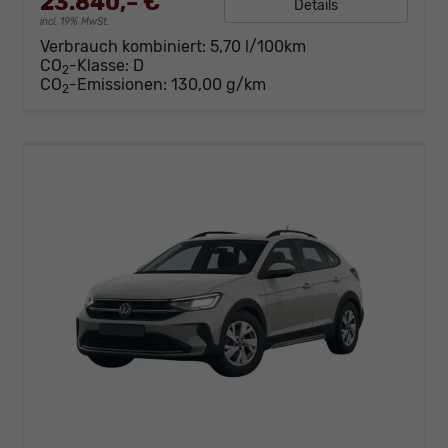
23.840,– €
Details
incl. 19% MwSt.
Verbrauch kombiniert:
5,70 l/100km
CO
-Klasse:
D
2
CO
-Emissionen:
130,00 g/km
2