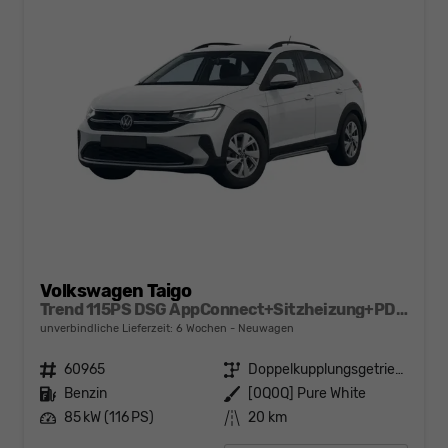
Volkswagen Taigo
Trend 115PS DSG AppConnect+Sitzheizung+PDC+Alu16+LED+DAB+FrontAssist
unverbindliche Lieferzeit:
6 Wochen
Neuwagen
Fahrzeugnr.
60965
Getriebe
Doppelkupplungsgetriebe (DSG)
Kraftstoff
Benzin
Außenfarbe
[0Q0Q] Pure White
Leistung
85 kW (116 PS)
Kilometerstand
20 km