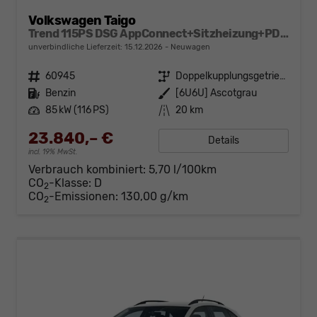
Volkswagen Taigo
Trend 115PS DSG AppConnect+Sitzheizung+PDC+Alu16+LED+DAB+FrontAssist
unverbindliche Lieferzeit:
15.12.2026
Neuwagen
Fahrzeugnr.
60945
Getriebe
Doppelkupplungsgetriebe (DSG)
Kraftstoff
Benzin
Außenfarbe
[6U6U] Ascotgrau
Leistung
85 kW (116 PS)
Kilometerstand
20 km
23.840,– €
Details
incl. 19% MwSt.
Verbrauch kombiniert:
5,70 l/100km
CO
-Klasse:
D
2
CO
-Emissionen:
130,00 g/km
2