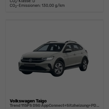
CO
-Klasse:
D
2
CO
-Emissionen:
130,00 g/km
2
Volkswagen Taigo
Trend 115PS DSG AppConnect+Sitzheizung+PDC+Alu16+LED+DAB+FrontAssist