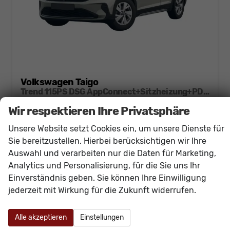
Volkswagen Taigo
Trend 115PS DSG AppConnect+Sitzheizung+PDC+Alu16+LED+DAB+FrontAssist
unverbindliche Lieferzeit:
15.12.2026
Neuwagen
Wir respektieren Ihre Privatsphäre
Fahrzeugnr.
60948
Getriebe
Doppelkupplungsgetriebe (DSG)
Unsere Website setzt Cookies ein, um unsere Dienste für
Kraftstoff
Benzin
Außenfarbe
[6U6U] Ascotgrau
Sie bereitzustellen. Hierbei berücksichtigen wir Ihre
Leistung
85 kW (116 PS)
Kilometerstand
20 km
Auswahl und verarbeiten nur die Daten für Marketing,
Analytics und Personalisierung, für die Sie uns Ihr
23.840,– €
Details
Einverständnis geben. Sie können Ihre Einwilligung
incl. 19% MwSt.
jederzeit mit Wirkung für die Zukunft widerrufen.
Verbrauch kombiniert:
5,70 l/100km
CO
-Klasse:
D
2
CO
-Emissionen:
130,00 g/km
2
Alle akzeptieren
Einstellungen