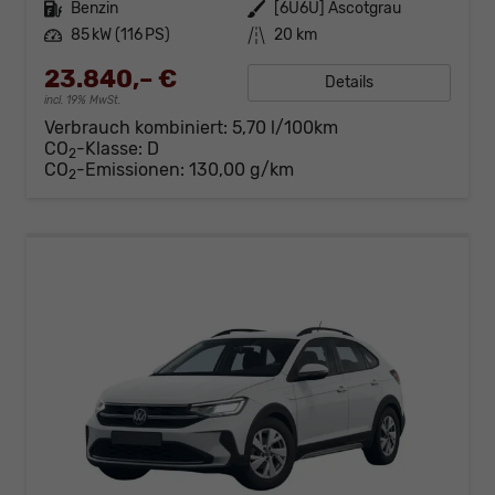
Kraftstoff
Benzin
Außenfarbe
[6U6U] Ascotgrau
Leistung
85 kW (116 PS)
Kilometerstand
20 km
23.840,– €
Details
incl. 19% MwSt.
Verbrauch kombiniert:
5,70 l/100km
CO
-Klasse:
D
2
CO
-Emissionen:
130,00 g/km
2