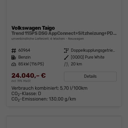
Volkswagen Taigo
Trend 115PS DSG AppConnect+Sitzheizung+PDC+Alu16+LED+DAB+FrontAssist
unverbindliche Lieferzeit:
6 Wochen
Neuwagen
Fahrzeugnr.
60964
Getriebe
Doppelkupplungsgetriebe (DSG)
Kraftstoff
Benzin
Außenfarbe
[0Q0Q] Pure White
Leistung
85 kW (116 PS)
Kilometerstand
20 km
24.040,– €
Details
incl. 19% MwSt.
Verbrauch kombiniert:
5,70 l/100km
CO
-Klasse:
D
2
CO
-Emissionen:
130,00 g/km
2