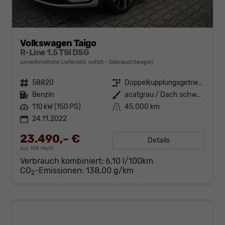
Volkswagen Taigo
R-Line 1.5 TSI DSG
unverbindliche Lieferzeit: sofort
Gebrauchtwagen
Fahrzeugnr.
58820
Getriebe
Doppelkupplungsgetriebe (DSG)
Kraftstoff
Benzin
Außenfarbe
acatgrau / Dach schwarz
Leistung
110 kW (150 PS)
Kilometerstand
45.000 km
24.11.2022
23.490,– €
Details
incl. 19% MwSt.
Verbrauch kombiniert:
6,10 l/100km
CO
-Emissionen:
138,00 g/km
2