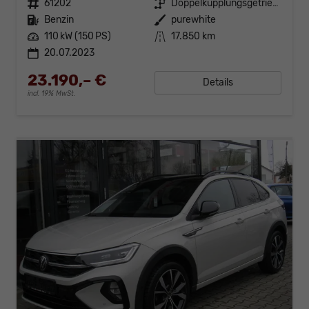
Fahrzeugnr.
61202
Getriebe
Doppelkupplungsgetriebe (DSG)
Kraftstoff
Benzin
Außenfarbe
purewhite
Leistung
110 kW (150 PS)
Kilometerstand
17.850 km
20.07.2023
23.190,– €
Details
incl. 19% MwSt.