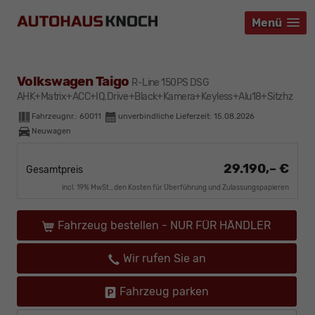
Menü
Menü
Menü
Volkswagen Taigo
R-Line 150PS DSG
AHK+Matrix+ACC+IQ.Drive+Black+Kamera+Keyless+Alu18+Sitzhz
Fahrzeugnr.:
60011
unverbindliche Lieferzeit:
15.08.2026
Neuwagen
29.190,– €
Gesamtpreis
incl. 19% MwSt., den Kosten für Überführung und Zulassungspapieren
Fahrzeug bestellen - NUR FÜR HÄNDLER
Wir rufen Sie an
Fahrzeug parken