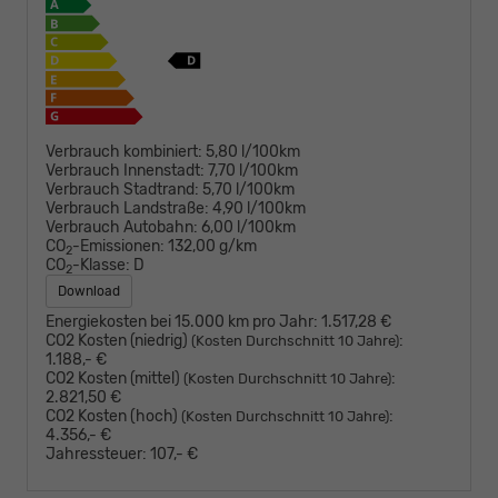
Verbrauch kombiniert:
5,80 l/100km
Verbrauch Innenstadt:
7,70 l/100km
Verbrauch Stadtrand:
5,70 l/100km
Verbrauch Landstraße:
4,90 l/100km
Verbrauch Autobahn:
6,00 l/100km
CO
-Emissionen:
132,00 g/km
2
CO
-Klasse:
D
2
Download
Energiekosten bei 15.000 km pro Jahr:
1.517,28 €
CO2 Kosten (niedrig)
:
(Kosten Durchschnitt 10 Jahre)
1.188,- €
CO2 Kosten (mittel)
:
(Kosten Durchschnitt 10 Jahre)
2.821,50 €
CO2 Kosten (hoch)
:
(Kosten Durchschnitt 10 Jahre)
4.356,- €
Jahressteuer:
107,- €