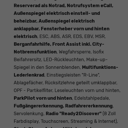
Reserverad als Notrad, Notrufsystem eCall,
Außenspiegel elektrisch einstell- und
beheizbar, Außenspiegel elektrisch
anklappbar, Fensterheber vorn und hinten
elektrisch
, ESC, ABS, ASR, EDS, EBV, MSR,
Berganfahrhilfe, Front Assist inkl. City-
Notbremsfunktion
, Wegfahrsperre, Isofix
Beifahrersitz, LED-Rückleuchten, Make-up-
Spiegel in den Sonnenblenden,
Multifunktions-
Lederlenkrad
, Einstiegsleisten "R-Line",
Ablagefächer, Rücksitzlehne geteilt umklappbar,
OPF - Partikelfilter, Leseleuchten vorn und hinten,
ParkPilot vorn und hinten
, Edelstahlpedale,
Fußgängererkennung, Radfahrererkennung
,
Servolenkung,
Radio "Ready2Discover"
(8 Zoll
Farbdisplay, Touchscreen, Streaming & Internet),