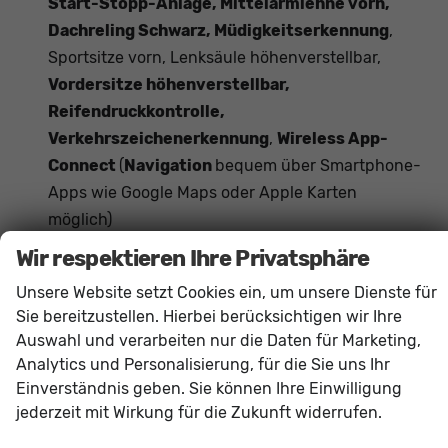
Start-Stopp-Anlage, Mittelarmlehne vorn,
Dachreling Schwarz, Müdigkeitserkennung
,
Sportsitze vorn, Lenksäule höhenverstellbar,
Vordersitze höhenverstellbar,
Reifendruckkontrolle,
Verkehrszeichenerkennung
,
Wireless App-
Connect
(
Navigation
bequem über Smartphone-
Apps wie Google Maps oder Apple Karten
möglich)
Das Fahrzeug verfügt über kein fest verbautes
Wir respektieren Ihre Privatsphäre
Navigationssystem. Durch
Apple CarPlay /
Unsere Website setzt Cookies ein, um unsere Dienste für
Android Auto
ist jedoch eine
Navigation
über
Sie bereitzustellen. Hierbei berücksichtigen wir Ihre
kompatible Smartphone-Apps (z.B. Google Maps
Auswahl und verarbeiten nur die Daten für Marketing,
oder Apple Karten) über den
Fahrzeugbildschirm
Analytics und Personalisierung, für die Sie uns Ihr
möglich.
Einverständnis geben. Sie können Ihre Einwilligung
jederzeit mit Wirkung für die Zukunft widerrufen.
Innen