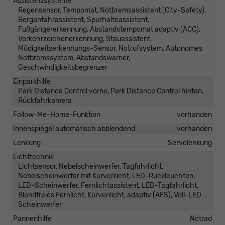
Assistenzsysteme
Regensensor, Tempomat, Notbremsassistent (City-Safety),
Berganfahrassistent, Spurhalteassistent,
Fußgängererkennung, Abstandstempomat adaptiv (ACC),
Verkehrzeichenerkennung, Stauassistent,
Müdigkeitserkennungs-Sensor, Notrufsystem, Autonomes
Notbremssystem, Abstandswarner,
Geschwindigkeitsbegrenzer
Einparkhilfe
Park Distance Control vorne, Park Distance Control hinten,
Rückfahrkamera
Follow-Me-Home-Funktion
vorhanden
Innenspiegel automatisch abblendend
vorhanden
Lenkung
Servolenkung
Lichttechnik
Lichtsensor, Nebelscheinwerfer, Tagfahrlicht,
Nebelscheinwerfer mit Kurvenlicht, LED-Rückleuchten,
LED-Scheinwerfer, Fernlichtassistent, LED-Tagfahrlicht,
Blendfreies Fernlicht, Kurvenlicht, adaptiv (AFS), Voll-LED
Scheinwerfer
Pannenhilfe
Notrad