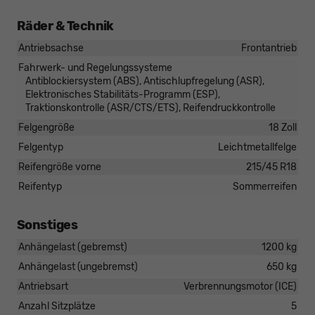
Räder & Technik
Antriebsachse
Frontantrieb
Fahrwerk- und Regelungssysteme
Antiblockiersystem (ABS), Antischlupfregelung (ASR),
Elektronisches Stabilitäts-Programm (ESP),
Traktionskontrolle (ASR/CTS/ETS), Reifendruckkontrolle
Felgengröße
18 Zoll
Felgentyp
Leichtmetallfelge
Reifengröße vorne
215/45 R18
Reifentyp
Sommerreifen
Sonstiges
Anhängelast (gebremst)
1200 kg
Anhängelast (ungebremst)
650 kg
Antriebsart
Verbrennungsmotor (ICE)
Anzahl Sitzplätze
5