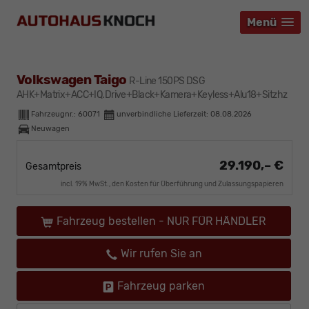
Menü
Menü
Menü
Volkswagen Taigo
R-Line 150PS DSG
AHK+Matrix+ACC+IQ.Drive+Black+Kamera+Keyless+Alu18+Sitzhz
Fahrzeugnr.:
60071
unverbindliche Lieferzeit:
08.08.2026
Neuwagen
29.190,– €
Gesamtpreis
incl. 19% MwSt., den Kosten für Überführung und Zulassungspapieren
Fahrzeug bestellen - NUR FÜR HÄNDLER
Wir rufen Sie an
Fahrzeug parken