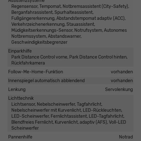
Assistenzsysteme
Regensensor, Tempomat, Notbremsassistent (City-Safety),
Berganfahrassistent, Spurhalteassistent,
Fußgängererkennung, Abstandstempomat adaptiv (ACC),
Verkehrzeichenerkennung, Stauassistent,
Müdigkeitserkennungs-Sensor, Notrufsystem, Autonomes
Notbremssystem, Abstandswarner,
Geschwindigkeitsbegrenzer
Einparkhilfe
Park Distance Control vorne, Park Distance Control hinten,
Rückfahrkamera
Follow-Me-Home-Funktion
vorhanden
Innenspiegel automatisch abblendend
vorhanden
Lenkung
Servolenkung
Lichttechnik
Lichtsensor, Nebelscheinwerfer, Tagfahrlicht,
Nebelscheinwerfer mit Kurvenlicht, LED-Rückleuchten,
LED-Scheinwerfer, Fernlichtassistent, LED-Tagfahrlicht,
Blendfreies Fernlicht, Kurvenlicht, adaptiv (AFS), Voll-LED
Scheinwerfer
Pannenhilfe
Notrad