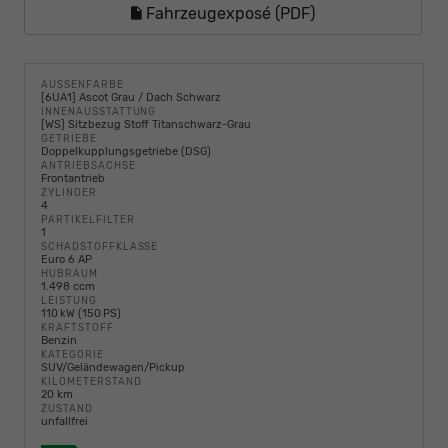
Fahrzeugexposé (PDF)
AUSSENFARBE
[6UA1] Ascot Grau / Dach Schwarz
INNENAUSSTATTUNG
[WS] Sitzbezug Stoff Titanschwarz-Grau
GETRIEBE
Doppelkupplungsgetriebe (DSG)
ANTRIEBSACHSE
Frontantrieb
ZYLINDER
4
PARTIKELFILTER
1
SCHADSTOFFKLASSE
Euro 6 AP
HUBRAUM
1.498 ccm
LEISTUNG
110 kW (150 PS)
KRAFTSTOFF
Benzin
KATEGORIE
SUV/Geländewagen/Pickup
KILOMETERSTAND
20 km
ZUSTAND
unfallfrei