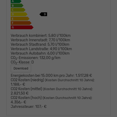
Verbrauch kombiniert:
5,80 l/100km
Verbrauch Innenstadt:
7,70 l/100km
Verbrauch Stadtrand:
5,70 l/100km
Verbrauch Landstraße:
4,90 l/100km
Verbrauch Autobahn:
6,00 l/100km
CO
-Emissionen:
132,00 g/km
2
CO
-Klasse:
D
2
Download
Energiekosten bei 15.000 km pro Jahr:
1.517,28 €
CO2 Kosten (niedrig)
:
(Kosten Durchschnitt 10 Jahre)
1.188,- €
CO2 Kosten (mittel)
:
(Kosten Durchschnitt 10 Jahre)
2.821,50 €
CO2 Kosten (hoch)
:
(Kosten Durchschnitt 10 Jahre)
4.356,- €
Jahressteuer:
107,- €