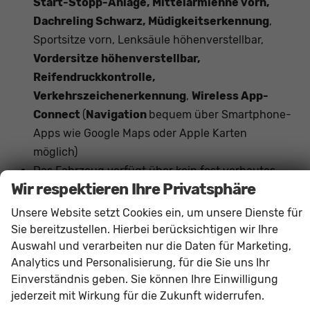
Start-Stopp-Anlage, Mittelarmlehne vorn,
Dachreling Schwarz, Müdigkeitserkennung
,
Sportsitze vorn, Lenksäule höhenverstellbar,
Vordersitze höhenverstellbar,
Reifendruckkontrolle,
Verkehrszeichenerkennung
,
Wireless App-
Connect
(
Navigation
bequem über Smartphone-
Apps wie Google Maps oder Apple Karten
möglich)
Das Fahrzeug verfügt über kein fest verbautes
Wir respektieren Ihre Privatsphäre
Navigationssystem. Durch
Apple CarPlay /
Android Auto
ist jedoch eine
Navigation
über
Unsere Website setzt Cookies ein, um unsere Dienste für
kompatible Smartphone-Apps (z.B. Google Maps
Sie bereitzustellen. Hierbei berücksichtigen wir Ihre
oder Apple Karten) über den
Fahrzeugbildschirm
Auswahl und verarbeiten nur die Daten für Marketing,
Analytics und Personalisierung, für die Sie uns Ihr
möglich.
Einverständnis geben. Sie können Ihre Einwilligung
jederzeit mit Wirkung für die Zukunft widerrufen.
Innen