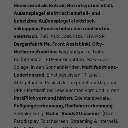
Reserverad als Notrad, Notrufsystem eCall,
Außenspiegel elektrisch einstell- und
beheizbar, Außenspiegel elektrisch
anklappbar, Fensterheber vorn und hinten
elektrisch
, ESC, ABS, ASR, EDS, EBV, MSR,
Berganfahrhilfe, Front Assist inkl. City-
Notbremsfunktion
, Wegfahrsperre, Isofix
Beifahrersitz, LED-Rückleuchten, Make-up-
Spiegel in den Sonnenblenden,
Multifunktions-
Lederlenkrad
, Einstiegsleisten "R-Line",
Ablagefächer, Rücksitzlehne geteilt umklappbar,
OPF - Partikelfilter, Leseleuchten vorn und hinten,
ParkPilot vorn und hinten
, Edelstahlpedale,
Fußgängererkennung, Radfahrererkennung
,
Servolenkung,
Radio "Ready2Discover"
(8 Zoll
Farbdisplay, Touchscreen, Streaming & Internet),