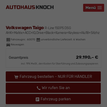
Menü
Menü
Menü
Volkswagen Taigo
R-Line 150PS DSG
AHK+Matrix+ACC+IQ.Drive+Black+Kamera+Keyless+Alu18+Sitzhz
Fahrzeugnr.:
60070
unverbindliche Lieferzeit:
6 Wochen
Neuwagen
29.190,– €
Gesamtpreis
incl. 19% MwSt., den Kosten für Überführung und Zulassungspapieren
Fahrzeug bestellen - NUR FÜR HÄNDLER
Wir rufen Sie an
Fahrzeug parken