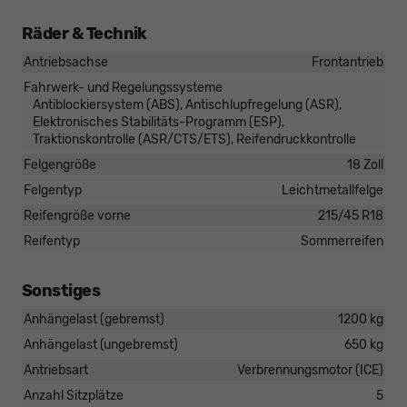
Räder & Technik
Antriebsachse
Frontantrieb
Fahrwerk- und Regelungssysteme
Antiblockiersystem (ABS), Antischlupfregelung (ASR),
Elektronisches Stabilitäts-Programm (ESP),
Traktionskontrolle (ASR/CTS/ETS), Reifendruckkontrolle
Felgengröße
18 Zoll
Felgentyp
Leichtmetallfelge
Reifengröße vorne
215/45 R18
Reifentyp
Sommerreifen
Sonstiges
Anhängelast (gebremst)
1200 kg
Anhängelast (ungebremst)
650 kg
Antriebsart
Verbrennungsmotor (ICE)
Anzahl Sitzplätze
5