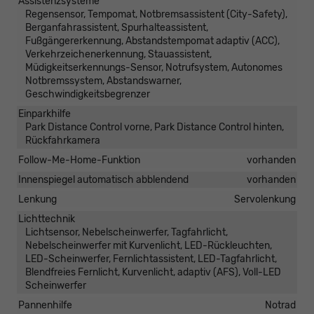
Assistenzsysteme
Regensensor, Tempomat, Notbremsassistent (City-Safety),
Berganfahrassistent, Spurhalteassistent,
Fußgängererkennung, Abstandstempomat adaptiv (ACC),
Verkehrzeichenerkennung, Stauassistent,
Müdigkeitserkennungs-Sensor, Notrufsystem, Autonomes
Notbremssystem, Abstandswarner,
Geschwindigkeitsbegrenzer
Einparkhilfe
Park Distance Control vorne, Park Distance Control hinten,
Rückfahrkamera
Follow-Me-Home-Funktion
vorhanden
Innenspiegel automatisch abblendend
vorhanden
Lenkung
Servolenkung
Lichttechnik
Lichtsensor, Nebelscheinwerfer, Tagfahrlicht,
Nebelscheinwerfer mit Kurvenlicht, LED-Rückleuchten,
LED-Scheinwerfer, Fernlichtassistent, LED-Tagfahrlicht,
Blendfreies Fernlicht, Kurvenlicht, adaptiv (AFS), Voll-LED
Scheinwerfer
Pannenhilfe
Notrad