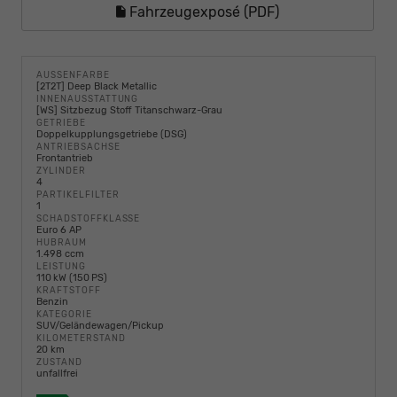
Fahrzeugexposé (PDF)
AUSSENFARBE
[2T2T] Deep Black Metallic
INNENAUSSTATTUNG
[WS] Sitzbezug Stoff Titanschwarz-Grau
GETRIEBE
Doppelkupplungsgetriebe (DSG)
ANTRIEBSACHSE
Frontantrieb
ZYLINDER
4
PARTIKELFILTER
1
SCHADSTOFFKLASSE
Euro 6 AP
HUBRAUM
1.498 ccm
LEISTUNG
110 kW (150 PS)
KRAFTSTOFF
Benzin
KATEGORIE
SUV/Geländewagen/Pickup
KILOMETERSTAND
20 km
ZUSTAND
unfallfrei