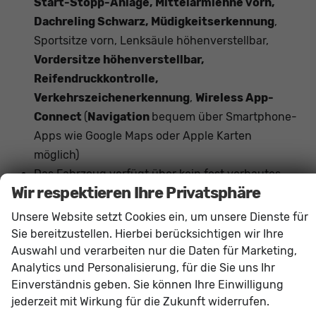
Start-Stopp-Anlage, Mittelarmlehne vorn,
Dachreling Schwarz, Müdigkeitserkennung
,
Sportsitze vorn, Lenksäule höhenverstellbar,
Vordersitze höhenverstellbar,
Reifendruckkontrolle,
Verkehrszeichenerkennung
,
Wireless App-
Connect
(
Navigation
bequem über Smartphone-
Apps wie Google Maps oder Apple Karten
möglich)
Das Fahrzeug verfügt über kein fest verbautes
Wir respektieren Ihre Privatsphäre
Navigationssystem. Durch
Apple CarPlay /
Android Auto
ist jedoch eine
Navigation
über
Unsere Website setzt Cookies ein, um unsere Dienste für
kompatible Smartphone-Apps (z.B. Google Maps
Sie bereitzustellen. Hierbei berücksichtigen wir Ihre
oder Apple Karten) über den
Fahrzeugbildschirm
Auswahl und verarbeiten nur die Daten für Marketing,
Analytics und Personalisierung, für die Sie uns Ihr
möglich.
Einverständnis geben. Sie können Ihre Einwilligung
jederzeit mit Wirkung für die Zukunft widerrufen.
Innen