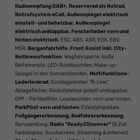
Radioempfang DAB+, Reserverad als Notrad,
Notrufsystem eCall, Außenspiegel elektrisch
einstell- und beheizbar, Außenspiegel
elektrisch anklappbar, Fensterheber vorn und
hinten elektrisch
, ESC, ABS, ASR, EDS, EBV,
MSR,
Berganfahrhilfe, Front Assist inkl. City-
Notbremsfunktion
, Wegfahrsperre, Isofix
Beifahrersitz, LED-Rückleuchten, Make-up-
Spiegel in den Sonnenblenden,
Multifunktions-
Lederlenkrad
, Einstiegsleisten "R-Line",
Ablagefächer, Rücksitzlehne geteilt umklappbar,
OPF - Partikelfilter, Leseleuchten vorn und hinten,
ParkPilot vorn und hinten
, Edelstahlpedale,
Fußgängererkennung, Radfahrererkennung
,
Servolenkung,
Radio "Ready2Discover"
(8 Zoll
Farbdisplay, Touchscreen, Streaming & Internet),