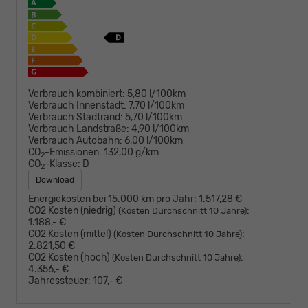
Verbrauch kombiniert:
5,80 l/100km
Verbrauch Innenstadt:
7,70 l/100km
Verbrauch Stadtrand:
5,70 l/100km
Verbrauch Landstraße:
4,90 l/100km
Verbrauch Autobahn:
6,00 l/100km
CO
-Emissionen:
132,00 g/km
2
CO
-Klasse:
D
2
Download
Energiekosten bei 15.000 km pro Jahr:
1.517,28 €
CO2 Kosten (niedrig)
:
(Kosten Durchschnitt 10 Jahre)
1.188,- €
CO2 Kosten (mittel)
:
(Kosten Durchschnitt 10 Jahre)
2.821,50 €
CO2 Kosten (hoch)
:
(Kosten Durchschnitt 10 Jahre)
4.356,- €
Jahressteuer:
107,- €