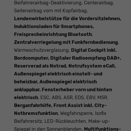
Beifahrerairbag-Deaktivierung, Centerairbag,
Seitenairbag vorn mit Kopfairbag,
Lendenwirbelstütze für die Vordersitzlehnen,
Induktionsladen für Smartphones,
Freisprecheinrichtung Bluetooth
,
Zentralverriegelung mit Funkfernbedienung
,
Wärmeschutzverglasung,
Digital Cockpit inkl.
Bordcomputer, Digitaler Radioempfang DAB+,
Reserverad als Notrad, Notrufsystem eCall,
Außenspiegel elektrisch einstell- und
beheizbar, Außenspiegel elektrisch
anklappbar, Fensterheber vorn und hinten
elektrisch
, ESC, ABS, ASR, EDS, EBV, MSR,
Berganfahrhilfe, Front Assist inkl. City-
Notbremsfunktion
, Wegfahrsperre, Isofix
Beifahrersitz, LED-Rückleuchten, Make-up-
Spiegel in den Sonnenblenden,
Multifunktions-