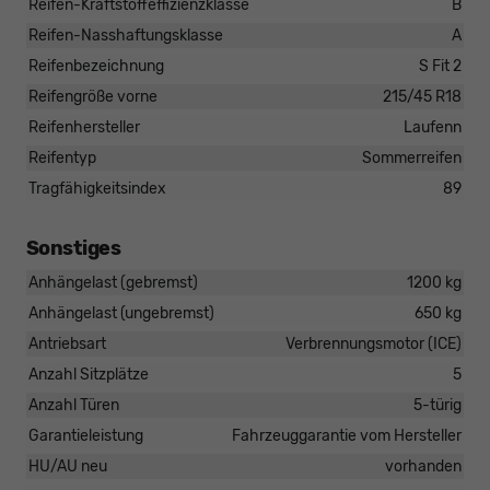
Reifen-Kraftstoffeffizienzklasse
B
Reifen-Nasshaftungsklasse
A
Reifenbezeichnung
S Fit 2
Reifengröße vorne
215/45 R18
Reifenhersteller
Laufenn
Reifentyp
Sommerreifen
Tragfähigkeitsindex
89
Sonstiges
Anhängelast (gebremst)
1200 kg
Anhängelast (ungebremst)
650 kg
Antriebsart
Verbrennungsmotor (ICE)
Anzahl Sitzplätze
5
Anzahl Türen
5-türig
Garantieleistung
Fahrzeuggarantie vom Hersteller
HU/AU neu
vorhanden