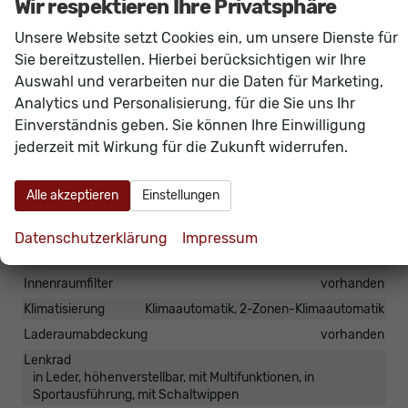
Wir respektieren Ihre Privatsphäre
Das Fahrzeug verfügt über kein fest verbautes
Navigationssystem. Durch
Apple CarPlay /
Unsere Website setzt Cookies ein, um unsere Dienste für
Android Auto
ist jedoch eine
Navigation
über
Sie bereitzustellen. Hierbei berücksichtigen wir Ihre
kompatible Smartphone-Apps (z.B. Google Maps
Auswahl und verarbeiten nur die Daten für Marketing,
oder Apple Karten) über den
Fahrzeugbildschirm
Analytics und Personalisierung, für die Sie uns Ihr
Einverständnis geben. Sie können Ihre Einwilligung
möglich.
jederzeit mit Wirkung für die Zukunft widerrufen.
Innen
Alle akzeptieren
Einstellungen
Armlehnen
Mittelarmlehne
Doppelter Laderaumboden
vorhanden
Datenschutzerklärung
Impressum
Fensterheber
elektrisch 4-fach
Innenraumfilter
vorhanden
Klimatisierung
Klimaautomatik, 2-Zonen-Klimaautomatik
Laderaumabdeckung
vorhanden
Lenkrad
in Leder, höhenverstellbar, mit Multifunktionen, in
Sportausführung, mit Schaltwippen