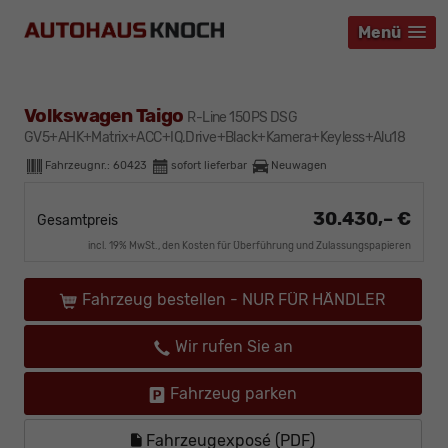
Menü
Menü
Menü
Volkswagen Taigo
R-Line 150PS DSG
GV5+AHK+Matrix+ACC+IQ.Drive+Black+Kamera+Keyless+Alu18
Fahrzeugnr.:
60423
sofort lieferbar
Neuwagen
30.430,– €
Gesamtpreis
incl. 19% MwSt., den Kosten für Überführung und Zulassungspapieren
Fahrzeug bestellen - NUR FÜR HÄNDLER
Wir rufen Sie an
Fahrzeug parken
Fahrzeugexposé (PDF)