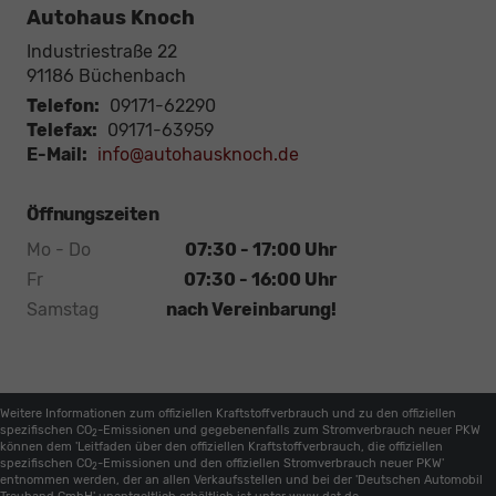
Autohaus Knoch
Industriestraße 22
91186
Büchenbach
Telefon:
09171-62290
Telefax:
09171-63959
E-Mail:
info@autohausknoch.de
Öffnungszeiten
Mo - Do
07:30 - 17:00 Uhr
Fr
07:30 - 16:00 Uhr
Samstag
nach Vereinbarung!
Weitere Informationen zum offiziellen Kraftstoffverbrauch und zu den offiziellen
spezifischen CO
-Emissionen und gegebenenfalls zum Stromverbrauch neuer PKW
2
können dem 'Leitfaden über den offiziellen Kraftstoffverbrauch, die offiziellen
spezifischen CO
-Emissionen und den offiziellen Stromverbrauch neuer PKW'
2
entnommen werden, der an allen Verkaufsstellen und bei der 'Deutschen Automobil