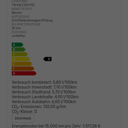
LEISTUNG
110 kW (150 PS)
KRAFTSTOFF
Benzin
KATEGORIE
SUV/Geländewagen/Pickup
KILOMETERSTAND
20 km
ZUSTAND
unfallfrei
Verbrauch kombiniert:
5,80 l/100km
Verbrauch Innenstadt:
7,70 l/100km
Verbrauch Stadtrand:
5,70 l/100km
Verbrauch Landstraße:
4,90 l/100km
Verbrauch Autobahn:
6,00 l/100km
CO
-Emissionen:
132,00 g/km
2
CO
-Klasse:
D
2
Download
Energiekosten bei 15.000 km pro Jahr:
1.517,28 €