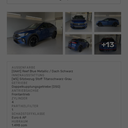
+13
AUSSENFARBE
[0AA1] Reef Blue Metallic / Dach Schwarz
INNENAUSSTATTUNG
[WS] Sitzbezug Stoff Titanschwarz-Grau
GETRIEBE
Doppelkupplungsgetriebe (DSG)
ANTRIEBSACHSE
Frontantrieb
ZYLINDER
4
PARTIKELFILTER
1
SCHADSTOFFKLASSE
Euro 6 AP
HUBRAUM
1.498 ccm