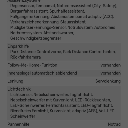
Assistenzsysteme
Regensensor, Tempomat, Notbremsassistent (City-Safety),
Berganfahrassistent, Spurhalteassistent,
Fußgängererkennung, Abstandstempomat adaptiv (ACC),
Verkehrzeichenerkennung, Stauassistent,
Müdigkeitserkennungs-Sensor, Notrufsystem, Autonomes
Notbremssystem, Abstandswarner,
Geschwindigkeitsbegrenzer
Einparkhilfe
Park Distance Control vorne, Park Distance Control hinten,
Rückfahrkamera
Follow-Me-Home-Funktion
vorhanden
Innenspiegel automatisch abblendend
vorhanden
Lenkung
Servolenkung
Lichttechnik
Lichtsensor, Nebelscheinwerfer, Tagfahrlicht,
Nebelscheinwerfer mit Kurvenlicht, LED-Rückleuchten,
LED-Scheinwerfer, Fernlichtassistent, LED-Tagfahrlicht,
Blendfreies Fernlicht, Kurvenlicht, adaptiv (AFS), Voll-LED
Scheinwerfer
Pannenhilfe
Notrad