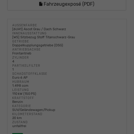
Fahrzeugexposé (PDF)
AUSSENFARBE
[6UA1] Ascot Grau / Dach Schwarz
INNENAUSSTATTUNG
[WS] Sitzbezug Stoff Titanschwarz-Grau
GETRIEBE
Doppelkupplungsgetriebe (DSG)
ANTRIEBSACHSE
Frontantrieb
ZYLINDER
4
PARTIKELFILTER
1
SCHADSTOFFKLASSE
Euro 6 AP
HUBRAUM
1.498 ccm
LEISTUNG
110 kW (150 PS)
KRAFTSTOFF
Benzin
KATEGORIE
SUV/Geländewagen/Pickup
KILOMETERSTAND
20 km
ZUSTAND
unfallfrei