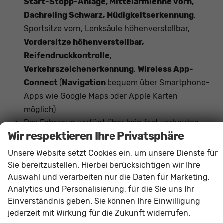
Start-Stopp-Anlage, Mittelarmlehne vorn,
Dachreling Schwarz, Müdigkeitserkennung
,
Sportsitze vorn, Lenksäule höhenverstellbar,
Vordersitze höhenverstellbar,
Reifendruckkontrolle,
Verkehrszeichenerkennung
,
Wireless App-
Connect
(
Navigation
bequem über Smartphone-
Apps wie Google Maps oder Apple Karten
möglich)
Das Fahrzeug verfügt über kein fest verbautes
Wir respektieren Ihre Privatsphäre
Navigationssystem. Durch
Apple CarPlay /
Android Auto
ist jedoch eine
Navigation
über
Unsere Website setzt Cookies ein, um unsere Dienste für
kompatible Smartphone-Apps (z.B. Google Maps
Sie bereitzustellen. Hierbei berücksichtigen wir Ihre
oder Apple Karten) über den
Fahrzeugbildschirm
Auswahl und verarbeiten nur die Daten für Marketing,
Analytics und Personalisierung, für die Sie uns Ihr
möglich.
Einverständnis geben. Sie können Ihre Einwilligung
jederzeit mit Wirkung für die Zukunft widerrufen.
Innen