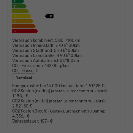
Verbrauch kombiniert:
5,80 l/100km
Verbrauch Innenstadt:
7,70 l/100km
Verbrauch Stadtrand:
5,70 l/100km
Verbrauch Landstraße:
4,90 l/100km
Verbrauch Autobahn:
6,00 l/100km
CO
-Emissionen:
132,00 g/km
2
CO
-Klasse:
D
2
Download
Energiekosten bei 15.000 km pro Jahr:
1.517,28 €
CO2 Kosten (niedrig)
:
(Kosten Durchschnitt 10 Jahre)
1.188,- €
CO2 Kosten (mittel)
:
(Kosten Durchschnitt 10 Jahre)
2.821,50 €
CO2 Kosten (hoch)
:
(Kosten Durchschnitt 10 Jahre)
4.356,- €
Jahressteuer:
107,- €