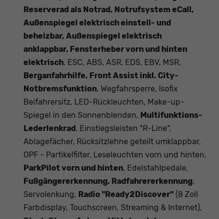
Reserverad als Notrad, Notrufsystem eCall,
Außenspiegel elektrisch einstell- und
beheizbar, Außenspiegel elektrisch
anklappbar, Fensterheber vorn und hinten
elektrisch
, ESC, ABS, ASR, EDS, EBV, MSR,
Berganfahrhilfe, Front Assist inkl. City-
Notbremsfunktion
, Wegfahrsperre, Isofix
Beifahrersitz, LED-Rückleuchten, Make-up-
Spiegel in den Sonnenblenden,
Multifunktions-
Lederlenkrad
, Einstiegsleisten "R-Line",
Ablagefächer, Rücksitzlehne geteilt umklappbar,
OPF - Partikelfilter, Leseleuchten vorn und hinten,
ParkPilot vorn und hinten
, Edelstahlpedale,
Fußgängererkennung, Radfahrererkennung
,
Servolenkung,
Radio "Ready2Discover"
(8 Zoll
Farbdisplay, Touchscreen, Streaming & Internet),