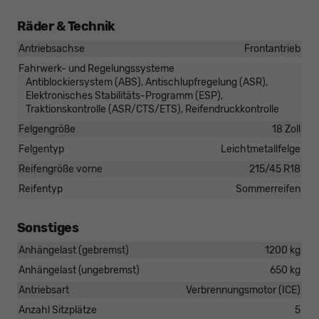
Räder & Technik
Antriebsachse
Frontantrieb
Fahrwerk- und Regelungssysteme
Antiblockiersystem (ABS), Antischlupfregelung (ASR),
Elektronisches Stabilitäts-Programm (ESP),
Traktionskontrolle (ASR/CTS/ETS), Reifendruckkontrolle
Felgengröße
18 Zoll
Felgentyp
Leichtmetallfelge
Reifengröße vorne
215/45 R18
Reifentyp
Sommerreifen
Sonstiges
Anhängelast (gebremst)
1200 kg
Anhängelast (ungebremst)
650 kg
Antriebsart
Verbrennungsmotor (ICE)
Anzahl Sitzplätze
5