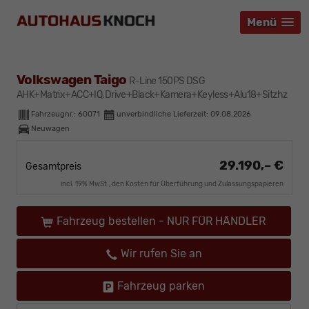
Menü
Menü
Menü
Volkswagen Taigo
R-Line 150PS DSG
AHK+Matrix+ACC+IQ.Drive+Black+Kamera+Keyless+Alu18+Sitzhz
Fahrzeugnr.:
60071
unverbindliche Lieferzeit:
09.08.2026
Neuwagen
29.190,– €
Gesamtpreis
incl. 19% MwSt., den Kosten für Überführung und Zulassungspapieren
Fahrzeug bestellen - NUR FÜR HÄNDLER
Wir rufen Sie an
Fahrzeug parken