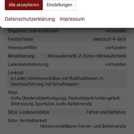
Alle akzeptieren
Einstellungen
Innen
Datenschutzerklärung
Impressum
Armlehnen
Mittelarmlehne
Doppelter Laderaumboden
vorhanden
Fensterheber
elektrisch 4-fach
Innenraumfilter
vorhanden
Klimatisierung
Klimaautomatik, 2-Zonen-Klimaautomatik
Laderaumabdeckung
vorhanden
Lenkrad
in Leder, höhenverstellbar, mit Multifunktionen, in
Sportausführung, mit Schaltwippen
Sitze
Isofix (Kindersitzbefestigung), Rücksitzbank hinten geteilt,
Sitzheizung, Sportsitze, Isofix Beifahrersitz
Sitze: Lordosenstütze
Fahrer und Beifahrer
Sitze: Verstellbarkeit
Höhenverstellbarer Fahrer- und Beifahrersitz