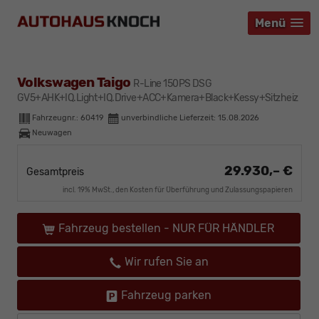
Menü
Menü
Menü
Volkswagen Taigo
R-Line 150PS DSG
GV5+AHK+IQ.Light+IQ.Drive+ACC+Kamera+Black+Kessy+Sitzheiz
Fahrzeugnr.:
60419
unverbindliche Lieferzeit:
15.08.2026
Neuwagen
29.930,– €
Gesamtpreis
incl. 19% MwSt., den Kosten für Überführung und Zulassungspapieren
Fahrzeug bestellen - NUR FÜR HÄNDLER
Wir rufen Sie an
Fahrzeug parken