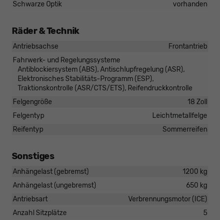
Schwarze Optik
vorhanden
Räder & Technik
Antriebsachse
Frontantrieb
Fahrwerk- und Regelungssysteme
Antiblockiersystem (ABS), Antischlupfregelung (ASR),
Elektronisches Stabilitäts-Programm (ESP),
Traktionskontrolle (ASR/CTS/ETS), Reifendruckkontrolle
Felgengröße
18 Zoll
Felgentyp
Leichtmetallfelge
Reifentyp
Sommerreifen
Sonstiges
Anhängelast (gebremst)
1200 kg
Anhängelast (ungebremst)
650 kg
Antriebsart
Verbrennungsmotor (ICE)
Anzahl Sitzplätze
5