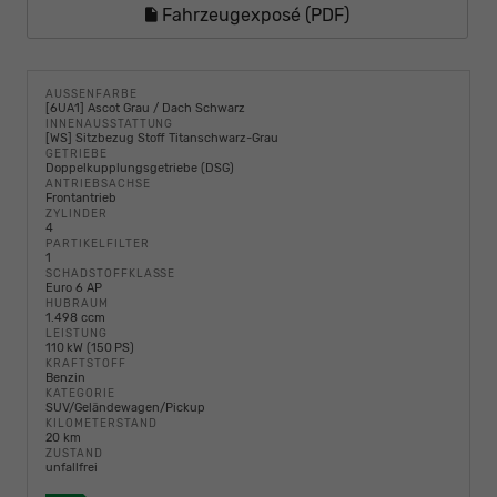
Fahrzeugexposé (PDF)
AUSSENFARBE
[6UA1] Ascot Grau / Dach Schwarz
INNENAUSSTATTUNG
[WS] Sitzbezug Stoff Titanschwarz-Grau
GETRIEBE
Doppelkupplungsgetriebe (DSG)
ANTRIEBSACHSE
Frontantrieb
ZYLINDER
4
PARTIKELFILTER
1
SCHADSTOFFKLASSE
Euro 6 AP
HUBRAUM
1.498 ccm
LEISTUNG
110 kW (150 PS)
KRAFTSTOFF
Benzin
KATEGORIE
SUV/Geländewagen/Pickup
KILOMETERSTAND
20 km
ZUSTAND
unfallfrei