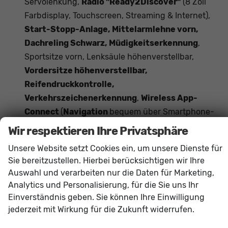
Servolenkung,
Radio "Ready2Discover"
(8 Zoll
Farbdisplay, Touchscreen, Streaming & Internet),
Start-Stopp-Anlage, Mittelarmlehne vorn,
Dachreling Schwarz, Müdigkeitserkennung
,
Sportsitze vorn, Lenksäule höhenverstellbar,
Vordersitze höhenverstellbar,
Reifendruckkontrolle,
Verkehrszeichenerkennung
,
Wireless App-
Connect
(
Navigation
bequem über Smartphone-
Apps wie Google Maps oder Apple Karten
Wir respektieren Ihre Privatsphäre
möglich)
Unsere Website setzt Cookies ein, um unsere Dienste für
Das Fahrzeug verfügt über kein fest verbautes
Sie bereitzustellen. Hierbei berücksichtigen wir Ihre
Navigationssystem. Durch
Apple CarPlay /
Auswahl und verarbeiten nur die Daten für Marketing,
Android Auto
ist jedoch eine
Navigation
über
Analytics und Personalisierung, für die Sie uns Ihr
kompatible Smartphone-Apps (z.B. Google Maps
Einverständnis geben. Sie können Ihre Einwilligung
oder Apple Karten) über den
Fahrzeugbildschirm
jederzeit mit Wirkung für die Zukunft widerrufen.
möglich.