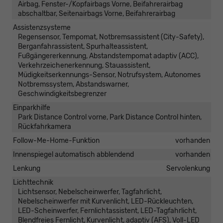
Airbag, Fenster-/Kopfairbags Vorne, Beifahrerairbag
abschaltbar, Seitenairbags Vorne, Beifahrerairbag
Assistenzsysteme
Regensensor, Tempomat, Notbremsassistent (City-Safety),
Berganfahrassistent, Spurhalteassistent,
Fußgängererkennung, Abstandstempomat adaptiv (ACC),
Verkehrzeichenerkennung, Stauassistent,
Müdigkeitserkennungs-Sensor, Notrufsystem, Autonomes
Notbremssystem, Abstandswarner,
Geschwindigkeitsbegrenzer
Einparkhilfe
Park Distance Control vorne, Park Distance Control hinten,
Rückfahrkamera
Follow-Me-Home-Funktion
vorhanden
Innenspiegel automatisch abblendend
vorhanden
Lenkung
Servolenkung
Lichttechnik
Lichtsensor, Nebelscheinwerfer, Tagfahrlicht,
Nebelscheinwerfer mit Kurvenlicht, LED-Rückleuchten,
LED-Scheinwerfer, Fernlichtassistent, LED-Tagfahrlicht,
Blendfreies Fernlicht, Kurvenlicht, adaptiv (AFS), Voll-LED