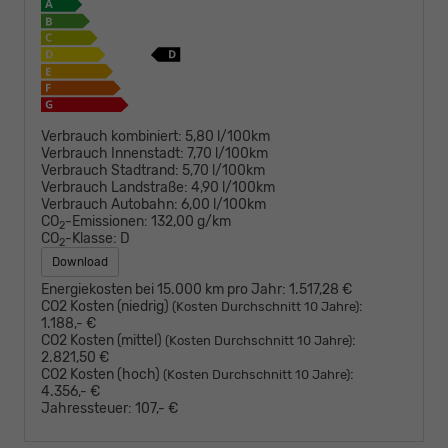
Verbrauch kombiniert:
5,80 l/100km
Verbrauch Innenstadt:
7,70 l/100km
Verbrauch Stadtrand:
5,70 l/100km
Verbrauch Landstraße:
4,90 l/100km
Verbrauch Autobahn:
6,00 l/100km
CO
-Emissionen:
132,00 g/km
2
CO
-Klasse:
D
2
Download
Energiekosten bei 15.000 km pro Jahr:
1.517,28 €
CO2 Kosten (niedrig)
:
(Kosten Durchschnitt 10 Jahre)
1.188,- €
CO2 Kosten (mittel)
:
(Kosten Durchschnitt 10 Jahre)
2.821,50 €
CO2 Kosten (hoch)
:
(Kosten Durchschnitt 10 Jahre)
4.356,- €
Jahressteuer:
107,- €