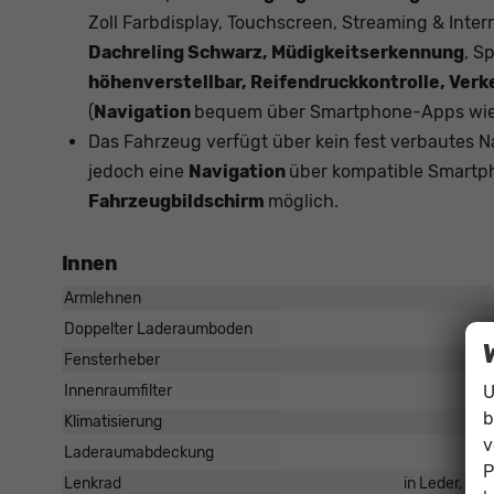
Zoll Farbdisplay, Touchscreen, Streaming & Inter
Dachreling Schwarz, Müdigkeitserkennung
, S
höhenverstellbar, Reifendruckkontrolle, Ve
(
Navigation
bequem über Smartphone-Apps wie 
Das Fahrzeug verfügt über kein fest verbautes 
jedoch eine
Navigation
über kompatible Smartph
Fahrzeugbildschirm
möglich.
Innen
Armlehnen
Doppelter Laderaumboden
Fensterheber
U
Innenraumfilter
b
Klimatisierung
v
Laderaumabdeckung
P
Lenkrad
in Leder, hö