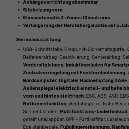
Anhängevorrichtung abnehmbar
Sitzheizung vorn
Klimaautomatik 2-Zonen-Climatronic
Verlängerung der Herstellergarantie auf 5 Ja
Serienausstattung:
USB-Schnittstelle, Dreipunkt-Sicherheitsgurte, K
Beifahrerairbag-Deaktivierung, Centerairbag, Se
Vordersitzlehnen, Induktionsladen für Smart
Zentralverriegelung mit Funkfernbedienung
,
Bordcomputer, Digitaler Radioempfang DAB+, 
Außenspiegel elektrisch einstell- und beheiz
vorn und hinten elektrisch
, ESC, ABS, ASR, ED
Notbremsfunktion
, Wegfahrsperre, Isofix Beif
Sonnenblenden,
Multifunktions-Lederlenkrad
geteilt umklappbar, OPF - Partikelfilter, Leseleu
Edelstahlpedale,
Fußgängererkennung, Radfah