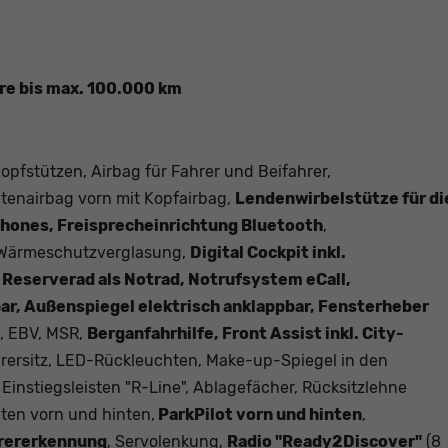
hre bis max. 100.000 km
opfstützen, Airbag für Fahrer und Beifahrer,
itenairbag vorn mit Kopfairbag,
Lendenwirbelstütze für di
phones, Freisprecheinrichtung Bluetooth
,
 Wärmeschutzverglasung,
Digital Cockpit inkl.
Reserverad als Notrad, Notrufsystem eCall,
bar, Außenspiegel elektrisch anklappbar, Fensterheber
S, EBV, MSR,
Berganfahrhilfe, Front Assist inkl. City-
ahrersitz, LED-Rückleuchten, Make-up-Spiegel in den
, Einstiegsleisten "R-Line", Ablagefächer, Rücksitzlehne
chten vorn und hinten,
ParkPilot vorn und hinten
,
rererkennung
, Servolenkung,
Radio "Ready2Discover"
(8