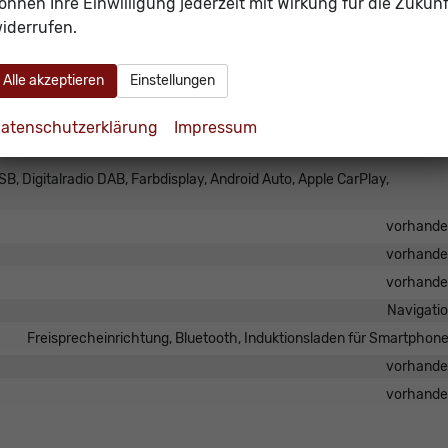
önnen Ihre Einwilligung jederzeit mit Wirkung für die Zukunf
, Rücksitzbank hinten geteilt, Sitzheizung, Sportsitze, Isofix Beifahrersi
iderrufen.
Fahrer und Beifahr
Höhenverstellbarer Fahrer- und Beifahrersi
Alle akzeptieren
Einstellungen
atenschutzerklärung
Impressum
B, Digitalradio DAB, Farbdisplay, Android Auto, Apple CarPlay,
vorhand
vorhand
vorhand
Navigati
Freisprecheinrichtung, Bluetooth, Induktionsladen für Smartphon
vorhand
vorhand