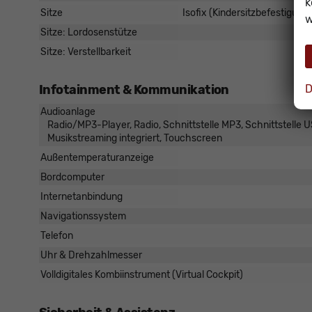
k
Sitze
Isofix (Kindersitzbefestigung)
w
Sitze: Lordosenstütze
Sitze: Verstellbarkeit
D
Infotainment & Kommunikation
Audioanlage
Radio/MP3-Player, Radio, Schnittstelle MP3, Schnittstelle US
Musikstreaming integriert, Touchscreen
Außentemperaturanzeige
Bordcomputer
Internetanbindung
Navigationssystem
Telefon
Uhr & Drehzahlmesser
Volldigitales Kombiinstrument (Virtual Cockpit)