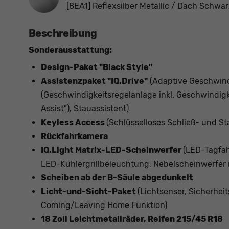
[8EA1] Reflexsilber Metallic / Dach Schwar
Beschreibung
Sonderausstattung:
Design-Paket "Black Style"
Assistenzpaket "IQ.Drive"
(Adaptive Geschwind
(Geschwindigkeitsregelanlage inkl. Geschwindigk
Assist"), Stauassistent)
Keyless Access
(Schlüsselloses Schließ- und St
Rückfahrkamera
IQ.Light Matrix-LED-Scheinwerfer
(LED-Tagfahr
LED-Kühlergrillbeleuchtung, Nebelscheinwerfer 
Scheiben ab der B-Säule abgedunkelt
Licht-und-Sicht-Paket
(Lichtsensor, Sicherhe
Coming/Leaving Home Funktion)
18 Zoll Leichtmetallräder, Reifen 215/45 R18