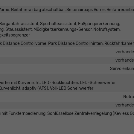
orne, Beifahrerairbag abschaltbar, Seitenairbags Vorne, Beifahrerairb
Berganfahrassistent, Spurhalteassistent, Fußgängererkennung,
, Stauassistent, Müdigkeitserkennungs-Sensor, Notrufsystem,
keitsbegrenzer
k Distance Control vorne, Park Distance Control hinten, Rückfahrkame
vorhand
vorhand
Servolenku
werfer mit Kurvenlicht, LED-Rückleuchten, LED-Scheinwerfer,
 Kurvenlicht, adaptiv (AFS), Voll-LED Scheinwerfer
Notr
vorhand
g mit Funkfernbedienung, Schlüssellose Zentralverriegelung (Keyless G