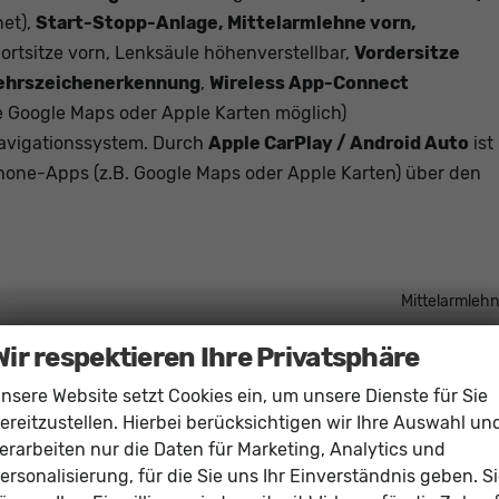
net),
Start-Stopp-Anlage, Mittelarmlehne vorn,
portsitze vorn, Lenksäule höhenverstellbar,
Vordersitze
rkehrszeichenerkennung
,
Wireless App-Connect
Google Maps oder Apple Karten möglich)
Navigationssystem. Durch
Apple CarPlay / Android Auto
ist
one-Apps (z.B. Google Maps oder Apple Karten) über den
Mittelarmleh
vorhand
Wir respektieren Ihre Privatsphäre
elektrisch 4-fa
nsere Website setzt Cookies ein, um unsere Dienste für Sie
vorhand
ereitzustellen. Hierbei berücksichtigen wir Ihre Auswahl un
Klimaautomatik, 2-Zonen-Klimaautomat
erarbeiten nur die Daten für Marketing, Analytics und
vorhand
ersonalisierung, für die Sie uns Ihr Einverständnis geben. S
henverstellbar, mit Multifunktionen, in Sportausführung, mit Schaltwipp