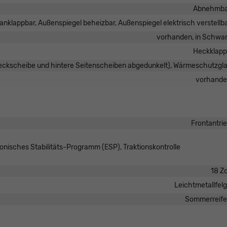
Abnehmba
anklappbar, Außenspiegel beheizbar, Außenspiegel elektrisch verstellb
vorhanden, in Schwa
Heckklap
Heckscheibe und hintere Seitenscheiben abgedunkelt), Wärmeschutzgl
vorhand
Frontantri
ronisches Stabilitäts-Programm (ESP), Traktionskontrolle
18 Zo
Leichtmetallfel
Sommerreif