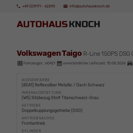
+49 (0)9171 - 62290
info@autohausknoch.de
Volkswagen Taigo
R-Line 150PS DSG 
Fahrzeugnr.:
60421
unverbindliche Lieferzeit:
15.08.2026
AUSSENFARBE
[8EA1] Reflexsilber Metallic / Dach Schwarz
INNENAUSSTATTUNG
[WS] Sitzbezug Stoff Titanschwarz-Grau
GETRIEBE
Doppelkupplungsgetriebe (DSG)
ANTRIEBSACHSE
Frontantrieb
ZYLINDER