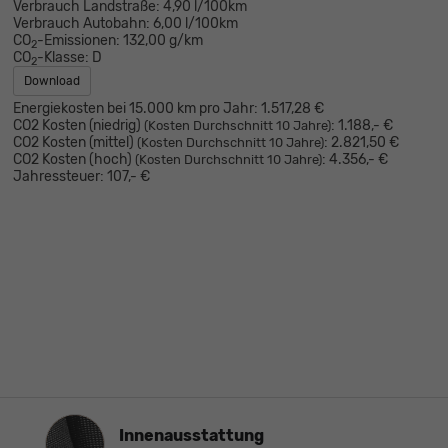
Verbrauch Landstraße:
4,90 l/100km
Verbrauch Autobahn:
6,00 l/100km
CO
-Emissionen:
132,00 g/km
2
CO
-Klasse:
D
2
Download
Energiekosten bei 15.000 km pro Jahr:
1.517,28 €
CO2 Kosten (niedrig)
:
1.188,- €
(Kosten Durchschnitt 10 Jahre)
CO2 Kosten (mittel)
:
2.821,50 €
(Kosten Durchschnitt 10 Jahre)
CO2 Kosten (hoch)
:
4.356,- €
(Kosten Durchschnitt 10 Jahre)
Jahressteuer:
107,- €
Innenausstattung
Innenausstattung