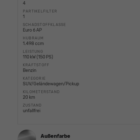
4
PARTIKELFILTER
1
SCHADSTOFFKLASSE
Euro 6 AP
HUBRAUM
1.498 ccm
LEISTUNG
110 kW (150 PS)
KRAFTSTOFF
Benzin
KATEGORIE
SUV/Geländewagen/Pickup
KILOMETERSTAND
20 km
ZUSTAND
unfallfrei
Außenfarbe