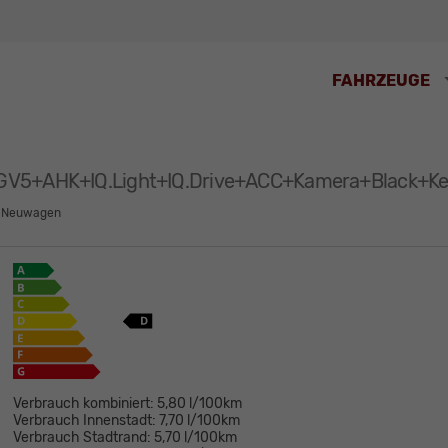
FAHRZEUGE
GV5+AHK+IQ.Light+IQ.Drive+ACC+Kamera+Black+Ke
Neuwagen
Verbrauch kombiniert:
5,80 l/100km
Verbrauch Innenstadt:
7,70 l/100km
Verbrauch Stadtrand:
5,70 l/100km