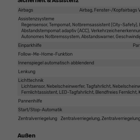
Sicherheit & Assistenz
Airbags
Airbag, Fenster-/Kopfairbags V
Assistenzsysteme
Regensensor, Tempomat, Notbremsassistent (City-Safety), 
Abstandstempomat adaptiv (ACC), Verkehrzeichenerkennung
Autonomes Notbremssystem, Abstandswarner, Geschwindig
Einparkhilfe
Par
Follow-Me-Home-Funktion
Innenspiegel automatisch abblendend
Lenkung
Lichttechnik
Lichtsensor, Nebelscheinwerfer, Tagfahrlicht, Nebelschein
Fernlichtassistent, LED-Tagfahrlicht, Blendfreies Fernlicht,
Pannenhilfe
Start/Stop-Automatik
Zentralverriegelung
Zentralverriegelung, Zentralverriegelun
Außen