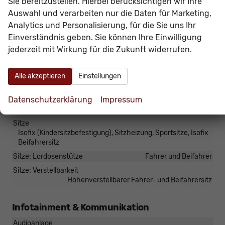
Sie bereitzustellen. Hierbei berücksichtigen wir Ihre
Armlehnen
Mittelarmlehne
Auswahl und verarbeiten nur die Daten für Marketing,
Doppelter Laderaumboden
vorhanden
Analytics und Personalisierung, für die Sie uns Ihr
Fensterheber
elektrisch 4-fach
Einverständnis geben. Sie können Ihre Einwilligung
Innenraumfilter
vorhanden
jederzeit mit Wirkung für die Zukunft widerrufen.
Klimatisierung
Klimaautomatik, 2-Zonen-Klimaautomatik
Alle akzeptieren
Einstellungen
Laderaumabdeckung
vorhanden
Lenkrad
Datenschutzerklärung
Impressum
in Leder, höhenverstellbar, mit Multifunktionen, in
Sportausführung, mit Schaltwippen
Sitze
Isofix (Kindersitzbefestigung), Sitzheizung, Sportsitze, Isofix
Beifahrersitz
Sitze: Lordosenstütze
Fahrer und Beifahrer
Sitze: Verstellbarkeit
Höhenverstellbarer Fahrer- und Beifahrersitz
Infotainment & Kommunikation
Audioanlage