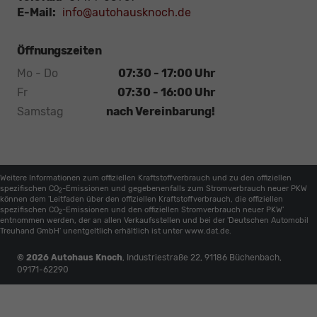
E-Mail:
info@autohausknoch.de
Öffnungszeiten
Mo - Do
07:30 - 17:00 Uhr
Fr
07:30 - 16:00 Uhr
Samstag
nach Vereinbarung!
Weitere Informationen zum offiziellen Kraftstoffverbrauch und zu den offiziellen
spezifischen CO
-Emissionen und gegebenenfalls zum Stromverbrauch neuer PKW
2
können dem 'Leitfaden über den offiziellen Kraftstoffverbrauch, die offiziellen
spezifischen CO
-Emissionen und den offiziellen Stromverbrauch neuer PKW'
2
entnommen werden, der an allen Verkaufsstellen und bei der 'Deutschen Automobil
Treuhand GmbH' unentgeltlich erhältlich ist unter www.dat.de.
© 2026
Autohaus Knoch
,
Industriestraße 22
,
91186
Büchenbach,
09171-62290