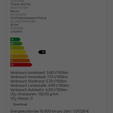
LEISTUNG
110 kW (150 PS)
KRAFTSTOFF
Benzin
KATEGORIE
SUV/Geländewagen/Pickup
KILOMETERSTAND
20 km
ZUSTAND
unfallfrei
Verbrauch kombiniert:
5,80 l/100km
Verbrauch Innenstadt:
7,70 l/100km
Verbrauch Stadtrand:
5,70 l/100km
Verbrauch Landstraße:
4,90 l/100km
Verbrauch Autobahn:
6,00 l/100km
CO
-Emissionen:
132,00 g/km
2
CO
-Klasse:
D
2
Download
Energiekosten bei 15.000 km pro Jahr:
1.517,28 €