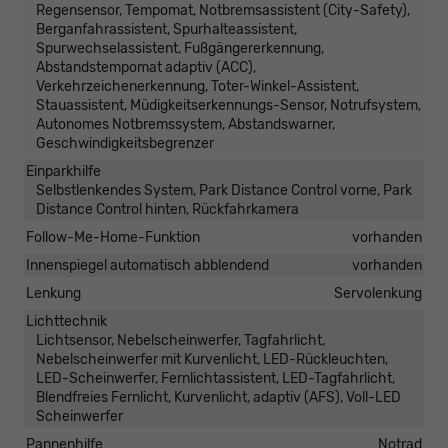
Regensensor, Tempomat, Notbremsassistent (City-Safety),
Berganfahrassistent, Spurhalteassistent,
Spurwechselassistent, Fußgängererkennung,
Abstandstempomat adaptiv (ACC),
Verkehrzeichenerkennung, Toter-Winkel-Assistent,
Stauassistent, Müdigkeitserkennungs-Sensor, Notrufsystem,
Autonomes Notbremssystem, Abstandswarner,
Geschwindigkeitsbegrenzer
Einparkhilfe
Selbstlenkendes System, Park Distance Control vorne, Park
Distance Control hinten, Rückfahrkamera
Follow-Me-Home-Funktion
vorhanden
Innenspiegel automatisch abblendend
vorhanden
Lenkung
Servolenkung
Lichttechnik
Lichtsensor, Nebelscheinwerfer, Tagfahrlicht,
Nebelscheinwerfer mit Kurvenlicht, LED-Rückleuchten,
LED-Scheinwerfer, Fernlichtassistent, LED-Tagfahrlicht,
Blendfreies Fernlicht, Kurvenlicht, adaptiv (AFS), Voll-LED
Scheinwerfer
Pannenhilfe
Notrad