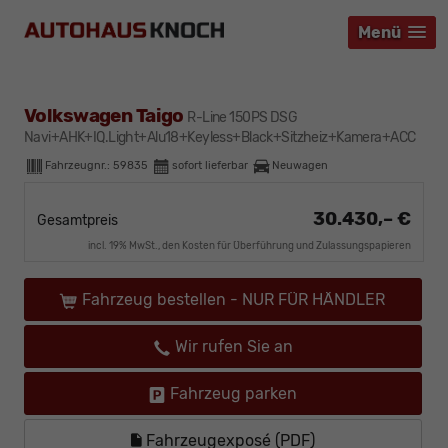
Menü
Menü
Menü
Volkswagen Taigo
R-Line 150PS DSG
Navi+AHK+IQ.Light+Alu18+Keyless+Black+Sitzheiz+Kamera+ACC
Fahrzeugnr.:
59835
sofort lieferbar
Neuwagen
30.430,– €
Gesamtpreis
incl. 19% MwSt., den Kosten für Überführung und Zulassungspapieren
Fahrzeug bestellen - NUR FÜR HÄNDLER
Wir rufen Sie an
Fahrzeug parken
Fahrzeugexposé (PDF)