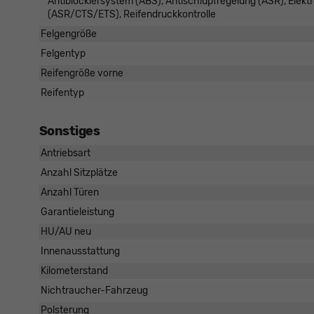
Antiblockiersystem (ABS), Antischlupfregelung (ASR), Elekt
(ASR/CTS/ETS), Reifendruckkontrolle
Felgengröße
Felgentyp
Reifengröße vorne
Reifentyp
Sonstiges
Antriebsart
Anzahl Sitzplätze
Anzahl Türen
Garantieleistung
HU/AU neu
Innenausstattung
Kilometerstand
Nichtraucher-Fahrzeug
Polsterung