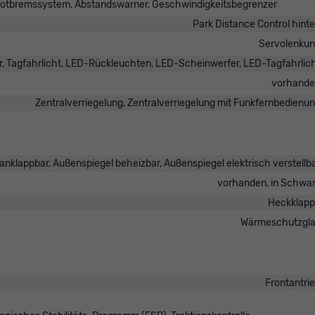
otbremssystem, Abstandswarner, Geschwindigkeitsbegrenzer
Park Distance Control hint
Servolenku
r, Tagfahrlicht, LED-Rückleuchten, LED-Scheinwerfer, LED-Tagfahrlic
vorhand
Zentralverriegelung, Zentralverriegelung mit Funkfernbedienu
anklappbar, Außenspiegel beheizbar, Außenspiegel elektrisch verstellb
vorhanden, in Schwa
Heckklap
Wärmeschutzgl
Frontantri