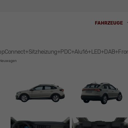
FAHRZEUGE
AppConnect+Sitzheizung+PDC+Alu16+LED+DAB+Fron
Neuwagen