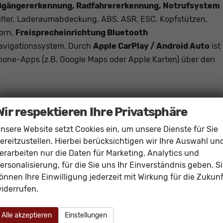
ßgängererkennung, Radfahrererkennung, Notrufsystem
ilter, Laderaumabdeckung, ABS, ASR, ESC, Kopfstützen,
orn,
Freisprecheinrichtung Bluetooth
Navigationssystem. Durch
Apple CarPlay / Android Auto
ist
one-Apps (z.B. Google Maps oder Apple Karten) über den
Wir respektieren Ihre Privatsphäre
Mittelarmleh
nsere Website setzt Cookies ein, um unsere Dienste für Sie
vorhand
ereitzustellen. Hierbei berücksichtigen wir Ihre Auswahl un
elektrisch 4-fa
erarbeiten nur die Daten für Marketing, Analytics und
vorhand
ersonalisierung, für die Sie uns Ihr Einverständnis geben. S
Klimaanlage manue
önnen Ihre Einwilligung jederzeit mit Wirkung für die Zukunf
vorhand
iderrufen.
in Leder, höhenverstellbar, mit Multifunktionen, mit Schaltwipp
Isofix (Kindersitzbefestigung), Rücksitzbank hinten geteilt, Sitzheizu
Alle akzeptieren
Einstellungen