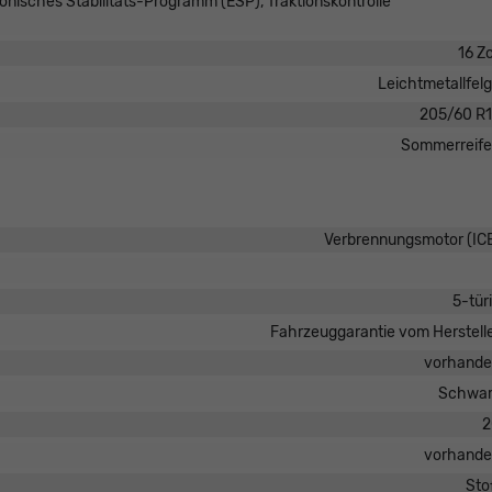
ronisches Stabilitäts-Programm (ESP), Traktionskontrolle
16 Zo
Leichtmetallfel
205/60 R
Sommerreif
Verbrennungsmotor (IC
5-tür
Fahrzeuggarantie vom Herstell
vorhand
Schwar
2
vorhand
Sto