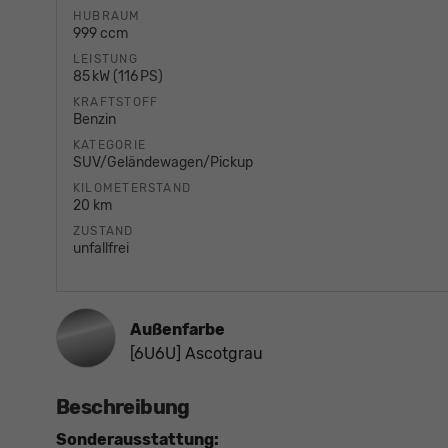
HUBRAUM
999 ccm
LEISTUNG
85 kW (116 PS)
KRAFTSTOFF
Benzin
KATEGORIE
SUV/Geländewagen/Pickup
KILOMETERSTAND
20 km
ZUSTAND
unfallfrei
Außenfarbe
[6U6U] Ascotgrau
Beschreibung
Sonderausstattung: