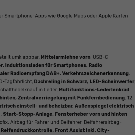
r Smartphone-Apps wie Google Maps oder Apple Karten
eteilt umklappbar,
Mittelarmlehne vorn
, USB-C
er, Induktionsladen für Smartphones, Radio
taler Radioempfang DAB+, Verkehrszeichenerkennung
,
-Tagfahrlicht,
Dachreling in Schwarz, LED-Scheinwerfer
chalthebelknauf in Leder,
Multifunktions-Lederlenkrad
 hinten, Zentralverriegelung mit Funkfernbedienung
, 12
trisch einstell- und beheizbar, Außenspiegel elektrisch
g,
Start-Stopp-Anlage, Fensterheber vorn und hinten
sofix, Airbag für Fahrer und Beifahrer, Beifahrerairbag-
,
Reifendruckkontrolle, Front Assist inkl. City-