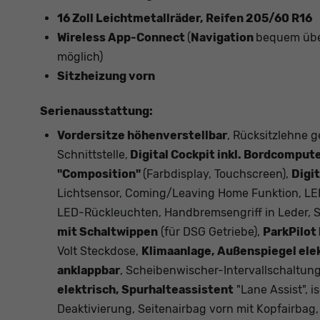
16 Zoll Leichtmetallräder, Reifen 205/60 R16
Wireless App-Connect
(
Navigation
bequem übe
möglich)
Sitzheizung vorn
Serienausstattung:
Vordersitze höhenverstellbar
, Rücksitzlehne g
Schnittstelle,
Digital Cockpit inkl. Bordcomput
"Composition"
(Farbdisplay, Touchscreen),
Digi
Lichtsensor, Coming/Leaving Home Funktion, LED
LED-Rückleuchten, Handbremsengriff in Leder, S
mit Schaltwippen
(für DSG Getriebe),
ParkPilot
Volt Steckdose,
Klimaanlage, Außenspiegel elek
anklappbar
, Scheibenwischer-Intervallschaltun
elektrisch, Spurhalteassistent
"Lane Assist", i
Deaktivierung, Seitenairbag vorn mit Kopfairbag