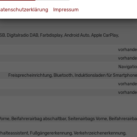
Höhenverstellbarer Fahrer- und Beifahrersi
atenschutzerklärung
Impressum
B, Digitalradio DAB, Farbdisplay, Android Auto, Apple CarPlay,
vorhand
vorhand
Navigati
Freisprecheinrichtung, Bluetooth, Induktionsladen für Smartphon
vorhand
vorhand
orne, Beifahrerairbag abschaltbar, Seitenairbags Vorne, Beifahrerairb
urhalteassistent, Fußgängererkennung, Verkehrzeichenerkennung,