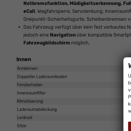
Notbremsfunktion, Müdigkeitserkennung, Fu
eCall
, Wegfahrsperre, Servolenkung, Innenraumf
Dreipunkt-Sicherheitsgurte, Scheibenbremsen v
Das Fahrzeug verfügt über kein fest verbautes 
jedoch eine
Navigation
über kompatible Smartph
Fahrzeugbildschirm
möglich.
Innen
Armlehnen
U
Doppelter Laderaumboden
b
Fensterheber
v
Innenraumfilter
P
Klimatisierung
k
Laderaumabdeckung
w
Lenkrad
Sitze