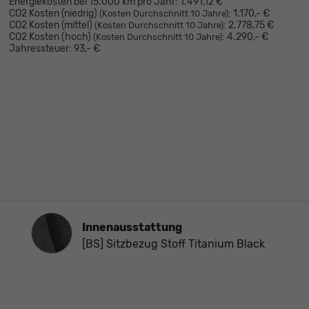
Energiekosten bei 15.000 km pro Jahr:
1.491,12 €
CO2 Kosten (niedrig)
:
1.170,- €
(Kosten Durchschnitt 10 Jahre)
CO2 Kosten (mittel)
:
2.778,75 €
(Kosten Durchschnitt 10 Jahre)
CO2 Kosten (hoch)
:
4.290,- €
(Kosten Durchschnitt 10 Jahre)
Jahressteuer:
93,- €
Innenausstattung
Innenausstattung
[BS] Sitzbezug Stoff Titanium Black