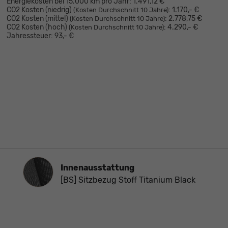
Energiekosten bei 15.000 km pro Jahr:
1.491,12 €
CO2 Kosten (niedrig)
:
1.170,- €
(Kosten Durchschnitt 10 Jahre)
CO2 Kosten (mittel)
:
2.778,75 €
(Kosten Durchschnitt 10 Jahre)
CO2 Kosten (hoch)
:
4.290,- €
(Kosten Durchschnitt 10 Jahre)
Jahressteuer:
93,- €
Innenausstattung
Innenausstattung
[BS] Sitzbezug Stoff Titanium Black