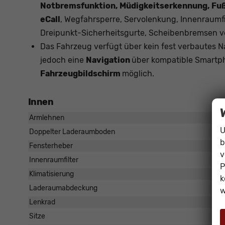
Notbremsfunktion, Müdigkeitserkennung, Fu
eCall
, Wegfahrsperre, Servolenkung, Innenraumf
Dreipunkt-Sicherheitsgurte, Scheibenbremsen v
Das Fahrzeug verfügt über kein fest verbautes 
jedoch eine
Navigation
über kompatible Smartph
Fahrzeugbildschirm
möglich.
Innen
Armlehnen
U
Doppelter Laderaumboden
b
Fensterheber
v
Innenraumfilter
P
Klimatisierung
k
Laderaumabdeckung
w
Lenkrad
Sitze