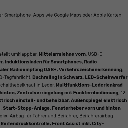
r Smartphone-Apps wie Google Maps oder Apple Karten
eteilt umklappbar,
Mittelarmlehne vorn
, USB-C
er, Induktionsladen für Smartphones, Radio
taler Radioempfang DAB+, Verkehrszeichenerkennung
,
-Tagfahrlicht,
Dachreling in Schwarz, LED-Scheinwerfer
chalthebelknauf in Leder,
Multifunktions-Lederlenkrad
 hinten, Zentralverriegelung mit Funkfernbedienung
, 12
trisch einstell- und beheizbar, Außenspiegel elektrisch
g,
Start-Stopp-Anlage, Fensterheber vorn und hinten
sofix, Airbag für Fahrer und Beifahrer, Beifahrerairbag-
,
Reifendruckkontrolle, Front Assist inkl. City-