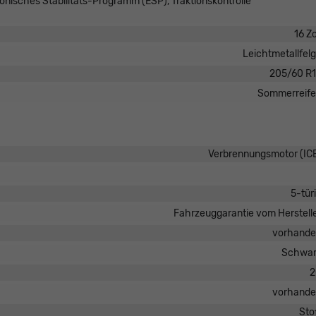
ronisches Stabilitäts-Programm (ESP), Traktionskontrolle
16 Zo
Leichtmetallfel
205/60 R
Sommerreif
Verbrennungsmotor (IC
5-tür
Fahrzeuggarantie vom Herstell
vorhand
Schwar
2
vorhand
Sto