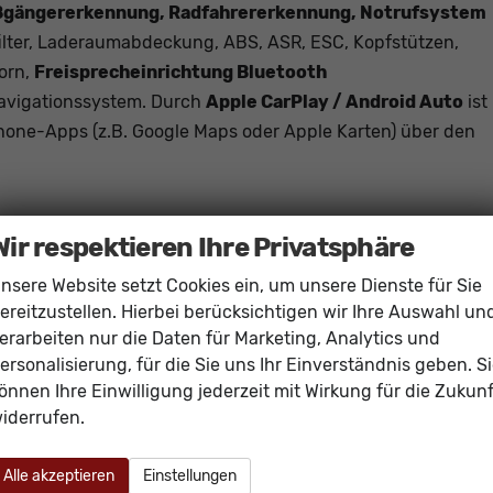
ßgängererkennung, Radfahrererkennung, Notrufsystem
ilter, Laderaumabdeckung, ABS, ASR, ESC, Kopfstützen,
orn,
Freisprecheinrichtung Bluetooth
Navigationssystem. Durch
Apple CarPlay / Android Auto
ist
one-Apps (z.B. Google Maps oder Apple Karten) über den
Wir respektieren Ihre Privatsphäre
Mittelarmleh
nsere Website setzt Cookies ein, um unsere Dienste für Sie
vorhand
ereitzustellen. Hierbei berücksichtigen wir Ihre Auswahl un
elektrisch 4-fa
erarbeiten nur die Daten für Marketing, Analytics und
vorhand
ersonalisierung, für die Sie uns Ihr Einverständnis geben. S
Klimaanlage manue
önnen Ihre Einwilligung jederzeit mit Wirkung für die Zukunf
vorhand
iderrufen.
in Leder, höhenverstellbar, mit Multifunktionen, mit Schaltwipp
Isofix (Kindersitzbefestigung), Rücksitzbank hinten geteilt, Sitzheizu
Alle akzeptieren
Einstellungen