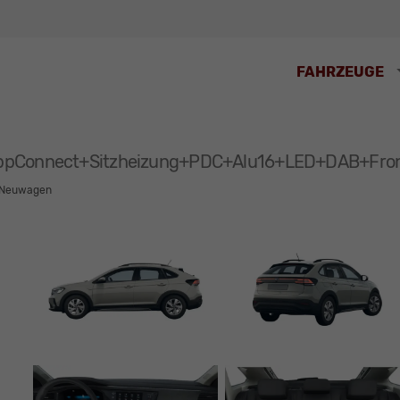
FAHRZEUGE
AppConnect+Sitzheizung+PDC+Alu16+LED+DAB+Fron
Neuwagen