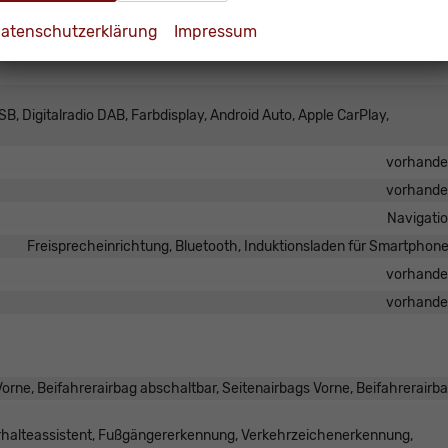
Höhenverstellbarer Fahrer- und Beifahrersi
atenschutzerklärung
Impressum
B, Digitalradio DAB, Farbdisplay, Android Auto, Apple CarPlay,
vorhand
vorhand
Navigati
Freisprecheinrichtung, Bluetooth, Induktionsladen für Smartphon
vorhand
vorhand
orne, Beifahrerairbag abschaltbar, Seitenairbags Vorne, Beifahrerairb
urhalteassistent, Fußgängererkennung, Verkehrzeichenerkennung,