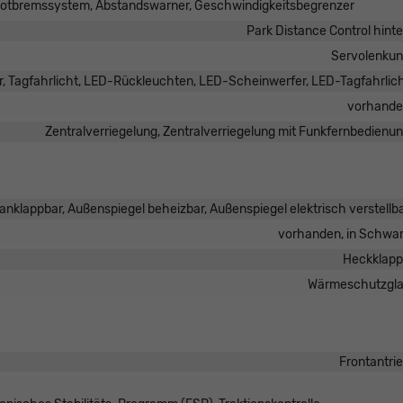
otbremssystem, Abstandswarner, Geschwindigkeitsbegrenzer
Park Distance Control hint
Servolenku
r, Tagfahrlicht, LED-Rückleuchten, LED-Scheinwerfer, LED-Tagfahrlic
vorhand
Zentralverriegelung, Zentralverriegelung mit Funkfernbedienu
anklappbar, Außenspiegel beheizbar, Außenspiegel elektrisch verstellb
vorhanden, in Schwa
Heckklap
Wärmeschutzgl
Frontantri