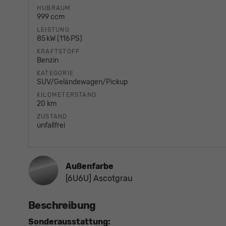
HUBRAUM
999 ccm
LEISTUNG
85 kW (116 PS)
KRAFTSTOFF
Benzin
KATEGORIE
SUV/Geländewagen/Pickup
KILOMETERSTAND
20 km
ZUSTAND
unfallfrei
Außenfarbe
[6U6U] Ascotgrau
Beschreibung
Sonderausstattung: