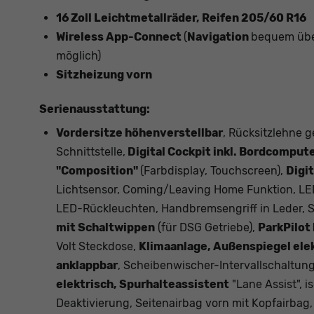
16 Zoll Leichtmetallräder, Reifen 205/60 R16
Wireless App-Connect
(
Navigation
bequem übe
möglich)
Sitzheizung vorn
Serienausstattung:
Vordersitze höhenverstellbar
, Rücksitzlehne g
Schnittstelle,
Digital Cockpit inkl. Bordcomput
"Composition"
(Farbdisplay, Touchscreen),
Digi
Lichtsensor, Coming/Leaving Home Funktion, LED
LED-Rückleuchten, Handbremsengriff in Leder, S
mit Schaltwippen
(für DSG Getriebe),
ParkPilot
Volt Steckdose,
Klimaanlage, Außenspiegel elek
anklappbar
, Scheibenwischer-Intervallschaltun
elektrisch, Spurhalteassistent
"Lane Assist", i
Deaktivierung, Seitenairbag vorn mit Kopfairbag