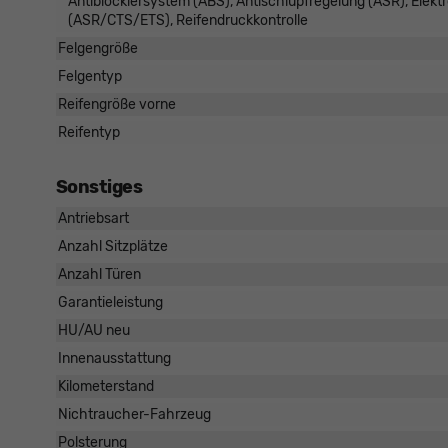
Antiblockiersystem (ABS), Antischlupfregelung (ASR), Elekt
(ASR/CTS/ETS), Reifendruckkontrolle
Felgengröße
Felgentyp
Reifengröße vorne
Reifentyp
Sonstiges
Antriebsart
Anzahl Sitzplätze
Anzahl Türen
Garantieleistung
HU/AU neu
Innenausstattung
Kilometerstand
Nichtraucher-Fahrzeug
Polsterung