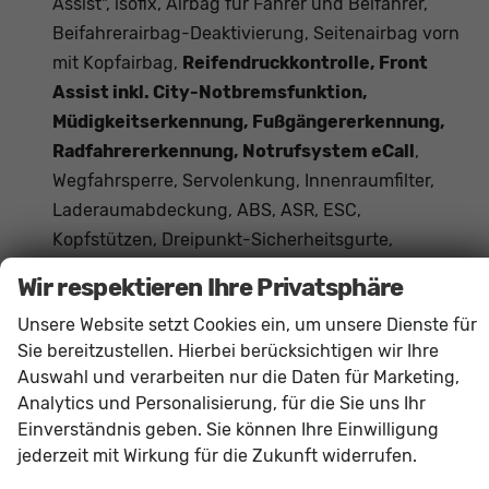
Assist", isofix, Airbag für Fahrer und Beifahrer,
Beifahrerairbag-Deaktivierung, Seitenairbag vorn
mit Kopfairbag,
Reifendruckkontrolle, Front
Assist inkl. City-Notbremsfunktion,
Müdigkeitserkennung, Fußgängererkennung,
Radfahrererkennung, Notrufsystem eCall
,
Wegfahrsperre, Servolenkung, Innenraumfilter,
Laderaumabdeckung, ABS, ASR, ESC,
Kopfstützen, Dreipunkt-Sicherheitsgurte,
Scheibenbremsen vorn, Freisprecheinrichtung
Wir respektieren Ihre Privatsphäre
Bluetooth
Unsere Website setzt Cookies ein, um unsere Dienste für
Das Fahrzeug verfügt über kein fest verbautes
Sie bereitzustellen. Hierbei berücksichtigen wir Ihre
Navigationssystem. Durch
Apple CarPlay /
Auswahl und verarbeiten nur die Daten für Marketing,
Android Auto
ist jedoch eine
Navigation
über
Analytics und Personalisierung, für die Sie uns Ihr
kompatible Smartphone-Apps (z.B. Google Maps
Einverständnis geben. Sie können Ihre Einwilligung
oder Apple Karten) über den
Fahrzeugbildschirm
jederzeit mit Wirkung für die Zukunft widerrufen.
möglich.