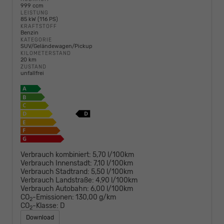
999 ccm
LEISTUNG
85 kW (116 PS)
KRAFTSTOFF
Benzin
KATEGORIE
SUV/Geländewagen/Pickup
KILOMETERSTAND
20 km
ZUSTAND
unfallfrei
Verbrauch kombiniert:
5,70 l/100km
Verbrauch Innenstadt:
7,10 l/100km
Verbrauch Stadtrand:
5,50 l/100km
Verbrauch Landstraße:
4,90 l/100km
Verbrauch Autobahn:
6,00 l/100km
CO
-Emissionen:
130,00 g/km
2
CO
-Klasse:
D
2
Download