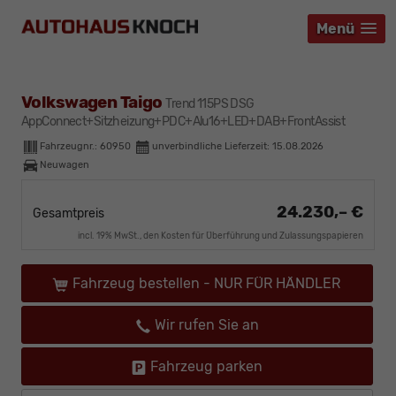
Menü
Menü
Menü
Volkswagen Taigo
Trend 115PS DSG
AppConnect+Sitzheizung+PDC+Alu16+LED+DAB+FrontAssist
Fahrzeugnr.:
60950
unverbindliche Lieferzeit:
15.08.2026
Neuwagen
24.230,– €
Gesamtpreis
incl. 19% MwSt., den Kosten für Überführung und Zulassungspapieren
Fahrzeug bestellen - NUR FÜR HÄNDLER
Wir rufen Sie an
Fahrzeug parken