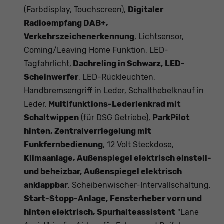
(Farbdisplay, Touchscreen),
Digitaler
Radioempfang DAB+,
Verkehrszeichenerkennung
, Lichtsensor,
Coming/Leaving Home Funktion, LED-
Tagfahrlicht,
Dachreling in Schwarz, LED-
Scheinwerfer
, LED-Rückleuchten,
Handbremsengriff in Leder, Schalthebelknauf in
Leder,
Multifunktions-Lederlenkrad mit
Schaltwippen
(für DSG Getriebe),
ParkPilot
hinten, Zentralverriegelung mit
Funkfernbedienung
, 12 Volt Steckdose,
Klimaanlage, Außenspiegel elektrisch einstell-
und beheizbar, Außenspiegel elektrisch
anklappbar
, Scheibenwischer-Intervallschaltung,
Start-Stopp-Anlage, Fensterheber vorn und
hinten elektrisch, Spurhalteassistent
"Lane