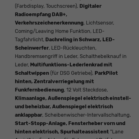
(Farbdisplay, Touchscreen),
Digitaler
Radioempfang DAB+,
Verkehrszeichenerkennung
, Lichtsensor,
Coming/Leaving Home Funktion, LED-
Tagfahrlicht,
Dachreling in Schwarz, LED-
Scheinwerfer
, LED-Rückleuchten,
Handbremsengriff in Leder, Schalthebelknauf in
Leder,
Multifunktions-Lederlenkrad mit
Schaltwippen
(für DSG Getriebe),
ParkPilot
hinten, Zentralverriegelung mit
Funkfernbedienung
, 12 Volt Steckdose,
Klimaanlage, Außenspiegel elektrisch einstell-
und beheizbar, Außenspiegel elektrisch
anklappbar
, Scheibenwischer-Intervallschaltung,
Start-Stopp-Anlage, Fensterheber vorn und
hinten elektrisch, Spurhalteassistent
"Lane