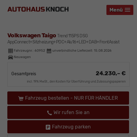
Menü
Menü
Menü
Volkswagen Taigo
Trend 115PS DSG
AppConnect+Sitzheizung+PDC+Alu16+LED+DAB+FrontAssist
Fahrzeugnr.:
60952
unverbindliche Lieferzeit:
15.08.2026
Neuwagen
24.230,– €
Gesamtpreis
incl. 19% MwSt., den Kosten für Überführung und Zulassungspapieren
Fahrzeug bestellen - NUR FÜR HÄNDLER
Wir rufen Sie an
Fahrzeug parken