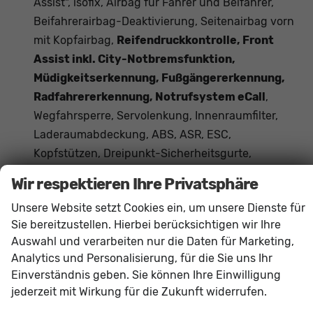
Assist", isofix, Airbag für Fahrer und Beifahrer,
Beifahrerairbag-Deaktivierung, Seitenairbag vorn
mit Kopfairbag,
Reifendruckkontrolle, Front
Assist inkl. City-Notbremsfunktion,
Müdigkeitserkennung, Fußgängererkennung,
Radfahrererkennung, Notrufsystem eCall
,
Wegfahrsperre, Servolenkung, Innenraumfilter,
Laderaumabdeckung, ABS, ASR, ESC,
Kopfstützen, Dreipunkt-Sicherheitsgurte,
Scheibenbremsen vorn, Freisprecheinrichtung
Wir respektieren Ihre Privatsphäre
Bluetooth
Unsere Website setzt Cookies ein, um unsere Dienste für
Das Fahrzeug verfügt über kein fest verbautes
Sie bereitzustellen. Hierbei berücksichtigen wir Ihre
Navigationssystem. Durch
Apple CarPlay /
Auswahl und verarbeiten nur die Daten für Marketing,
Android Auto
ist jedoch eine
Navigation
über
Analytics und Personalisierung, für die Sie uns Ihr
kompatible Smartphone-Apps (z.B. Google Maps
Einverständnis geben. Sie können Ihre Einwilligung
oder Apple Karten) über den
Fahrzeugbildschirm
jederzeit mit Wirkung für die Zukunft widerrufen.
möglich.