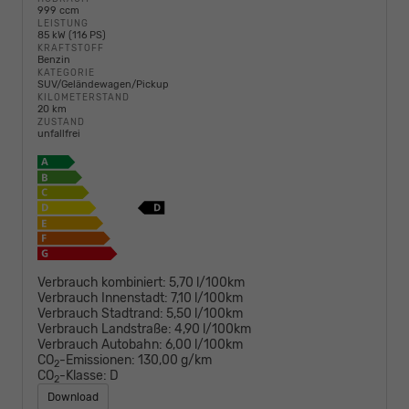
999 ccm
LEISTUNG
85 kW (116 PS)
KRAFTSTOFF
Benzin
KATEGORIE
SUV/Geländewagen/Pickup
KILOMETERSTAND
20 km
ZUSTAND
unfallfrei
Verbrauch kombiniert:
5,70 l/100km
Verbrauch Innenstadt:
7,10 l/100km
Verbrauch Stadtrand:
5,50 l/100km
Verbrauch Landstraße:
4,90 l/100km
Verbrauch Autobahn:
6,00 l/100km
CO
-Emissionen:
130,00 g/km
2
CO
-Klasse:
D
2
Download