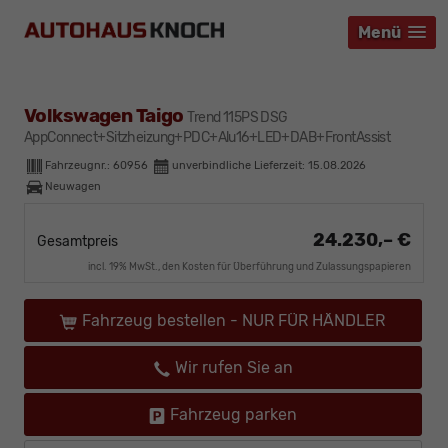
Menü
Menü
Menü
Volkswagen Taigo
Trend 115PS DSG
AppConnect+Sitzheizung+PDC+Alu16+LED+DAB+FrontAssist
Fahrzeugnr.:
60956
unverbindliche Lieferzeit:
15.08.2026
Neuwagen
24.230,– €
Gesamtpreis
incl. 19% MwSt., den Kosten für Überführung und Zulassungspapieren
Fahrzeug bestellen - NUR FÜR HÄNDLER
Wir rufen Sie an
Fahrzeug parken