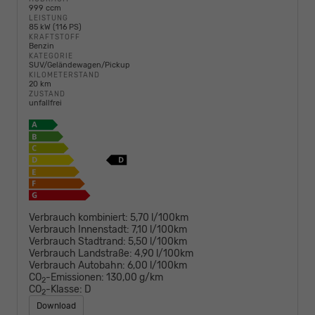
999 ccm
LEISTUNG
85 kW (116 PS)
KRAFTSTOFF
Benzin
KATEGORIE
SUV/Geländewagen/Pickup
KILOMETERSTAND
20 km
ZUSTAND
unfallfrei
Verbrauch kombiniert:
5,70 l/100km
Verbrauch Innenstadt:
7,10 l/100km
Verbrauch Stadtrand:
5,50 l/100km
Verbrauch Landstraße:
4,90 l/100km
Verbrauch Autobahn:
6,00 l/100km
CO
-Emissionen:
130,00 g/km
2
CO
-Klasse:
D
2
Download