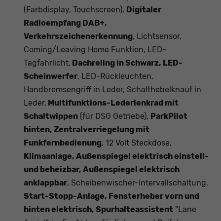
(Farbdisplay, Touchscreen),
Digitaler
Radioempfang DAB+,
Verkehrszeichenerkennung
, Lichtsensor,
Coming/Leaving Home Funktion, LED-
Tagfahrlicht,
Dachreling in Schwarz, LED-
Scheinwerfer
, LED-Rückleuchten,
Handbremsengriff in Leder, Schalthebelknauf in
Leder,
Multifunktions-Lederlenkrad mit
Schaltwippen
(für DSG Getriebe),
ParkPilot
hinten, Zentralverriegelung mit
Funkfernbedienung
, 12 Volt Steckdose,
Klimaanlage, Außenspiegel elektrisch einstell-
und beheizbar, Außenspiegel elektrisch
anklappbar
, Scheibenwischer-Intervallschaltung,
Start-Stopp-Anlage, Fensterheber vorn und
hinten elektrisch, Spurhalteassistent
"Lane