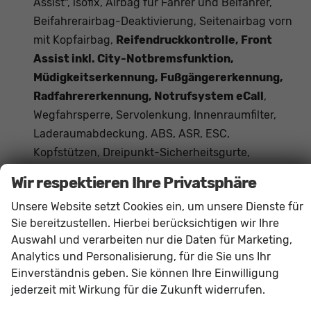
Assist", isofix, Airbag für Fahrer und Beifahrer,
Beifahrerairbag-Deaktivierung, Seitenairbag vorn
mit Kopfairbag,
Reifendruckkontrolle, Front
Assist inkl. City-Notbremsfunktion,
Müdigkeitserkennung, Fußgängererkennung,
Radfahrererkennung, Notrufsystem eCall
,
Wegfahrsperre, Servolenkung, Innenraumfilter,
Laderaumabdeckung, ABS, ASR, ESC,
Kopfstützen, Dreipunkt-Sicherheitsgurte,
Scheibenbremsen vorn, Freisprecheinrichtung
Wir respektieren Ihre Privatsphäre
Bluetooth
Unsere Website setzt Cookies ein, um unsere Dienste für
Das Fahrzeug verfügt über kein fest verbautes
Sie bereitzustellen. Hierbei berücksichtigen wir Ihre
Navigationssystem. Durch
Apple CarPlay /
Auswahl und verarbeiten nur die Daten für Marketing,
Android Auto
ist jedoch eine
Navigation
über
Analytics und Personalisierung, für die Sie uns Ihr
kompatible Smartphone-Apps (z.B. Google Maps
Einverständnis geben. Sie können Ihre Einwilligung
oder Apple Karten) über den
Fahrzeugbildschirm
jederzeit mit Wirkung für die Zukunft widerrufen.
möglich.