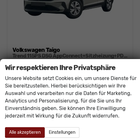
Volkswagen Taigo
Trend 115PS DSG AppConnect+Sitzheizung+PDC+Alu16+LED+DAB+FrontAssist
unverbindliche Lieferzeit:
15.12.2026
Neuwagen
Wir respektieren Ihre Privatsphäre
Fahrzeugnr.
60948
Getriebe
Doppelkupplungsgetriebe (DSG)
Unsere Website setzt Cookies ein, um unsere Dienste für
Kraftstoff
Benzin
Außenfarbe
[6U6U] Ascotgrau
Sie bereitzustellen. Hierbei berücksichtigen wir Ihre
Leistung
85 kW (116 PS)
Kilometerstand
20 km
Auswahl und verarbeiten nur die Daten für Marketing,
Analytics und Personalisierung, für die Sie uns Ihr
23.840,– €
Details
Einverständnis geben. Sie können Ihre Einwilligung
incl. 19% MwSt.
jederzeit mit Wirkung für die Zukunft widerrufen.
Verbrauch kombiniert:
5,70 l/100km
CO
-Klasse:
D
2
CO
-Emissionen:
130,00 g/km
2
Alle akzeptieren
Einstellungen