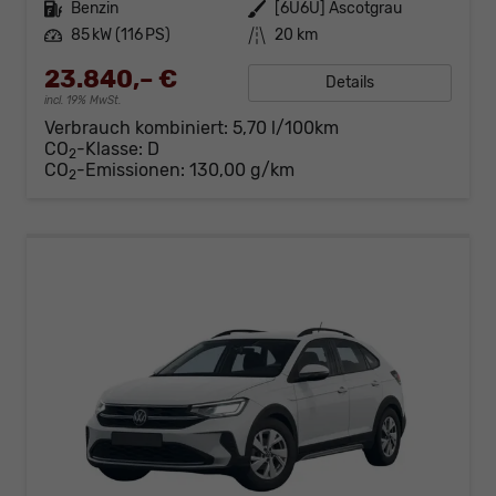
Kraftstoff
Benzin
Außenfarbe
[6U6U] Ascotgrau
Leistung
85 kW (116 PS)
Kilometerstand
20 km
23.840,– €
Details
incl. 19% MwSt.
Verbrauch kombiniert:
5,70 l/100km
CO
-Klasse:
D
2
CO
-Emissionen:
130,00 g/km
2