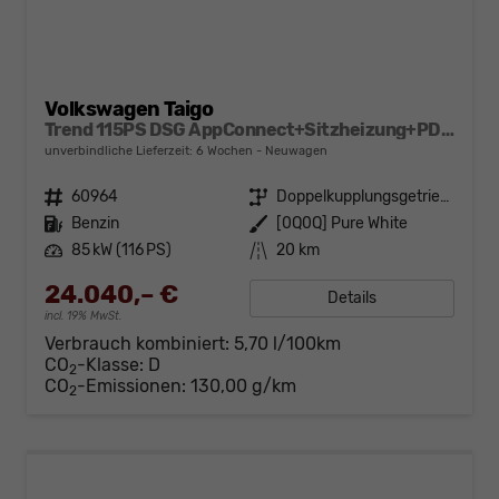
Volkswagen Taigo
Trend 115PS DSG AppConnect+Sitzheizung+PDC+Alu16+LED+DAB+FrontAssist
unverbindliche Lieferzeit:
6 Wochen
Neuwagen
Fahrzeugnr.
60964
Getriebe
Doppelkupplungsgetriebe (DSG)
Kraftstoff
Benzin
Außenfarbe
[0Q0Q] Pure White
Leistung
85 kW (116 PS)
Kilometerstand
20 km
24.040,– €
Details
incl. 19% MwSt.
Verbrauch kombiniert:
5,70 l/100km
CO
-Klasse:
D
2
CO
-Emissionen:
130,00 g/km
2