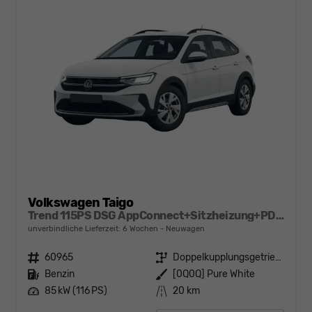
Volkswagen Taigo
Trend 115PS DSG AppConnect+Sitzheizung+PDC+Alu16+LED+DAB+FrontAssist
unverbindliche Lieferzeit:
6 Wochen
Neuwagen
Fahrzeugnr.
60965
Getriebe
Doppelkupplungsgetriebe (DSG)
Kraftstoff
Benzin
Außenfarbe
[0Q0Q] Pure White
Leistung
85 kW (116 PS)
Kilometerstand
20 km