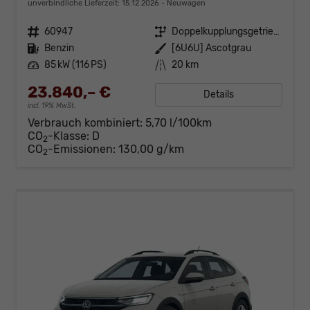
unverbindliche Lieferzeit:
15.12.2026
Neuwagen
Fahrzeugnr.
60947
Getriebe
Doppelkupplungsgetriebe (DSG)
Kraftstoff
Benzin
Außenfarbe
[6U6U] Ascotgrau
Leistung
85 kW (116 PS)
Kilometerstand
20 km
23.840,– €
Details
incl. 19% MwSt.
Verbrauch kombiniert:
5,70 l/100km
CO
-Klasse:
D
2
CO
-Emissionen:
130,00 g/km
2