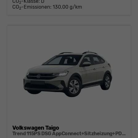
CO
-Klasse:
D
2
CO
-Emissionen:
130,00 g/km
2
Volkswagen Taigo
Trend 115PS DSG AppConnect+Sitzheizung+PDC+Alu16+LED+DAB+FrontAssist