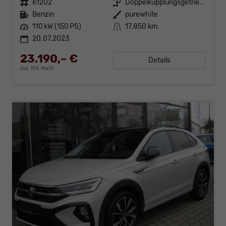
Fahrzeugnr.
61202
Getriebe
Doppelkupplungsgetriebe (DSG)
Kraftstoff
Benzin
Außenfarbe
purewhite
Leistung
110 kW (150 PS)
Kilometerstand
17.850 km
20.07.2023
23.190,– €
Details
incl. 19% MwSt.