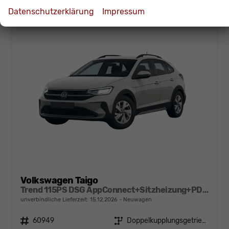
Datenschutzerklärung
Impressum
Volkswagen Taigo
Trend 115PS DSG AppConnect+Sitzheizung+PDC+Alu16+LED+DAB+FrontAssist
unverbindliche Lieferzeit:
15.12.2026
Neuwagen
Fahrzeugnr.
60949
Getriebe
Doppelkupplungsgetriebe (DSG)