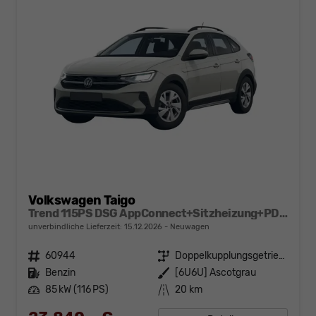
Volkswagen Taigo
Trend 115PS DSG AppConnect+Sitzheizung+PDC+Alu16+LED+DAB+FrontAssist
unverbindliche Lieferzeit:
15.12.2026
Neuwagen
Fahrzeugnr.
60944
Getriebe
Doppelkupplungsgetriebe (DSG)
Kraftstoff
Benzin
Außenfarbe
[6U6U] Ascotgrau
Leistung
85 kW (116 PS)
Kilometerstand
20 km