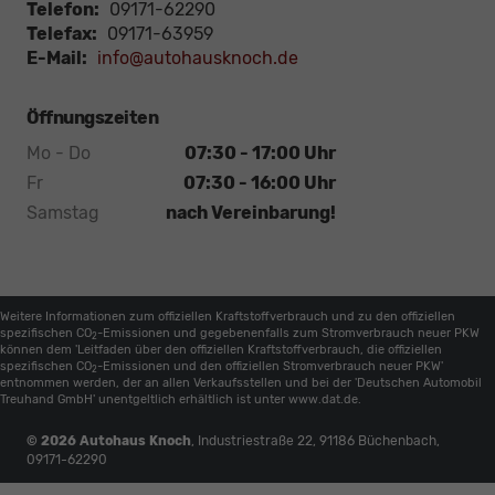
Telefon:
09171-62290
Telefax:
09171-63959
E-Mail:
info@autohausknoch.de
Öffnungszeiten
Mo - Do
07:30 - 17:00 Uhr
Fr
07:30 - 16:00 Uhr
Samstag
nach Vereinbarung!
Weitere Informationen zum offiziellen Kraftstoffverbrauch und zu den offiziellen
spezifischen CO
-Emissionen und gegebenenfalls zum Stromverbrauch neuer PKW
2
können dem 'Leitfaden über den offiziellen Kraftstoffverbrauch, die offiziellen
spezifischen CO
-Emissionen und den offiziellen Stromverbrauch neuer PKW'
2
entnommen werden, der an allen Verkaufsstellen und bei der 'Deutschen Automobil
Treuhand GmbH' unentgeltlich erhältlich ist unter www.dat.de.
© 2026
Autohaus Knoch
,
Industriestraße 22
,
91186
Büchenbach,
09171-62290