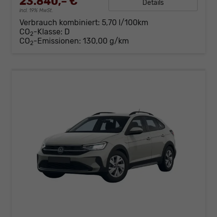
23.840,– €
Details
incl. 19% MwSt.
Verbrauch kombiniert:
5,70 l/100km
CO
-Klasse:
D
2
CO
-Emissionen:
130,00 g/km
2