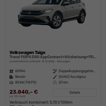
Volkswagen Taigo
Trend 115PS DSG AppConnect+Sitzheizung+PDC+Alu16+LED+DAB+FrontAssist
unverbindliche Lieferzeit:
15.12.2026
Neuwagen
Fahrzeugnr.
60946
Getriebe
Doppelkupplungsgetriebe (DSG)
Kraftstoff
Benzin
Außenfarbe
[6U6U] Ascotgrau
Leistung
85 kW (116 PS)
Kilometerstand
20 km
23.840,– €
Details
incl. 19% MwSt.
Verbrauch kombiniert:
5,70 l/100km