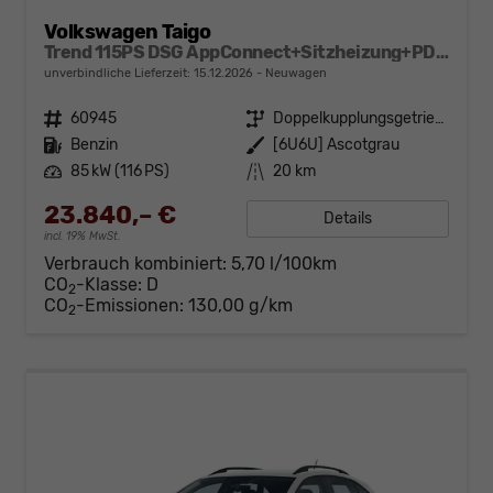
Volkswagen Taigo
Trend 115PS DSG AppConnect+Sitzheizung+PDC+Alu16+LED+DAB+FrontAssist
unverbindliche Lieferzeit:
15.12.2026
Neuwagen
Fahrzeugnr.
60945
Getriebe
Doppelkupplungsgetriebe (DSG)
Kraftstoff
Benzin
Außenfarbe
[6U6U] Ascotgrau
Leistung
85 kW (116 PS)
Kilometerstand
20 km
23.840,– €
Details
incl. 19% MwSt.
Verbrauch kombiniert:
5,70 l/100km
CO
-Klasse:
D
2
CO
-Emissionen:
130,00 g/km
2