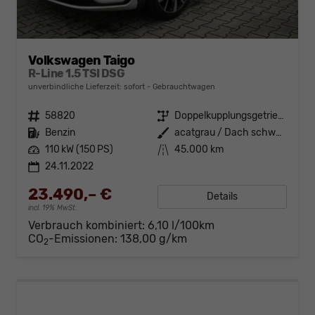
Volkswagen Taigo
R-Line 1.5 TSI DSG
unverbindliche Lieferzeit: sofort
Gebrauchtwagen
Fahrzeugnr.
58820
Getriebe
Doppelkupplungsgetriebe (DSG)
Kraftstoff
Benzin
Außenfarbe
acatgrau / Dach schwarz
Leistung
110 kW (150 PS)
Kilometerstand
45.000 km
24.11.2022
23.490,– €
Details
incl. 19% MwSt.
Verbrauch kombiniert:
6,10 l/100km
CO
-Emissionen:
138,00 g/km
2