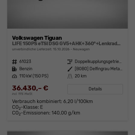
Volkswagen Tiguan
LIFE 150PS eTSI DSG GV5+AHK+360°+Lenkradheiz+IQ.Drive+ACC+App+eHeck+LED
unverbindliche Lieferzeit:
15.10.2026
Neuwagen
Fahrzeugnr.
61023
Getriebe
Doppelkupplungsgetriebe (DSG)
Kraftstoff
Benzin
Außenfarbe
[B0B0] Delfingrau Metallic
Leistung
110 kW (150 PS)
Kilometerstand
20 km
36.430,– €
Details
incl. 19% MwSt.
Verbrauch kombiniert:
6,20 l/100km
CO
-Klasse:
E
2
CO
-Emissionen:
140,00 g/km
2