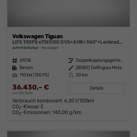
Volkswagen Tiguan
LIFE 150PS eTSI DSG GV5+AHK+360°+Lenkradheiz+IQ.Drive+ACC+App+eHeck+LED
sofort lieferbar
Neuwagen
Fahrzeugnr.
61016
Getriebe
Doppelkupplungsgetriebe (DSG)
Kraftstoff
Benzin
Außenfarbe
[B0B0] Delfingrau Metallic
Leistung
110 kW (150 PS)
Kilometerstand
20 km
36.430,– €
Details
incl. 19% MwSt.
Verbrauch kombiniert:
6,20 l/100km
CO
-Klasse:
E
2
CO
-Emissionen:
140,00 g/km
2