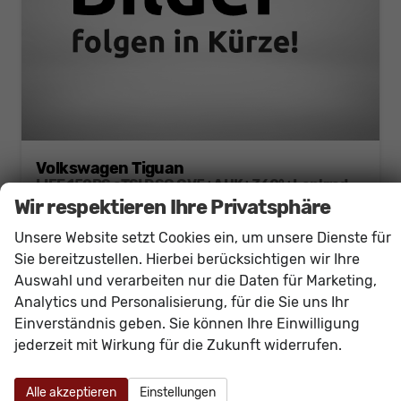
Volkswagen Tiguan
LIFE 150PS eTSI DSG GV5+AHK+360°+Lenkradheiz+IQ.Drive+ACC+App+eHeck+LED
Wir respektieren Ihre Privatsphäre
unverbindliche Lieferzeit:
15.10.2026
Neuwagen
Unsere Website setzt Cookies ein, um unsere Dienste für
Fahrzeugnr.
61021
Getriebe
Doppelkupplungsgetriebe (DSG)
Sie bereitzustellen. Hierbei berücksichtigen wir Ihre
Kraftstoff
Benzin
Außenfarbe
[B0B0] Delfingrau Metallic
Auswahl und verarbeiten nur die Daten für Marketing,
Leistung
110 kW (150 PS)
Kilometerstand
20 km
Analytics und Personalisierung, für die Sie uns Ihr
36.430,– €
Details
Einverständnis geben. Sie können Ihre Einwilligung
incl. 19% MwSt.
jederzeit mit Wirkung für die Zukunft widerrufen.
Verbrauch kombiniert:
6,20 l/100km
CO
-Klasse:
E
2
CO
-Emissionen:
140,00 g/km
Alle akzeptieren
Einstellungen
2