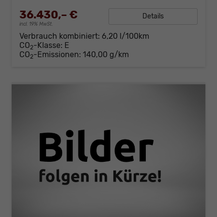
36.430,– €
Details
incl. 19% MwSt.
Verbrauch kombiniert:
6,20 l/100km
CO
-Klasse:
E
2
CO
-Emissionen:
140,00 g/km
2