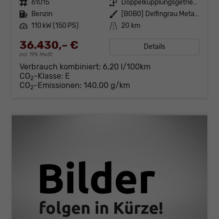
Fahrzeugnr.
61015
Getriebe
Doppelkupplungsgetriebe (DSG)
Kraftstoff
Benzin
Außenfarbe
[B0B0] Delfingrau Metallic
Leistung
110 kW (150 PS)
Kilometerstand
20 km
36.430,– €
Details
incl. 19% MwSt.
Verbrauch kombiniert:
6,20 l/100km
CO
-Klasse:
E
2
CO
-Emissionen:
140,00 g/km
2