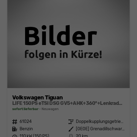
Volkswagen Tiguan
LIFE 150PS eTSI DSG GV5+AHK+360°+Lenkradheiz+IQ.Drive+ACC+App+eHeck+LED
sofort lieferbar
Neuwagen
Fahrzeugnr.
61024
Getriebe
Doppelkupplungsgetriebe (DSG)
Kraftstoff
Benzin
Außenfarbe
[0E0E] Grenadillschwarz Metallic
Leistung
110 kW (150 PS)
Kilometerstand
20 km