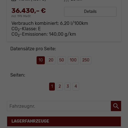
36.430,– €
Details
incl. 19% MwSt.
Verbrauch kombiniert:
6,20 l/100km
CO
-Klasse:
E
2
CO
-Emissionen:
140,00 g/km
2
Datensätze pro Seite:
10
20
50
100
250
Seiten:
1
2
3
4
Fahrzeugnr.
LAGERFAHRZEUGE