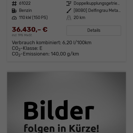
Fahrzeugnr.
61022
Getriebe
Doppelkupplungsgetriebe (DSG)
Kraftstoff
Benzin
Außenfarbe
[B0B0] Delfingrau Metallic
Leistung
110 kW (150 PS)
Kilometerstand
20 km
36.430,– €
Details
incl. 19% MwSt.
Verbrauch kombiniert:
6,20 l/100km
CO
-Klasse:
E
2
CO
-Emissionen:
140,00 g/km
2