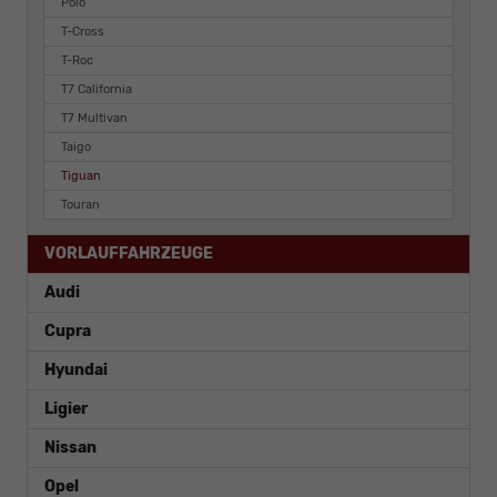
Polo
T-Cross
T-Roc
T7 California
T7 Multivan
Taigo
Tiguan
Touran
VORLAUFFAHRZEUGE
Audi
Cupra
Hyundai
Ligier
Nissan
Opel