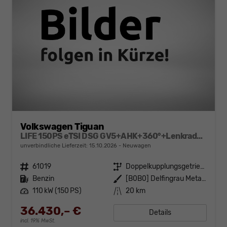
Volkswagen Tiguan
LIFE 150PS eTSI DSG GV5+AHK+360°+Lenkradheiz+IQ.Drive+ACC+App+eHeck+LED
unverbindliche Lieferzeit:
15.10.2026
Neuwagen
Fahrzeugnr.
61019
Getriebe
Doppelkupplungsgetriebe (DSG)
Kraftstoff
Benzin
Außenfarbe
[B0B0] Delfingrau Metallic
Leistung
110 kW (150 PS)
Kilometerstand
20 km
36.430,– €
Details
incl. 19% MwSt.