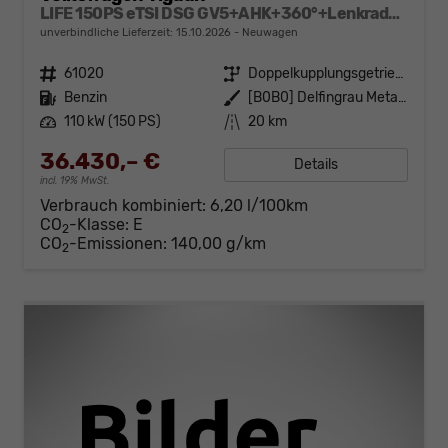
LIFE 150PS eTSI DSG GV5+AHK+360°+Lenkradheiz+IQ.Drive+ACC+App+eHeck+LED
unverbindliche Lieferzeit:
15.10.2026
Neuwagen
Fahrzeugnr.
61020
Getriebe
Doppelkupplungsgetriebe (DSG)
Kraftstoff
Benzin
Außenfarbe
[B0B0] Delfingrau Metallic
Leistung
110 kW (150 PS)
Kilometerstand
20 km
36.430,– €
Details
incl. 19% MwSt.
Verbrauch kombiniert:
6,20 l/100km
CO
-Klasse:
E
2
CO
-Emissionen:
140,00 g/km
2