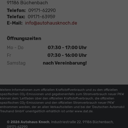
91186
Büchenbach
Telefon:
09171-62290
Telefax:
09171-63959
E-Mail:
info@autohausknoch.de
Öffnungszeiten
Mo - Do
07:30 - 17:00 Uhr
Fr
07:30 - 16:00 Uhr
Samstag
nach Vereinbarung!
Weitere Informationen zum offiziellen Kraftstoffverbrauch und zu den offiziellen
spezifischen CO
-Emissionen und gegebenenfalls zum Stromverbrauch neuer PKW
2
können dem 'Leitfaden über den offiziellen Kraftstoffverbrauch, die offiziellen
spezifischen CO
-Emissionen und den offiziellen Stromverbrauch neuer PKW'
2
entnommen werden, der an allen Verkaufsstellen und bei der 'Deutschen Automobil
Treuhand GmbH' unentgeltlich erhältlich ist unter www.dat.de.
© 2026
Autohaus Knoch
,
Industriestraße 22
,
91186
Büchenbach,
09171-62290