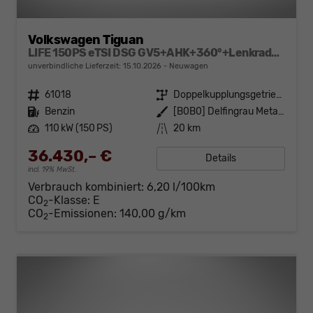
Volkswagen Tiguan
LIFE 150PS eTSI DSG GV5+AHK+360°+Lenkradheiz+IQ.Drive+ACC+App+eHeck+LED
unverbindliche Lieferzeit:
15.10.2026
Neuwagen
Fahrzeugnr.
61018
Getriebe
Doppelkupplungsgetriebe (DSG)
Kraftstoff
Benzin
Außenfarbe
[B0B0] Delfingrau Metallic
Leistung
110 kW (150 PS)
Kilometerstand
20 km
36.430,– €
Details
incl. 19% MwSt.
Verbrauch kombiniert:
6,20 l/100km
CO
-Klasse:
E
2
CO
-Emissionen:
140,00 g/km
2