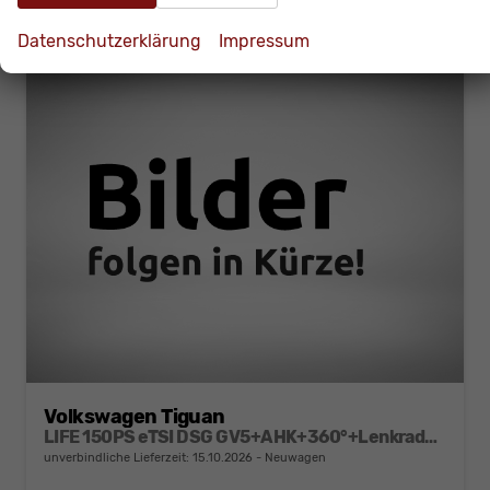
Datenschutzerklärung
Impressum
Volkswagen Tiguan
LIFE 150PS eTSI DSG GV5+AHK+360°+Lenkradheiz+IQ.Drive+ACC+App+eHeck+LED
unverbindliche Lieferzeit:
15.10.2026
Neuwagen