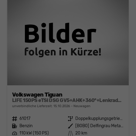
Volkswagen Tiguan
LIFE 150PS eTSI DSG GV5+AHK+360°+Lenkradheiz+IQ.Drive+ACC+App+eHeck+LED
unverbindliche Lieferzeit:
15.10.2026
Neuwagen
Fahrzeugnr.
61017
Getriebe
Doppelkupplungsgetriebe (DSG)
Kraftstoff
Benzin
Außenfarbe
[B0B0] Delfingrau Metallic
Leistung
110 kW (150 PS)
Kilometerstand
20 km