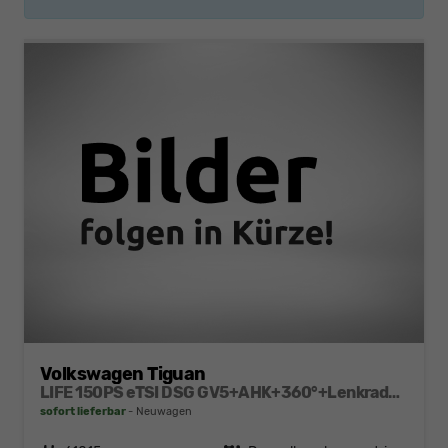
Volkswagen Tiguan
LIFE 150PS eTSI DSG GV5+AHK+360°+Lenkradheiz+IQ.Drive+ACC+App+eHeck+LED
sofort lieferbar
Neuwagen