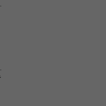
-
-
,