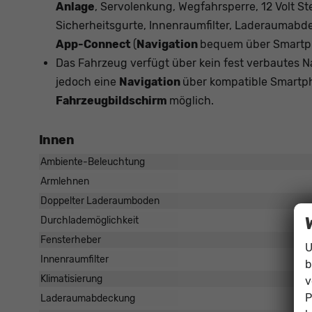
Anlage
, Servolenkung, Wegfahrsperre, 12 Volt S
Sicherheitsgurte, Innenraumfilter, Laderaumab
App-Connect
(
Navigation
bequem über Smartph
Das Fahrzeug verfügt über kein fest verbautes 
jedoch eine
Navigation
über kompatible Smartph
Fahrzeugbildschirm
möglich.
Innen
Ambiente-Beleuchtung
Armlehnen
Doppelter Laderaumboden
Durchlademöglichkeit
Fensterheber
U
Innenraumfilter
b
Klimatisierung
v
P
Laderaumabdeckung