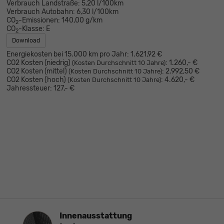
Verbrauch Landstraße:
5,20 l/100km
Verbrauch Autobahn:
6,30 l/100km
CO
-Emissionen:
140,00 g/km
2
CO
-Klasse:
E
2
Download
Energiekosten bei 15.000 km pro Jahr:
1.621,92 €
CO2 Kosten (niedrig)
:
1.260,- €
(Kosten Durchschnitt 10 Jahre)
CO2 Kosten (mittel)
:
2.992,50 €
(Kosten Durchschnitt 10 Jahre)
CO2 Kosten (hoch)
:
4.620,- €
(Kosten Durchschnitt 10 Jahre)
Jahressteuer:
127,- €
Innenausstattung
Innenausstattung