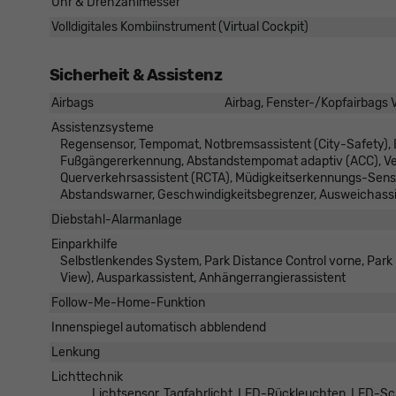
Uhr & Drehzahlmesser
Volldigitales Kombiinstrument (Virtual Cockpit)
Sicherheit & Assistenz
Airbags
Airbag, Fenster-/Kopfairbags V
Assistenzsysteme
Regensensor, Tempomat, Notbremsassistent (City-Safety), B
Fußgängererkennung, Abstandstempomat adaptiv (ACC), Ver
Querverkehrsassistent (RCTA), Müdigkeitserkennungs-Sens
Abstandswarner, Geschwindigkeitsbegrenzer, Ausweichassi
Diebstahl-Alarmanlage
Einparkhilfe
Selbstlenkendes System, Park Distance Control vorne, Par
View), Ausparkassistent, Anhängerrangierassistent
Follow-Me-Home-Funktion
Innenspiegel automatisch abblendend
Lenkung
Lichttechnik
Lichtsensor, Tagfahrlicht, LED-Rückleuchten, LED-Sch