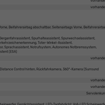
vorhand
vorhand
orne, Beifahrerairbag abschaltbar, Seitenairbags Vorne, Beifahrerairb
erganfahrassistent, Spurhalteassistent, Spurwechselassistent,
kehrzeichenerkennung, Toter-Winkel-Assistent,
or, Sprachassistent, Notrufsystem, Autonomes Notbremssystem,
stent (ESA)
vorhand
k Distance Control hinten, Rückfahrkamera, 360°-Kamera (Surround
vorhand
vorhand
Servolenku
einwerfer, Fernlichtassistent, LED-Tagfahrlicht, Voll-LED Scheinwerf