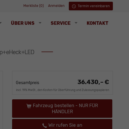
Merkliste (
0
)
Anmelden
Termin vereinbaren
ÜBER UNS
SERVICE
KONTAKT
App+eHeck+LED
36.430,– €
Gesamtpreis
incl. 19% MwSt., den Kosten für Überführung und Zulassungspapieren
Fahrzeug bestellen - NUR FÜR
HÄNDLER
Wir rufen Sie an