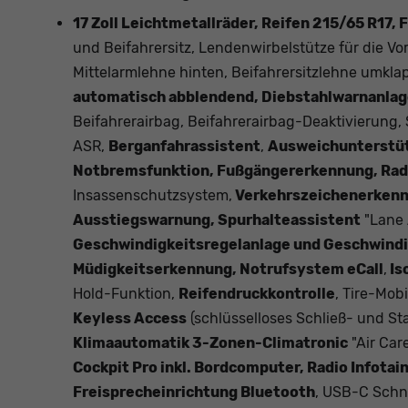
17 Zoll Leichtmetallräder, Reifen 215/65 R17, 
und Beifahrersitz, Lendenwirbelstütze für die Vo
Mittelarmlehne hinten, Beifahrersitzlehne umkla
automatisch abblendend, Diebstahlwarnanla
Beifahrerairbag, Beifahrerairbag-Deaktivierung, 
ASR,
Berganfahrassistent
,
Ausweichunterstütz
Notbremsfunktion, Fußgängererkennung, Ra
Insassenschutzsystem,
Verkehrszeichenerkenn
Ausstiegswarnung, Spurhalteassistent
"Lane 
Geschwindigkeitsregelanlage und Geschwind
Müdigkeitserkennung, Notrufsystem eCall
,
Iso
Hold-Funktion,
Reifendruckkontrolle
, Tire-Mobi
Keyless Access
(schlüsselloses Schließ- und St
Klimaautomatik 3-Zonen-Climatronic
"Air Car
Cockpit Pro inkl. Bordcomputer, Radio Infota
Freisprecheinrichtung Bluetooth
, USB-C Schni