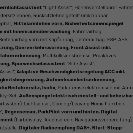
Fernlichtassistent
"Light Assist", Höhenverstellbarer Fahrer
rdersitzlehnen, Rücksitzlehne geteilt umklappbar,
ppbar,
Mittelarmlehne vorn, Sicherheitsinnenspiegel
ge mit Innenraumüberwachung
, Fahrerairbag,
Seitenairbag vorn mit Kopfairbag, Centerairbag, ESP, ABS,
ung, Querverkehrswarnung, Front Assist inkl.
dfahrererkennung
, Multikollisionsbremse, Proaktives
ung, Spurwechselassistent
"Side Assist",
Assist",
Adaptive Geschwindigkeitsregelung ACC inkl.
igkeitsbegrenzung, Aufmerksamkeitserkennung,
fix Beifahrersitz, Isofix
, Parkbremse elektronisch mit Auto
lity-Set,
Außenspiegel elektrisch einstell- und beheizbar
artsystem), Lichtsensor, Coming/Leaving Home Funktion,
e",
Regensensor, ParkPilot vorn und hinten, Digital
inment
(Farbdisplay, Touchscreen, Navigationsvorbereitung),
ttstelle,
Digitaler Radioempfang DAB+, Start-Stopp-