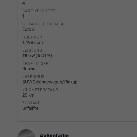
4
PARTIKELFILTER
1
SCHADSTOFFKLASSE
Euro 6
HUBRAUM
1.498 ccm
LEISTUNG
110 kW (150 PS)
KRAFTSTOFF
Benzin
KATEGORIE
SUV/Geländewagen/Pickup
KILOMETERSTAND
20 km
ZUSTAND
unfallfrei
Außenfarbe