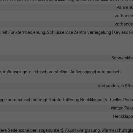
Pannenk
vorhand
vorhand
g mit Funkfernbedienung, Schlüssellose Zentralverriegelung (Keyless G
Schwenkba
, Außenspiegel elektrisch verstellbar, Außenspiegel automatisch
vorhanden, in Silb
pe automatisch betätigt, Komfortöffnung Heckklappe (Virtuelles Peda
Winter-Pak
Heckklap
tere Seitenscheiben abgedunkelt), Akustikverglasung, Wärmeschutzgl