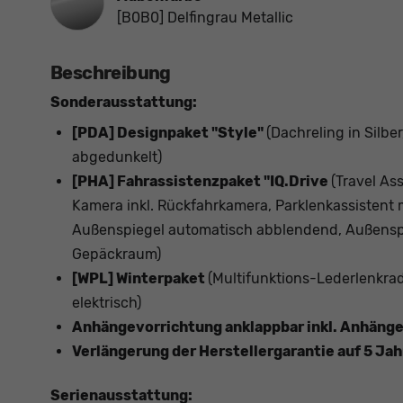
[B0B0] Delfingrau Metallic
Beschreibung
Sonderausstattung:
[PDA] Designpaket "Style"
(Dachreling in Silb
abgedunkelt)
[PHA] Fahrassistenzpaket "IQ.Drive
(Travel As
Kamera inkl. Rückfahrkamera, Parklenkassistent 
Außenspiegel automatisch abblendend, Außenspi
Gepäckraum)
[WPL] Winterpaket
(Multifunktions-Lederlenkra
elektrisch)
Anhängevorrichtung anklappbar inkl. Anhänger
Verlängerung der Herstellergarantie auf 5 Ja
Serienausstattung: