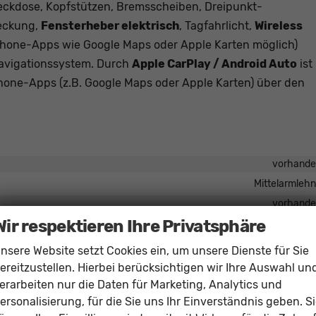
teckdose, Kopfstützen, Bremsscheiben, Dreipunkt-
deckung,
Fensterheber elektrisch
, Tagfahrlicht,
Wireless
one-Apps wie Google Maps oder Apple Karten möglich)
Navigationssystem. Durch
Apple CarPlay / Android Auto
ist
one-Apps (z.B. Google Maps oder Apple Karten) über den
vorhand
Mittelarmleh
vorhand
Wir respektieren Ihre Privatsphäre
vorhand
elektrisch 4-fa
nsere Website setzt Cookies ein, um unsere Dienste für Sie
vorhand
ereitzustellen. Hierbei berücksichtigen wir Ihre Auswahl un
Klimaautomatik, Klimaanlage hinten, 3-Zonen-Klimaautomat
erarbeiten nur die Daten für Marketing, Analytics und
ersonalisierung, für die Sie uns Ihr Einverständnis geben. S
vorhand