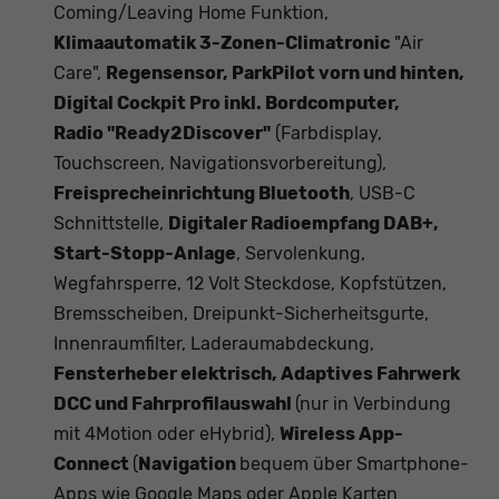
Coming/Leaving Home Funktion,
Klimaautomatik 3-Zonen-Climatronic
"Air
Care",
Regensensor, ParkPilot vorn und hinten,
Digital Cockpit Pro inkl. Bordcomputer,
Radio
"Ready2Discover"
(Farbdisplay,
Touchscreen, Navigationsvorbereitung),
Freisprecheinrichtung Bluetooth
, USB-C
Schnittstelle,
Digitaler Radioempfang DAB+,
Start-Stopp-Anlage
, Servolenkung,
Wegfahrsperre, 12 Volt Steckdose, Kopfstützen,
Bremsscheiben, Dreipunkt-Sicherheitsgurte,
Innenraumfilter, Laderaumabdeckung,
Fensterheber elektrisch, Adaptives Fahrwerk
DCC und Fahrprofilauswahl
(nur in Verbindung
mit 4Motion oder eHybrid),
Wireless App-
Connect
(
Navigation
bequem über Smartphone-
Apps wie Google Maps oder Apple Karten