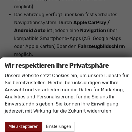
möglich)
Das Fahrzeug verfügt über kein fest verbautes
Navigationssystem. Durch
Apple CarPlay /
Android Auto
ist jedoch eine
Navigation
über
kompatible Smartphone-Apps (z.B. Google Maps
oder Apple Karten) über den
Fahrzeugbildschirm
möglich.
Hinweis: Das Fahrzeug verfügt über die
Wir respektieren Ihre Privatsphäre
serienmäßige
elektrische Standklimatisierung
Unsere Website setzt Cookies ein, um unsere Dienste für
(Standheizung und Standkühlung, je nach
Sie bereitzustellen. Hierbei berücksichtigen wir Ihre
Funktionalität programmierbar oder per App)
.
Auswahl und verarbeiten nur die Daten für Marketing,
Eine kraftstoffbetriebene Heizung mit separater
Analytics und Personalisierung, für die Sie uns Ihr
Funkfernbedienung ist nicht verbaut.
Einverständnis geben. Sie können Ihre Einwilligung
jederzeit mit Wirkung für die Zukunft widerrufen.
Innen
Alle akzeptieren
Einstellungen
Ambiente-Beleuchtung
vorhanden