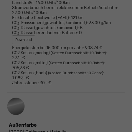
Landstraße:
16,00 kWh/100km
Stromverbrauch bei rein elektrischem Betrieb Autobahn:
22,00 kWh/100km
Elektrische Reichweite (EAER):
121 km
CO
-Emissionen (gewichtet, kombiniert):
33,00 g/km
2
CO
-Klasse (gewichtet, kombiniert):
B
2
CO
-Klasse bei entladener Batterie:
D
2
Download
Energiekosten bei 15.000 km pro Jahr:
908,74 €
CO2 Kosten (niedrig)
:
(Kosten Durchschnitt 10 Jahre)
297,- €
CO2 Kosten (mittel)
:
(Kosten Durchschnitt 10 Jahre)
705,38 €
CO2 Kosten (hoch)
:
(Kosten Durchschnitt 10 Jahre)
1.089,- €
Jahressteuer:
30,- €
Außenfarbe