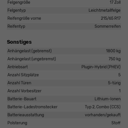
Felgengröße
17 Zoll
Felgentyp
Leichtmetallfelge
Reifengröße vorne
215/65 R17
Reifentyp
Sommerreifen
Sonstiges
Anhängelast (gebremst)
1800 kg
Anhängelast (ungebremst)
750 kg
Antriebsart
Plugin-Hybrid (PHEV)
Anzahl Sitzplätze
5
Anzahl Türen
5-türig
Anzahl Vorbesitzer
1
Batterie-Bauart
Lithium-Ionen
Batterie-Ladestromstecker
Typ 2, Combo (CCS)
Batterieausstattung
vorhanden/gekauft
Polsterung
Stoff