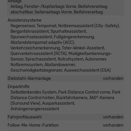
Airbags
Airbag, Fenster-/Kopfairbags Vorne, Beifahrerairbag
abschaltbar, Seitenairbags Vorne, Beifahrerairbag
Assistenzsysteme
Regensensor, Tempomat, Notbremsassistent (City-Safety),
Berganfahrassistent, Spurhalteassistent,
Spurwechselassistent, Fußgängererkennung,
Abstandstempomat adaptiv (ACC),
Verkehrzeichenerkennung, Toter-Winkel-Assistent,
Querverkehrsassistent (RCTA), Müdigkeitserkennungs-
Sensor, Sprachassistent, Notrufsystem, Autonomes
Notbremssystem, Abstandswarner,
Geschwindigkeitsbegrenzer, Ausweichassistent (ESA)
Diebstahl-Alarmanlage
vorhanden
Einparkhilfe
Selbstlenkendes System, Park Distance Control vorne, Park
Distance Control hinten, Rückfahrkamera, 360°-Kamera
(Surround View), Ausparkassistent,
Anhängerrangierassistent
Fahrprofilauswahl
vorhanden
Follow-Me-Home-Funktion
vorhanden