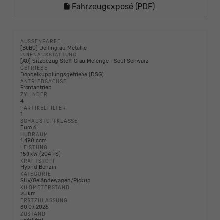
Fahrzeugexposé (PDF)
AUSSENFARBE
[B0B0] Delfingrau Metallic
INNENAUSSTATTUNG
[AO] Sitzbezug Stoff Grau Melenge - Soul Schwarz
GETRIEBE
Doppelkupplungsgetriebe (DSG)
ANTRIEBSACHSE
Frontantrieb
ZYLINDER
4
PARTIKELFILTER
1
SCHADSTOFFKLASSE
Euro 6
HUBRAUM
1.498 ccm
LEISTUNG
150 kW (204 PS)
KRAFTSTOFF
Hybrid Benzin
KATEGORIE
SUV/Geländewagen/Pickup
KILOMETERSTAND
20 km
ERSTZULASSUNG
30.07.2026
ZUSTAND