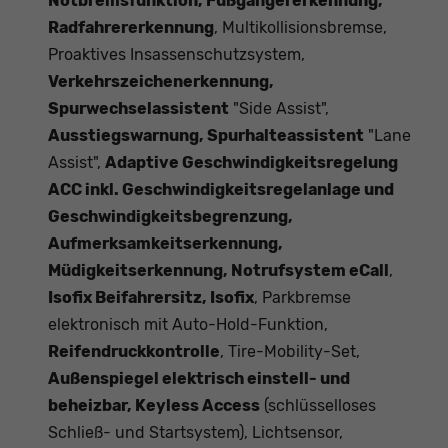
Notbremsfunktion, Fußgängererkennung,
Radfahrererkennung
, Multikollisionsbremse,
Proaktives Insassenschutzsystem,
Verkehrszeichenerkennung,
Spurwechselassistent
"Side Assist",
Ausstiegswarnung, Spurhalteassistent
"Lane
Assist",
Adaptive Geschwindigkeitsregelung
ACC inkl. Geschwindigkeitsregelanlage und
Geschwindigkeitsbegrenzung,
Aufmerksamkeitserkennung,
Müdigkeitserkennung, Notrufsystem eCall
,
Isofix Beifahrersitz, Isofix
, Parkbremse
elektronisch mit Auto-Hold-Funktion,
Reifendruckkontrolle
, Tire-Mobility-Set,
Außenspiegel elektrisch einstell- und
beheizbar, Keyless Access
(schlüsselloses
Schließ- und Startsystem), Lichtsensor,