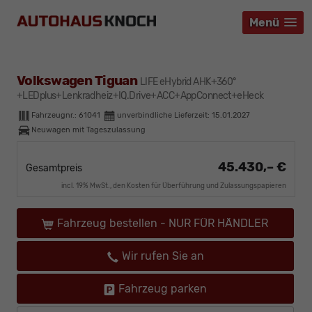
Menü
Menü
Menü
Volkswagen Tiguan
LIFE eHybrid AHK+360°
+LEDplus+Lenkradheiz+IQ.Drive+ACC+AppConnect+eHeck
Fahrzeugnr.:
61041
unverbindliche Lieferzeit:
15.01.2027
Neuwagen mit Tageszulassung
45.430,– €
Gesamtpreis
incl. 19% MwSt., den Kosten für Überführung und Zulassungspapieren
Fahrzeug bestellen - NUR FÜR HÄNDLER
Wir rufen Sie an
Fahrzeug parken