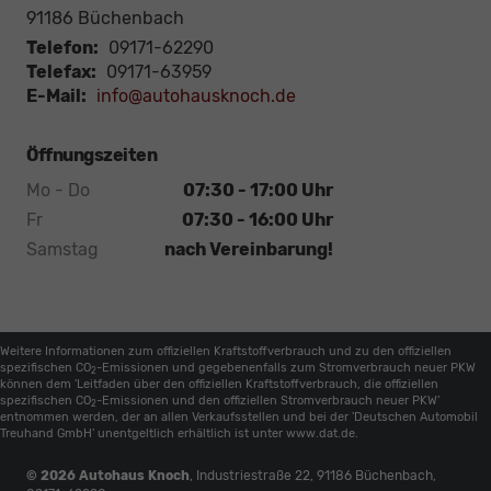
91186
Büchenbach
Telefon:
09171-62290
Telefax:
09171-63959
E-Mail:
info@autohausknoch.de
Öffnungszeiten
Mo - Do
07:30 - 17:00 Uhr
Fr
07:30 - 16:00 Uhr
Samstag
nach Vereinbarung!
Weitere Informationen zum offiziellen Kraftstoffverbrauch und zu den offiziellen
spezifischen CO
-Emissionen und gegebenenfalls zum Stromverbrauch neuer PKW
2
können dem 'Leitfaden über den offiziellen Kraftstoffverbrauch, die offiziellen
spezifischen CO
-Emissionen und den offiziellen Stromverbrauch neuer PKW'
2
entnommen werden, der an allen Verkaufsstellen und bei der 'Deutschen Automobil
Treuhand GmbH' unentgeltlich erhältlich ist unter www.dat.de.
© 2026
Autohaus Knoch
,
Industriestraße 22
,
91186
Büchenbach,