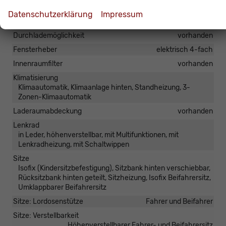
Armlehnen
Mittelarmlehne
Datenschutzerklärung
Impressum
Doppelter Laderaumboden
vorhanden
Durchlademöglichkeit
vorhanden
Fensterheber
elektrisch 4-fach
Innenraumfilter
vorhanden
Klimatisierung
Klimaautomatik, Klimaanlage hinten, Standheizung, 3-
Zonen-Klimaautomatik
Laderaumabdeckung
vorhanden
Lenkrad
in Leder, höhenverstellbar, mit Multifunktionen, mit
Lenkradheizung, mit Schaltwippen
Sitze
Isofix (Kindersitzbefestigung), Sitzbank hinten verschiebbar,
Rücksitzbank hinten geteilt, Sitzheizung, Isofix Beifahrersitz,
Umklappbarer Beifahrersitz
Sitze: Lordosenstütze
Fahrer und Beifahrer
Sitze: Verstellbarkeit
Höhenverstellbarer Fahrer- und Beifahrersitz