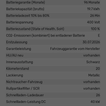
Batteriegarantie (Monate)
96 Monate
Batteriekapazität (brutto)
19.7 kWh
Batterieladezeit 10% bis 80%
26 Min
Batteriespannung
400 Volt
Batteriezustand (State of Health, SoH)
100 %
CO2-Emissionen (kombiniert) bei entladener Batterie
E
Erstzulassung
30.07.2026
Garantieleistung
Fahrzeuggarantie vom Hersteller
HU/AU neu
vorhanden
Innenausstattung
Schwarz
Kilometerstand
20
Lackierung
Metallic
Nichtraucher-Fahrzeug
vorhanden
Rußpartikelfilter / SCR
vorhanden
Schnellladen-Ladedauer
26
Schnellladen-Leistung DC
40 kW