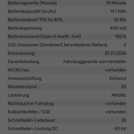
Batteriegarantie (Monate)
96 Monate
Batteriekapazität (brutto)
19.7 kWh
Batterieladezeit 10% bis 80%
26 Min
Batteriespannung
400 Volt
Batteriezustand (State of Health, SoH)
100 %
CO2-Emissionen (kombiniert) bei entladener Batterie
E
Erstzulassung
30.07.2026
Garantieleistung
Fahrzeuggarantie vom Hersteller
HU/AU neu
vorhanden
Innenausstattung
Schwarz
Kilometerstand
20
Lackierung
Metallic
Nichtraucher-Fahrzeug
vorhanden
Rußpartikelfilter / SCR
vorhanden
Schnellladen-Ladedauer
26
Schnellladen-Leistung DC
40 kW