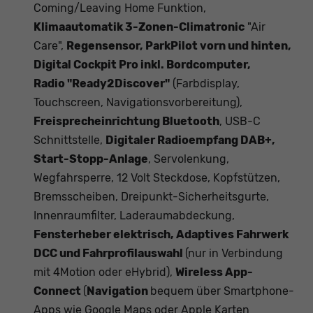
Coming/Leaving Home Funktion,
Klimaautomatik 3-Zonen-Climatronic
"Air
Care",
Regensensor, ParkPilot vorn und hinten,
Digital Cockpit Pro inkl. Bordcomputer,
Radio
"Ready2Discover"
(Farbdisplay,
Touchscreen, Navigationsvorbereitung),
Freisprecheinrichtung Bluetooth
, USB-C
Schnittstelle,
Digitaler Radioempfang DAB+,
Start-Stopp-Anlage
, Servolenkung,
Wegfahrsperre, 12 Volt Steckdose, Kopfstützen,
Bremsscheiben, Dreipunkt-Sicherheitsgurte,
Innenraumfilter, Laderaumabdeckung,
Fensterheber elektrisch, Adaptives Fahrwerk
DCC und Fahrprofilauswahl
(nur in Verbindung
mit 4Motion oder eHybrid),
Wireless App-
Connect
(
Navigation
bequem über Smartphone-
Apps wie Google Maps oder Apple Karten