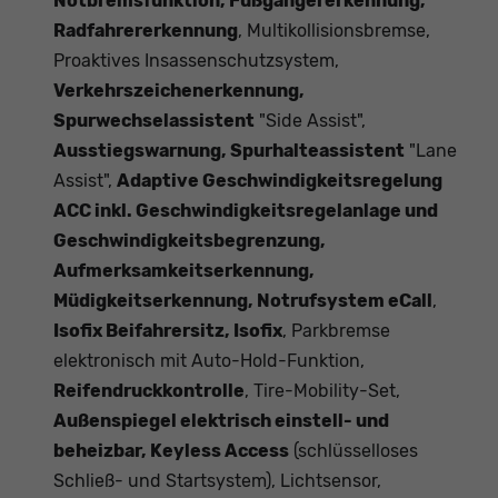
Notbremsfunktion, Fußgängererkennung,
Radfahrererkennung
, Multikollisionsbremse,
Proaktives Insassenschutzsystem,
Verkehrszeichenerkennung,
Spurwechselassistent
"Side Assist",
Ausstiegswarnung, Spurhalteassistent
"Lane
Assist",
Adaptive Geschwindigkeitsregelung
ACC inkl. Geschwindigkeitsregelanlage und
Geschwindigkeitsbegrenzung,
Aufmerksamkeitserkennung,
Müdigkeitserkennung, Notrufsystem eCall
,
Isofix Beifahrersitz, Isofix
, Parkbremse
elektronisch mit Auto-Hold-Funktion,
Reifendruckkontrolle
, Tire-Mobility-Set,
Außenspiegel elektrisch einstell- und
beheizbar, Keyless Access
(schlüsselloses
Schließ- und Startsystem), Lichtsensor,