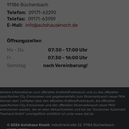
91186
Büchenbach
Telefon:
09171-62290
Telefax:
09171-63959
E-Mail:
info@autohausknoch.de
Öffnungszeiten
Mo - Do
07:30 - 17:00 Uhr
Fr
07:30 - 16:00 Uhr
Samstag
nach Vereinbarung!
Weitere Informationen zum offiziellen Kraftstoffverbrauch und zu den offiziellen
spezifischen CO
-Emissionen und gegebenenfalls zum Stromverbrauch neuer PKW
2
können dem 'Leitfaden über den offiziellen Kraftstoffverbrauch, die offiziellen
spezifischen CO
-Emissionen und den offiziellen Stromverbrauch neuer PKW'
2
entnommen werden, der an allen Verkaufsstellen und bei der 'Deutschen Automobil
Treuhand GmbH' unentgeltlich erhältlich ist unter www.dat.de.
© 2026
Autohaus Knoch
,
Industriestraße 22
,
91186
Büchenbach,