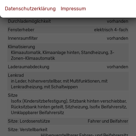
Armlehnen
Mittelarmlehne
Datenschutzerklärung
Impressum
Doppelter Laderaumboden
vorhanden
Durchlademöglichkeit
vorhanden
Fensterheber
elektrisch 4-fach
Innenraumfilter
vorhanden
Klimatisierung
Klimaautomatik, Klimaanlage hinten, Standheizung, 3-
Zonen-Klimaautomatik
Laderaumabdeckung
vorhanden
Lenkrad
in Leder, höhenverstellbar, mit Multifunktionen, mit
Lenkradheizung, mit Schaltwippen
Sitze
Isofix (Kindersitzbefestigung), Sitzbank hinten verschiebbar,
Rücksitzbank hinten geteilt, Sitzheizung, Isofix Beifahrersitz,
Umklappbarer Beifahrersitz
Sitze: Lordosenstütze
Fahrer und Beifahrer
Sitze: Verstellbarkeit
Höhenverstellbarer Fahrer- und Beifahrersitz