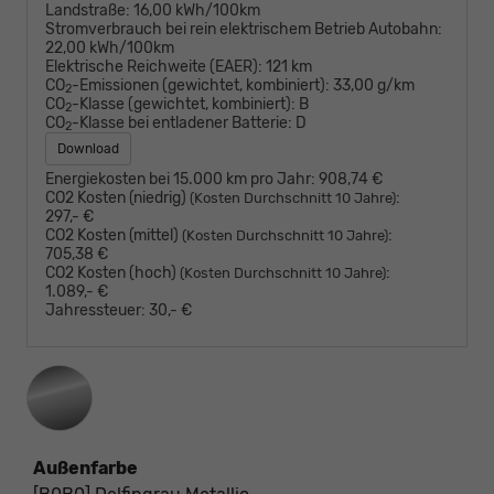
Landstraße:
16,00 kWh/100km
Stromverbrauch bei rein elektrischem Betrieb Autobahn:
22,00 kWh/100km
Elektrische Reichweite (EAER):
121 km
CO
-Emissionen (gewichtet, kombiniert):
33,00 g/km
2
CO
-Klasse (gewichtet, kombiniert):
B
2
CO
-Klasse bei entladener Batterie:
D
2
Download
Energiekosten bei 15.000 km pro Jahr:
908,74 €
CO2 Kosten (niedrig)
:
(Kosten Durchschnitt 10 Jahre)
297,- €
CO2 Kosten (mittel)
:
(Kosten Durchschnitt 10 Jahre)
705,38 €
CO2 Kosten (hoch)
:
(Kosten Durchschnitt 10 Jahre)
1.089,- €
Jahressteuer:
30,- €
Außenfarbe