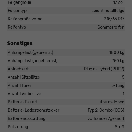
Felgengröße
17 Zoll
Felgentyp
Leichtmetallfelge
Reifengröße vorne
215/65 R17
Reifentyp
Sommerreifen
Sonstiges
Anhängelast (gebremst)
1800 kg
Anhängelast (ungebremst)
750 kg
Antriebsart
Plugin-Hybrid (PHEV)
Anzahl Sitzplätze
5
Anzahl Türen
5-türig
Anzahl Vorbesitzer
1
Batterie-Bauart
Lithium-Ionen
Batterie-Ladestromstecker
Typ 2, Combo (CCS)
Batterieausstattung
vorhanden/gekauft
Polsterung
Stoff