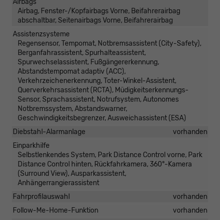
Airbags
Airbag, Fenster-/Kopfairbags Vorne, Beifahrerairbag
abschaltbar, Seitenairbags Vorne, Beifahrerairbag
Assistenzsysteme
Regensensor, Tempomat, Notbremsassistent (City-Safety),
Berganfahrassistent, Spurhalteassistent,
Spurwechselassistent, Fußgängererkennung,
Abstandstempomat adaptiv (ACC),
Verkehrzeichenerkennung, Toter-Winkel-Assistent,
Querverkehrsassistent (RCTA), Müdigkeitserkennungs-
Sensor, Sprachassistent, Notrufsystem, Autonomes
Notbremssystem, Abstandswarner,
Geschwindigkeitsbegrenzer, Ausweichassistent (ESA)
Diebstahl-Alarmanlage
vorhanden
Einparkhilfe
Selbstlenkendes System, Park Distance Control vorne, Park
Distance Control hinten, Rückfahrkamera, 360°-Kamera
(Surround View), Ausparkassistent,
Anhängerrangierassistent
Fahrprofilauswahl
vorhanden
Follow-Me-Home-Funktion
vorhanden