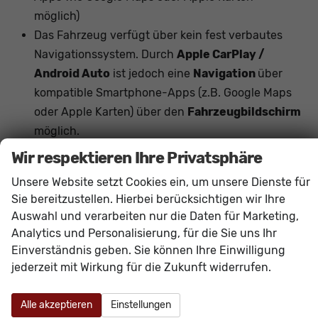
möglich)
Das Fahrzeug verfügt über kein fest verbautes
Navigationssystem. Durch
Apple CarPlay /
Android Auto
ist jedoch eine
Navigation
über
kompatible Smartphone-Apps (z.B. Google Maps
oder Apple Karten) über den
Fahrzeugbildschirm
möglich.
Hinweis: Das Fahrzeug verfügt über die
Wir respektieren Ihre Privatsphäre
serienmäßige
elektrische Standklimatisierung
Unsere Website setzt Cookies ein, um unsere Dienste für
(Standheizung und Standkühlung, je nach
Sie bereitzustellen. Hierbei berücksichtigen wir Ihre
Funktionalität programmierbar oder per App)
.
Auswahl und verarbeiten nur die Daten für Marketing,
Eine kraftstoffbetriebene Heizung mit separater
Analytics und Personalisierung, für die Sie uns Ihr
Funkfernbedienung ist nicht verbaut.
Einverständnis geben. Sie können Ihre Einwilligung
jederzeit mit Wirkung für die Zukunft widerrufen.
Innen
Alle akzeptieren
Einstellungen
Ambiente-Beleuchtung
vorhanden