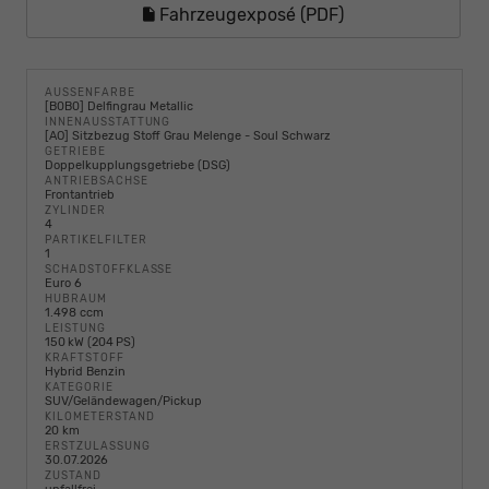
Fahrzeugexposé (PDF)
AUSSENFARBE
[B0B0] Delfingrau Metallic
INNENAUSSTATTUNG
[AO] Sitzbezug Stoff Grau Melenge - Soul Schwarz
GETRIEBE
Doppelkupplungsgetriebe (DSG)
ANTRIEBSACHSE
Frontantrieb
ZYLINDER
4
PARTIKELFILTER
1
SCHADSTOFFKLASSE
Euro 6
HUBRAUM
1.498 ccm
LEISTUNG
150 kW (204 PS)
KRAFTSTOFF
Hybrid Benzin
KATEGORIE
SUV/Geländewagen/Pickup
KILOMETERSTAND
20 km
ERSTZULASSUNG
30.07.2026
ZUSTAND