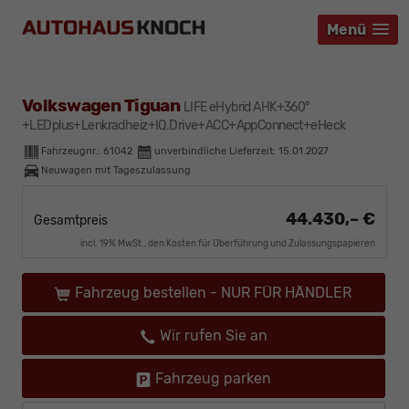
Menü
Menü
Menü
Volkswagen Tiguan
LIFE eHybrid AHK+360°
+LEDplus+Lenkradheiz+IQ.Drive+ACC+AppConnect+eHeck
Fahrzeugnr.:
61042
unverbindliche Lieferzeit:
15.01.2027
Neuwagen mit Tageszulassung
44.430,– €
Gesamtpreis
incl. 19% MwSt., den Kosten für Überführung und Zulassungspapieren
Fahrzeug bestellen - NUR FÜR HÄNDLER
Wir rufen Sie an
Fahrzeug parken