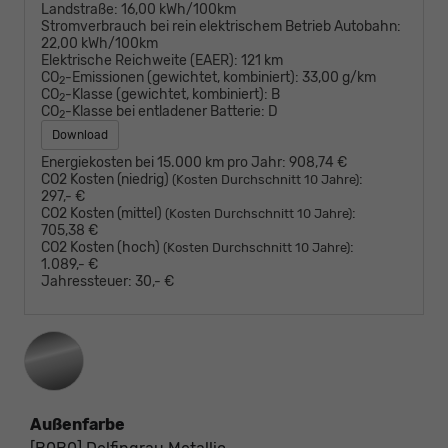
Landstraße:
16,00 kWh/100km
Stromverbrauch bei rein elektrischem Betrieb Autobahn:
22,00 kWh/100km
Elektrische Reichweite (EAER):
121 km
CO
-Emissionen (gewichtet, kombiniert):
33,00 g/km
2
CO
-Klasse (gewichtet, kombiniert):
B
2
CO
-Klasse bei entladener Batterie:
D
2
Download
Energiekosten bei 15.000 km pro Jahr:
908,74 €
CO2 Kosten (niedrig)
:
(Kosten Durchschnitt 10 Jahre)
297,- €
CO2 Kosten (mittel)
:
(Kosten Durchschnitt 10 Jahre)
705,38 €
CO2 Kosten (hoch)
:
(Kosten Durchschnitt 10 Jahre)
1.089,- €
Jahressteuer:
30,- €
Außenfarbe