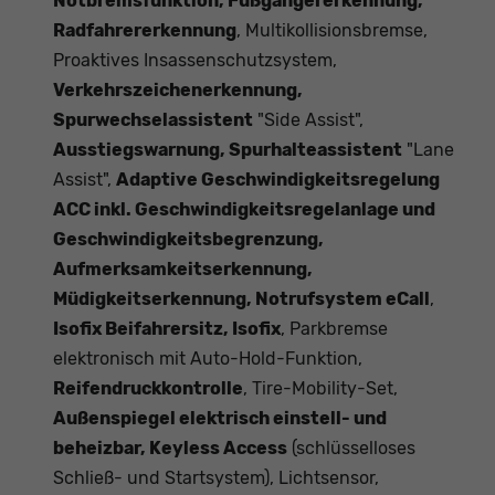
Notbremsfunktion, Fußgängererkennung,
Radfahrererkennung
, Multikollisionsbremse,
Proaktives Insassenschutzsystem,
Verkehrszeichenerkennung,
Spurwechselassistent
"Side Assist",
Ausstiegswarnung, Spurhalteassistent
"Lane
Assist",
Adaptive Geschwindigkeitsregelung
ACC inkl. Geschwindigkeitsregelanlage und
Geschwindigkeitsbegrenzung,
Aufmerksamkeitserkennung,
Müdigkeitserkennung, Notrufsystem eCall
,
Isofix Beifahrersitz, Isofix
, Parkbremse
elektronisch mit Auto-Hold-Funktion,
Reifendruckkontrolle
, Tire-Mobility-Set,
Außenspiegel elektrisch einstell- und
beheizbar, Keyless Access
(schlüsselloses
Schließ- und Startsystem), Lichtsensor,