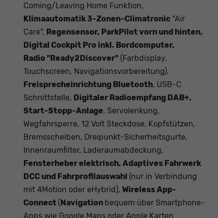
Coming/Leaving Home Funktion,
Klimaautomatik 3-Zonen-Climatronic
"Air
Care",
Regensensor, ParkPilot vorn und hinten,
Digital Cockpit Pro inkl. Bordcomputer,
Radio
"Ready2Discover"
(Farbdisplay,
Touchscreen, Navigationsvorbereitung),
Freisprecheinrichtung Bluetooth
, USB-C
Schnittstelle,
Digitaler Radioempfang DAB+,
Start-Stopp-Anlage
, Servolenkung,
Wegfahrsperre, 12 Volt Steckdose, Kopfstützen,
Bremsscheiben, Dreipunkt-Sicherheitsgurte,
Innenraumfilter, Laderaumabdeckung,
Fensterheber elektrisch, Adaptives Fahrwerk
DCC und Fahrprofilauswahl
(nur in Verbindung
mit 4Motion oder eHybrid),
Wireless App-
Connect
(
Navigation
bequem über Smartphone-
Apps wie Google Maps oder Apple Karten