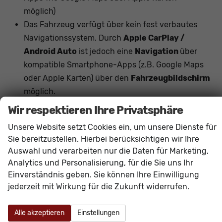
möglich)
Das Fahrzeug verfügt über kein fest verbautes
Navigationssystem. Durch
Apple CarPlay /
Android Auto
ist jedoch eine
Navigation
über
kompatible Smartphone-Apps (z.B. Google Maps
oder Apple Karten) über den
Fahrzeugbildschirm
möglich.
Hinweis: Das Fahrzeug verfügt über die
Wir respektieren Ihre Privatsphäre
serienmäßige
elektrische Standklimatisierung
Unsere Website setzt Cookies ein, um unsere Dienste für
(Standheizung und Standkühlung, je nach
Sie bereitzustellen. Hierbei berücksichtigen wir Ihre
Funktionalität programmierbar oder per App)
.
Auswahl und verarbeiten nur die Daten für Marketing,
Eine kraftstoffbetriebene Heizung mit separater
Analytics und Personalisierung, für die Sie uns Ihr
Funkfernbedienung ist nicht verbaut.
Einverständnis geben. Sie können Ihre Einwilligung
jederzeit mit Wirkung für die Zukunft widerrufen.
Innen
Alle akzeptieren
Einstellungen
Ambiente-Beleuchtung
vorhanden