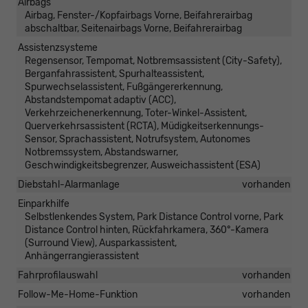
Airbags
Airbag, Fenster-/Kopfairbags Vorne, Beifahrerairbag
abschaltbar, Seitenairbags Vorne, Beifahrerairbag
Assistenzsysteme
Regensensor, Tempomat, Notbremsassistent (City-Safety),
Berganfahrassistent, Spurhalteassistent,
Spurwechselassistent, Fußgängererkennung,
Abstandstempomat adaptiv (ACC),
Verkehrzeichenerkennung, Toter-Winkel-Assistent,
Querverkehrsassistent (RCTA), Müdigkeitserkennungs-
Sensor, Sprachassistent, Notrufsystem, Autonomes
Notbremssystem, Abstandswarner,
Geschwindigkeitsbegrenzer, Ausweichassistent (ESA)
Diebstahl-Alarmanlage
vorhanden
Einparkhilfe
Selbstlenkendes System, Park Distance Control vorne, Park
Distance Control hinten, Rückfahrkamera, 360°-Kamera
(Surround View), Ausparkassistent,
Anhängerrangierassistent
Fahrprofilauswahl
vorhanden
Follow-Me-Home-Funktion
vorhanden