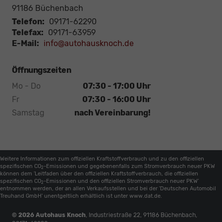
91186
Büchenbach
Telefon:
09171-62290
Telefax:
09171-63959
E-Mail:
info@autohausknoch.de
Öffnungszeiten
Mo - Do
07:30 - 17:00 Uhr
Fr
07:30 - 16:00 Uhr
Samstag
nach Vereinbarung!
Weitere Informationen zum offiziellen Kraftstoffverbrauch und zu den offiziellen
spezifischen CO
-Emissionen und gegebenenfalls zum Stromverbrauch neuer PKW
2
können dem 'Leitfaden über den offiziellen Kraftstoffverbrauch, die offiziellen
spezifischen CO
-Emissionen und den offiziellen Stromverbrauch neuer PKW'
2
entnommen werden, der an allen Verkaufsstellen und bei der 'Deutschen Automobil
Treuhand GmbH' unentgeltlich erhältlich ist unter www.dat.de.
© 2026
Autohaus Knoch
,
Industriestraße 22
,
91186
Büchenbach,