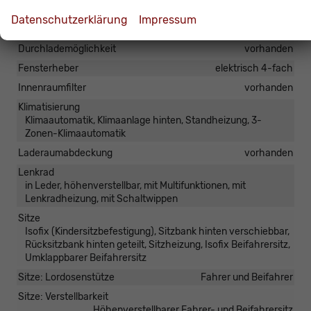
Armlehnen
Mittelarmlehne
Datenschutzerklärung
Impressum
Doppelter Laderaumboden
vorhanden
Durchlademöglichkeit
vorhanden
Fensterheber
elektrisch 4-fach
Innenraumfilter
vorhanden
Klimatisierung
Klimaautomatik, Klimaanlage hinten, Standheizung, 3-
Zonen-Klimaautomatik
Laderaumabdeckung
vorhanden
Lenkrad
in Leder, höhenverstellbar, mit Multifunktionen, mit
Lenkradheizung, mit Schaltwippen
Sitze
Isofix (Kindersitzbefestigung), Sitzbank hinten verschiebbar,
Rücksitzbank hinten geteilt, Sitzheizung, Isofix Beifahrersitz,
Umklappbarer Beifahrersitz
Sitze: Lordosenstütze
Fahrer und Beifahrer
Sitze: Verstellbarkeit
Höhenverstellbarer Fahrer- und Beifahrersitz