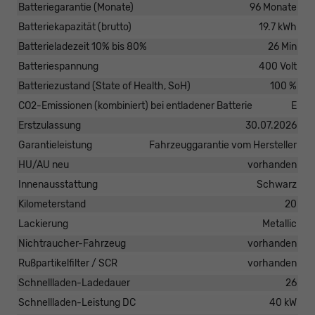
Batteriegarantie (Monate)
96 Monate
Batteriekapazität (brutto)
19.7 kWh
Batterieladezeit 10% bis 80%
26 Min
Batteriespannung
400 Volt
Batteriezustand (State of Health, SoH)
100 %
CO2-Emissionen (kombiniert) bei entladener Batterie
E
Erstzulassung
30.07.2026
Garantieleistung
Fahrzeuggarantie vom Hersteller
HU/AU neu
vorhanden
Innenausstattung
Schwarz
Kilometerstand
20
Lackierung
Metallic
Nichtraucher-Fahrzeug
vorhanden
Rußpartikelfilter / SCR
vorhanden
Schnellladen-Ladedauer
26
Schnellladen-Leistung DC
40 kW