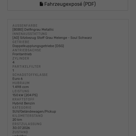
Fahrzeugexposé (PDF)
AUSSENFARBE
[B0B0] Delfingrau Metallic
INNENAUSSTATTUNG
[AO] Sitzbezug Stoff Grau Melenge - Soul Schwarz
GETRIEBE
Doppelkupplungsgetriebe (DSG)
ANTRIEBSACHSE
Frontantrieb
ZYLINDER
4
PARTIKELFILTER
1
SCHADSTOFFKLASSE
Euro 6
HUBRAUM
1.498 ccm
LEISTUNG
150 kW (204 PS)
KRAFTSTOFF
Hybrid Benzin
KATEGORIE
SUV/Geländewagen/Pickup
KILOMETERSTAND
20 km
ERSTZULASSUNG
30.07.2026
ZUSTAND