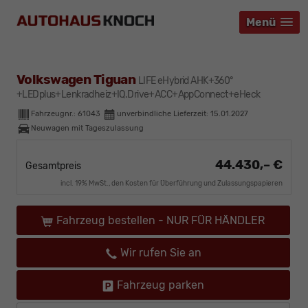
Menü
Menü
Menü
Volkswagen Tiguan
LIFE eHybrid AHK+360°
+LEDplus+Lenkradheiz+IQ.Drive+ACC+AppConnect+eHeck
Fahrzeugnr.:
61043
unverbindliche Lieferzeit:
15.01.2027
Neuwagen mit Tageszulassung
44.430,– €
Gesamtpreis
incl. 19% MwSt., den Kosten für Überführung und Zulassungspapieren
Fahrzeug bestellen - NUR FÜR HÄNDLER
Wir rufen Sie an
Fahrzeug parken