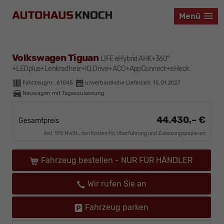
Menü
Menü
Menü
Volkswagen Tiguan
LIFE eHybrid AHK+360°
+LEDplus+Lenkradheiz+IQ.Drive+ACC+AppConnect+eHeck
Fahrzeugnr.:
61045
unverbindliche Lieferzeit:
15.01.2027
Neuwagen mit Tageszulassung
44.430,– €
Gesamtpreis
incl. 19% MwSt., den Kosten für Überführung und Zulassungspapieren
Fahrzeug bestellen - NUR FÜR HÄNDLER
Wir rufen Sie an
Fahrzeug parken