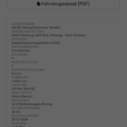
Fahrzeugexposé (PDF)
AUSSENFARBE
[0E0E] Grenadillschwarz Metallic
INNENAUSSTATTUNG
[AO] Sitzbezug Stoff Grau Melenge - Soul Schwarz
GETRIEBE
Doppelkupplungsgetriebe (DSG)
ANTRIEBSACHSE
Frontantrieb
ZYLINDER
4
PARTIKELFILTER
1
SCHADSTOFFKLASSE
Euro 6
HUBRAUM
1.498 ccm
LEISTUNG
150 kW (204 PS)
KRAFTSTOFF
Hybrid Benzin
KATEGORIE
SUV/Geländewagen/Pickup
KILOMETERSTAND
20 km
ERSTZULASSUNG
30.07.2026
ZUSTAND