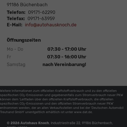
91186
Büchenbach
Telefon:
09171-62290
Telefax:
09171-63959
E-Mail:
info@autohausknoch.de
Öffnungszeiten
Mo - Do
07:30 - 17:00 Uhr
Fr
07:30 - 16:00 Uhr
Samstag
nach Vereinbarung!
Weitere Informationen zum offiziellen Kraftstoffverbrauch und zu den offiziellen
spezifischen CO
-Emissionen und gegebenenfalls zum Stromverbrauch neuer PKW
2
können dem 'Leitfaden über den offiziellen Kraftstoffverbrauch, die offiziellen
spezifischen CO
-Emissionen und den offiziellen Stromverbrauch neuer PKW'
2
entnommen werden, der an allen Verkaufsstellen und bei der 'Deutschen Automobil
Treuhand GmbH' unentgeltlich erhältlich ist unter www.dat.de.
© 2026
Autohaus Knoch
,
Industriestraße 22
,
91186
Büchenbach,