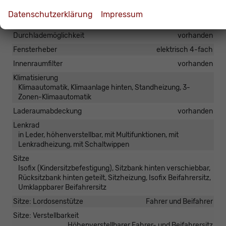
Armlehnen
Mittelarmlehne
Datenschutzerklärung
Impressum
Doppelter Laderaumboden
vorhanden
Durchlademöglichkeit
vorhanden
Fensterheber
elektrisch 4-fach
Innenraumfilter
vorhanden
Klimatisierung
Klimaautomatik, Klimaanlage hinten, Standheizung, 3-
Zonen-Klimaautomatik
Laderaumabdeckung
vorhanden
Lenkrad
in Leder, höhenverstellbar, mit Multifunktionen, mit
Lenkradheizung, mit Schaltwippen
Sitze
Isofix (Kindersitzbefestigung), Sitzbank hinten verschiebbar,
Rücksitzbank hinten geteilt, Sitzheizung, Isofix Beifahrersitz,
Umklappbarer Beifahrersitz
Sitze: Lordosenstütze
Fahrer und Beifahrer
Sitze: Verstellbarkeit
Höhenverstellbarer Fahrer- und Beifahrersitz