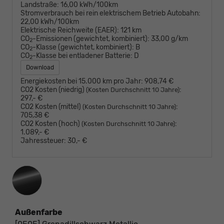
Landstraße:
16,00 kWh/100km
Stromverbrauch bei rein elektrischem Betrieb Autobahn:
22,00 kWh/100km
Elektrische Reichweite (EAER):
121 km
CO
-Emissionen (gewichtet, kombiniert):
33,00 g/km
2
CO
-Klasse (gewichtet, kombiniert):
B
2
CO
-Klasse bei entladener Batterie:
D
2
Download
Energiekosten bei 15.000 km pro Jahr:
908,74 €
CO2 Kosten (niedrig)
:
(Kosten Durchschnitt 10 Jahre)
297,- €
CO2 Kosten (mittel)
:
(Kosten Durchschnitt 10 Jahre)
705,38 €
CO2 Kosten (hoch)
:
(Kosten Durchschnitt 10 Jahre)
1.089,- €
Jahressteuer:
30,- €
Außenfarbe