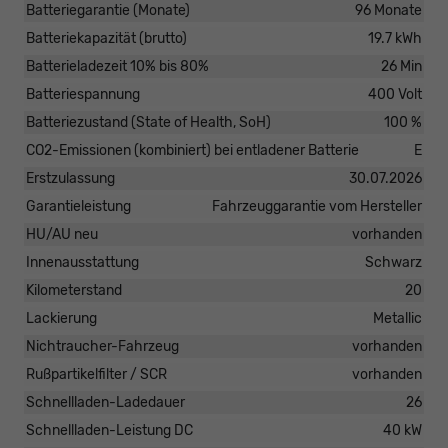
Batteriegarantie (Monate)
96 Monate
Batteriekapazität (brutto)
19.7 kWh
Batterieladezeit 10% bis 80%
26 Min
Batteriespannung
400 Volt
Batteriezustand (State of Health, SoH)
100 %
CO2-Emissionen (kombiniert) bei entladener Batterie
E
Erstzulassung
30.07.2026
Garantieleistung
Fahrzeuggarantie vom Hersteller
HU/AU neu
vorhanden
Innenausstattung
Schwarz
Kilometerstand
20
Lackierung
Metallic
Nichtraucher-Fahrzeug
vorhanden
Rußpartikelfilter / SCR
vorhanden
Schnellladen-Ladedauer
26
Schnellladen-Leistung DC
40 kW