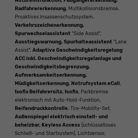
Notbremsfunktion, Fußgängererkennung,
Radfahrererkennung
, Multikollisionsbremse,
Proaktives Insassenschutzsystem,
Verkehrszeichenerkennung,
Spurwechselassistent
"Side Assist",
Ausstiegswarnung, Spurhalteassistent
"Lane
Assist",
Adaptive Geschwindigkeitsregelung
ACC inkl. Geschwindigkeitsregelanlage und
Geschwindigkeitsbegrenzung,
Aufmerksamkeitserkennung,
Müdigkeitserkennung, Notrufsystem eCall
,
Isofix Beifahrersitz, Isofix
, Parkbremse
elektronisch mit Auto-Hold-Funktion,
Reifendruckkontrolle
, Tire-Mobility-Set,
Außenspiegel elektrisch einstell- und
beheizbar, Keyless Access
(schlüsselloses
Schließ- und Startsystem), Lichtsensor,