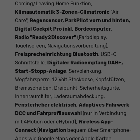
Coming/Leaving Home Funktion,
Klimaautomatik 3-Zonen-Climatronic
"Air
Care",
Regensensor, ParkPilot vorn und hinten,
Digital Cockpit Pro inkl. Bordcomputer,
Radio
"Ready2Discover"
(Farbdisplay,
Touchscreen, Navigationsvorbereitung),
Freisprecheinrichtung Bluetooth
, USB-C
Schnittstelle,
Digitaler Radioempfang DAB+,
Start-Stopp-Anlage
, Servolenkung,
Wegfahrsperre, 12 Volt Steckdose, Kopfstützen,
Bremsscheiben, Dreipunkt-Sicherheitsgurte,
Innenraumfilter, Laderaumabdeckung,
Fensterheber elektrisch, Adaptives Fahrwerk
DCC und Fahrprofilauswahl
(nur in Verbindung
mit 4Motion oder eHybrid),
Wireless App-
Connect
(
Navigation
bequem über Smartphone-
Apps wie Google Maps oder Apple Karten