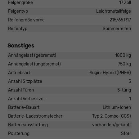
Felgengröße
17 Zoll
Felgentyp
Leichtmetallfelge
Reifengröße vorne
215/65 R17
Reifentyp
Sommerreifen
Sonstiges
Anhängelast (gebremst)
1800 kg
Anhängelast (ungebremst)
750 kg
Antriebsart
Plugin-Hybrid (PHEV)
Anzahl Sitzplätze
5
Anzahl Türen
5-türig
Anzahl Vorbesitzer
1
Batterie-Bauart
Lithium-Ionen
Batterie-Ladestromstecker
Typ 2, Combo (CCS)
Batterieausstattung
vorhanden/gekauft
Polsterung
Stoff