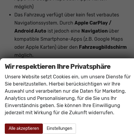
möglich)
Das Fahrzeug verfügt über kein fest verbautes
Navigationssystem. Durch
Apple CarPlay /
Android Auto
ist jedoch eine
Navigation
über
kompatible Smartphone-Apps (z.B. Google Maps
oder Apple Karten) über den
Fahrzeugbildschirm
möglich.
Hinweis: Das Fahrzeug verfügt über die
Wir respektieren Ihre Privatsphäre
serienmäßige
elektrische Standklimatisierung
Unsere Website setzt Cookies ein, um unsere Dienste für
(Standheizung und Standkühlung, je nach
Sie bereitzustellen. Hierbei berücksichtigen wir Ihre
Funktionalität programmierbar oder per App)
.
Auswahl und verarbeiten nur die Daten für Marketing,
Eine kraftstoffbetriebene Heizung mit separater
Analytics und Personalisierung, für die Sie uns Ihr
Funkfernbedienung ist nicht verbaut.
Einverständnis geben. Sie können Ihre Einwilligung
jederzeit mit Wirkung für die Zukunft widerrufen.
Innen
Alle akzeptieren
Einstellungen
Ambiente-Beleuchtung
vorhanden