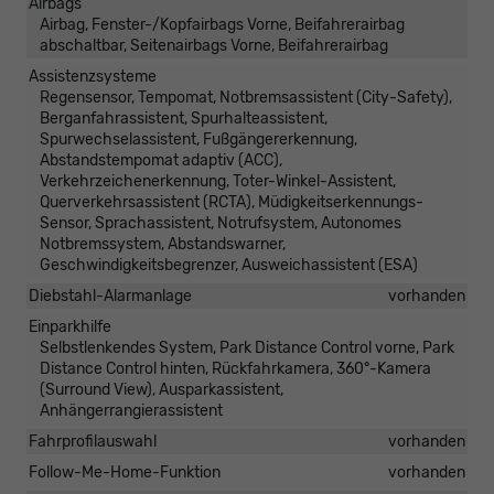
Airbags
Airbag, Fenster-/Kopfairbags Vorne, Beifahrerairbag
abschaltbar, Seitenairbags Vorne, Beifahrerairbag
Assistenzsysteme
Regensensor, Tempomat, Notbremsassistent (City-Safety),
Berganfahrassistent, Spurhalteassistent,
Spurwechselassistent, Fußgängererkennung,
Abstandstempomat adaptiv (ACC),
Verkehrzeichenerkennung, Toter-Winkel-Assistent,
Querverkehrsassistent (RCTA), Müdigkeitserkennungs-
Sensor, Sprachassistent, Notrufsystem, Autonomes
Notbremssystem, Abstandswarner,
Geschwindigkeitsbegrenzer, Ausweichassistent (ESA)
Diebstahl-Alarmanlage
vorhanden
Einparkhilfe
Selbstlenkendes System, Park Distance Control vorne, Park
Distance Control hinten, Rückfahrkamera, 360°-Kamera
(Surround View), Ausparkassistent,
Anhängerrangierassistent
Fahrprofilauswahl
vorhanden
Follow-Me-Home-Funktion
vorhanden