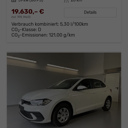
Leistung
59 kW (80 PS)
Kilometerstand
20 km
19.630,– €
Details
incl. 19% MwSt.
Verbrauch kombiniert:
5,30 l/100km
CO
-Klasse:
D
2
CO
-Emissionen:
121,00 g/km
2