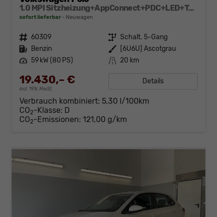
1.0 MPI Sitzheizung+AppConnect+PDC+LED+Touch+Lichtsensor+MultiLenkrad
sofort lieferbar
Neuwagen
Fahrzeugnr.
60309
Getriebe
Schalt. 5-Gang
Kraftstoff
Benzin
Außenfarbe
[6U6U] Ascotgrau
Leistung
59 kW (80 PS)
Kilometerstand
20 km
19.430,– €
Details
incl. 19% MwSt.
Verbrauch kombiniert:
5,30 l/100km
CO
-Klasse:
D
2
CO
-Emissionen:
121,00 g/km
2