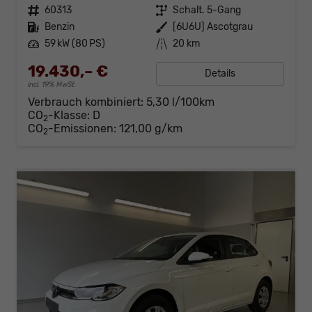
Fahrzeugnr.
60313
Getriebe
Schalt. 5-Gang
Kraftstoff
Benzin
Außenfarbe
[6U6U] Ascotgrau
Leistung
59 kW (80 PS)
Kilometerstand
20 km
19.430,– €
Details
incl. 19% MwSt.
Verbrauch kombiniert:
5,30 l/100km
CO
-Klasse:
D
2
CO
-Emissionen:
121,00 g/km
2