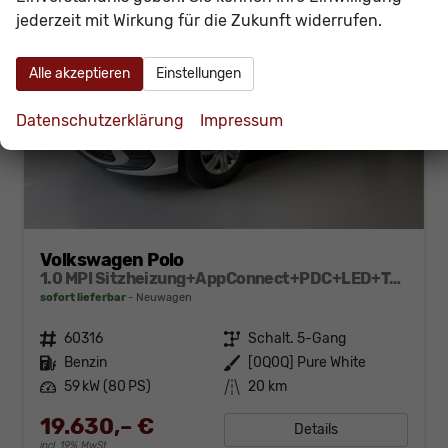
jederzeit mit Wirkung für die Zukunft widerrufen.
Alle akzeptieren
Einstellungen
Datenschutzerklärung
Impressum
Volkswagen Polo
1.0 MPI Sitzheizung+AppConnect+PDC+LED+Touch+Lichtsensor+MultiLenkrad
sofort lieferbar
Neuwagen
Fahrzeugnr.
60316
Getriebe
Schalt. 5-Gang
Kraftstoff
Benzin
Außenfarbe
[0Q0Q] Pure White
Leistung
59 kW (80 PS)
Kilometerstand
20 km
19.630,– €
Details
incl. 19% MwSt.