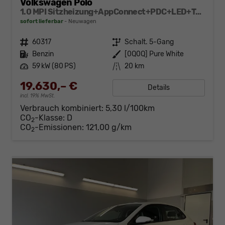
Volkswagen Polo
1.0 MPI Sitzheizung+AppConnect+PDC+LED+Touch+Lichtsensor+MultiLenkrad
sofort lieferbar
Neuwagen
Fahrzeugnr.
60317
Getriebe
Schalt. 5-Gang
Kraftstoff
Benzin
Außenfarbe
[0Q0Q] Pure White
Leistung
59 kW (80 PS)
Kilometerstand
20 km
19.630,– €
Details
incl. 19% MwSt.
Verbrauch kombiniert:
5,30 l/100km
CO
-Klasse:
D
2
CO
-Emissionen:
121,00 g/km
2