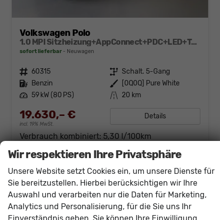
Volkswagen Polo
1.0 MPI Sitzheizung+AppConnect+PDC+LED+Touch+Lichtsensor+MultiLenkrad
sofort lieferbar
Neuwagen
Fahrzeugnr.
60315
Getriebe
Schalt. 5-Gang
Kraftstoff
Benzin
Außenfarbe
[0Q0Q] Pure White
Leistung
59 kW (80 PS)
Kilometerstand
20 km
19.630,– €
Details
incl. 19% MwSt.
Verbrauch kombiniert:
5,30 l/100km
CO
-Klasse:
D
2
Wir respektieren Ihre Privatsphäre
CO
-Emissionen:
121,00 g/km
2
Unsere Website setzt Cookies ein, um unsere Dienste für
Sie bereitzustellen. Hierbei berücksichtigen wir Ihre
Auswahl und verarbeiten nur die Daten für Marketing,
Analytics und Personalisierung, für die Sie uns Ihr
Einverständnis geben. Sie können Ihre Einwilligung