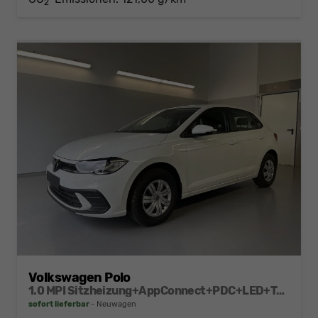
2
Volkswagen Polo
1.0 MPI Sitzheizung+AppConnect+PDC+LED+Touch+Lichtsensor+MultiLenkrad
sofort lieferbar
Neuwagen