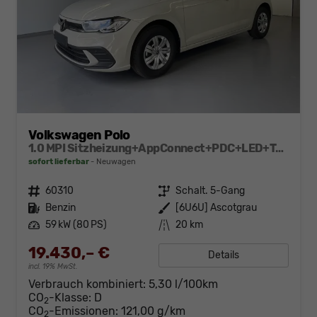
Volkswagen Polo
1.0 MPI Sitzheizung+AppConnect+PDC+LED+Touch+Lichtsensor+MultiLenkrad
sofort lieferbar
Neuwagen
Fahrzeugnr.
60310
Getriebe
Schalt. 5-Gang
Kraftstoff
Benzin
Außenfarbe
[6U6U] Ascotgrau
Leistung
59 kW (80 PS)
Kilometerstand
20 km
19.430,– €
Details
incl. 19% MwSt.
Verbrauch kombiniert:
5,30 l/100km
CO
-Klasse:
D
2
CO
-Emissionen:
121,00 g/km
2