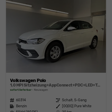
Volkswagen Polo
1.0 MPI Sitzheizung+AppConnect+PDC+LED+Touch+Lichtsensor+MultiLenkrad
sofort lieferbar
Neuwagen
Fahrzeugnr.
60314
Getriebe
Schalt. 5-Gang
Kraftstoff
Benzin
Außenfarbe
[0Q0Q] Pure White