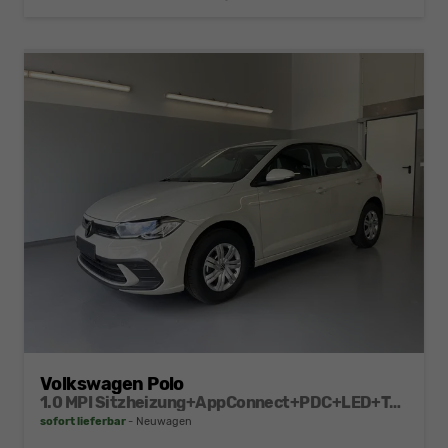
Volkswagen Polo
1.0 MPI Sitzheizung+AppConnect+PDC+LED+Touch+Lichtsensor+MultiLenkrad
sofort lieferbar
Neuwagen