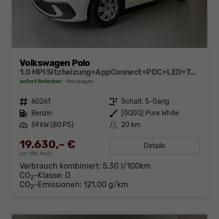
Volkswagen Polo
1.0 MPI Sitzheizung+AppConnect+PDC+LED+Touch+Lichtsensor+MultiLenkrad
sofort lieferbar
Neuwagen
Fahrzeugnr.
60261
Getriebe
Schalt. 5-Gang
Kraftstoff
Benzin
Außenfarbe
[0Q0Q] Pure White
Leistung
59 kW (80 PS)
Kilometerstand
20 km
19.630,– €
Details
incl. 19% MwSt.
Verbrauch kombiniert:
5,30 l/100km
CO
-Klasse:
D
2
CO
-Emissionen:
121,00 g/km
2