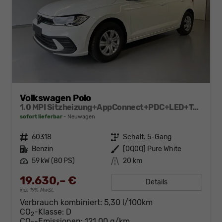
Volkswagen Polo
1.0 MPI Sitzheizung+AppConnect+PDC+LED+Touch+Lichtsensor+MultiLenkrad
sofort lieferbar
Neuwagen
Fahrzeugnr.
60318
Getriebe
Schalt. 5-Gang
Kraftstoff
Benzin
Außenfarbe
[0Q0Q] Pure White
Leistung
59 kW (80 PS)
Kilometerstand
20 km
19.630,– €
Details
incl. 19% MwSt.
Verbrauch kombiniert:
5,30 l/100km
CO
-Klasse:
D
2
CO
-Emissionen:
121,00 g/km