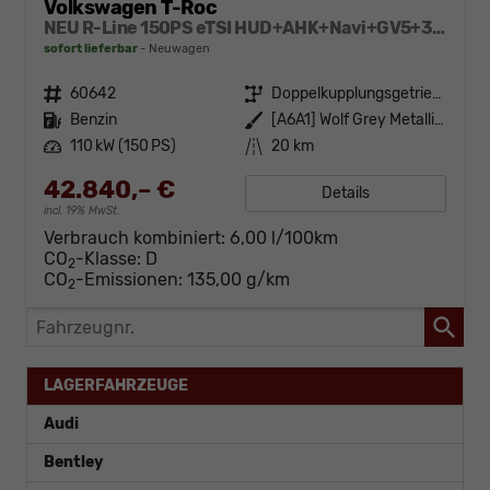
Volkswagen T-Roc
NEU R-Line 150PS eTSI HUD+AHK+Navi+GV5+360°+IQ.Light+Parklenk+eHeck+BlackStyle
sofort lieferbar
Neuwagen
Fahrzeugnr.
60642
Getriebe
Doppelkupplungsgetriebe (DSG)
Kraftstoff
Benzin
Außenfarbe
[A6A1] Wolf Grey Metallic / Dach Schwarz
Leistung
110 kW (150 PS)
Kilometerstand
20 km
42.840,– €
Details
incl. 19% MwSt.
Verbrauch kombiniert:
6,00 l/100km
CO
-Klasse:
D
2
CO
-Emissionen:
135,00 g/km
2
Fahrzeugnr.
LAGERFAHRZEUGE
Audi
Bentley