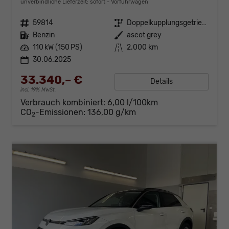
unverbindliche Lieferzeit: sofort
Vorführwagen
Fahrzeugnr.
59814
Getriebe
Doppelkupplungsgetriebe (DSG)
Kraftstoff
Benzin
Außenfarbe
ascot grey
Leistung
110 kW (150 PS)
Kilometerstand
2.000 km
30.06.2025
33.340,– €
Details
incl. 19% MwSt.
Verbrauch kombiniert:
6,00 l/100km
CO
-Emissionen:
136,00 g/km
2