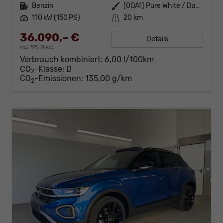
Kraftstoff
Benzin
Außenfarbe
[0QA1] Pure White / Dach Schwarz
Leistung
110 kW (150 PS)
Kilometerstand
20 km
36.090,– €
Details
incl. 19% MwSt.
Verbrauch kombiniert:
6,00 l/100km
CO
-Klasse:
D
2
CO
-Emissionen:
135,00 g/km
2