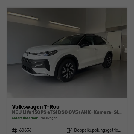
Volkswagen T-Roc
NEU Life 150PS eTSI DSG GV5+AHK+Kamera+Sitzheiz+Lenkradheiz+getönt.Scheiben
sofort lieferbar
Neuwagen
Fahrzeugnr.
60636
Getriebe
Doppelkupplungsgetriebe (DSG)