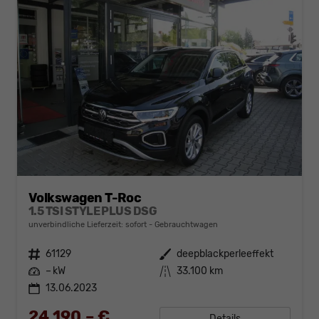
Volkswagen T-Roc
1.5 TSI STYLE PLUS DSG
unverbindliche Lieferzeit: sofort
Gebrauchtwagen
Fahrzeugnr.
61129
Außenfarbe
deepblackperleeffekt
Leistung
– kW
Kilometerstand
33.100 km
13.06.2023
24.190,– €
Details