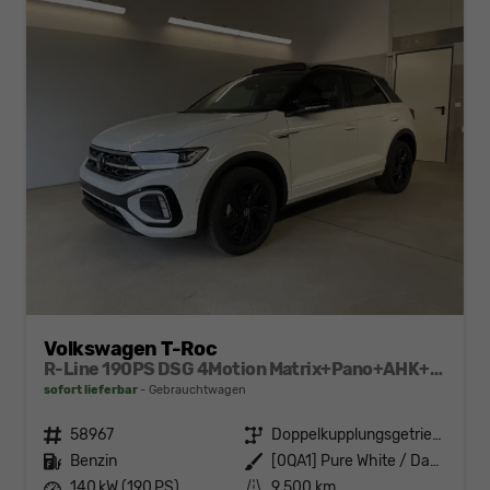
Volkswagen T-Roc
R-Line 190PS DSG 4Motion Matrix+Pano+AHK+Keyless+NaviPro+eHeck+GV5+Alu18
sofort lieferbar
Gebrauchtwagen
Fahrzeugnr.
58967
Getriebe
Doppelkupplungsgetriebe (DSG)
Kraftstoff
Benzin
Außenfarbe
[0QA1] Pure White / Dach Schwarz
Leistung
140 kW (190 PS)
Kilometerstand
9.500 km