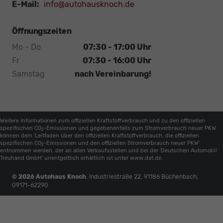
E-Mail:
info@autohausknoch.de
Öffnungszeiten
Mo - Do
07:30 - 17:00 Uhr
Fr
07:30 - 16:00 Uhr
Samstag
nach Vereinbarung!
Weitere Informationen zum offiziellen Kraftstoffverbrauch und zu den offiziellen
spezifischen CO
-Emissionen und gegebenenfalls zum Stromverbrauch neuer PKW
2
können dem 'Leitfaden über den offiziellen Kraftstoffverbrauch, die offiziellen
spezifischen CO
-Emissionen und den offiziellen Stromverbrauch neuer PKW'
2
entnommen werden, der an allen Verkaufsstellen und bei der 'Deutschen Automobil
Treuhand GmbH' unentgeltlich erhältlich ist unter www.dat.de.
© 2026
Autohaus Knoch
,
Industriestraße 22
,
91186
Büchenbach,
09171-62290