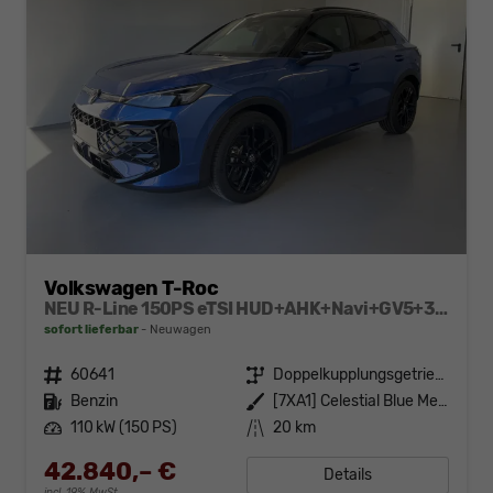
Volkswagen T-Roc
NEU R-Line 150PS eTSI HUD+AHK+Navi+GV5+360°+IQ.Light+Parklenk+eHeck+BlackStyle
sofort lieferbar
Neuwagen
Fahrzeugnr.
60641
Getriebe
Doppelkupplungsgetriebe (DSG)
Kraftstoff
Benzin
Außenfarbe
[7XA1] Celestial Blue Metallic / Dach Schwarz
Leistung
110 kW (150 PS)
Kilometerstand
20 km
42.840,– €
Details