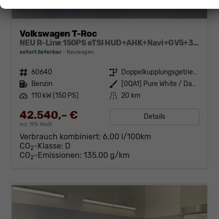
Volkswagen T-Roc
NEU R-Line 150PS eTSI HUD+AHK+Navi+GV5+360°+IQ.Light+Parklenk+eHeck+BlackStyle
sofort lieferbar
Neuwagen
Fahrzeugnr.
60640
Getriebe
Doppelkupplungsgetriebe (DSG)
Kraftstoff
Benzin
Außenfarbe
[0QA1] Pure White / Dach Schwarz
Leistung
110 kW (150 PS)
Kilometerstand
20 km
42.540,– €
Details
incl. 19% MwSt.
Verbrauch kombiniert:
6,00 l/100km
CO
-Klasse:
D
2
CO
-Emissionen:
135,00 g/km
2