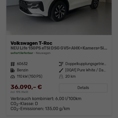
Volkswagen T-Roc
NEU Life 150PS eTSI DSG GV5+AHK+Kamera+Sitzheiz+Lenkradheiz+getönt.Scheiben
sofort lieferbar
Neuwagen
Fahrzeugnr.
60632
Getriebe
Doppelkupplungsgetriebe (DSG)
Kraftstoff
Benzin
Außenfarbe
[0QA1] Pure White / Dach Schwarz
Leistung
110 kW (150 PS)
Kilometerstand
20 km
36.090,– €
Details
incl. 19% MwSt.
Verbrauch kombiniert:
6,00 l/100km
CO
-Klasse:
D
2
CO
-Emissionen:
135,00 g/km
2