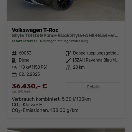
Volkswagen T-Roc
Style TDI DSG Pano+Black Style+AHK+Navi+ergoActive+IQ.Drive+Kamera+Keyless
sofort lieferbar
Neuwagen mit Tageszulassung
Fahrzeugnr.
60053
Getriebe
Doppelkupplungsgetriebe (DSG)
Kraftstoff
Diesel
Außenfarbe
[5ZA1] Ravenna Blau Metallic / Dach Schwarz
Leistung
110 kW (150 PS)
Kilometerstand
20 km
02.12.2025
36.430,– €
Details
incl. 19% MwSt.
Verbrauch kombiniert:
5,30 l/100km
CO
-Klasse:
E
2
CO
-Emissionen:
138,00 g/km
2