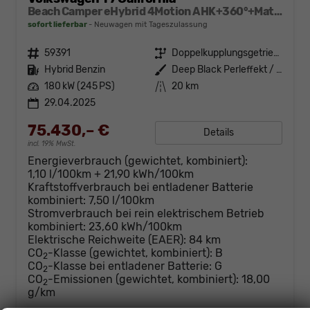
Beach Camper eHybrid 4Motion AHK+360°+Matrix+Navi+Alu17+GJR+Sitzheiz+Keyless
sofort lieferbar
Neuwagen mit Tageszulassung
Fahrzeugnr.
59391
Getriebe
Doppelkupplungsgetriebe (DSG)
Kraftstoff
Hybrid Benzin
Außenfarbe
Deep Black Perleffekt / Fortana Rot Metallic (nur in Verb. mit abgedunkelte Scheiben, wenn nicht Serie)
Leistung
180 kW (245 PS)
Kilometerstand
20 km
29.04.2025
75.430,– €
Details
incl. 19% MwSt.
Energieverbrauch (gewichtet, kombiniert):
1,10 l/100km + 21,90 kWh/100km
Kraftstoffverbrauch bei entladener Batterie
kombiniert:
7,50 l/100km
Stromverbrauch bei rein elektrischem Betrieb
kombiniert:
23,60 kWh/100km
Elektrische Reichweite (EAER):
84 km
CO
-Klasse (gewichtet, kombiniert):
B
2
CO
-Klasse bei entladener Batterie:
G
2
CO
-Emissionen (gewichtet, kombiniert):
18,00
2
g/km