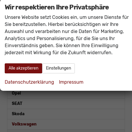
Fahrzeugnr.
Wir respektieren Ihre Privatsphäre
Unsere Website setzt Cookies ein, um unsere Dienste für
LAGERFAHRZEUGE
Sie bereitzustellen. Hierbei berücksichtigen wir Ihre
Auswahl und verarbeiten nur die Daten für Marketing,
Audi
Analytics und Personalisierung, für die Sie uns Ihr
Bentley
Einverständnis geben. Sie können Ihre Einwilligung
Cupra
jederzeit mit Wirkung für die Zukunft widerrufen.
Hyundai
Alle akzeptieren
Einstellungen
Ligier
Datenschutzerklärung
Impressum
Mercedes-Benz
Opel
SEAT
Skoda
Volkswagen