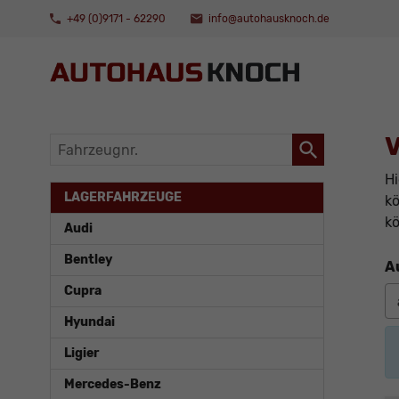
+49 (0)9171 - 62290
info@autohausknoch.de
V
Fahrzeugnr.
Hi
LAGERFAHRZEUGE
kö
kö
Audi
Bentley
A
Cupra
Hyundai
Ligier
Mercedes-Benz