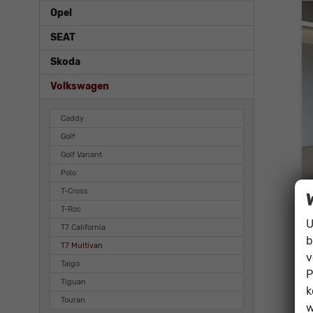
Opel
SEAT
Skoda
Volkswagen
Caddy
Golf
Golf Variant
Polo
T-Cross
T-Roc
U
T7 California
b
T7 Multivan
v
Taigo
P
Tiguan
k
Touran
w