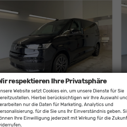
Wir respektieren Ihre Privatsphäre
nsere Website setzt Cookies ein, um unsere Dienste für Sie
Volkswagen T7 Multivan
ereitzustellen. Hierbei berücksichtigen wir Ihre Auswahl un
Business eHybrid 4Motion AHK+IQ.Light+Navi+7Sitz+ACC
erarbeiten nur die Daten für Marketing, Analytics und
sofort lieferbar
Neuwagen mit Tageszulassung
ersonalisierung, für die Sie uns Ihr Einverständnis geben. S
önnen Ihre Einwilligung jederzeit mit Wirkung für die Zukunf
Fahrzeugnr.
59090
Getriebe
Doppelkupplungsgetriebe (DSG)
iderrufen.
Kraftstoff
Hybrid Benzin
Außenfarbe
Deep Black Perleffekt