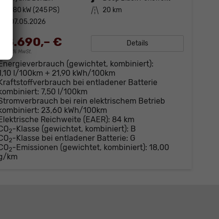
Leistung
180 kW (245 PS)
Kilometerstand
20 km
07.05.2026
88.690,– €
Details
incl. 19% MwSt.
Energieverbrauch (gewichtet, kombiniert):
1,10 l/100km + 21,90 kWh/100km
Kraftstoffverbrauch bei entladener Batterie
kombiniert:
7,50 l/100km
Stromverbrauch bei rein elektrischem Betrieb
kombiniert:
23,60 kWh/100km
Elektrische Reichweite (EAER):
84 km
CO
-Klasse (gewichtet, kombiniert):
B
2
CO
-Klasse bei entladener Batterie:
G
2
CO
-Emissionen (gewichtet, kombiniert):
18,00
2
g/km