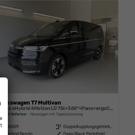
Volkswagen T7 Multivan
d
Style eHybrid 4Motion LÜ 7Si+360°+Pano+ergoComfort+Leder+Navi+HuD+DCC
sofort lieferbar
Neuwagen mit Tageszulassung
ie
t
Fahrzeugnr.
60609
Getriebe
Doppelkupplungsgetriebe (DSG)
Kraftstoff
Hybrid Benzin
Außenfarbe
Deep Black Perleffekt