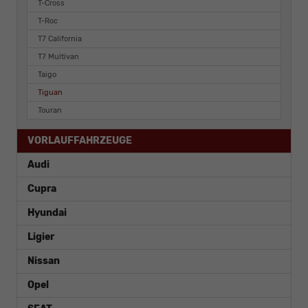
T-Cross
T-Roc
T7 California
T7 Multivan
Taigo
Tiguan
Touran
VORLAUFFAHRZEUGE
Audi
Cupra
Hyundai
Ligier
Nissan
Opel