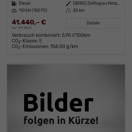
Kraftstoff
Diesel
Außenfarbe
[B0B0] Delfingrau Metallic
Leistung
110 kW (150 PS)
Kilometerstand
20 km
41.440,– €
Details
incl. 19% MwSt.
Verbrauch kombiniert:
5,90 l/100km
CO
-Klasse:
E
2
CO
-Emissionen:
154,00 g/km
2