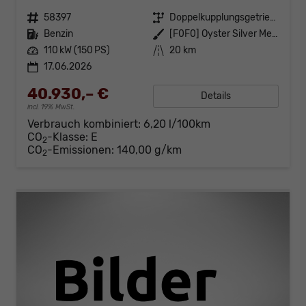
Fahrzeugnr.
58397
Getriebe
Doppelkupplungsgetriebe (DSG)
Kraftstoff
Benzin
Außenfarbe
[F0F0] Oyster Silver Metallic
Leistung
110 kW (150 PS)
Kilometerstand
20 km
17.06.2026
40.930,– €
Details
incl. 19% MwSt.
Verbrauch kombiniert:
6,20 l/100km
CO
-Klasse:
E
2
CO
-Emissionen:
140,00 g/km
2