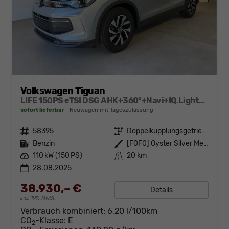
Volkswagen Tiguan
LIFE 150PS eTSI DSG AHK+360°+Navi+IQ.Light+Lenkradheiz+IQ.Drive+ACC+eHeck
sofort lieferbar
Neuwagen mit Tageszulassung
Fahrzeugnr.
58395
Getriebe
Doppelkupplungsgetriebe (DSG)
Kraftstoff
Benzin
Außenfarbe
[F0F0] Oyster Silver Metallic
Leistung
110 kW (150 PS)
Kilometerstand
20 km
28.08.2025
38.930,– €
Details
incl. 19% MwSt.
Verbrauch kombiniert:
6,20 l/100km
CO
-Klasse:
E
2