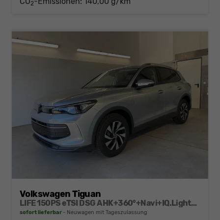
CO
-Emissionen:
140,00 g/km
2
Volkswagen Tiguan
LIFE 150PS eTSI DSG AHK+360°+Navi+IQ.Light+Lenkradheiz+IQ.Drive+ACC+eHeck
sofort lieferbar
Neuwagen mit Tageszulassung