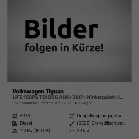
Volkswagen Tiguan
LIFE 150PS TDI DSG AHK+360°+Winterpaket+IQ.Drive+Alarm+ACC+App-Connect
unverbindliche Lieferzeit:
15.10.2026
Neuwagen
Fahrzeugnr.
60761
Getriebe
Doppelkupplungsgetriebe (DSG)
Kraftstoff
Diesel
Außenfarbe
[0E0E] Grenadillschwarz Metallic
Leistung
110 kW (150 PS)
Kilometerstand
20 km