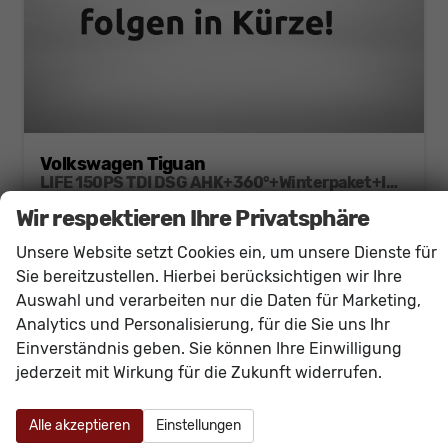
Volkswagen Tiguan
LIFE 150PS TDI DSG AHK+360°+Winterpaket+IQ.Drive+Alarm+ACC+App-Connect
unverbindliche Lieferzeit:
15.10.2026
Neuwagen
Wir respektieren Ihre Privatsphäre
Fahrzeugnr.
60758
Getriebe
Doppelkupplungsgetriebe (DSG)
Unsere Website setzt Cookies ein, um unsere Dienste für
Kraftstoff
Diesel
Außenfarbe
[B0B0] Delfingrau Metallic
Sie bereitzustellen. Hierbei berücksichtigen wir Ihre
Leistung
110 kW (150 PS)
Kilometerstand
20 km
Auswahl und verarbeiten nur die Daten für Marketing,
Analytics und Personalisierung, für die Sie uns Ihr
41.440,– €
Details
Einverständnis geben. Sie können Ihre Einwilligung
incl. 19% MwSt.
jederzeit mit Wirkung für die Zukunft widerrufen.
Verbrauch kombiniert:
5,90 l/100km
CO
-Klasse:
E
2
CO
-Emissionen:
154,00 g/km
2
Alle akzeptieren
Einstellungen