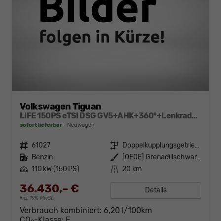
Volkswagen Tiguan
LIFE 150PS eTSI DSG GV5+AHK+360°+Lenkradheiz+IQ.Drive+ACC+App+eHeck+LED
sofort lieferbar
Neuwagen
Fahrzeugnr.
61027
Getriebe
Doppelkupplungsgetriebe (DSG)
Kraftstoff
Benzin
Außenfarbe
[0E0E] Grenadillschwarz Metallic
Leistung
110 kW (150 PS)
Kilometerstand
20 km
36.430,– €
Details
incl. 19% MwSt.
Verbrauch kombiniert:
6,20 l/100km
CO
-Klasse:
E