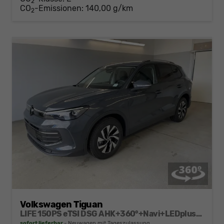
2
CO
-Emissionen:
140,00 g/km
2
Volkswagen Tiguan
LIFE 150PS eTSI DSG AHK+360°+Navi+LEDplus+Lenkradheiz+IQ.Drive+ACC+eHeck
sofort lieferbar
Neuwagen mit Tageszulassung