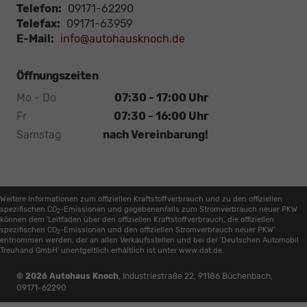
Telefon:
09171-62290
Telefax:
09171-63959
E-Mail:
info@autohausknoch.de
Öffnungszeiten
Mo - Do
07:30 - 17:00 Uhr
Fr
07:30 - 16:00 Uhr
Samstag
nach Vereinbarung!
Weitere Informationen zum offiziellen Kraftstoffverbrauch und zu den offiziellen
spezifischen CO
-Emissionen und gegebenenfalls zum Stromverbrauch neuer PKW
2
können dem 'Leitfaden über den offiziellen Kraftstoffverbrauch, die offiziellen
spezifischen CO
-Emissionen und den offiziellen Stromverbrauch neuer PKW'
2
entnommen werden, der an allen Verkaufsstellen und bei der 'Deutschen Automobil
Treuhand GmbH' unentgeltlich erhältlich ist unter www.dat.de.
© 2026
Autohaus Knoch
,
Industriestraße 22
,
91186
Büchenbach,
09171-62290