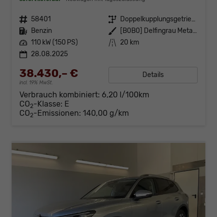
Fahrzeugnr.
58401
Getriebe
Doppelkupplungsgetriebe (DSG)
Kraftstoff
Benzin
Außenfarbe
[B0B0] Delfingrau Metallic
Leistung
110 kW (150 PS)
Kilometerstand
20 km
28.08.2025
38.430,– €
Details
incl. 19% MwSt.
Verbrauch kombiniert:
6,20 l/100km
CO
-Klasse:
E
2
CO
-Emissionen:
140,00 g/km
2