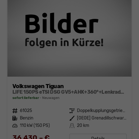
Volkswagen Tiguan
LIFE 150PS eTSI DSG GV5+AHK+360°+Lenkradheiz+IQ.Drive+ACC+App+eHeck+LED
sofort lieferbar
Neuwagen
Fahrzeugnr.
61025
Getriebe
Doppelkupplungsgetriebe (DSG)
Kraftstoff
Benzin
Außenfarbe
[0E0E] Grenadillschwarz Metallic
Leistung
110 kW (150 PS)
Kilometerstand
20 km
36.430,– €
Details