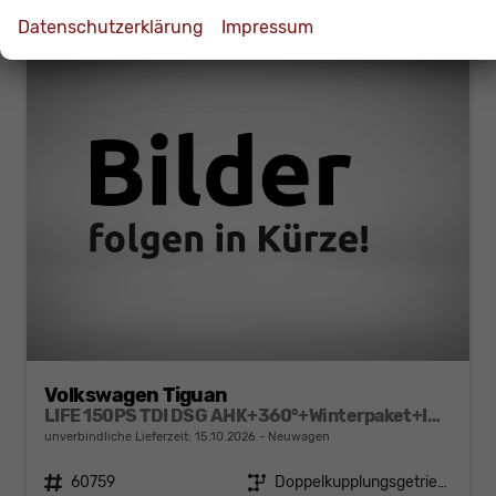
Datenschutzerklärung
Impressum
Volkswagen Tiguan
LIFE 150PS TDI DSG AHK+360°+Winterpaket+IQ.Drive+Alarm+ACC+App-Connect
unverbindliche Lieferzeit:
15.10.2026
Neuwagen
Fahrzeugnr.
60759
Getriebe
Doppelkupplungsgetriebe (DSG)