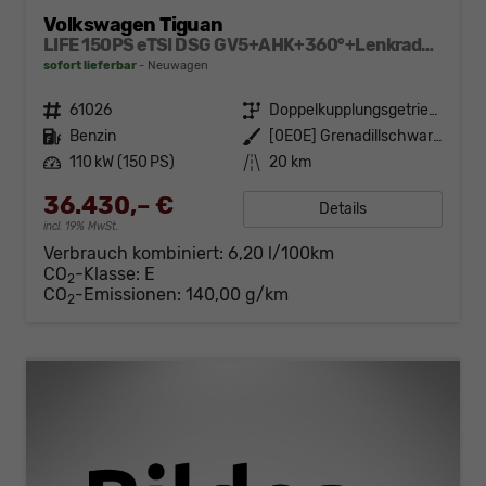
Volkswagen Tiguan
LIFE 150PS eTSI DSG GV5+AHK+360°+Lenkradheiz+IQ.Drive+ACC+App+eHeck+LED
sofort lieferbar
Neuwagen
Fahrzeugnr.
61026
Getriebe
Doppelkupplungsgetriebe (DSG)
Kraftstoff
Benzin
Außenfarbe
[0E0E] Grenadillschwarz Metallic
Leistung
110 kW (150 PS)
Kilometerstand
20 km
36.430,– €
Details
incl. 19% MwSt.
Verbrauch kombiniert:
6,20 l/100km
CO
-Klasse:
E
2
CO
-Emissionen:
140,00 g/km
2