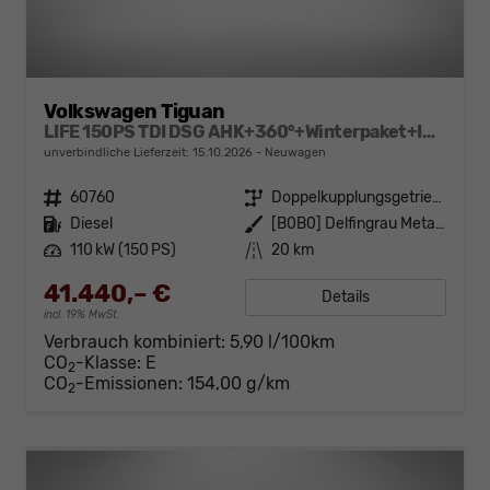
Volkswagen Tiguan
LIFE 150PS TDI DSG AHK+360°+Winterpaket+IQ.Drive+Alarm+ACC+App-Connect
unverbindliche Lieferzeit:
15.10.2026
Neuwagen
Fahrzeugnr.
60760
Getriebe
Doppelkupplungsgetriebe (DSG)
Kraftstoff
Diesel
Außenfarbe
[B0B0] Delfingrau Metallic
Leistung
110 kW (150 PS)
Kilometerstand
20 km
41.440,– €
Details
incl. 19% MwSt.
Verbrauch kombiniert:
5,90 l/100km
CO
-Klasse:
E
2
CO
-Emissionen:
154,00 g/km
2