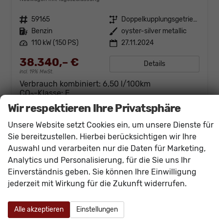
Fahrzeugnr.
59165
Getriebe
Doppelkupplungsgetriebe (DSG)
Kraftstoff
Benzin
Außenfarbe
oyster-silver metallic
Leistung
110 kW (150 PS)
27.11.2024
38.340,– €
Details
incl. 19% MwSt.
Verbrauch kombiniert:
6,50 l/100km
CO
-Klasse:
E
2
CO
-Emissionen:
148,00 g/km
2
Wir respektieren Ihre Privatsphäre
Unsere Website setzt Cookies ein, um unsere Dienste für
Sie bereitzustellen. Hierbei berücksichtigen wir Ihre
Auswahl und verarbeiten nur die Daten für Marketing,
Analytics und Personalisierung, für die Sie uns Ihr
Einverständnis geben. Sie können Ihre Einwilligung
jederzeit mit Wirkung für die Zukunft widerrufen.
Alle akzeptieren
Einstellungen