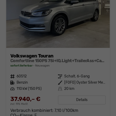
Volkswagen Touran
Comfortline 150PS 7Si+IQ.Light+TrailerAss+Cam+Navi+Kamera+Alarm+Kessy+App-Connect
sofort lieferbar
Neuwagen
Fahrzeugnr.
60512
Getriebe
Schalt. 6-Gang
Kraftstoff
Benzin
Außenfarbe
[F0F0] Oyster Silver Metallic
Leistung
110 kW (150 PS)
Kilometerstand
20 km
37.940,– €
Details
incl. 19% MwSt.
Verbrauch kombiniert:
7,10 l/100km
CO
-Klasse:
F