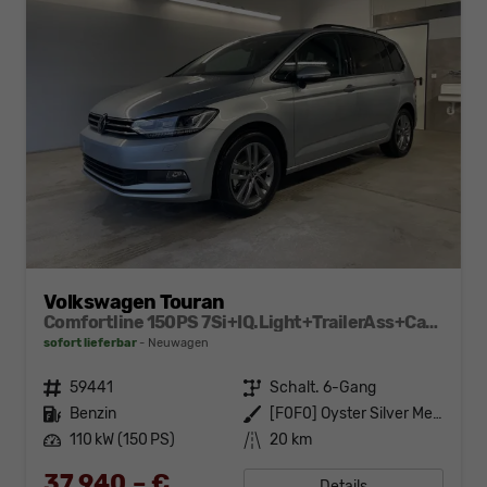
Volkswagen Touran
Comfortline 150PS 7Si+IQ.Light+TrailerAss+Cam+Navi+Kamera+Alarm+Kessy+App-Connect
sofort lieferbar
Neuwagen
Fahrzeugnr.
59441
Getriebe
Schalt. 6-Gang
Kraftstoff
Benzin
Außenfarbe
[F0F0] Oyster Silver Metallic
Leistung
110 kW (150 PS)
Kilometerstand
20 km
37.940,– €
Details