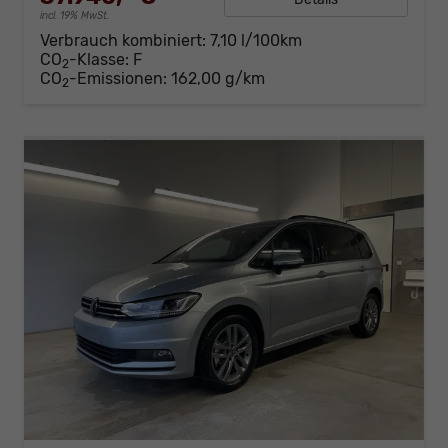
incl. 19% MwSt.
Verbrauch kombiniert:
7,10 l/100km
CO
-Klasse:
F
2
CO
-Emissionen:
162,00 g/km
2