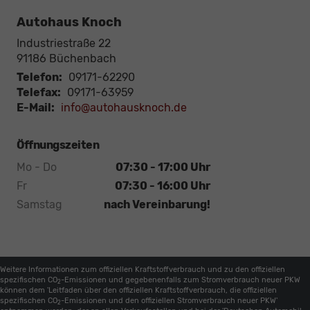
Autohaus Knoch
Industriestraße 22
91186
Büchenbach
Telefon:
09171-62290
Telefax:
09171-63959
E-Mail:
info@autohausknoch.de
Öffnungszeiten
Mo - Do
07:30 - 17:00 Uhr
Fr
07:30 - 16:00 Uhr
Samstag
nach Vereinbarung!
Weitere Informationen zum offiziellen Kraftstoffverbrauch und zu den offiziellen
spezifischen CO
-Emissionen und gegebenenfalls zum Stromverbrauch neuer PKW
2
können dem 'Leitfaden über den offiziellen Kraftstoffverbrauch, die offiziellen
spezifischen CO
-Emissionen und den offiziellen Stromverbrauch neuer PKW'
2