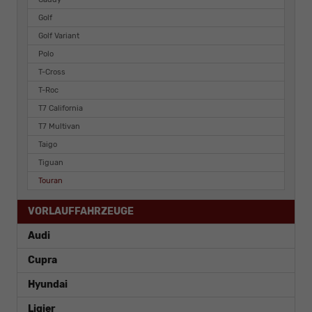
Golf
Golf Variant
Polo
T-Cross
T-Roc
T7 California
T7 Multivan
Taigo
Tiguan
Touran
VORLAUFFAHRZEUGE
Audi
Cupra
Hyundai
Ligier