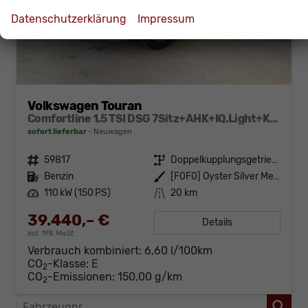
Datenschutzerklärung
Impressum
Volkswagen Touran
Comfortline 1.5 TSI DSG 7Sitz+AHK+IQ.Light+Kamera+Navi+eHeck+Keyless+Sitzheiz
sofort lieferbar
Neuwagen
Fahrzeugnr.
59817
Getriebe
Doppelkupplungsgetriebe (DSG)
Kraftstoff
Benzin
Außenfarbe
[F0F0] Oyster Silver Metallic
Leistung
110 kW (150 PS)
Kilometerstand
20 km
39.440,– €
Details
incl. 19% MwSt.
Verbrauch kombiniert:
6,60 l/100km
CO
-Klasse:
E
2
CO
-Emissionen:
150,00 g/km
2
Fahrzeugnr.