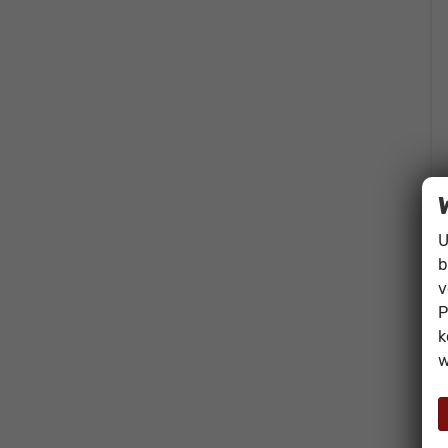
U
b
v
P
k
w