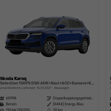
Skoda Karoq
Selection 150PS DSG AHK+Navi+ACC+Kamera+Kessy+Sitzheizung+GV5+Ambiente
unverbindliche Lieferzeit:
15.01.2027
Neuwagen
Fahrzeugnr.
60998
Getriebe
Doppelkupplungsgetriebe (DSG)
Kraftstoff
Benzin
Außenfarbe
[K4K4] Energy Blau
Leistung
110 kW (150 PS)
Kilometerstand
20 km