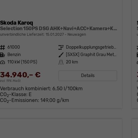
Skoda Karoq
Selection 150PS DSG AHK+Navi+ACC+Kamera+Kessy+Sitzheizung+GV5+Ambiente
unverbindliche Lieferzeit:
15.01.2027
Neuwagen
Fahrzeugnr.
61000
Getriebe
Doppelkupplungsgetriebe (DSG)
Kraftstoff
Benzin
Außenfarbe
[5X5X] Graphit Grau Metallic
Leistung
110 kW (150 PS)
Kilometerstand
20 km
34.940,– €
Details
incl. 19% MwSt.
Verbrauch kombiniert:
6,50 l/100km
CO
-Klasse:
E
2
CO
-Emissionen:
149,00 g/km
2