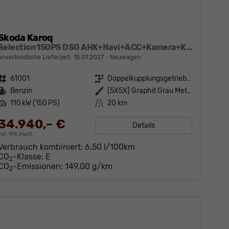
Skoda Karoq
Selection 150PS DSG AHK+Navi+ACC+Kamera+Kessy+Sitzheizung+GV5+Ambiente
unverbindliche Lieferzeit:
15.01.2027
Neuwagen
Fahrzeugnr.
61001
Getriebe
Doppelkupplungsgetriebe (DSG)
Kraftstoff
Benzin
Außenfarbe
[5X5X] Graphit Grau Metallic
Leistung
110 kW (150 PS)
Kilometerstand
20 km
34.940,– €
Details
incl. 19% MwSt.
Verbrauch kombiniert:
6,50 l/100km
CO
-Klasse:
E
2
CO
-Emissionen:
149,00 g/km
2