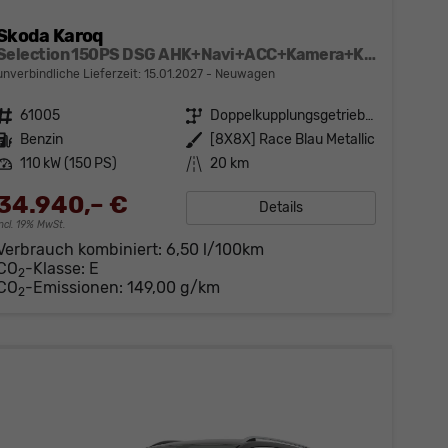
Skoda Karoq
Selection 150PS DSG AHK+Navi+ACC+Kamera+Kessy+Sitzheizung+GV5+Ambiente
unverbindliche Lieferzeit:
15.01.2027
Neuwagen
Fahrzeugnr.
61005
Getriebe
Doppelkupplungsgetriebe (DSG)
Kraftstoff
Benzin
Außenfarbe
[8X8X] Race Blau Metallic
Leistung
110 kW (150 PS)
Kilometerstand
20 km
34.940,– €
Details
incl. 19% MwSt.
Verbrauch kombiniert:
6,50 l/100km
CO
-Klasse:
E
2
CO
-Emissionen:
149,00 g/km
2