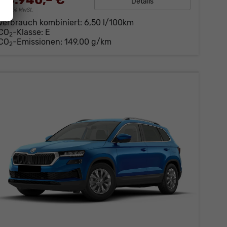
34.940,– €
Details
incl. 19% MwSt.
Verbrauch kombiniert:
6,50 l/100km
CO
-Klasse:
E
2
CO
-Emissionen:
149,00 g/km
2