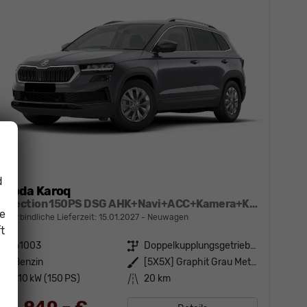
d
Skoda Karoq
Selection 150PS DSG AHK+Navi+ACC+Kamera+Kessy+Sitzheizung+GV5+Ambiente
ie
unverbindliche Lieferzeit:
15.01.2027
Neuwagen
t
Fahrzeugnr.
61003
Getriebe
Doppelkupplungsgetriebe (DSG)
Kraftstoff
Benzin
Außenfarbe
[5X5X] Graphit Grau Metallic
Leistung
110 kW (150 PS)
Kilometerstand
20 km