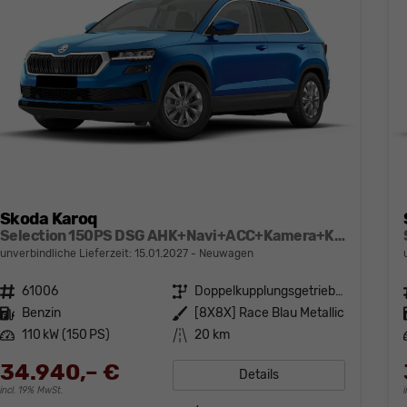
Skoda Karoq
Selection 150PS DSG AHK+Navi+ACC+Kamera+Kessy+Sitzheizung+GV5+Ambiente
unverbindliche Lieferzeit:
15.01.2027
Neuwagen
Fahrzeugnr.
61006
Getriebe
Doppelkupplungsgetriebe (DSG)
Kraftstoff
Benzin
Außenfarbe
[8X8X] Race Blau Metallic
Leistung
110 kW (150 PS)
Kilometerstand
20 km
34.940,– €
Details
incl. 19% MwSt.