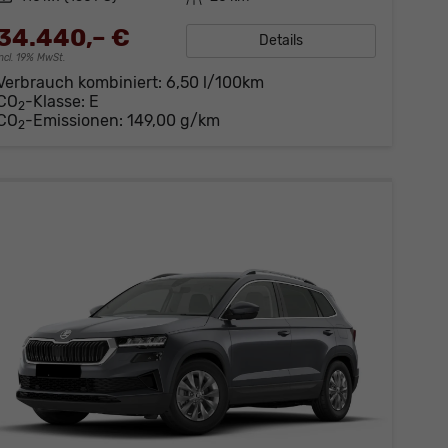
34.440,– €
Details
incl. 19% MwSt.
Verbrauch kombiniert:
6,50 l/100km
CO
-Klasse:
E
2
CO
-Emissionen:
149,00 g/km
2