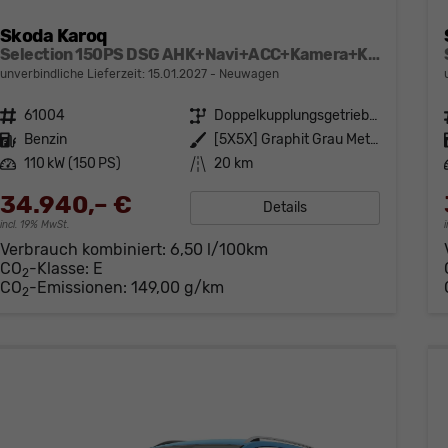
Skoda Karoq
Selection 150PS DSG AHK+Navi+ACC+Kamera+Kessy+Sitzheizung+GV5+Ambiente
unverbindliche Lieferzeit:
15.01.2027
Neuwagen
Fahrzeugnr.
61004
Getriebe
Doppelkupplungsgetriebe (DSG)
Kraftstoff
Benzin
Außenfarbe
[5X5X] Graphit Grau Metallic
Leistung
110 kW (150 PS)
Kilometerstand
20 km
34.940,– €
Details
incl. 19% MwSt.
Verbrauch kombiniert:
6,50 l/100km
CO
-Klasse:
E
2
CO
-Emissionen:
149,00 g/km
2