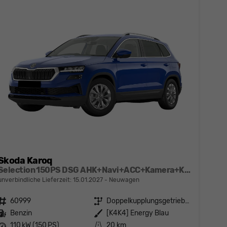
Skoda Karoq
Selection 150PS DSG AHK+Navi+ACC+Kamera+Kessy+Sitzheizung+GV5+Ambiente
unverbindliche Lieferzeit:
15.01.2027
Neuwagen
Fahrzeugnr.
60999
Getriebe
Doppelkupplungsgetriebe (DSG)
Kraftstoff
Benzin
Außenfarbe
[K4K4] Energy Blau
Leistung
110 kW (150 PS)
Kilometerstand
20 km