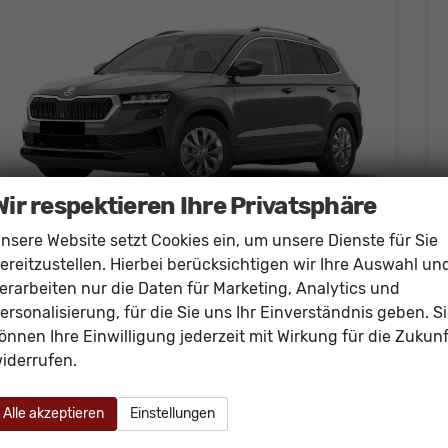
Wir respektieren Ihre Privatsphäre
nsere Website setzt Cookies ein, um unsere Dienste für Sie
ereitzustellen. Hierbei berücksichtigen wir Ihre Auswahl un
Skoda Karoq
erarbeiten nur die Daten für Marketing, Analytics und
Selection 150PS DSG AHK+Navi+ACC+Kamera+Kessy+Sitzheizung+GV5+Ambiente
ersonalisierung, für die Sie uns Ihr Einverständnis geben. S
unverbindliche Lieferzeit:
15.01.2027
Neuwagen
önnen Ihre Einwilligung jederzeit mit Wirkung für die Zukunf
Fahrzeugnr.
61002
Getriebe
Doppelkupplungsgetriebe (DSG)
iderrufen.
Kraftstoff
Benzin
Außenfarbe
[5X5X] Graphit Grau Metallic
Leistung
110 kW (150 PS)
Kilometerstand
20 km
Alle akzeptieren
Einstellungen