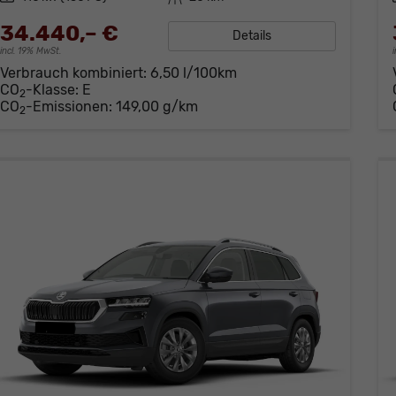
34.440,– €
Details
incl. 19% MwSt.
Verbrauch kombiniert:
6,50 l/100km
CO
-Klasse:
E
2
CO
-Emissionen:
149,00 g/km
2