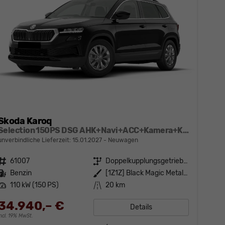
Skoda Karoq
Selection 150PS DSG AHK+Navi+ACC+Kamera+Kessy+Sitzheizung+GV5+Ambiente
unverbindliche Lieferzeit:
15.01.2027
Neuwagen
Fahrzeugnr.
61007
Getriebe
Doppelkupplungsgetriebe (DSG)
Kraftstoff
Benzin
Außenfarbe
[1Z1Z] Black Magic Metallic
Leistung
110 kW (150 PS)
Kilometerstand
20 km
34.940,– €
Details
incl. 19% MwSt.