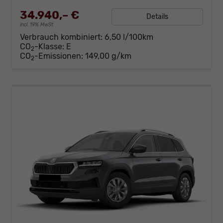
34.940,– €
Details
incl. 19% MwSt.
Verbrauch kombiniert:
6,50 l/100km
CO
-Klasse:
E
2
CO
-Emissionen:
149,00 g/km
2