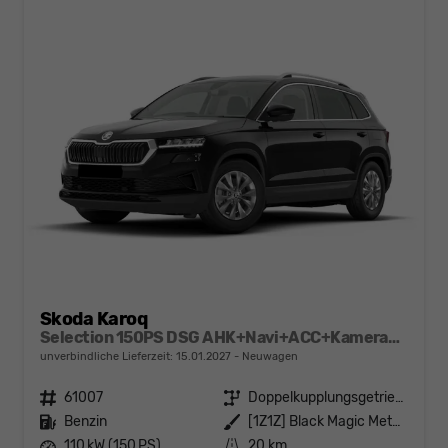
Skoda Karoq
Selection 150PS DSG AHK+Navi+ACC+Kamera+Kessy+Sitzheizung+GV5+Ambiente
unverbindliche Lieferzeit:
15.01.2027
Neuwagen
Fahrzeugnr.
61007
Getriebe
Doppelkupplungsgetriebe (DSG)
Kraftstoff
Benzin
Außenfarbe
[1Z1Z] Black Magic Metallic
Leistung
110 kW (150 PS)
Kilometerstand
20 km