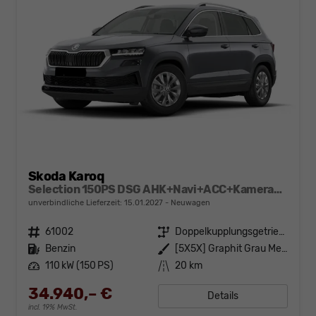
Skoda Karoq
Selection 150PS DSG AHK+Navi+ACC+Kamera+Kessy+Sitzheizung+GV5+Ambiente
unverbindliche Lieferzeit:
15.01.2027
Neuwagen
Fahrzeugnr.
61002
Getriebe
Doppelkupplungsgetriebe (DSG)
Kraftstoff
Benzin
Außenfarbe
[5X5X] Graphit Grau Metallic
Leistung
110 kW (150 PS)
Kilometerstand
20 km
34.940,– €
Details
incl. 19% MwSt.