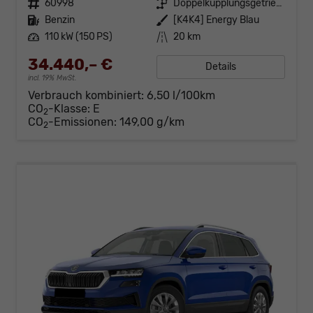
Fahrzeugnr.
60998
Getriebe
Doppelkupplungsgetriebe (DSG)
Kraftstoff
Benzin
Außenfarbe
[K4K4] Energy Blau
Leistung
110 kW (150 PS)
Kilometerstand
20 km
34.440,– €
Details
incl. 19% MwSt.
Verbrauch kombiniert:
6,50 l/100km
CO
-Klasse:
E
2
CO
-Emissionen:
149,00 g/km
2