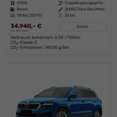
Fahrzeugnr.
61005
Getriebe
Doppelkupplungsgetriebe (DSG)
Kraftstoff
Benzin
Außenfarbe
[8X8X] Race Blau Metallic
Leistung
110 kW (150 PS)
Kilometerstand
20 km
34.940,– €
Details
incl. 19% MwSt.
Verbrauch kombiniert:
6,50 l/100km
CO
-Klasse:
E
2
CO
-Emissionen:
149,00 g/km
2