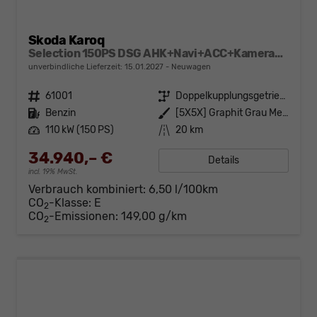
Skoda Karoq
Selection 150PS DSG AHK+Navi+ACC+Kamera+Kessy+Sitzheizung+GV5+Ambiente
unverbindliche Lieferzeit:
15.01.2027
Neuwagen
Fahrzeugnr.
61001
Getriebe
Doppelkupplungsgetriebe (DSG)
Kraftstoff
Benzin
Außenfarbe
[5X5X] Graphit Grau Metallic
Leistung
110 kW (150 PS)
Kilometerstand
20 km
34.940,– €
Details
incl. 19% MwSt.
Verbrauch kombiniert:
6,50 l/100km
CO
-Klasse:
E
2
CO
-Emissionen:
149,00 g/km
2