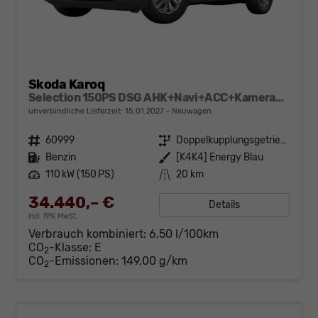
Skoda Karoq
Selection 150PS DSG AHK+Navi+ACC+Kamera+Kessy+Sitzheizung+GV5+Ambiente
unverbindliche Lieferzeit:
15.01.2027
Neuwagen
Fahrzeugnr.
60999
Getriebe
Doppelkupplungsgetriebe (DSG)
Kraftstoff
Benzin
Außenfarbe
[K4K4] Energy Blau
Leistung
110 kW (150 PS)
Kilometerstand
20 km
34.440,– €
Details
incl. 19% MwSt.
Verbrauch kombiniert:
6,50 l/100km
CO
-Klasse:
E
2
CO
-Emissionen:
149,00 g/km
2