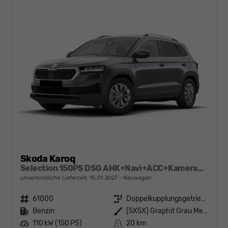
Skoda Karoq
Selection 150PS DSG AHK+Navi+ACC+Kamera+Kessy+Sitzheizung+GV5+Ambiente
unverbindliche Lieferzeit:
15.01.2027
Neuwagen
Fahrzeugnr.
61000
Getriebe
Doppelkupplungsgetriebe (DSG)
Kraftstoff
Benzin
Außenfarbe
[5X5X] Graphit Grau Metallic
Leistung
110 kW (150 PS)
Kilometerstand
20 km