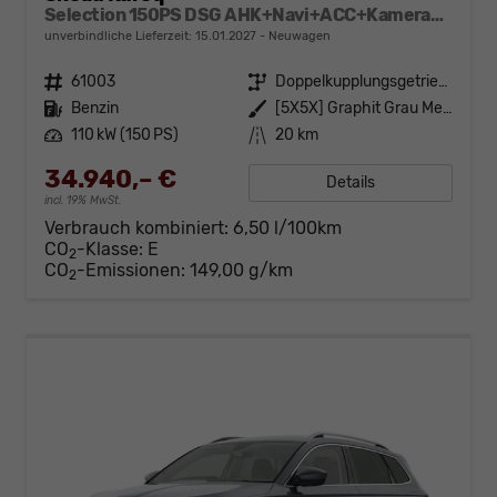
Selection 150PS DSG AHK+Navi+ACC+Kamera+Kessy+Sitzheizung+GV5+Ambiente
unverbindliche Lieferzeit:
15.01.2027
Neuwagen
Fahrzeugnr.
61003
Getriebe
Doppelkupplungsgetriebe (DSG)
Kraftstoff
Benzin
Außenfarbe
[5X5X] Graphit Grau Metallic
Leistung
110 kW (150 PS)
Kilometerstand
20 km
34.940,– €
Details
incl. 19% MwSt.
Verbrauch kombiniert:
6,50 l/100km
CO
-Klasse:
E
2
CO
-Emissionen:
149,00 g/km
2