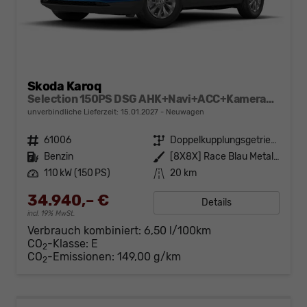
Skoda Karoq
Selection 150PS DSG AHK+Navi+ACC+Kamera+Kessy+Sitzheizung+GV5+Ambiente
unverbindliche Lieferzeit:
15.01.2027
Neuwagen
Fahrzeugnr.
61006
Getriebe
Doppelkupplungsgetriebe (DSG)
Kraftstoff
Benzin
Außenfarbe
[8X8X] Race Blau Metallic
Leistung
110 kW (150 PS)
Kilometerstand
20 km
34.940,– €
Details
incl. 19% MwSt.
Verbrauch kombiniert:
6,50 l/100km
CO
-Klasse:
E
2
CO
-Emissionen:
149,00 g/km
2