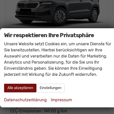
Wir respektieren Ihre Privatsphäre
Unsere Website setzt Cookies ein, um unsere Dienste für
Skoda Karoq
Sie bereitzustellen. Hierbei berücksichtigen wir Ihre
Selection 150PS DSG AHK+Navi+ACC+Kamera+Kessy+Sitzheizung+GV5+Ambiente
Auswahl und verarbeiten nur die Daten für Marketing,
unverbindliche Lieferzeit:
15.01.2027
Neuwagen
Analytics und Personalisierung, für die Sie uns Ihr
Fahrzeugnr.
61004
Getriebe
Doppelkupplungsgetriebe (DSG)
Einverständnis geben. Sie können Ihre Einwilligung
Kraftstoff
Benzin
Außenfarbe
[5X5X] Graphit Grau Metallic
jederzeit mit Wirkung für die Zukunft widerrufen.
Leistung
110 kW (150 PS)
Kilometerstand
20 km
Alle akzeptieren
Einstellungen
34.940,– €
Details
incl. 19% MwSt.
Datenschutzerklärung
Impressum
Verbrauch kombiniert:
6,50 l/100km
CO
-Klasse:
E
2
CO
-Emissionen:
149,00 g/km
2