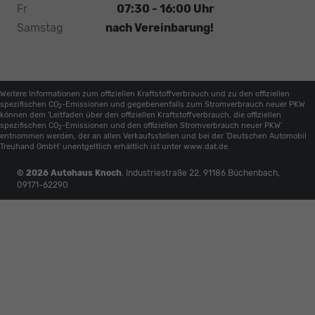
Fr
07:30 - 16:00 Uhr
Samstag
nach Vereinbarung!
Weitere Informationen zum offiziellen Kraftstoffverbrauch und zu den offiziellen
spezifischen CO
-Emissionen und gegebenenfalls zum Stromverbrauch neuer PKW
2
können dem 'Leitfaden über den offiziellen Kraftstoffverbrauch, die offiziellen
spezifischen CO
-Emissionen und den offiziellen Stromverbrauch neuer PKW'
2
entnommen werden, der an allen Verkaufsstellen und bei der 'Deutschen Automobil
Treuhand GmbH' unentgeltlich erhältlich ist unter www.dat.de.
© 2026
Autohaus Knoch
,
Industriestraße 22
,
91186
Büchenbach,
09171-62290