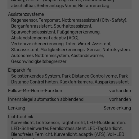
abschaltbar, Seitenairbags Vorne, Beifahrerairbag
Assistenzsysteme
Regensensor, Tempomat, Notbremsassistent (City-Safety),
Berganfahrassistent, Spurhalteassistent,
Spurwechselassistent, Fußgängererkennung,
Abstandstempomat adaptiv (ACC),
Verkehrzeichenerkennung, Toter-Winkel-Assistent,
Stauassistent, Müdigkeitserkennungs-Sensor, Notrufsystem,
Autonomes Notbremssystem, Abstandswarner,
Geschwindigkeitsbegrenzer
Einparkhilfe
Selbstlenkendes System, Park Distance Control vorne, Park
Distance Control hinten, Rückfahrkamera, Ausparkassistent
Follow-Me-Home-Funktion
vorhanden
Innenspiegel automatisch abblendend
vorhanden
Lenkung
Servolenkung
Lichttechnik
Kurvenlicht, Lichtsensor, Tagfahrlicht, LED-Rückleuchten,
LED-Scheinwerfer, Fernlichtassistent, LED-Tagfahrlicht,
Blendfreies Fernlicht, Kurvenlicht, adaptiv (AFS), Voll-LED