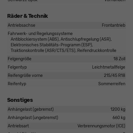
Räder & Technik
Antriebsachse
Frontantrieb
Fahrwerk- und Regelungssysteme
Antiblockiersystem (ABS), Antischlupfregelung (ASR),
Elektronisches Stabilitäts-Programm (ESP),
Traktionskontrolle (ASR/CTS/ETS), Reifendruckkontrolle
Felgengröße
18 Zoll
Felgentyp
Leichtmetallfelge
Reifengröße vorne
215/45 R18
Reifentyp
Sommerreifen
Sonstiges
Anhängelast (gebremst)
1200 kg
Anhängelast (ungebremst)
660 kg
Antriebsart
Verbrennungsmotor (ICE)