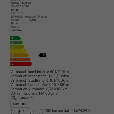
110 kW (150 PS)
KRAFTSTOFF
Benzin
KATEGORIE
SUV/Geländewagen/Pickup
KILOMETERSTAND
20 km
ZUSTAND
unfallfrei
Verbrauch kombiniert:
6,40 l/100km
Verbrauch Innenstadt:
8,90 l/100km
Verbrauch Stadtrand:
6,30 l/100km
Verbrauch Landstraße:
5,40 l/100km
Verbrauch Autobahn:
6,30 l/100km
CO
-Emissionen:
144,00 g/km
2
CO
-Klasse:
E
2
Download
Energiekosten bei 15.000 km pro Jahr:
1.674,24 €