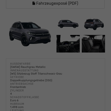
Fahrzeugexposé (PDF)
AUSSENFARBE
[5W5W] Rauchgrau Metallic
INNENAUSSTATTUNG
[WS] Sitzbezug Stoff Titanschwarz-Grau
GETRIEBE
Doppelkupplungsgetriebe (DSG)
ANTRIEBSACHSE
Frontantrieb
ZYLINDER
4
SCHADSTOFFKLASSE
Euro 6
HUBRAUM
1.498 ccm
LEISTUNG