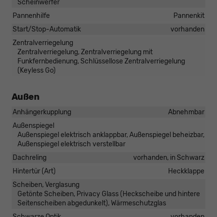
Scheinwerfer
Pannenhilfe
Pannenkit
Start/Stop-Automatik
vorhanden
Zentralverriegelung
Zentralverriegelung, Zentralverriegelung mit
Funkfernbedienung, Schlüssellose Zentralverriegelung
(Keyless Go)
Außen
Anhängerkupplung
Abnehmbar
Außenspiegel
Außenspiegel elektrisch anklappbar, Außenspiegel beheizbar,
Außenspiegel elektrisch verstellbar
Dachreling
vorhanden, in Schwarz
Hintertür (Art)
Heckklappe
Scheiben, Verglasung
Getönte Scheiben, Privacy Glass (Heckscheibe und hintere
Seitenscheiben abgedunkelt), Wärmeschutzglas
Schwarze Optik
vorhanden