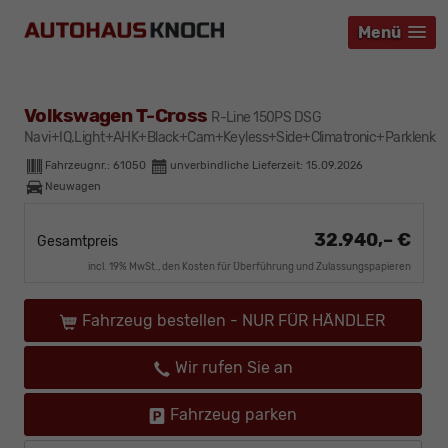
Menü
Menü
Menü
Volkswagen T-Cross
R-Line 150PS DSG
Navi+IQ.Light+AHK+Black+Cam+Keyless+Side+Climatronic+Parklenk
Fahrzeugnr.:
61050
unverbindliche Lieferzeit:
15.09.2026
Neuwagen
32.940,– €
Gesamtpreis
incl. 19% MwSt., den Kosten für Überführung und Zulassungspapieren
Fahrzeug bestellen - NUR FÜR HÄNDLER
Wir rufen Sie an
Fahrzeug parken