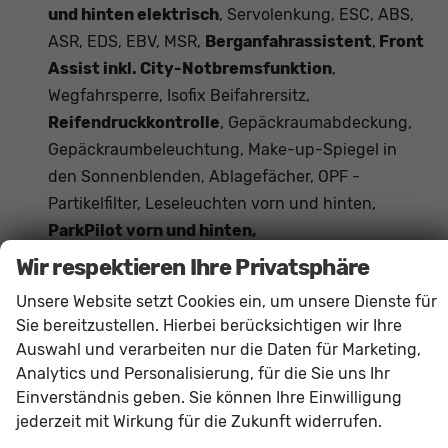
und hinten elektrisch
, Servolenkung, ESC, ABS,
ASR, EDS, EBV, MSR,
Berganfahrassistent
,
Front
Assist inkl. City-Notbremsfunktion
,
Wegfahrsperre, Isofix Beifahrersitz,
Reifendruckkontrolle
, Gepäckraumabdeckung,
Gepäckraumbeleuchtung, Make-up-Spiegel in
den Sonnenblenden, Ablagefächer, OPF -
Partikelfilter, Leseleuchten vorn und hinten,
ParkPilot vorn und hinten,
Fußgängererkennung,
Wir respektieren Ihre Privatsphäre
Verkehrszeichenerkennung,
Unsere Website setzt Cookies ein, um unsere Dienste für
Beifahrersitzlehne umklappbar, Start-Stopp-
Sie bereitzustellen. Hierbei berücksichtigen wir Ihre
Anlage, Mittelarmlehne vorne, Dachreling
Auswahl und verarbeiten nur die Daten für Marketing,
Schwarz, Müdigkeitserkennung
, Tire-Mobility-
Analytics und Personalisierung, für die Sie uns Ihr
Set,
Außenspiegel elektrisch anklappbar
,
Einverständnis geben. Sie können Ihre Einwilligung
Lenksäule verstellbar,
Vordersitze
jederzeit mit Wirkung für die Zukunft widerrufen.
höhenverstellbar
, Rücksitzlehne geteilt