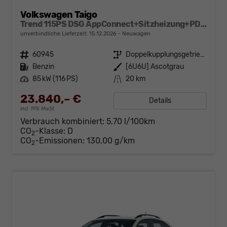
Volkswagen Taigo
Trend 115PS DSG AppConnect+Sitzheizung+PDC+Alu16+LED+DAB+FrontAssist
unverbindliche Lieferzeit:
15.12.2026
Neuwagen
Fahrzeugnr.
60945
Getriebe
Doppelkupplungsgetriebe (DSG)
Kraftstoff
Benzin
Außenfarbe
[6U6U] Ascotgrau
Leistung
85 kW (116 PS)
Kilometerstand
20 km
23.840,– €
Details
incl. 19% MwSt.
Verbrauch kombiniert:
5,70 l/100km
CO
-Klasse:
D
2
CO
-Emissionen:
130,00 g/km
2