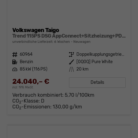
Volkswagen Taigo
Trend 115PS DSG AppConnect+Sitzheizung+PDC+Alu16+LED+DAB+FrontAssist
unverbindliche Lieferzeit:
6 Wochen
Neuwagen
Fahrzeugnr.
60964
Getriebe
Doppelkupplungsgetriebe (DSG)
Kraftstoff
Benzin
Außenfarbe
[0Q0Q] Pure White
Leistung
85 kW (116 PS)
Kilometerstand
20 km
24.040,– €
Details
incl. 19% MwSt.
Verbrauch kombiniert:
5,70 l/100km
CO
-Klasse:
D
2
CO
-Emissionen:
130,00 g/km
2