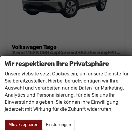
Volkswagen Taigo
Trend 115PS DSG AppConnect+Sitzheizung+PDC+Alu16+LED+DAB+FrontAssist
unverbindliche Lieferzeit:
15.12.2026
Neuwagen
Wir respektieren Ihre Privatsphäre
Fahrzeugnr.
60948
Getriebe
Doppelkupplungsgetriebe (DSG)
Unsere Website setzt Cookies ein, um unsere Dienste für
Kraftstoff
Benzin
Außenfarbe
[6U6U] Ascotgrau
Sie bereitzustellen. Hierbei berücksichtigen wir Ihre
Leistung
85 kW (116 PS)
Kilometerstand
20 km
Auswahl und verarbeiten nur die Daten für Marketing,
Analytics und Personalisierung, für die Sie uns Ihr
23.840,– €
Details
Einverständnis geben. Sie können Ihre Einwilligung
incl. 19% MwSt.
jederzeit mit Wirkung für die Zukunft widerrufen.
Verbrauch kombiniert:
5,70 l/100km
CO
-Klasse:
D
2
CO
-Emissionen:
130,00 g/km
2
Alle akzeptieren
Einstellungen