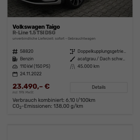
Volkswagen Taigo
R-Line 1.5 TSI DSG
unverbindliche Lieferzeit: sofort
Gebrauchtwagen
Fahrzeugnr.
58820
Getriebe
Doppelkupplungsgetriebe (DSG)
Kraftstoff
Benzin
Außenfarbe
acatgrau / Dach schwarz
Leistung
110 kW (150 PS)
Kilometerstand
45.000 km
24.11.2022
23.490,– €
Details
incl. 19% MwSt.
Verbrauch kombiniert:
6,10 l/100km
CO
-Emissionen:
138,00 g/km
2