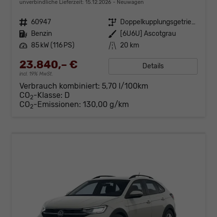
unverbindliche Lieferzeit:
15.12.2026
Neuwagen
Fahrzeugnr.
60947
Getriebe
Doppelkupplungsgetriebe (DSG)
Kraftstoff
Benzin
Außenfarbe
[6U6U] Ascotgrau
Leistung
85 kW (116 PS)
Kilometerstand
20 km
23.840,– €
Details
incl. 19% MwSt.
Verbrauch kombiniert:
5,70 l/100km
CO
-Klasse:
D
2
CO
-Emissionen:
130,00 g/km
2