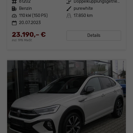
Fahrzeugnr.
61202
Getriebe
Doppelkupplungsgetriebe (DSG)
Kraftstoff
Benzin
Außenfarbe
purewhite
Leistung
110 kW (150 PS)
Kilometerstand
17.850 km
20.07.2023
23.190,– €
Details
incl. 19% MwSt.