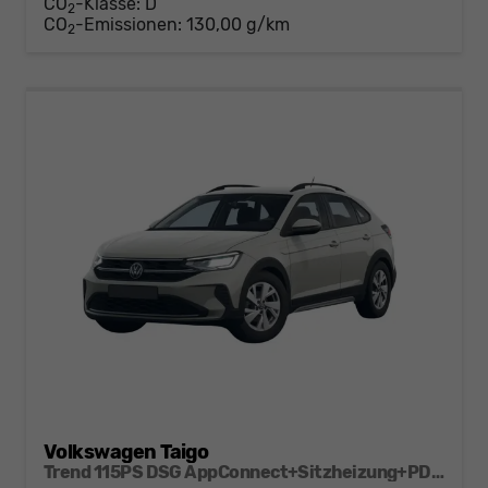
CO
-Klasse:
D
2
CO
-Emissionen:
130,00 g/km
2
Volkswagen Taigo
Trend 115PS DSG AppConnect+Sitzheizung+PDC+Alu16+LED+DAB+FrontAssist