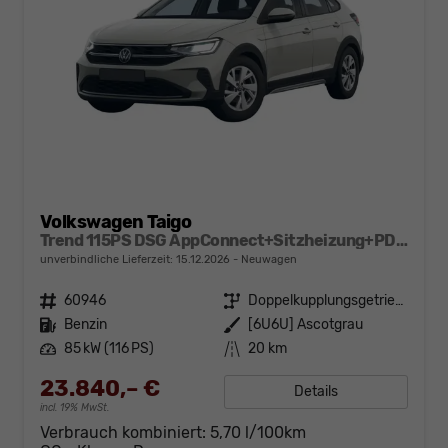
Volkswagen Taigo
Trend 115PS DSG AppConnect+Sitzheizung+PDC+Alu16+LED+DAB+FrontAssist
unverbindliche Lieferzeit:
15.12.2026
Neuwagen
Fahrzeugnr.
60946
Getriebe
Doppelkupplungsgetriebe (DSG)
Kraftstoff
Benzin
Außenfarbe
[6U6U] Ascotgrau
Leistung
85 kW (116 PS)
Kilometerstand
20 km
23.840,– €
Details
incl. 19% MwSt.
Verbrauch kombiniert:
5,70 l/100km