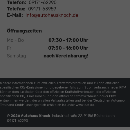
Telefon:
09171-62290
Telefax:
09171-63959
E-Mail:
info@autohausknoch.de
Öffnungszeiten
Mo - Do
07:30 - 17:00 Uhr
Fr
07:30 - 16:00 Uhr
Samstag
nach Vereinbarung!
Weitere Informationen zum offiziellen Kraftstoffverbrauch und zu den offiziellen
spezifischen CO
-Emissionen und gegebenenfalls zum Stromverbrauch neuer PKW
2
können dem 'Leitfaden über den offiziellen Kraftstoffverbrauch, die offiziellen
spezifischen CO
-Emissionen und den offiziellen Stromverbrauch neuer PKW'
2
entnommen werden, der an allen Verkaufsstellen und bei der 'Deutschen Automobil
Treuhand GmbH' unentgeltlich erhältlich ist unter www.dat.de.
© 2026
Autohaus Knoch
,
Industriestraße 22
,
91186
Büchenbach,
09171-62290