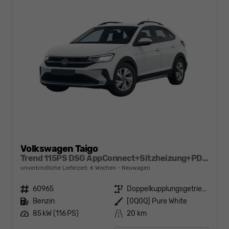
Volkswagen Taigo
Trend 115PS DSG AppConnect+Sitzheizung+PDC+Alu16+LED+DAB+FrontAssist
unverbindliche Lieferzeit:
6 Wochen
Neuwagen
Fahrzeugnr.
60965
Getriebe
Doppelkupplungsgetriebe (DSG)
Kraftstoff
Benzin
Außenfarbe
[0Q0Q] Pure White
Leistung
85 kW (116 PS)
Kilometerstand
20 km