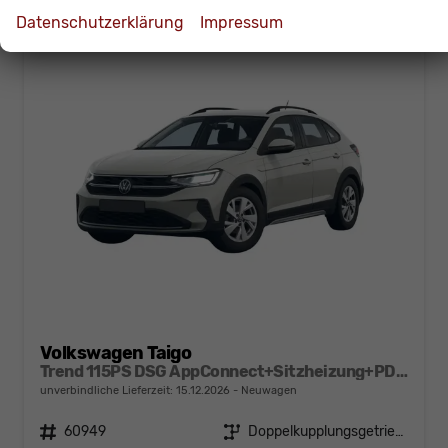
Datenschutzerklärung
Impressum
Volkswagen Taigo
Trend 115PS DSG AppConnect+Sitzheizung+PDC+Alu16+LED+DAB+FrontAssist
unverbindliche Lieferzeit:
15.12.2026
Neuwagen
Fahrzeugnr.
60949
Getriebe
Doppelkupplungsgetriebe (DSG)