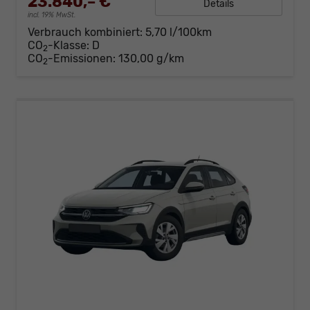
23.840,– €
Details
incl. 19% MwSt.
Verbrauch kombiniert:
5,70 l/100km
CO
-Klasse:
D
2
CO
-Emissionen:
130,00 g/km
2