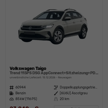
Volkswagen Taigo
Trend 115PS DSG AppConnect+Sitzheizung+PDC+Alu16+LED+DAB+FrontAssist
unverbindliche Lieferzeit:
15.12.2026
Neuwagen
Fahrzeugnr.
60944
Getriebe
Doppelkupplungsgetriebe (DSG)
Kraftstoff
Benzin
Außenfarbe
[6U6U] Ascotgrau
Leistung
85 kW (116 PS)
Kilometerstand
20 km