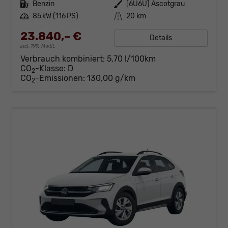
Kraftstoff
Benzin
Außenfarbe
[6U6U] Ascotgrau
Leistung
85 kW (116 PS)
Kilometerstand
20 km
23.840,– €
Details
incl. 19% MwSt.
Verbrauch kombiniert:
5,70 l/100km
CO
-Klasse:
D
2
CO
-Emissionen:
130,00 g/km
2