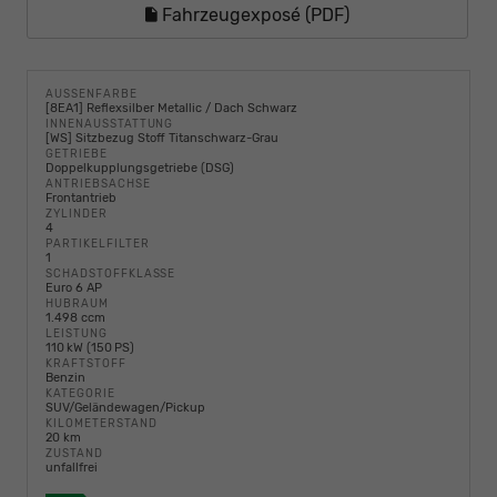
Fahrzeugexposé (PDF)
AUSSENFARBE
[8EA1] Reflexsilber Metallic / Dach Schwarz
INNENAUSSTATTUNG
[WS] Sitzbezug Stoff Titanschwarz-Grau
GETRIEBE
Doppelkupplungsgetriebe (DSG)
ANTRIEBSACHSE
Frontantrieb
ZYLINDER
4
PARTIKELFILTER
1
SCHADSTOFFKLASSE
Euro 6 AP
HUBRAUM
1.498 ccm
LEISTUNG
110 kW (150 PS)
KRAFTSTOFF
Benzin
KATEGORIE
SUV/Geländewagen/Pickup
KILOMETERSTAND
20 km
ZUSTAND
unfallfrei