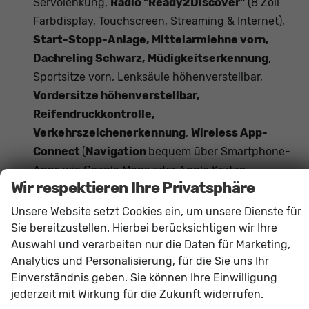
Servolenkung,
Radio "Ready2Discover"
(8 Zoll
Farbdisplay, Touchscreen, Streaming & Internet),
Start-Stopp-Anlage, Mittelarmlehne vorn,
Dachreling Schwarz, Müdigkeitserkennung
,
Sportsitze vorn, Lenksäule höhenverstellbar,
Vordersitze höhenverstellbar,
Reifendruckkontrolle,
Verkehrszeichenerkennung
,
Wireless App-
Connect
(
Navigation
bequem über Smartphone-
Apps wie Google Maps oder Apple Karten
Wir respektieren Ihre Privatsphäre
möglich)
Das Fahrzeug verfügt über kein fest verbautes
Unsere Website setzt Cookies ein, um unsere Dienste für
Navigationssystem. Durch
Apple CarPlay /
Sie bereitzustellen. Hierbei berücksichtigen wir Ihre
Auswahl und verarbeiten nur die Daten für Marketing,
Android Auto
ist jedoch eine
Navigation
über
Analytics und Personalisierung, für die Sie uns Ihr
kompatible Smartphone-Apps (z.B. Google Maps
Einverständnis geben. Sie können Ihre Einwilligung
oder Apple Karten) über den
Fahrzeugbildschirm
jederzeit mit Wirkung für die Zukunft widerrufen.
möglich.