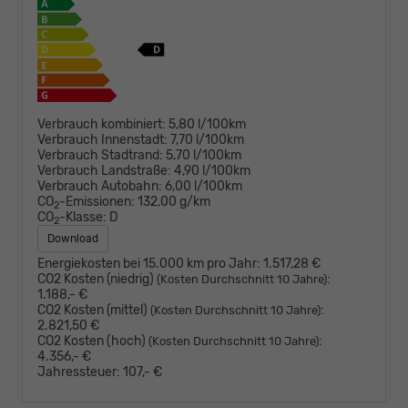
Verbrauch kombiniert:
5,80 l/100km
Verbrauch Innenstadt:
7,70 l/100km
Verbrauch Stadtrand:
5,70 l/100km
Verbrauch Landstraße:
4,90 l/100km
Verbrauch Autobahn:
6,00 l/100km
CO
-Emissionen:
132,00 g/km
2
CO
-Klasse:
D
2
Download
Energiekosten bei 15.000 km pro Jahr:
1.517,28 €
CO2 Kosten (niedrig)
:
(Kosten Durchschnitt 10 Jahre)
1.188,- €
CO2 Kosten (mittel)
:
(Kosten Durchschnitt 10 Jahre)
2.821,50 €
CO2 Kosten (hoch)
:
(Kosten Durchschnitt 10 Jahre)
4.356,- €
Jahressteuer:
107,- €