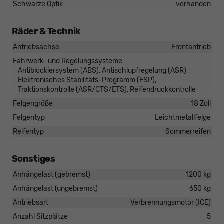
Schwarze Optik
vorhanden
Räder & Technik
Antriebsachse
Frontantrieb
Fahrwerk- und Regelungssysteme
Antiblockiersystem (ABS), Antischlupfregelung (ASR),
Elektronisches Stabilitäts-Programm (ESP),
Traktionskontrolle (ASR/CTS/ETS), Reifendruckkontrolle
Felgengröße
18 Zoll
Felgentyp
Leichtmetallfelge
Reifentyp
Sommerreifen
Sonstiges
Anhängelast (gebremst)
1200 kg
Anhängelast (ungebremst)
650 kg
Antriebsart
Verbrennungsmotor (ICE)
Anzahl Sitzplätze
5