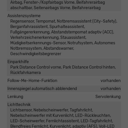
Airbag, Fenster-/Kopfairbags Vorne, Beifahrerairbag
abschaltbar, Seitenairbags Vorne, Beifahrerairbag
Assistenzsysteme
Regensensor, Tempomat, Notbremsassistent (City-Safety),
Berganfahrassistent, Spurhalteassistent,
Fußgängererkennung, Abstandstempomat adaptiv (ACC),
Verkehrzeichenerkennung, Stauassistent,
Müdigkeitserkennungs-Sensor, Notrufsystem, Autonomes
Notbremssystem, Abstandswarner,
Geschwindigkeitsbegrenzer
Einparkhilfe
Park Distance Control vorne, Park Distance Control hinten,
Rückfahrkamera
Follow-Me-Home-Funktion
vorhanden
Innenspiegel automatisch abblendend
vorhanden
Lenkung
Servolenkung
Lichttechnik
Lichtsensor, Nebelscheinwerfer, Tagfahrlicht,
Nebelscheinwerfer mit Kurvenlicht, LED-Rückleuchten,
LED-Scheinwerfer, Fernlichtassistent, LED-Tagfahrlicht,
Blendfreies Fernlicht, Kurvenlicht, adaptiv (AFS), Voll-LED