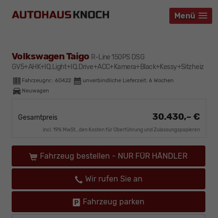
Menü
Menü
Menü
Volkswagen Taigo
R-Line 150PS DSG
GV5+AHK+IQ.Light+IQ.Drive+ACC+Kamera+Black+Kessy+Sitzheiz
Fahrzeugnr.:
60422
unverbindliche Lieferzeit:
6 Wochen
Neuwagen
30.430,– €
Gesamtpreis
incl. 19% MwSt., den Kosten für Überführung und Zulassungspapieren
Fahrzeug bestellen - NUR FÜR HÄNDLER
Wir rufen Sie an
Fahrzeug parken